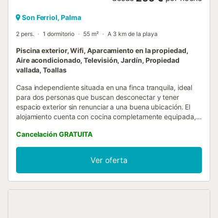
Son Ferriol, Palma
2 pers.
1 dormitorio
55 m²
A 3 km de la playa
Piscina exterior, Wifi, Aparcamiento en la propiedad,
Aire acondicionado, Televisión, Jardín, Propiedad
vallada, Toallas
Casa independiente situada en una finca tranquila, ideal
para dos personas que buscan desconectar y tener
espacio exterior sin renunciar a una buena ubicación. El
alojamiento cuenta con cocina completamente equipada,
zona de estar con sofá y televisión, dormitorio integrado
Cancelación GRATUITA
con armario-vestidor y baño completo. Todo está pensado
para una estancia confortable y con todas las
comodidades. En el exterior hay una piscina de 9x4
Ver oferta
metros con tumbonas, zonas de sombra y una barbacoa,
en un entorno cuidado y sin ruidos. La finca dispone de
otra vivienda, por lo que las zonas exteriores se
comparten de forma puntual y respetuosa, manteniendo
siempre un ambiente tranquilo. Aunque en un entorno
rural, se encuentra a unos 10 minutos a pie del núcleo