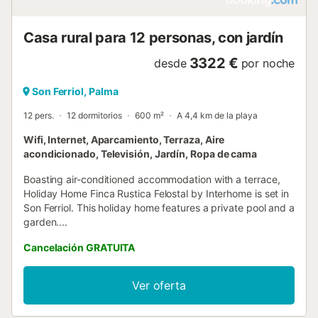
Casa rural para 12 personas, con jardín
3322 €
desde
por noche
Son Ferriol, Palma
12 pers.
12 dormitorios
600 m²
A 4,4 km de la playa
Wifi, Internet, Aparcamiento, Terraza, Aire
acondicionado, Televisión, Jardín, Ropa de cama
Boasting air-conditioned accommodation with a terrace,
Holiday Home Finca Rustica Felostal by Interhome is set in
Son Ferriol. This holiday home features a private pool and a
garden....
Cancelación GRATUITA
Ver oferta