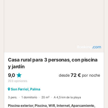
urbano con servicios básicos como cafeterías y
supermercados, y tiene muy buen acceso a las principales
carreteras de la isla. Palma se encuentra
aproximadamente a 10 minutos en coche, el aeropuerto a
unos 5 minutos y las playas cercanas entre 10 y 20
minutos según la zona. Es una ubicación práctica para
moverse con facilidad, pero lo suficientemente apartada
como para descansar sin aglomeraciones. En la finca vive
una perra acostumbrada a la presencia de personas, que
se mueve por las zonas exteriores....
Casa rural para 3 personas, con piscina
y jardín
9,0
72 €
desde
por noche
203
opiniones
Son Ferriol, Palma
3 pers.
1 dormitorio
20 m²
A 4,5 km de la playa
Piscina exterior, Piscina, Wifi, Internet, Aparcamiento,