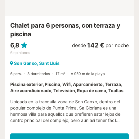
ambiente más animado y un supermercado. La playa es
preciosa, el agua es cristalina y estupenda para hacer
snorkel, ¡y los restaurantes de pescado a la orilla del mar
son divinos! Alternativamente, el hermoso pu...
Chalet para 6 personas, con terraza y
piscina
6,8
142 €
desde
por noche
6
opiniones
Son Ganxo, Sant Lluís
6 pers.
3 dormitorios
17 m²
A 950 m de la playa
Piscina exterior, Piscina, Wifi, Aparcamiento, Terraza,
Aire acondicionado, Televisión, Ropa de cama, Toallas
Ubicada en la tranquila zona de Son Ganxo, dentro del
popular complejo de Punta Prima, Sa Gloriana es una
hermosa villa para aquellos que prefieren estar lejos del
centro principal del complejo, pero aún así tener fácil
acceso a los servicios. Cerca de la villa encontrará algunos
restaurantes, mientras que el centro del complejo con
bares, restaurantes, supermercados y una preciosa playa