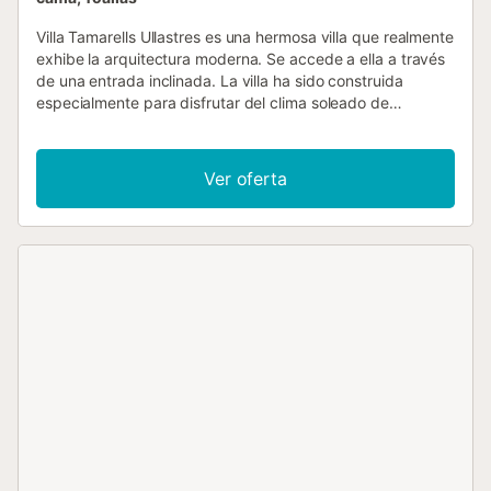
Villa Tamarells Ullastres es una hermosa villa que realmente
exhibe la arquitectura moderna. Se accede a ella a través
de una entrada inclinada. La villa ha sido construida
especialmente para disfrutar del clima soleado de
Menorca. Una gran persiana de madera corredera se abre
para permitir que la villa se integre con el exterior,
ofreciendo vistas divinas del vecindario y el Mediterráneo
Ver oferta
al frente. Aquí se encuentran una barbacoa tradicional de
ladrillo y una mesa con sillas, lo que le permite disfrutar de
espléndidas vistas mientras saborea sus tapas al
mediodía. Diseñada inteligentemente con muchos
ventanales y paredes de cristal, disfrutará de la sensación
de vivir al aire libre en toda la villa. Las áreas de concepto
abierto albergan sofás, muebles de comedor y una bonita
cocina equipada de madera. Los tres dormitorios han sido
perfectamente ubicados con puertas correderas que se
abren directamente a la piscina de color azul celeste que
se encuentra en la parte trasera de la villa. La villa está
situada en el tranquilo pueblo de Biniancolla, con algunos
restaurantes locales y una pintoresca cala. Si desea viajar
un poco más lejos, Punta Prima está cerca y ofrece un