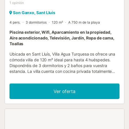
1
opinión
Son Ganxo, Sant Lluís
4 pers.
3 dormitorios
120 m²
A 750 m de la playa
Piscina exterior, Wifi, Aparcamiento en la propiedad,
Aire acondicionado, Televisión, Jardín, Ropa de cama,
Toallas
Ubicada en Sant Lluís, Villa Agua Turquesa os ofrece una
cómoda villa de 120 m² ideal para hasta 4 huéspedes.
Dispondréis de 3 dormitorios y 2 baños para vuestra
estancia. La villa cuenta con cocina privada totalmente
equipada, aire acondicionado, Wi-Fi apto para
videollamadas, TV, ventilador, lavadora y un espacio de
trabajo dedicado. Las familias con niños apreciarán la
Ver oferta
cuna, la trona y los servicios de cuidado infantil. El
desayuno está incluido y podréis disfrutar de un cómodo
self check-in. Salid al jardín privado y a la terraza
descubierta para relajaros. La villa dispone de piscina
exterior privada de uso exclusivo y ducha exterior para
momentos refrescantes. Podréis preparar comidas en la
barbacoa privada mientras disfrutáis del espacio exterior.