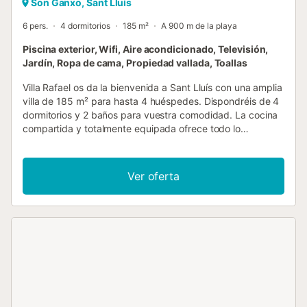
Son Ganxo, Sant Lluís
6 pers.
4 dormitorios
185 m²
A 900 m de la playa
Piscina exterior, Wifi, Aire acondicionado, Televisión,
Jardín, Ropa de cama, Propiedad vallada, Toallas
Villa Rafael os da la bienvenida a Sant Lluís con una amplia
villa de 185 m² para hasta 4 huéspedes. Dispondréis de 4
dormitorios y 2 baños para vuestra comodidad. La cocina
compartida y totalmente equipada ofrece todo lo
necesario para preparar vuestras comidas. Entre las
comodidades se incluyen aire acondicionado privado, Wi-
Fi apto para videollamadas, TV, lavadora y un espacio de
Ver oferta
trabajo dedicado. Las familias con niños pequeños
apreciarán la cuna y la trona disponibles. Salid al exterior
para disfrutar de vuestro jardín privado, balcón, terrazas
cubiertas y descubiertas con vistas al mar. La piscina
privada al aire libre y la ducha exterior son perfectas para
relajaros. También tenéis una barbacoa privada para
comer al aire libre. El auto check-in está disponible para
vuestra comodidad. Tened en cuenta que no se permiten
eventos en la propiedad....