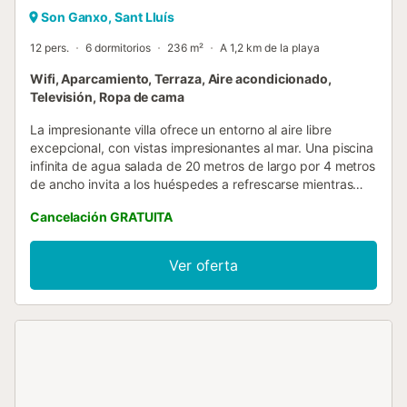
Son Ganxo, Sant Lluís
12 pers.
6 dormitorios
236 m²
A 1,2 km de la playa
Wifi, Aparcamiento, Terraza, Aire acondicionado,
Televisión, Ropa de cama
La impresionante villa ofrece un entorno al aire libre
excepcional, con vistas impresionantes al mar. Una piscina
infinita de agua salada de 20 metros de largo por 4 metros
de ancho invita a los huéspedes a refrescarse mientras
disfrutan del paisaje. Hamacas que les ofrecen el lugar
Cancelación GRATUITA
perfecto para relajarse y tomar el sol. Además, una
barbacoa bajo un amplio porche permite organizar
comidas al aire libre mientras se disfruta de la brisa marina
Ver oferta
y poder disfrutar de las bonitas zonas ajardinadas rodean
la propiedad. Esta espléndida y moderna villa, distribuida
en una planta baja y un sótano, ofrece un interior lujoso y
confortable para una estancia inolvidable. Todas las
estancias están equipadas con aire acondicionado para
garantizar el máximo confort en cualquier época del año.
Al entrar, se encuentra un amplio salón comedor con dos
cómodos sofás y una Smart TV, seguido de una amplia