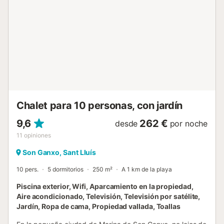
cocina abierta con cocina de inducción y todos los
utensilios necesarios para preparar deliciosos platos. La
villa cuenta con 5 habitaciones, todas ellas con armario y
baño en suite. Dos de las habitaciones tienen camas
dobles, mientras que las otras tres disponen de dos camas
individuales cada una. En el sótano, hay una última
habitación con cama doble, armario y baño en suite, junto
a una práctica lavandería equipada con lavadora,
secadora, plancha y tabla de planchar. Además, para
mayor comodidad...
Chalet para 10 personas, con jardín
9,6
262 €
desde
por noche
11
opiniones
Son Ganxo, Sant Lluís
10 pers.
5 dormitorios
250 m²
A 1 km de la playa
Piscina exterior, Wifi, Aparcamiento en la propiedad,
Aire acondicionado, Televisión, Televisión por satélite,
Jardín, Ropa de cama, Propiedad vallada, Toallas