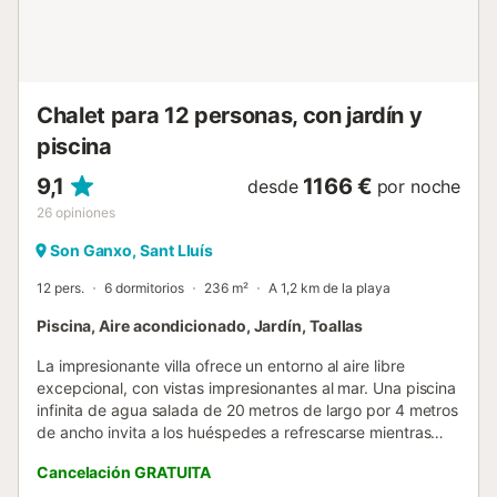
Chalet para 12 personas, con jardín y
piscina
9,1
1166 €
desde
por noche
26
opiniones
Son Ganxo, Sant Lluís
12 pers.
6 dormitorios
236 m²
A 1,2 km de la playa
Piscina, Aire acondicionado, Jardín, Toallas
La impresionante villa ofrece un entorno al aire libre
excepcional, con vistas impresionantes al mar. Una piscina
infinita de agua salada de 20 metros de largo por 4 metros
de ancho invita a los huéspedes a refrescarse mientras
disfrutan del paisaje. Hamacas que les ofrecen el lugar
Cancelación GRATUITA
perfecto para relajarse y tomar el sol. Además, una