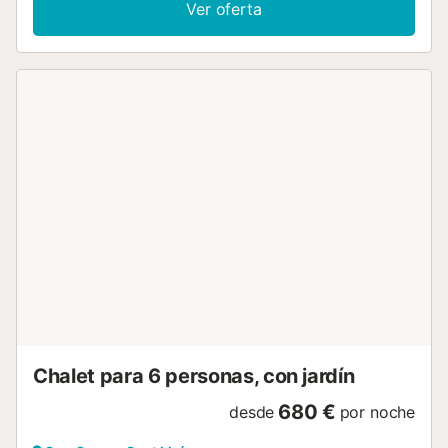
Ver oferta
de arena se encuentra a 20 minutos a pie. Esta elegante
villa cuenta con una fantástica piscina de 9 metros
adyacente a una encantadora zona ajardinada donde
podrá pasar sus días tomando el sol. La terraza recorre
toda la longitud de la villa con una zona sombreada para
permitir cenas al aire libre lejos del sol abrasador del
verano y un rincón soleado con dos cómodas sillas para
holgazanear. En el interior de la villa hay 3 dormitorios, uno
de los cuales tiene baño en suite, un baño familiar, una
cocina-comedor de planta abierta y una cómoda sala de
estar con puertas que dan directamente a la terraza. Para
un cambio de escenario, suba al mini tren que circula entre
Punta Prima y el popular complejo cercano de Binibeca.
Sin olvidar la capital, Mahón, que está a 20 minutos en
coche y bien vale la pena la visita....
Chalet para 6 personas, con jardín
680 €
desde
por noche