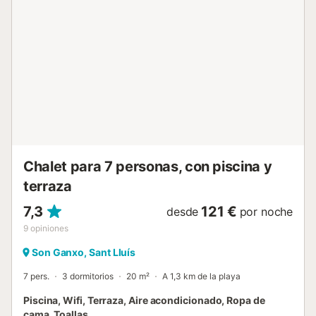
Hay aparcamiento compartido en la propiedad. No se
permiten eventos en el alojamiento. Se proporcionan
toallas de playa para vuestra comodidad. Una pista de
tenis compartida ofrece oportunidades recreativas, y hay
juguetes y libros para niños para entretener a los más
pequeños....
Chalet para 7 personas, con piscina y
terraza
7,3
121 €
desde
por noche
9
opiniones
Son Ganxo, Sant Lluís
7 pers.
3 dormitorios
20 m²
A 1,3 km de la playa
Piscina, Wifi, Terraza, Aire acondicionado, Ropa de
cama, Toallas