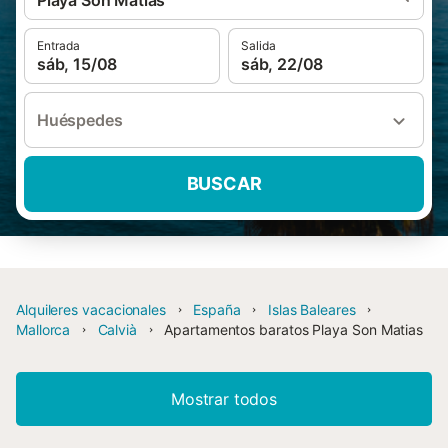
Playa Son Matias
Entrada
Salida
sáb, 15/08
sáb, 22/08
Huéspedes
BUSCAR
Alquileres vacacionales
España
Islas Baleares
Mallorca
Calvià
Apartamentos baratos Playa Son Matias
Mostrar todos