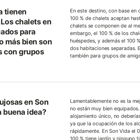
a tienen
En este destino, con base en 
100 % de chalets aceptan hast
Los chalets en
chalets se componen de al me
uados para
embargo, el 100 % de los cha
o más bien son
huéspedes, y además el 100 % 
dos habitaciones separadas. E
s con grupos
también para grupos de amigo
ujosas en Son
Lamentablemente no es la mej
no están muy bien equipados.
a buena idea?
alojamiento único, no debería
ya que la ocupación de los al
rápidamente. En Son Vida el 0
100 % tiene jardín y ninguno t