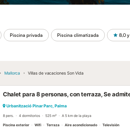
Piscina privada
Piscina climatizada
8,0
y
Mallorca
Villas de vacaciones Son Vida
Chalet para 8 personas, con terraza, Se admi
Urbanització Pinar Parc, Palma
8 pers.
4 dormitorios
525 m²
A 5 km de la playa
Piscina exterior
Wifi
Terraza
Aire acondicionado
Televisión