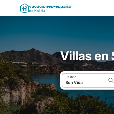
vacaciones-españa
de Holidu
Villas en
Destino