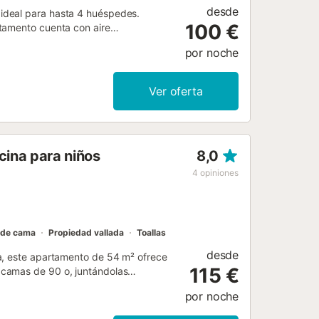
desde
ideal para hasta 4 huéspedes.
100 €
tamento cuenta con aire
para que disfrutéis de una estancia
por noche
alquier momento. Además, tendréis
ar y aprovechar el espacio exterior.
rmiten eventos en la propiedad....
Ver oferta
cina para niños
8,0
4
opiniones
 de cama
Propiedad vallada
Toallas
desde
a, este apartamento de 54 m² ofrece
115 €
 camas de 90 o, juntándolas
a cama abatible de colchón y somier
por noche
isión y wifi para vuestro
cina comunitaria al aire libre y una