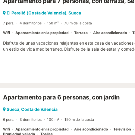
Apartamento para 7 personas, con terraza, S
El Perelló (Costa de Valencia), Sueca
7 pers.
4 dormitorios
150 m²
70 m de la costa
Wifi
Aparcamiento en la propiedad
Terraza
Aire acondicionado
T
Disfrute de unas vacaciones relajantes en esta casa de vacaciones 
un estilo de vida mediterráneo. Disfrute de la sala de estar y come
con sus colores agradables y mobiliario funcional. Siéntese en el gra
tranquilidad. Ponga la mesa de comedor y disfrute de las comidas 
integrada, con una amplia superficie de trabajo y mucho espacio de 
preparación de sus comidas. Abra la puerta que da a la terraza cubie
mesita. Comience aquí el día desayunando al aire libre. A continuaci
azotea y deje que su mirada se pierda hasta el mar. Prepare especi
barbacoa de ladrillo y disfrute del sol. La sombrilla proporciona u
Apartamento para 6 personas, con jardín
respira el aire salado del mar. Descubra las playas de la Costa Dorada
natural del Delta de lEbre y observe flamencos en su hábitat natural
ciudad de Tortosa, con su imponente catedral y el castillo de La Su
Sueca, Costa de Valencia
restaurantes de pescado de la región y disfrute del marisco recién 
6 pers.
3 dormitorios
100 m²
150 m de la costa
Wifi
Aparcamiento en la propiedad
Aire acondicionado
Televisión
Propiedad vallada
Toallas