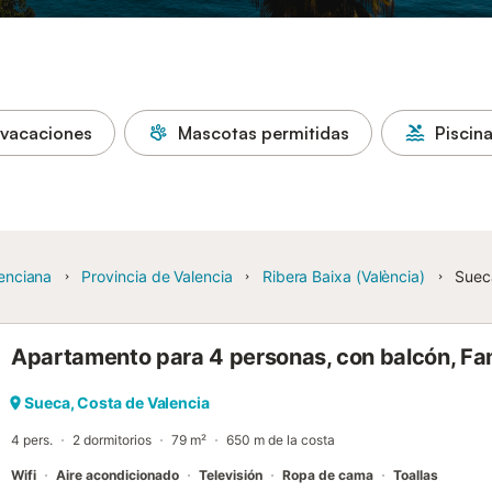
 vacaciones
Mascotas permitidas
Piscin
enciana
Provincia de Valencia
Ribera Baixa (València)
Suec
Apartamento para 4 personas, con balcón, Fam
Sueca, Costa de Valencia
4 pers.
2 dormitorios
79 m²
650 m de la costa
Wifi
Aire acondicionado
Televisión
Ropa de cama
Toallas