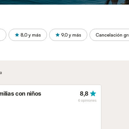
a
8,0
y más
9,0
y más
Cancelación gr
a
ilias con niños
8,8
6
opiniones