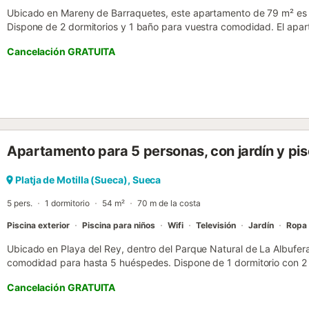
Ubicado en Mareny de Barraquetes, este apartamento de 79 m² es 
Dispone de 2 dormitorios y 1 baño para vuestra comodidad. El apar
acondicionado, Wi-Fi, televisión, lavadora y un espacio de trabajo, 
Cancelación GRATUITA
confortable. Salid al balcón privado, perfecto para relajaros en cu
acceso a una terraza compartida al aire libre donde podréis descans
Podéis aparcar en la calle fácilmente. Tened en cuenta que no se pe
Apartamento para 5 personas, con jardín y pis
Platja de Motilla (Sueca), Sueca
5 pers.
1 dormitorio
54 m²
70 m de la costa
Piscina exterior
Piscina para niños
Wifi
Televisión
Jardín
Ropa
Ubicado en Playa del Rey, dentro del Parque Natural de La Albufer
comodidad para hasta 5 huéspedes. Dispone de 1 dormitorio con 2
opcionalmente, una cama matrimonial king size. En el salón hay un
Cancelación GRATUITA
normal de 90, un sofá cama doble de 160 y 1 baño, además de telev
entretenimiento. En el exterior, podréis disfrutar de acceso a una pis