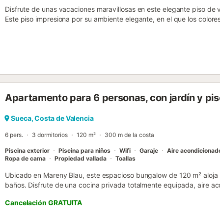
Disfrute de unas vacaciones maravillosas en este elegante piso de 
Este piso impresiona por su ambiente elegante, en el que los colores
una cómoda zona de sofás crean una atmósfera acogedora. Disfrute
del mar, acurrúquese en el sofá con un café expreso o vea la última
preparen juntos platos frescos en la cocina y redondeen la velada
metros hasta la playa y disfrute de unas horas de relax junto al Me
olivares de los alrededores practicando senderismo y ciclismo. Visit
paraíso natural con lagunas, arrozales y una impresionante avifauna
ciudad de Tortosa o pruebe el pescado fresco y las especialidades 
Apartamento para 6 personas, con jardín y pis
locales....
Sueca, Costa de Valencia
6 pers.
3 dormitorios
120 m²
300 m de la costa
Piscina exterior
Piscina para niños
Wifi
Garaje
Aire acondicionad
Ropa de cama
Propiedad vallada
Toallas
Ubicado en Mareny Blau, este espacioso bungalow de 120 m² aloja 
baños. Disfrute de una cocina privada totalmente equipada, aire ac
dormitorios, Wi-Fi de alta velocidad ideal para videollamadas, televis
Cancelación GRATUITA
calefacción, cafetera y barbacoa. La propiedad ha sido renovada 
luminoso y cómodo, perfecto para familias. Salga a su terraza privad