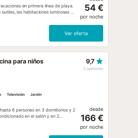
54 €
vacaciones en primera línea de playa.
 sutiles, las habitaciones luminosas y
por noche
 desde aquí de una fantástica vista
 serie en streaming. A continuación,
 con una copa de vino. Pasee unos
Ver oferta
diterráneo. Explore las montañas y
e el cercano Delta del Ebro, un
. Haga una excursión a la histórica
regionales en los restaurantes
cina para niños
9,7
3
opiniones
o
Televisión
Jardín
desde
hasta 6 personas en 3 dormitorios y 2
166 €
ondicionado en el salón y en 2
ión, lavadora, ventilador,
por noche
recientemente y ofrece un ambiente
a cubierta y a la terraza