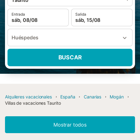
Taurito
Entrada
Salida
sáb, 08/08
sáb, 15/08
Huéspedes
BUSCAR
Alquileres vacacionales
España
Canarias
Mogán
Villas de vacaciones Taurito
Mostrar todos