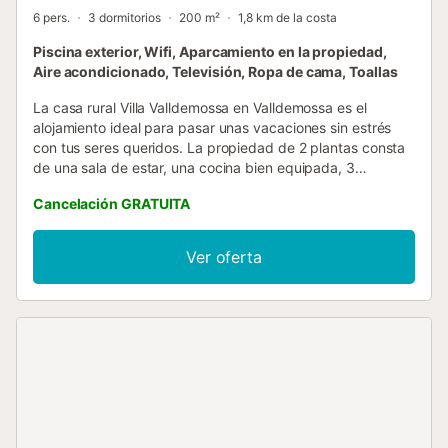
6 pers.
3 dormitorios
200 m²
1,8 km de la costa
Piscina exterior, Wifi, Aparcamiento en la propiedad,
Aire acondicionado, Televisión, Ropa de cama, Toallas
La casa rural Villa Valldemossa en Valldemossa es el
alojamiento ideal para pasar unas vacaciones sin estrés
con tus seres queridos. La propiedad de 2 plantas consta
de una sala de estar, una cocina bien equipada, 3
dormitorios y 2 baños y por lo tanto puede acomodar a 6
Cancelación GRATUITA
personas. Los servicios adicionales incluyen Wi-Fi,
televisión, ventilador y lavadora. También hay una cuna y
una trona disponibles. Desafortunadamente, este
Ver oferta
alojamiento no ofrece: aire acondicionado. Este alquiler de
vacaciones cuenta con una zona exterior privada con una
piscina y una terraza descubierta. El alojamiento está a 1,6
km del centro de Valldemosa, a 15 km de Bañalbufar y a
25 km de Palma. El aeropuerto de Palma de Mallorca está
a 30 minutos en coche. Hay aparcamiento disponible en la
propiedad. No se permiten mascotas, fumar ni celebrar
eventos....