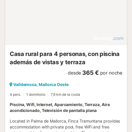
instalaciones y los alrededores son ideales para practicar
senderismo. Los huéspedes pueden disfrutar de la entrada
privada y del ambiente tranquilo del patio interior, con
puntos de interés locales y senderos costeros fácilmente
accesibles....
Casa rural para 4 personas, con piscina
además de vistas y terraza
365 €
desde
por noche
Valldemosa, Mallorca Oeste
4 pers.
1 dormitorio
7,6 km de la costa
Piscina, Wifi, Internet, Aparcamiento, Terraza, Aire
acondicionado, Televisión de pantalla plana
Located in Palma de Mallorca, Finca Tramuntana provides
accommodation with private pool, free WiFi and free