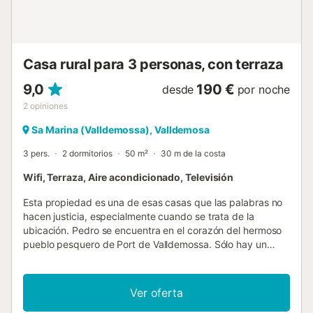
aeropuerto se puede llegar en 30,2 km. Desea
abastecerse de algunas compras, en 3.8 km se encontrará
con el supermercado más cercano. Para cenar, visite el
cercano restaurante Can Costa o pruebe una de las
Casa rural para 3 personas, con terraza
famosas "Coca de patata" en la famosa panadería de
Valldemossa. La parcela esta rodeada por cactus, pinos y
9,0
190 €
desde
por noche
olivos y e...
2
opiniones
Sa Marina (Valldemossa), Valldemosa
3 pers.
2 dormitorios
50 m²
30 m de la costa
Wifi, Terraza, Aire acondicionado, Televisión
Esta propiedad es una de esas casas que las palabras no
hacen justicia, especialmente cuando se trata de la
ubicación. Pedro se encuentra en el corazón del hermoso
pueblo pesquero de Port de Valldemossa. Sólo hay un
puñado de propiedades vacacionales alquiladas en este
pueblo, ya que hasta ahora se ha librado por completo del
turismo de masas. Todavía rezuma el encanto de la
Ver oferta
auténtica Mallorca. Aquí se alinean varias bonitas casas de