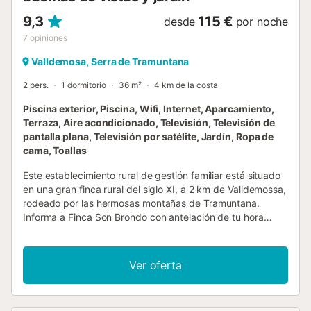
9,3
115 €
desde
por noche
7
opiniones
Valldemosa, Serra de Tramuntana
2 pers.
1 dormitorio
36 m²
4 km de la costa
Piscina exterior, Piscina, Wifi, Internet, Aparcamiento,
Terraza, Aire acondicionado, Televisión, Televisión de
pantalla plana, Televisión por satélite, Jardín, Ropa de
cama, Toallas
Este establecimiento rural de gestión familiar está situado
en una gran finca rural del siglo XI, a 2 km de Valldemossa,
rodeado por las hermosas montañas de Tramuntana.
Informa a Finca Son Brondo con antelación de tu hora
prevista de llegada. Para ello, puedes utilizar el apartado
de peticiones especiales al hacer la reserva o ponerte en
contacto directamente con el alojamiento. Los datos de
Ver oferta
contacto aparecen en la confirmación de la reserva. Se
recomienda viajar en vehículo propio, ya que el alojamiento
no está comunicado con la red de transporte público....