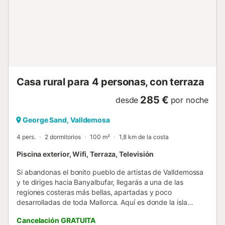
Casa rural para 4 personas, con terraza
285 €
desde
por noche
George Sand, Valldemosa
4 pers.
2 dormitorios
100 m²
1,8 km de la costa
Piscina exterior, Wifi, Terraza, Televisión
Si abandonas el bonito pueblo de artistas de Valldemossa
y te diriges hacia Banyalbufar, llegarás a una de las
regiones costeras más bellas, apartadas y poco
desarrolladas de toda Mallorca. Aquí es donde la isla
muestra su lado más tranquilo y virgen. Sólo 3 kilómetros
Cancelación GRATUITA
después de salir de Valldemossa, se encuentra la muy