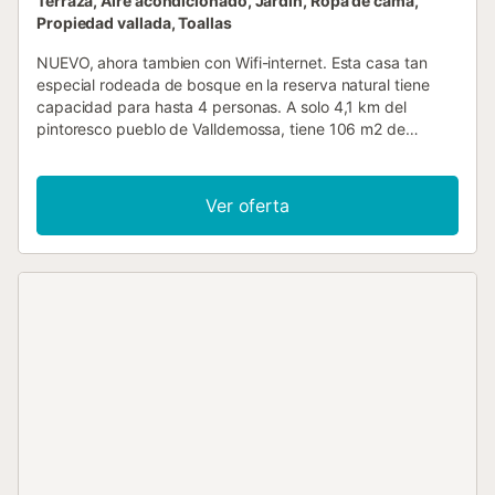
Terraza, Aire acondicionado, Jardín, Ropa de cama,
Propiedad vallada, Toallas
NUEVO, ahora tambien con Wifi-internet. Esta casa tan
especial rodeada de bosque en la reserva natural tiene
capacidad para hasta 4 personas. A solo 4,1 km del
pintoresco pueblo de Valldemossa, tiene 106 m2 de
espacio habitable y 5000 m2 de área exterior, 2
dormitorios y 1 baño, además de TV por satelite, aire
acondicionado y calefacción central, también hay una
Ver oferta
plaza de aparcamiento (3 plazas de aparcamiento) y
garaje para bicicletas, una terraza amueblada (150 m2)
con barbacoa y piscina privada (9mx4m). Si viajan con un
grupo grande podemos ofrecer la casa gemela que esta
justo a lado (Son Galceran Petit), asi podemos alojar hasta
8 personas. Mientras vives en el área del Patrimonio
Mundial de la UNESCO, también eres el vecino de Michael
Douglas en un área residencial privada y exclusiva. El
punto culminante de la casa es sin duda la vista
excepcional, en parte hasta Barcelona. A esto se añade la
ruta de senderismo privada a la bahía de piedra desde la
casa. La playa de arena más cercana (Son Bunyola) está a
17.7 km, la playa de piedra Cala Deia a 10 km. El