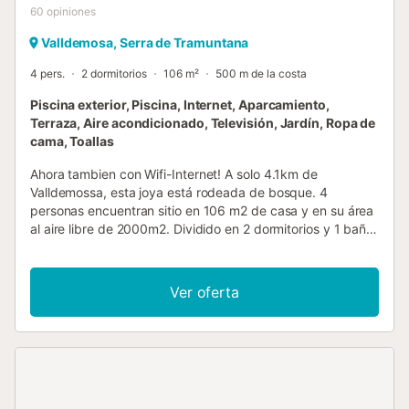
60
opiniones
Valldemosa, Serra de Tramuntana
4 pers.
2 dormitorios
106 m²
500 m de la costa
Piscina exterior, Piscina, Internet, Aparcamiento,
Terraza, Aire acondicionado, Televisión, Jardín, Ropa de
cama, Toallas
Ahora tambien con Wifi-Internet! A solo 4.1km de
Valldemossa, esta joya está rodeada de bosque. 4
personas encuentran sitio en 106 m2 de casa y en su área
al aire libre de 2000m2. Dividido en 2 dormitorios y 1 baño,
también hay TV, aire acondicionado (en todas las áreas),
chimenea y calefacción central. Además de la terraza
amueblada (150 m2) con barbacoa y piscina privada
Ver oferta
(9mx4m / 1.20-1.80m) en el jardín, hay espacio suficiente
para 3 plazas de aparcamiento, igual como para
bicicletas. Si viaja con un grupo más grande, también
podemos ofrecerle la casa gemela "Son Galceran Gran",
que está justo al lado. Por lo tanto, pueden alojar
cómodamente hasta 10 personas. Mientras vives en el