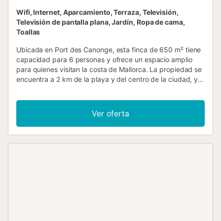
Wifi, Internet, Aparcamiento, Terraza, Televisión,
Televisión de pantalla plana, Jardín, Ropa de cama,
Toallas
Ubicada en Port des Canonge, esta finca de 650 m² tiene
capacidad para 6 personas y ofrece un espacio amplio
para quienes visitan la costa de Mallorca. La propiedad se
encuentra a 2 km de la playa y del centro de la ciudad, y
el Port de Valldemossa también está a 2 km de distancia.
El interior cuenta con 3 dormitorios, incluyendo una cama
king-size, y 4 baños. Una cocina totalmente equipada con
Ver oferta
horno, fogones, microondas, lavavajillas y cafetera permite
preparar comidas con total independencia, mientras que la
zona de estar incluye sofá, televisión de pantalla plana y
comedor. Se proporcionan comodidades prácticas como
WiFi, lavadora y ventilador, y la casa está terminada con
suelos de baldosa y madera. En el exterior, la propiedad
incluye un jardín, una terraza con tumbonas y sombrillas, y
un patio con barbacoa para disfrutar de comidas al aire
libre. El terreno ofrece vistas al mar, a la montaña y al
jardín. Hay aparcamiento disponible en la propia finca. La
propiedad es para no fumadores en todas sus