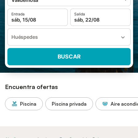
Valldemosa
Entrada
Salida
sáb, 15/08
sáb, 22/08
Huéspedes
BUSCAR
Encuentra ofertas
Piscina
Piscina privada
Aire acond