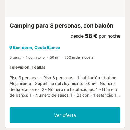
de acuerdo con la tasa actual. - Número de teléfono: +34
965 889 075 Impuestos y gastos adicionales - Importe del
depósito...
Camping para 3 personas, con balcón
58 €
desde
por noche
Benidorm, Costa Blanca
3 pers.
1 dormitorio
50 m²
750 m de la costa
Televisión, Toallas
Piso 3 personas - Piso 3 personas - 1 habitación - balcón
Alojamiento - Superficie del alojamiento: 50m² - Número
de habitaciones: 2 - Número de habitaciones: 1 - Número
de baños: 1 - Número de aseos: 1 - Balcón - 1 estancia: 1
sofá cama - 1 habitación: 1 cama doble Equipamiento
adicional - Wifi: Incluido en el precio - Aire acondicionado
reversible: Incluido en el precio - Televisión: Incluido en el
Ver oferta
precio - Tipo de cocina: Espacio cocina - Horno -
Microondas - Cafetera eléctrica - Lavavajillas - Tipo de
baño: con baño - Tipo de inodoro: Aseos - Secador de