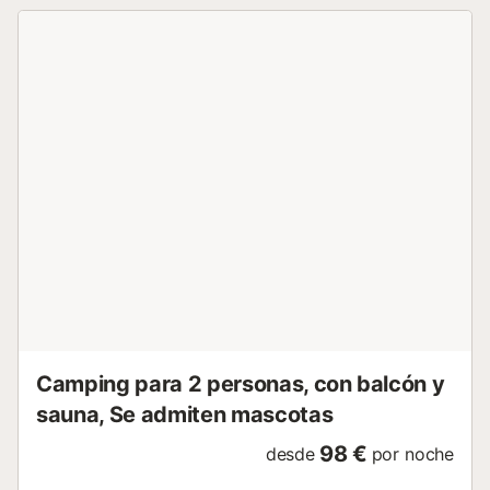
pelo - Ropa de cama: Incluido en el precio - - Edredones o
mantas incluidos - Almohadas incluidas - Ropa de baño:
Incluido en el precio - Kit de bebé: Como opción adicional
Animales adicionales - Los importes indicados están
sujetos a cambios durante la temporada y son meramente
informativos. Deben abonarse in situ. No se admiten
animales de categoría 1 y 2. - Animales adicionales: Todos
los animales están permitidos - 1 se admiten mascotas -
Peso máximo por animal: 25kg - Precio por animal: Precio
desconocido - - Sólo 1 mascota por habitación - Máximo
25 kg - Se debe presentar el pasaporte y el certificado de
rabia del animal. No se admiten perros de categoría 1 ó 2 -
No se admiten en restaurantes ni piscinas (sólo perros
guía) y deben ir siempre con correa. Información de
llegada - Hora de llegada: Abierto desde 17:00 - Ho...
Camping para 2 personas, con balcón y
sauna, Se admiten mascotas
98 €
desde
por noche