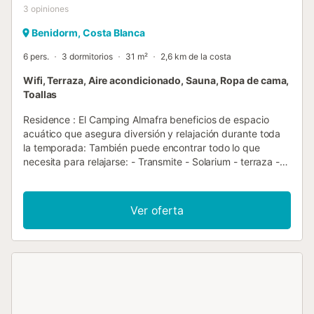
3
opiniones
Benidorm, Costa Blanca
6 pers.
3 dormitorios
31 m²
2,6 km de la costa
Wifi, Terraza, Aire acondicionado, Sauna, Ropa de cama,
Toallas
Residence : El Camping Almafra beneficios de espacio
acuático que asegura diversión y relajación durante toda
la temporada: También puede encontrar todo lo que
necesita para relajarse: - Transmite - Solarium - terraza -
Sauna (de pago) - Peluquería (con cargo extra) - Manicura
(de pago) - Masajes (de pago) - Bañera de hidromasaje
(con cargo extra) ¡Disfrutarás de tus vacaciones! Muchos
Ver oferta
actividades están disponibles en el sitio: - Tenis -
Petanque - Pie de bebé - Basketball - Fútbol - Fitness /
Stretching - Aquagym - Gimnasio (de pago) - Sala de
videojuegos (con cargo extra) - Piscina (de pago) Y cerca
del sitio: - Mini-golf - Ecuación - Golf (7 km) - Paddle Board
- Jet ski - Buceo - Pesca - Mercado tradicional (1 km) ¡No
te aburrirás! Muchos animaciones Podrás disfrutar de tus