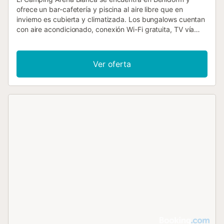
ofrece un bar-cafetería y piscina al aire libre que en
invierno es cubierta y climatizada. Los bungalows cuentan
con aire acondicionado, conexión Wi-Fi gratuita, TV vía
satélite y baño privado. Informa a Camping Arena Blanca
con antelación de tu hora prevista de llegada. Para ello,
puedes utilizar el apartado de peticiones especiales al
Ver oferta
hacer la reserva o ponerte en contacto directamente con
el alojamiento. Los datos de contacto aparecen en la
confirmación de la reserva....