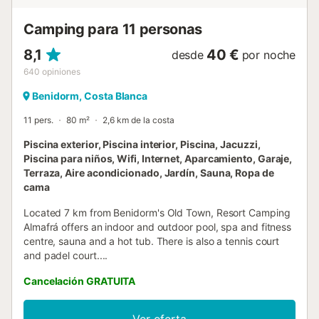
del mar, el Camping Resort Almafra ofrece unas
vacaciones agradables con servicios...
Camping para 11 personas
8,1
40 €
desde
por noche
640
opiniones
Benidorm, Costa Blanca
11 pers.
80 m²
2,6 km de la costa
Piscina exterior, Piscina interior, Piscina, Jacuzzi,
Piscina para niños, Wifi, Internet, Aparcamiento, Garaje,
Terraza, Aire acondicionado, Jardín, Sauna, Ropa de
cama
Located 7 km from Benidorm's Old Town, Resort Camping
Almafrá offers an indoor and outdoor pool, spa and fitness
centre, sauna and a hot tub. There is also a tennis court
and padel court....
Cancelación GRATUITA