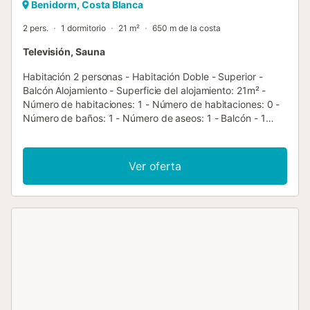
Benidorm, Costa Blanca
2 pers.
1 dormitorio
21 m²
650 m de la costa
Televisión, Sauna
Habitación 2 personas - Habitación Doble - Superior -
Balcón Alojamiento - Superficie del alojamiento: 21m² -
Número de habitaciones: 1 - Número de habitaciones: 0 -
Número de baños: 1 - Número de aseos: 1 - Balcón - 1
habitación: 1 cama doble o 2 camas individuales
Equipamiento adicional - Wifi: Incluido en el precio - Aire
acondicionado reversible: Incluido en el precio - Limpieza
Ver oferta
de final de estancia incluida (excepto zona de cocina) -
Televisión: Incluido en el precio - Tipo de cocina: No hay
cocina - Nevera - Tipo de baño: Con ducha - Tipo de
inodoro: Aseos - Secador de pelo - Kit de bebé: Como
opción adicional Animales adicionales - Los importes
indicados están sujetos a cambios durante la temporada y
son meramente informativos. Deben abonarse in situ. No
se admiten animales de categoría 1 y 2. - Animales
adicionales: Todos los animales están permitidos - 1 se
admiten mascotas - Peso máximo por animal: 10kg -