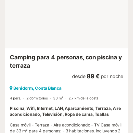
Precio por animal: Precio desconocido - - Sólo 1 mascota
por habitación - Máximo 10 kg - Es obligatorio presentar el
pasaporte y el certificado de rabia del animal. No se
admiten perros de categoría 1 ó 2 - No se admiten en
restaurantes ni piscinas (sólo perros guía) y deben ir
siempre con correa. Información de llegada - Hora de
llegada: Abierto desde 16:00 - Hora de salida: Abierto
hasta 12:00 - Número de teléfono: +34 965 85 04 00
Impuestos y gastos adicionales - ...
Camping para 4 personas, con piscina y
terraza
89 €
desde
por noche
Benidorm, Costa Blanca
4 pers.
2 dormitorios
33 m²
2,7 km de la costa
Piscina, Wifi, Internet, LAN, Aparcamiento, Terraza, Aire
acondicionado, Televisión, Ropa de cama, Toallas
Casa móvil - Terraza - Aire acondicionado - TV Casa móvil
de 33 m² para 4 personas: - 3 habitaciones, incluyendo 2