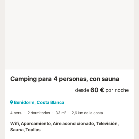
vacaciones. Hora del día: - Animaciones / juegos de
piscina - Competencias deportivas - Concurso de
Petanque Por la noche: - Conciertos - Show - Mini-disco -
Karaoke. ¡Prepárate para unas vacaciones deportivas y
divertidas! Los niños se divertirán y disfrutarán de las
actividades ofrecidas por clubes en el sitio: - Club infantil
múltiple servicios se proponen prácticas. Para comer: Bar -
Snack. - Platos para llevar - Restaurante - Supermercado -
Depósito de pan Disponible: - Wifi (con cargo extra) -
Alquiler de ropa de cama (de pago) - Alquiler de toallas
(de pago) - Alquiler de toallas de playa (con carg...
Camping para 4 personas, con sauna
60 €
desde
por noche
Benidorm, Costa Blanca
4 pers.
2 dormitorios
33 m²
2,6 km de la costa
Wifi, Aparcamiento, Aire acondicionado, Televisión,
Sauna, Toallas