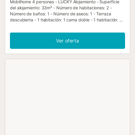
Mobilhome 4 personas - LUCKY Alojamiento - Superficie
del alojamiento: 33m² - Número de habitaciones: 2 -
Número de baños: 1 - Número de aseos: 1 - Terraza
descubierta - 1 habitación: 1 cama doble - 1 habitación: 2
camas individuales - Edad del alojamiento: Entre 6 y 10
años Equipamiento adicional - Aire acondicionado: Incluido
en el precio - Televisión: Incluido en el precio - Tipo de
Ver oferta
cocina: Espacio cocina - Placas eléctricas - Microondas -
Nevera - Vajilla y utensilios de cocina - Cafetera eléctrica -
Tipo de inodoro: Aseos - Ropa de cama: Incluido en el
precio - Ropa de baño: Incluido en el precio - Muebles de
jardín - Aparcamiento junto al alojamiento Animales
adicionales - Los importes indicados están sujetos a
cambios durante la temporada y son meramente
informativos. Deben abonarse in situ. No se admiten
animales de categoría 1 y 2. - Animales adicionales: No se
admiten mascotas en todas categorías Información de
llegada - Hora de llegada: de 16:00 a 23:00 de 1 julio a 1
septiembre, de 16:00 a 23:00 de enero a junio, de 16:00 a
23:00 de 2 septiembre a 31 diciembre - Hora de salida: de
8:00 a 12:00 de 1 julio a 1 septiembre, de 8:00 a 12:00 de
enero a junio, de 8:00 a 12:00 de 2 septiembre a 31
diciembre - El impuesto de turismo se pagará en el lugar