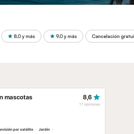
8,0
y más
9,0
y más
Cancelación gratui
ten mascotas
8,6
17
opiniones
evisión por satélite
Jardín