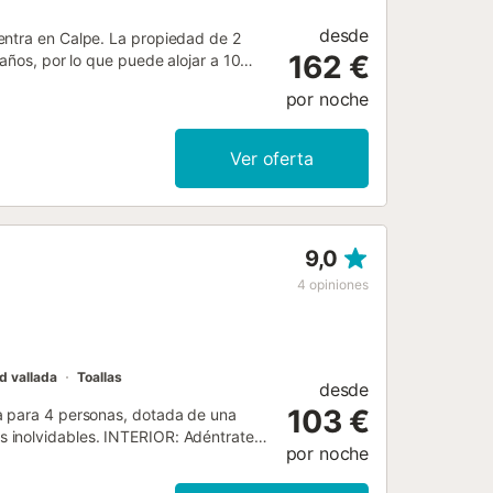
desde
entra en Calpe. La propiedad de 2
162 €
años, por lo que puede alojar a 10
ts (una por planta), televisión,
por noche
sta villa cuenta con piscina exterior
barbacoa y ducha exterior. La
camiento disponibles en la propiedad
Ver oferta
 mascota. No se permite fumar ni
.
9,0
4
opiniones
d vallada
Toallas
desde
103 €
a para 4 personas, dotada de una
 inolvidables. INTERIOR: Adéntrate
por noche
SAT/TDT te da la bienvenida. Desde
ra piscina. La cocina abierta,