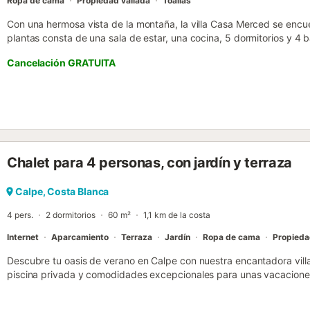
Ropa de cama
Propiedad vallada
Toallas
Con una hermosa vista de la montaña, la villa Casa Merced se encu
plantas consta de una sala de estar, una cocina, 5 dormitorios y 4 b
personas. Los servicios adicionales incluyen Wi-Fi, 2 estufas de pelle
Cancelación GRATUITA
ventilador y lavadora. También hay disponibles 2 cunas y 2 tronas. E
privada, jardín, terraza descubierta, 3 terrazas cubiertas, balcón, 
propiedad está ubicada en cerca de la playa. Hay 4 plazas de apar
y hay aparcamiento gratuito disponible en la calle. Se permite una
celebrar eventos. Este inmueble no dispone de aire acondicionado...
Chalet para 4 personas, con jardín y terraza
Calpe, Costa Blanca
4 pers.
2 dormitorios
60 m²
1,1 km de la costa
Internet
Aparcamiento
Terraza
Jardín
Ropa de cama
Propieda
Descubre tu oasis de verano en Calpe con nuestra encantadora vill
piscina privada y comodidades excepcionales para unas vacaciones
en el confort de esta bonita villa, donde el salón-comedor con TV 
aquí, accede a una pequeña terraza cubierta con vistas a la tentado