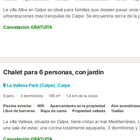
La villa Alba en Calpe es ideal para familias que deseen pasar unos 
urbanizaciones más tranquilas de Calpe. Se encuentra cerca de la p
pueblo, donde tendrá acceso a todos los servicios en menos de 5 mi
Cancelación GRATUITA
120 m² de confortable vivienda en una sola planta y está totalment
baño y un aseo, y tiene una capacidad para 6 personas. El primer d
acondicionado, y un aseo en suite con WC y lavabo únicamente (si
cama doble y aire acondicionado y un tercer dormitorio con dos cam
vivienda tiene un baño completo con bañera, un salón comedor, ter
eléctrica equipada con nevera, microondas, horno, congelador, lavador
utensilios/cocina, cafetera, tostadora y hervidor de agua. Además,
Chalet para 6 personas, con jardín
bomba de calor. Desde la piscina privada, podrá disfrutar de sus vi
relajarse comiendo con sus familiares o amigos o viendo los preci
Calpe. ¡No se la pierda! Más detalles: Dispone de un pequeño jardín, 
La Vallesa Park (Calpe), Calpe
vallar, 30 m² de terraza, barbacoa, chimenea decorativa, plancha, ac
6 pers.
3 dormitorios
195 m²
1,4 km de la costa
Piscina exterior
Wifi
Aparcamiento en la propiedad
Aire acondicio
Libre de barreras
Ropa de cama
Propiedad vallada
Toallas
La villa Vallesa, situada en Calpe, tiene vistas al mar Mediterráne
una sala de estar, una cocina totalmente equipada, 3 dormitorios y 
por lo tanto puede acomodar a 6 personas. Los servicios adicionales
Cancelación GRATUITA