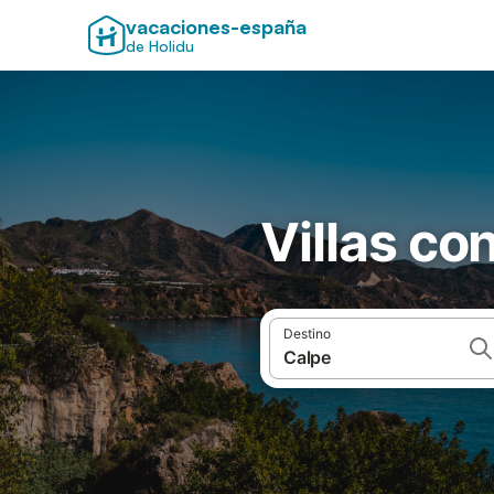
vacaciones-españa
de Holidu
Villas co
Destino