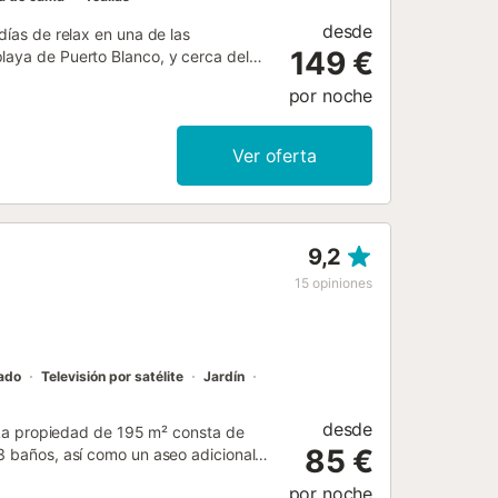
desde
días de relax en una de las
149 €
laya de Puerto Blanco, y cerca del
nutos en coche. La villa Alba tiene
por noche
e equipada, posee 3 dormitorio, un
ormitorio tiene cama doble, aire
n ducha). un segundo dormitorio con
Ver oferta
as individuales y ventilador. La
raza y una cocina independiente
a, lavavajillas, vajilla/cubertería,
 dispone de aire acondicionado y
9,2
stas al mar y a la montaña y podrá
osos amaneceres y atardeceres de
15
opiniones
mobiliario de jardín, parcela sin
ceso gratuito a internet (wif...
nado
Televisión por satélite
Jardín
desde
o. La propiedad de 195 m² consta de
85 €
3 baños, así como un aseo adicional y
 incluyen Wi-Fi de alta velocidad
por noche