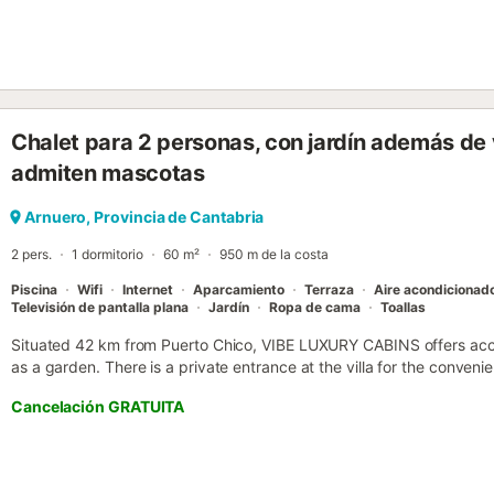
Chalet para 2 personas, con jardín además de v
admiten mascotas
Arnuero, Provincia de Cantabria
2 pers.
1 dormitorio
60 m²
950 m de la costa
Piscina
Wifi
Internet
Aparcamiento
Terraza
Aire acondicionad
Televisión de pantalla plana
Jardín
Ropa de cama
Toallas
Situated 42 km from Puerto Chico, VIBE LUXURY CABINS offers acc
as a garden. There is a private entrance at the villa for the conveni
Cancelación GRATUITA