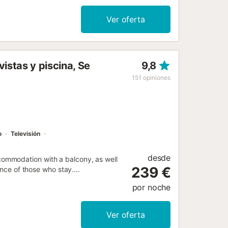
Ver oferta
istas y piscina, Se
9,8
151
opiniones
o
Televisión
desde
ommodation with a balcony, as well
239 €
ence of those who stay....
por noche
Ver oferta