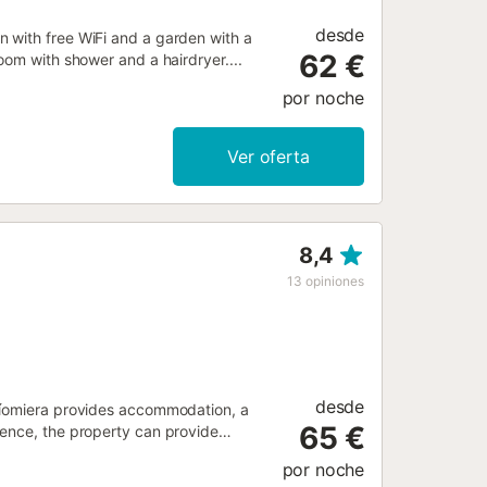
desde
 with free WiFi and a garden with a
62 €
oom with shower and a hairdryer....
por noche
Ver oferta
8,4
13
opiniones
desde
Ríomiera provides accommodation, a
65 €
ience, the property can provide
por noche