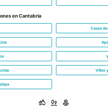
iones en Cantabria
Casas de
cina
Apa
os
V
cotas
Villas 
playa