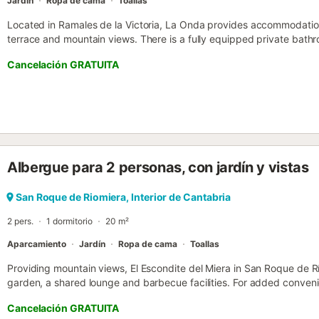
Jardín
Ropa de cama
Toallas
Located in Ramales de la Victoria, La Onda provides accommodation
terrace and mountain views. There is a fully equipped private bathr
Cancelación GRATUITA
Albergue para 2 personas, con jardín y vistas
San Roque de Riomiera, Interior de Cantabria
2 pers.
1 dormitorio
20 m²
Aparcamiento
Jardín
Ropa de cama
Toallas
Providing mountain views, El Escondite del Miera in San Roque de 
garden, a shared lounge and barbecue facilities. For added conven
towels and bed linen for an extra charge....
Cancelación GRATUITA