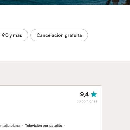
9,0
y más
Cancelación gratuita
9,4
56
opiniones
ntalla plana
Televisión por satélite