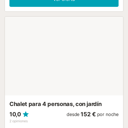
de alta gama y un lavavajillas, 3 dormitorios (2 con 2
camas individuales cada uno y uno con una cama
individual), así como 3 cuartos de baño. Por lo tanto, la
propiedad puede acomodar a 6 personas. Los servicios
adicionales incluyen Wi-Fi, aire acondicionado, televisión
por satélite y por cable, una cuna y una trona. En la zona
exterior de ensueño de la villa, encontrará una amplia
terraza con tumbonas, un porche con una cómoda zona
de estar y una mesa de comedor, así como una piscina de
40 m², que puede ser climatizada de octubre a marzo
(bajo petición, disponible por un suplemento). Aquí podrá
pasar las cálidas tardes bronceándose junto a las
palmeras, refrescarse en el agua cristalina y preparar
deliciosas comidas en la barbacoa para disfrutarlas en la
mesa. Todo ello mientras disfruta de una magnífica vista
de las montañas circundantes. Para garantizar la máxima
relajación de sus visitantes, la villa ofrece además una
hermosa sauna, bañe...
Chalet para 4 personas, con jardín
10,0
152 €
desde
por noche
2
opiniones