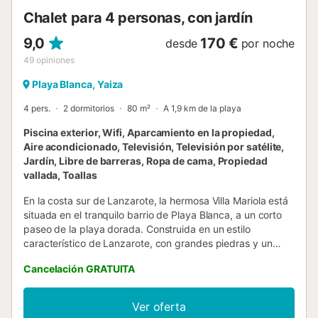
Chalet para 4 personas, con jardín
9,0
170 €
desde
por noche
49
opiniones
Playa Blanca, Yaiza
4 pers.
2 dormitorios
80 m²
A 1,9 km de la playa
Piscina exterior, Wifi, Aparcamiento en la propiedad,
Aire acondicionado, Televisión, Televisión por satélite,
Jardín, Libre de barreras, Ropa de cama, Propiedad
vallada, Toallas
En la costa sur de Lanzarote, la hermosa Villa Mariola está
situada en el tranquilo barrio de Playa Blanca, a un corto
paseo de la playa dorada. Construida en un estilo
característico de Lanzarote, con grandes piedras y un
exterior blanco, la villa consta de una sala de estar, una
Cancelación GRATUITA
cocina bien equipada con un lavavajillas, 2 dormitorios
(uno con 2 camas individuales), así como 2 cuartos de
baño y puede, por lo tanto, alojar a 4 personas. Los
Ver oferta
servicios adicionales incluyen Wi-Fi, aire acondicionado en