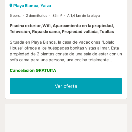
Playa Blanca, Yaiza
5 pers.
2 dormitorios
85 m²
A 1,4 km de la playa
Piscina exterior, Wifi, Aparcamiento en la propiedad,
Televisión, Ropa de cama, Propiedad vallada, Toallas
Situada en Playa Blanca, la casa de vacaciones "Lolalo
House" ofrece a los huéspedes bonitas vistas al mar. Esta
propiedad de 2 plantas consta de una sala de estar con un
sofá cama para una persona, una cocina totalmente
equipada con lavavajillas, 2 dormitorios y 2 baños, por lo
Cancelación GRATUITA
que puede alojar a 5 personas. Los servicios adicionales
incluyen Wi-Fi de alta velocidad (apto para hacer
videollamadas), televisión por cable, ventilador de techo
Ver oferta
en el salón y lavadora. También hay disponible una cuna y
una trona. Su zona exterior privada incluye una piscina, 2
terrazas descubiertas y una ducha exterior. ¡Disfrute de
relajantes vistas al mar mientras prepara el desayuno para
sus seres queridos! Hay 2 centros comerciales accesibles
a pie en 15 minutos en los cuales se encuentran varias
tiendas de ropa y perfumerías. La playa está a unos 20
minutos a pie. Hay aparcamiento disponible en la