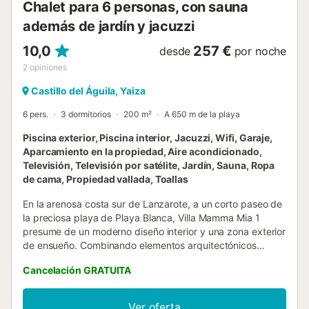
Chalet para 6 personas, con sauna
además de jardín y jacuzzi
10,0
257 €
desde
por noche
2
opiniones
Castillo del Águila, Yaiza
6 pers.
3 dormitorios
200 m²
A 650 m de la playa
Piscina exterior, Piscina interior, Jacuzzi, Wifi, Garaje,
Aparcamiento en la propiedad, Aire acondicionado,
Televisión, Televisión por satélite, Jardín, Sauna, Ropa
de cama, Propiedad vallada, Toallas
En la arenosa costa sur de Lanzarote, a un corto paseo de
la preciosa playa de Playa Blanca, Villa Mamma Mia 1
presume de un moderno diseño interior y una zona exterior
de ensueño. Combinando elementos arquitectónicos
rústicos con un diseño elegante, la villa de vacaciones
Cancelación GRATUITA
consta de un amplio salón con una pared de piedra vista,
un comedor con vigas de madera en el techo y vistas a la
piscina, una cocina bien equipada con electrodomésticos
Ver oferta