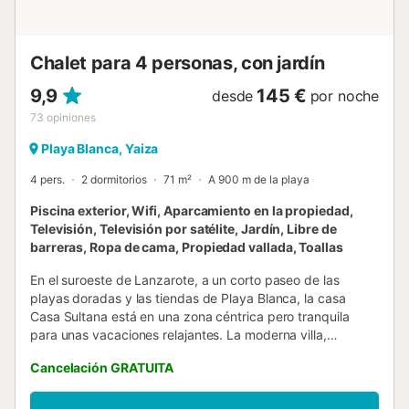
tranquila, por lo que es fundamental respetar las horas de
silencio de los vecinos....
Chalet para 4 personas, con jardín
9,9
145 €
desde
por noche
73
opiniones
Playa Blanca, Yaiza
4 pers.
2 dormitorios
71 m²
A 900 m de la playa
Piscina exterior, Wifi, Aparcamiento en la propiedad,
Televisión, Televisión por satélite, Jardín, Libre de
barreras, Ropa de cama, Propiedad vallada, Toallas
En el suroeste de Lanzarote, a un corto paseo de las
playas doradas y las tiendas de Playa Blanca, la casa
Casa Sultana está en una zona céntrica pero tranquila
para unas vacaciones relajantes. La moderna villa,
decorada con buen gusto, consta de un salón/comedor,
Cancelación GRATUITA
una cocina bien equipada, 2 dormitorios con camas king-
size y 2 baños, por lo que puede alojar a 4 personas. Los
servicios adicionales incluyen Wi-Fi, ventiladores, televisión