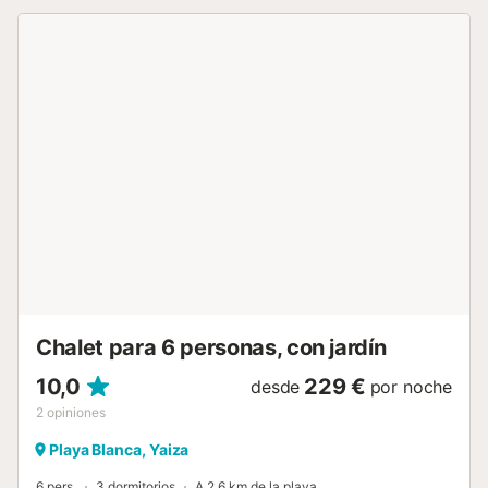
individual), así como 3 cuartos de baño. Por lo tanto, la
propiedad puede acomodar a 6 personas. Los servicios
adicionales incluyen Wi-Fi, aire acondicionado, televisión
por satélite y por cable, una cuna y una trona. En la zona
exterior de ensueño de la villa, encontrará una amplia
terraza con tumbonas, un porche con una cómoda zona
de estar y una mesa de comedor, así como una piscina de
40 m², que puede ser climatizada de octubre a marzo
(bajo petición, disponible por un suplemento). Aquí podrá
pasar las cálidas tardes bronceándose junto a las
palmeras, refrescarse en el agua cristalina y preparar
deliciosas comidas en la barbacoa para disfrutarlas en la
mesa, todo ello mientras disfruta de una magnífica vista de
las montañas circundantes. Para garantizar la máxima
relajación de sus visitantes, la villa ofrece además una
hermosa sauna, bañera d...
Chalet para 6 personas, con jardín
10,0
229 €
desde
por noche
2
opiniones
Playa Blanca, Yaiza
6 pers.
3 dormitorios
A 2,6 km de la playa