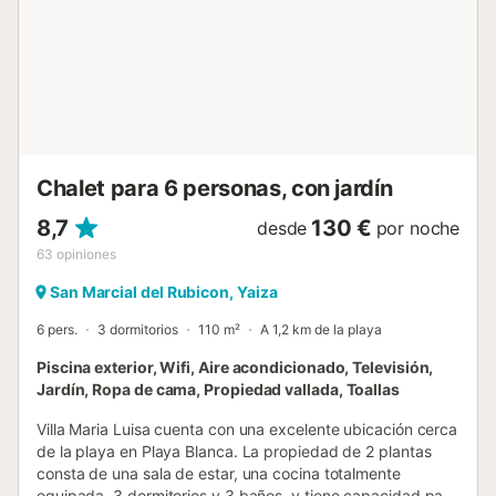
camas dobles y dos camas individuales distribuidas
estratégicamente. El dormitorio principal en planta alta
incluye baño en suite con vistas al jardín, garantizando
máxima privacidad. El alojamiento ofrece tres baños
completamente equipados: dos con ducha y uno solo con
inodoro, asegurando comodidad para todos los
huéspedes. La distribución de espacios permite que cada
persona ...
Chalet para 6 personas, con jardín
8,7
130 €
desde
por noche
63
opiniones
San Marcial del Rubicon, Yaiza
6 pers.
3 dormitorios
110 m²
A 1,2 km de la playa
Piscina exterior, Wifi, Aire acondicionado, Televisión,
Jardín, Ropa de cama, Propiedad vallada, Toallas
Villa Maria Luisa cuenta con una excelente ubicación cerca
de la playa en Playa Blanca. La propiedad de 2 plantas
consta de una sala de estar, una cocina totalmente
equipada, 3 dormitorios y 3 baños, y tiene capacidad para