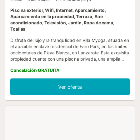
Piscina exterior, Wifi, Internet, Aparcamiento,
Aparcamiento en la propiedad, Terraza, Aire
acondicionado, Televisión, Jardín, Ropa de cama,
Toallas
Disfruta del lujo y la tranquilidad en Villa Myoga, situada en
el apacible enclave residencial de Faro Park, en los límites
occidentales de Playa Blanca, en Lanzarote. Esta exquisita
propiedad cuenta con una piscina privada, una amplia
terraza para tomar el sol y exuberantes jardines, lo que la
Cancelación GRATUITA
convierte en un remanso de relajación a solo unos minutos
del cautivador paseo marítimo. Interior - Vivienda principal:
Sumérgete en la elegancia al entrar en el salón y la cocina
Ver oferta
de planta abierta, decorados con buen gusto y equipados
con todas las comodidades modernas. El acogedor salón
cuenta con cómodos sofás, un televisor SMART con un
amplio paquete de entretenimiento y puertas acristaladas
que dan a la terraza bañada por el sol. Junto a ella, el
espacioso comedor, con capacidad para seis comensales,
invita a disfrutar de un espacio que une a la perfección la
vida interior y exterior. La cocina, perfectamente