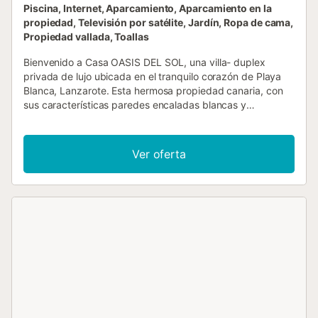
Piscina, Internet, Aparcamiento, Aparcamiento en la
propiedad, Televisión por satélite, Jardín, Ropa de cama,
Propiedad vallada, Toallas
Bienvenido a Casa OASIS DEL SOL, una villa- duplex
privada de lujo ubicada en el tranquilo corazón de Playa
Blanca, Lanzarote. Esta hermosa propiedad canaria, con
sus características paredes encaladas blancas y
exuberantes jardines tropicales, ofrece el refugio perfecto
para familias y grupos de hasta 6 personas que buscan
privacidad y comodidad en un entorno sereno. Situado en
Ver oferta
una urbanización tranquila en Montaña Roja, Casa OASIS
DEL SOL goza de una ubicación estratégica. El centro de
Playa Blanca y su animado puerto con tiendas y
restaurantes se encuentran a solo 1,4 km de distancia. El
parque acuático Aqualava está a tan solo 200 metros,
mientras que las hermosas playas de Flamingo y Dorada
se encuentran a 750 metros. El aeropuerto internacional
está a 35 km, y la estación de autobús de Playa Blanca a
2 km. La villa cuenta con un diseño elegante y atractivo,
completamente amueblada y decorada con un nivel de
confort excepcional. Dispone de tres cómodas
habitaciones con capacidad para 6 huéspedes: dos