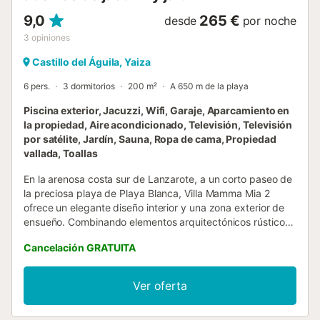
9,0
265 €
desde
por noche
3
opiniones
Castillo del Águila, Yaiza
6 pers.
3 dormitorios
200 m²
A 650 m de la playa
Piscina exterior, Jacuzzi, Wifi, Garaje, Aparcamiento en
la propiedad, Aire acondicionado, Televisión, Televisión
por satélite, Jardín, Sauna, Ropa de cama, Propiedad
vallada, Toallas
En la arenosa costa sur de Lanzarote, a un corto paseo de
la preciosa playa de Playa Blanca, Villa Mamma Mia 2
ofrece un elegante diseño interior y una zona exterior de
ensueño. Combinando elementos arquitectónicos rústicos
con un diseño moderno, la villa de vacaciones consta de
Cancelación GRATUITA
un amplio salón con una pared de piedra vista, un
comedor con vigas de madera en el techo y vistas a la
piscina, una cocina bien equipada con electrodomésticos
Ver oferta
de alta gama y un lavavajillas, 3 dormitorios (2 con 2
camas individuales cada uno y uno con una cama