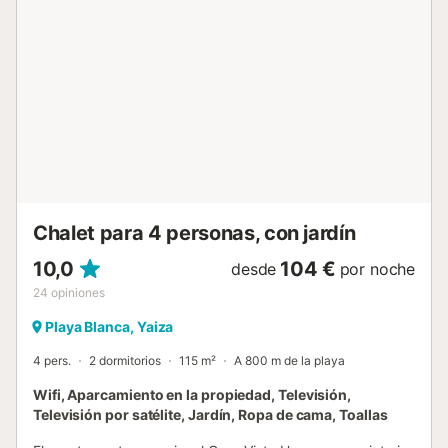
el sol de Lanzarote y contemplar las impresionantes vistas
del océano y la isla de Fuerteventura en la distancia. En el
exuberante jardín también podrá estirar las piernas y
respirar aire puro rodeado de palmeras. El parque acuático
Aqualava está a sólo 6 minutos a pie, mientras que una
selección de tiendas, restaurantes, bares y cafeterías, así
como las hermosas arenas de la playa de Playa Flamingo
están a unos 4 minutos en coche o 1,2 km de distancia.
Hay aparcamiento en la calle....
Chalet para 4 personas, con jardín
10,0
104 €
desde
por noche
24
opiniones
Playa Blanca, Yaiza
4 pers.
2 dormitorios
115 m²
A 800 m de la playa
Wifi, Aparcamiento en la propiedad, Televisión,
Televisión por satélite, Jardín, Ropa de cama, Toallas