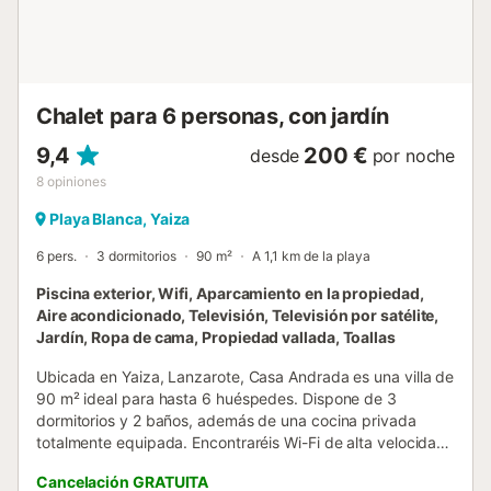
pantalla plana con conexión por satélite) con agradables
temperaturas hasta bien entrada la noche. Cuando ...
Chalet para 6 personas, con jardín
9,4
200 €
desde
por noche
8
opiniones
Playa Blanca, Yaiza
6 pers.
3 dormitorios
90 m²
A 1,1 km de la playa
Piscina exterior, Wifi, Aparcamiento en la propiedad,
Aire acondicionado, Televisión, Televisión por satélite,
Jardín, Ropa de cama, Propiedad vallada, Toallas
Ubicada en Yaiza, Lanzarote, Casa Andrada es una villa de
90 m² ideal para hasta 6 huéspedes. Dispone de 3
dormitorios y 2 baños, además de una cocina privada
totalmente equipada. Encontraréis Wi-Fi de alta velocidad
para videollamadas, aire acondicionado en el salón con
Cancelación GRATUITA
función frío/calor, calefacción en cada habitación,