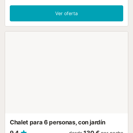
televisores inteligentes, vídeo bajo demanda, ventiladores,
lavadora, secadora y cafetera. Salid al jardín privado y la
Ver oferta
terraza cubierta, perfectos para relajaros bajo el sol
canario. La piscina exterior privada, climatizada, cuenta
con luces LED, cubierta profesional y acabados en azul y
gris. También tendréis una barbacoa privada para
comidas al aire libre. Se proporcionan toallas de playa para
vuestra comodidad. Hay dispositivos de grabación de
vídeo y audio en zonas no privadas, que podéis desactivar
plegando la tapa para tener total privacidad. No se
permiten eventos en la propiedad ni fumar dentro de la
casa. La villa está frente al hotel Barcello, muy cerca del
centro comercial Rubicón y del supermercado Super Dino,
y próxima a la playa de Papagayo y el puerto Marina
Rubicón....
Chalet para 6 personas, con jardín
9,4
130 €
desde
por noche