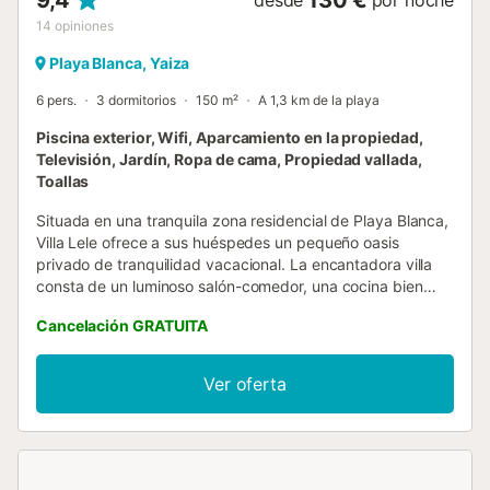
14
opiniones
Playa Blanca, Yaiza
6 pers.
3 dormitorios
150 m²
A 1,3 km de la playa
Piscina exterior, Wifi, Aparcamiento en la propiedad,
Televisión, Jardín, Ropa de cama, Propiedad vallada,
Toallas
Situada en una tranquila zona residencial de Playa Blanca,
Villa Lele ofrece a sus huéspedes un pequeño oasis
privado de tranquilidad vacacional. La encantadora villa
consta de un luminoso salón-comedor, una cocina bien
equipada, 3 dormitorios (1 con 2 camas individuales) y 2
Cancelación GRATUITA
baños, por lo que tiene capacidad para 6 personas. Los
servicios adicionales incluyen Wi-Fi, un lavavajillas, una
ducha exterior, barbacoa y televisión por cable. Lo más
Ver oferta
destacado de la propiedad es la amplia zona exterior, con
una piscina única accesible durante todo el año, hermosos
jardines y una terraza con una zona de estar y un comedor
cubierto con una parrilla. Aquí los huéspedes pueden
pasar cálidas tardes y noches de relax, disfrutando de las