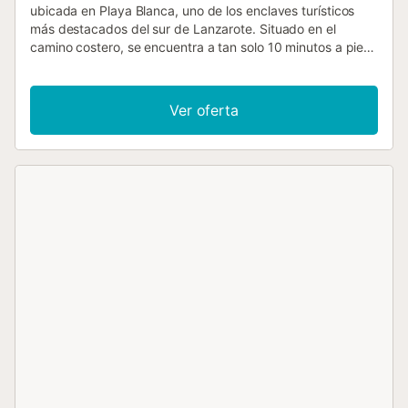
ubicada en Playa Blanca, uno de los enclaves turísticos
más destacados del sur de Lanzarote. Situado en el
camino costero, se encuentra a tan solo 10 minutos a pie
del lujoso Puerto Deportivo Rubicón y a 5 minutos del
paseo marítimo y la playa de Las Coloradas, ofreciendo la
ubicación perfecta para disfrutar de todo lo que la isla
Ver oferta
tiene para ofrecer. La villa cuenta con 3 dormitorios
confortables y capacidad para 5 personas, siendo ideal
para familias o grupos de amigos. Dispone de 4 baños
completos, incluyendo duchas y bañeras, garantizando
comodidad para todos los huéspedes. Los dormitorios
están equipados con 2 camas dobles y 1 cama individual,
proporcionando un descanso óptimo. La cocina
independiente de vitrocerámica está completamente
equipada con todos los electrodomésticos necesarios:
nevera, congelador, microondas, horno, lavavajillas,
cafetera, tostadora y hervidor de agua. Incluye también
utensilios de cocina y vajilla completa para que disfrutes
de la experiencia culinaria sin preocupaciones. La amplia
terraza de 10 metros cuadrados es el espacio perfecto
para relajarse, cenar al aire libre o disfrutar del cielo
estrellado de Lanzarote. La zona de estar cuenta con sofá