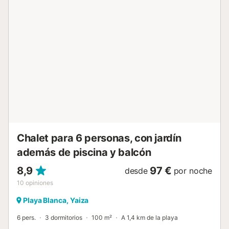
vistas a la montaña y compartiendo deliciosas comidas.
Tiendas, restaurantes, bares y cafeterías están a sólo 4
minutos en coche o 2,3 km de la propiedad en el centro de
Playa Blanca, donde los huéspedes también encontrarán
la hermosa playa de arena blanca del mismo nombre. Hay
aparcamiento disponible en la propiedad, así como en la
calle. Se admiten animales de compañía. A partir del 2º
huésped, se cobrará un suplemento....
Chalet para 6 personas, con jardín
además de piscina y balcón
8,9
97 €
desde
por noche
10
opiniones
Playa Blanca, Yaiza
6 pers.
3 dormitorios
100 m²
A 1,4 km de la playa