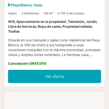
Playa Blanca, Yaiza
4 pers.
2 dormitorios
150 m²
A 750 m de la playa
Wifi, Aparcamiento en la propiedad, Televisión, Jardín,
Libre de barreras, Ropa de cama, Propiedad vallada,
Toallas
Situada en una tranquila y lujosa zona residencial de Playa
Blanca, la Villa Isa invita a sus huéspedes a unas
vacaciones tranquilas con la máxima privacidad, preciosas
vistas y amplias zonas exteriores. La hermosa casa,
pintada con el típico exterior blanco de Lanzarote, consta
Cancelación GRATUITA
de un luminoso salón/comedor, una cocina muy bien
equipada, 2 amplios dormitorios (uno con 2 camas
individuales), así como 2 cuartos de baño, por lo que tiene
Ver oferta
capacidad para 4 personas. Los servicios adicionales
incluyen un televisor de plasma de 32", una lavadora y una
cocina exterior para mayor comodidad. En el exterior, los
huéspedes pueden disfrutar de las amplias terrazas de la
propiedad vallada, equipadas con cómodos asientos,
tumbonas y una mesa de comedor. Aquí podrá saborear
comidas frescas con sus seres queridos, tomar el sol bajo