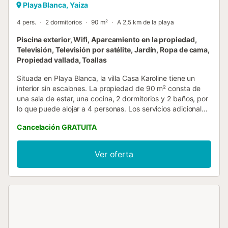
Playa Blanca, Yaiza
4 pers.
2 dormitorios
90 m²
A 2,5 km de la playa
Piscina exterior, Wifi, Aparcamiento en la propiedad,
Televisión, Televisión por satélite, Jardín, Ropa de cama,
Propiedad vallada, Toallas
Situada en Playa Blanca, la villa Casa Karoline tiene un
interior sin escalones. La propiedad de 90 m² consta de
una sala de estar, una cocina, 2 dormitorios y 2 baños, por
lo que puede alojar a 4 personas. Los servicios adicionales
incluyen Wi-Fi de alta velocidad (apto para
Cancelación GRATUITA
videollamadas), una televisión, un ventilador, una lavadora,
así como toallas de playa / piscina. Este alojamiento no
dispone de: aire acondicionado. Esta villa dispone de una
Ver oferta
zona exterior privada con piscina climatizada, jardín,
terraza descubierta, terraza cubierta y barbacoa. La
piscina climatizada está disponible gratuitamente, de
noviembre a enero se aplica un suplemento. La propiedad
está ubicada en la playa, a poca distancia a pie de los
medios de transporte público y a 15 minutos a pie de una
pista de tenis. Hay una plaza de aparcamiento disponible