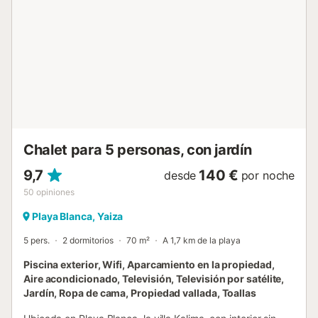
propiedad y aparcamiento gratuito disponible en la calle.
Se permite una mascota. No hay aire acondicionado. Hay
una alarma de seguridad con fotodetectores en el salón.
La propiedad tiene acceso sin escalones. Se proporcionan
toallas de playa/piscina. La propiedad cuenta con parking
para motos y bicicletas. Esta propiedad tiene directrices
para ayudar a los huéspedes con la correcta separación
de residuos. Se proporciona más información in situ. Esta
propiedad tiene características de ahorro de luz y ...
Chalet para 5 personas, con jardín
9,7
140 €
desde
por noche
50
opiniones
Playa Blanca, Yaiza
5 pers.
2 dormitorios
70 m²
A 1,7 km de la playa
Piscina exterior, Wifi, Aparcamiento en la propiedad,
Aire acondicionado, Televisión, Televisión por satélite,
Jardín, Ropa de cama, Propiedad vallada, Toallas