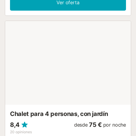
Ver oferta
por satélite, una lavadora, una cuna y una trona. En su
zona exterior con vistas a la montaña, encontrará un
amplio patio con una larga mesa de comedor y una zona
de estar, así como una piscina climatizada privada
rodeada de tumbonas y cactus de la región. Además, hay
una ducha exterior disponible para su uso. El centro de
Playa Blanca, con sus numerosos supermercados, bares,
tiendas y cocina internacional, está a sólo 1 km o a 13
minutos a pie. Se puede llegar a varias playas de arena
dorada en sólo 15 minutos a pie (1,3 km), incluyendo Playa
Blanca y Playa Dorada. La piscina se calienta con paneles
solares en los días calurosos y en invierno un sistema de
bomba de calor eleva la temperatura para una experiencia
de baño agradable. Hay aparcamiento disponible en la
propiedad. Las sábanas y las toallas están incluidas.
¡Estrictamente no hay fiestas ni otros eventos!...
Chalet para 4 personas, con jardín
8,4
75 €
desde
por noche
20
opiniones