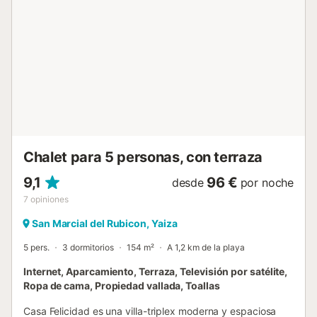
en la propiedad y hay aparcamiento gratuito disponible en
la calle. No se permiten mascotas, fumar ni celebrar
eventos. Este establecimiento cuenta con iluminación de
bajo consumo. Este establecimiento cuenta con un
cómodo sistema de auto check-in. Sólo se pueden alojar
en la villa las personas que figuran en la reserva. Sólo se
pueden alojar niños a partir de 10 años....
Chalet para 5 personas, con terraza
9,1
96 €
desde
por noche
7
opiniones
San Marcial del Rubicon, Yaiza
5 pers.
3 dormitorios
154 m²
A 1,2 km de la playa
Internet, Aparcamiento, Terraza, Televisión por satélite,
Ropa de cama, Propiedad vallada, Toallas
Casa Felicidad es una villa-triplex moderna y espaciosa