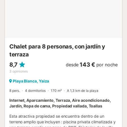
barbacoa de obra, zona de preparación, minigolf, mesa de
ping-pong compartida, ducha exterior y terrazas cubiertas
y descubiertas con vistas a la montaña. Hay aparcamiento
compartido en el recinto para 1 vehículo. Se proporcionan
toallas de playa y no se permiten eventos. El self check-in
garantiza una llegada sin complicaciones. Villa Catherina
tiene vistas a Montaña Roja, con la playa Flamingo,
minimercados y restaurantes...
Chalet para 8 personas, con jardín y
terraza
8,7
143 €
desde
por noche
3
opiniones
Playa Blanca, Yaiza
8 pers.
4 dormitorios
170 m²
A 1,3 km de la playa
Internet, Aparcamiento, Terraza, Aire acondicionado,
Jardín, Ropa de cama, Propiedad vallada, Toallas
Esta atractiva propiedad se encuentra dentro de un
terreno amplio que incluyen : piscina privata climatizada y