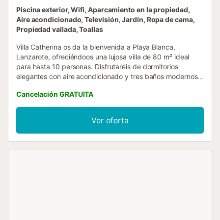
Piscina exterior, Wifi, Aparcamiento en la propiedad,
Aire acondicionado, Televisión, Jardín, Ropa de cama,
Propiedad vallada, Toallas
Villa Catherina os da la bienvenida a Playa Blanca,
Lanzarote, ofreciéndoos una lujosa villa de 80 m² ideal
para hasta 10 personas. Disfrutaréis de dormitorios
elegantes con aire acondicionado y tres baños modernos,
incluyendo una suite principal con cama king y ducha
Cancelación GRATUITA
privada, un dormitorio doble junto a la piscina con acceso
directo a la terraza, y habitaciones adicionales dobles e
individuales. La cocina está totalmente equipada con
Ver oferta
electrodomésticos integrados y cafetera. Entre las
comodidades destacan Wi-Fi de alta velocidad para
videollamadas, aire acondicionado en toda la casa,
televisores inteligentes con vídeo bajo demanda, lavadora
y acceso interior sin escalones. En el exterior os espera un
refugio privado con piscina climatizada de 8 metros con
jacuzzi integrado, amplias escaleras romanas y luces
subacuáticas ambientales. Podréis relajaros en 10
tumbonas de lujo distribuidas en varias zonas lounge o
comer bajo la gran terraza cubierta. También hay