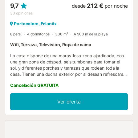
9,7
212 €
desde
por noche
30
opiniones
Portocolom, Felanitx
8 pers.
4 dormitorios
300 m²
A 500 m de la playa
Wifi, Terraza, Televisión, Ropa de cama
La casa dispone de una maravillosa zona ajardinada, con
una gran zona de césped, seis tumbonas para tomar el
sol, y diferentes porches y terrazas que rodean toda la
casa. Tienen una ducha exterior por si desean refrescarse
rápidamente tras un día de playa, y en el fantástico
Cancelación GRATUITA
porche con barbacoa pueden disfrutar de inolvidables
veladas al aire libre. Esta espaciosa casa distribuye sus
estancias en tres plantas diferentes, que incluyen hasta
Ver oferta
tres salas, cuatro dormitorios con armario, y dos baños. En
la planta baja encuentran una sala con grandes ventanales
de cristal y televisión satélite, ideal para ver una película o
tomar un pequeño descanso. Una segunda sala con una
estupenda zona de comedor, la cocina de gas de estilo
mallorquín y un baño con ducha. Tres de los cuatro