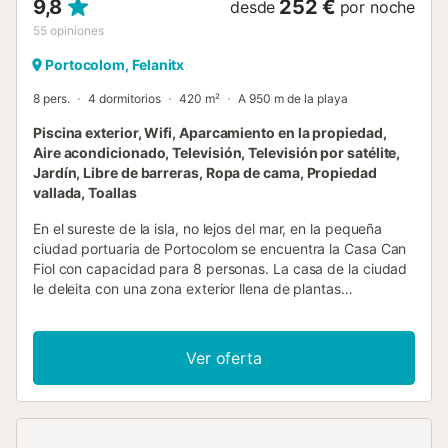
9,8
252 €
desde
por noche
55
opiniones
Portocolom, Felanitx
8 pers.
4 dormitorios
420 m²
A 950 m de la playa
Piscina exterior, Wifi, Aparcamiento en la propiedad,
Aire acondicionado, Televisión, Televisión por satélite,
Jardín, Libre de barreras, Ropa de cama, Propiedad
vallada, Toallas
En el sureste de la isla, no lejos del mar, en la pequeña
ciudad portuaria de Portocolom se encuentra la Casa Can
Fiol con capacidad para 8 personas. La casa de la ciudad
le deleita con una zona exterior llena de plantas
mediterráneas, que promete unas vacaciones relajantes.
Esta elegante casa de vacaciones cuenta con una sala de
estar, una cocina bien equipada, 4 dormitorios y 3 baños.
Ver oferta
Está equipada con Wi-Fi, aire acondicionado, televisión por
satélite, una cuna, una trona y aparatos de gimnasia para
garantizar unas vacaciones polifacéticas. En la pintoresca
zona exterior encontrará una terraza cubierta con