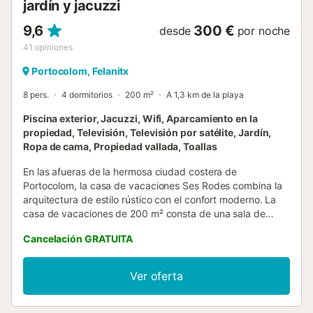
jardín y jacuzzi
9,6
300 €
desde
por noche
41
opiniones
Portocolom, Felanitx
8 pers.
4 dormitorios
200 m²
A 1,3 km de la playa
Piscina exterior, Jacuzzi, Wifi, Aparcamiento en la
propiedad, Televisión, Televisión por satélite, Jardín,
Ropa de cama, Propiedad vallada, Toallas
En las afueras de la hermosa ciudad costera de
Portocolom, la casa de vacaciones Ses Rodes combina la
arquitectura de estilo rústico con el confort moderno. La
casa de vacaciones de 200 m² consta de una sala de
estar con vigas de madera en el techo y una chimenea,
Cancelación GRATUITA
una cocina muy bien equipada, 4 dormitorios (2 de ellos
con 2 camas individuales cada uno), así como 3 cuartos
de baño (uno de ellos al aire libre), por lo que tiene
Ver oferta
capacidad para 8 personas. También dispone de Wi-Fi,
chimenea, bañera de hidromasaje y televisión por satélite.
Bajo petición, se puede proporcionar una cuna y una