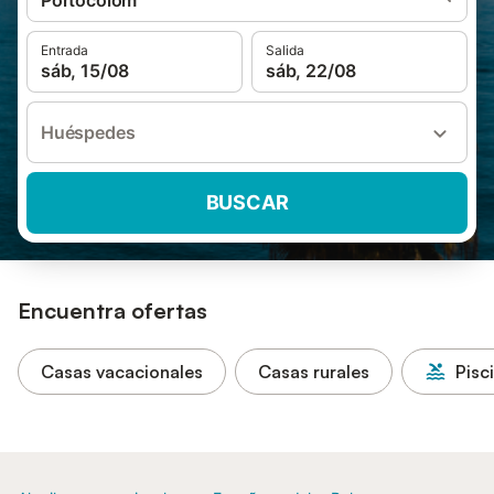
Portocolom
Entrada
Salida
sáb, 15/08
sáb, 22/08
Huéspedes
BUSCAR
Encuentra ofertas
Casas vacacionales
Casas rurales
Pisc