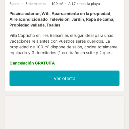
6 pers.
3 dormitorios
100 m²
A 1,7 km de la playa
Piscina exterior, Wifi, Aparcamiento en la propiedad,
Aire acondicionado, Televisión, Jardín, Ropa de cama,
Propiedad vallada, Toallas
Villa Capricho en Illes Balears es el lugar ideal para unas
vacaciones relajantes con vuestros seres queridos. La
propiedad de 100 m² dispone de salón, cocina totalmente
equipada y 3 dormitorios (1 con baño en suite y 2 que
comparten baño), con capacidad para 6 personas. Entre
Cancelación GRATUITA
las comodidades encontraréis Wi-Fi de alta velocidad
(apto para videollamadas) con espacio de trabajo, TV, aire
acondicionado y lavadora. Hay cuna y trona disponibles. El
Ver oferta
espacio exterior privado incluye piscina, jardín, terrazas
cubiertas y al aire libre, barbacoa y ducha exterior. No se
permiten eventos ni fiestas. La villa está cerca de la playa.
Hay una plaza de aparcamiento en la propiedad. No se
admiten mascotas, ni se permite fumar o realizar eventos.
Se facilitan pautas para separar correctamente los
residuos; encontraréis más información en el alojamiento. El
alojamiento utiliza iluminación de bajo consumo. El aire
acondicionado solo está disponible en los dormitorios y