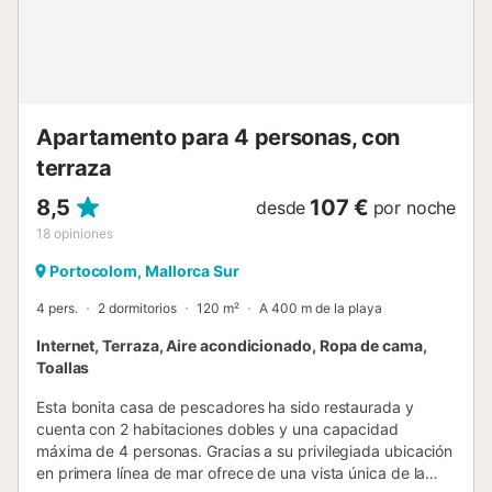
uno con una cama de matrimonio. Si viajan con bebés,
podemos prepararles 2 cunas y 2 tronas. La ubicación de
esta bonita casa es perfecta para los amantes no
solamente de playas y pequeñas calas de ensueño, sino
también de la naturaleza. Porto Colom es un pu...
Apartamento para 4 personas, con
terraza
8,5
107 €
desde
por noche
18
opiniones
Portocolom, Mallorca Sur
4 pers.
2 dormitorios
120 m²
A 400 m de la playa
Internet, Terraza, Aire acondicionado, Ropa de cama,
Toallas
Esta bonita casa de pescadores ha sido restaurada y
cuenta con 2 habitaciones dobles y una capacidad
máxima de 4 personas. Gracias a su privilegiada ubicación
en primera línea de mar ofrece de una vista única de la