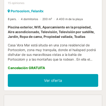
15
opiniones
Portocolom, Felanitx
8 pers.
4 dormitorios
200 m²
A 400 m de la playa
Piscina exterior, Wifi, Aparcamiento en la propiedad,
Aire acondicionado, Televisión, Televisión por satélite,
Jardín, Ropa de cama, Propiedad vallada, Toallas
Casa Vora Mar está situda en una zona residencial de
Portocolom, zona muy tranquila, donde el huésped podrá
disfrutar de sus maravillosas vistas a la bahía de
Portocolom y a las montañas que la rodean . En ella el
viajero pasará unas inolvidables vacaciones, que pueden
Cancelación GRATUITA
ser en familia, en pareja o con amigos; se puede disfrutar
relajándose viendo la salida y puesta del sol o realizando
las diferentes actividades acuáticas que ofrece la zona,
Ver oferta
además puede caminar o hacer footing rodeando toda la
bahía o disfrutar de sus preciosas playas o lugares
históricos. La vivienda está completamente amueblada y
consta de 4 dormitorios, cocina amplia totalmente
equipada, con despensa y coladuría, 2 salones amplios y