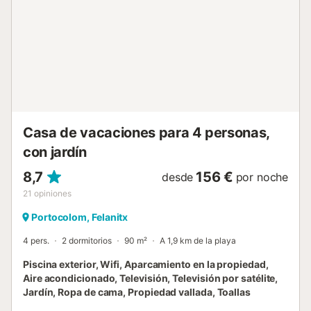
funciona sin coste de 21:00 a 9:00. Podéis solicitar hasta 2
packs de bebé (cuna y trona). El primer pack es gratuito y
el segundo está disponible por un suplemento....
Casa de vacaciones para 4 personas,
con jardín
8,7
156 €
desde
por noche
21
opiniones
Portocolom, Felanitx
4 pers.
2 dormitorios
90 m²
A 1,9 km de la playa
Piscina exterior, Wifi, Aparcamiento en la propiedad,
Aire acondicionado, Televisión, Televisión por satélite,
Jardín, Ropa de cama, Propiedad vallada, Toallas