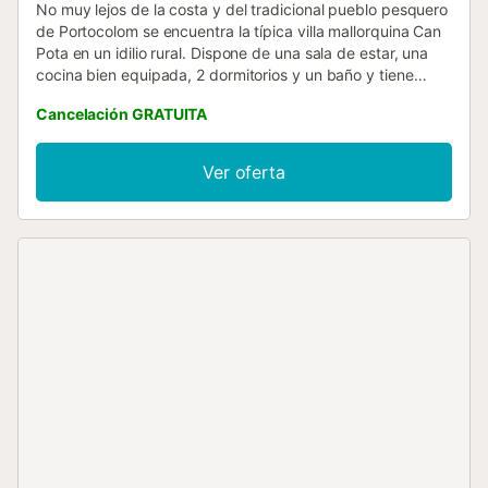
No muy lejos de la costa y del tradicional pueblo pesquero
de Portocolom se encuentra la típica villa mallorquina Can
Pota en un idilio rural. Dispone de una sala de estar, una
cocina bien equipada, 2 dormitorios y un baño y tiene
capacidad para 4 personas. Dispone de Wi-Fi,
Cancelación GRATUITA
ventiladores, chimenea, televisión por satélite, cuna y
trona. El cuidado jardín con piscina es el lugar perfecto
para unas vacaciones relajantes. En la terraza cubierta
Ver oferta
podrá disfrutar de una barbacoa mientras disfruta de las
fantásticas vistas, a veces en compañía de las gallinas.
Esta casa rural es perfecta para unas vacaciones en
familia lejos de las multitudes. Las tiendas, restaurantes,
bares y cafeterías de Portocolom están a 2,5 km y la playa
más cercana, Cala Marçal, a menos de 10 minutos en
coche. Hay aparcamiento disponible en la propiedad. Se
admiten mascotas (bajo petición)....