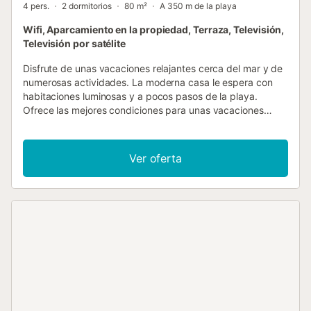
4 pers.
2 dormitorios
80 m²
A 350 m de la playa
Wifi, Aparcamiento en la propiedad, Terraza, Televisión,
Televisión por satélite
Disfrute de unas vacaciones relajantes cerca del mar y de
numerosas actividades. La moderna casa le espera con
habitaciones luminosas y a pocos pasos de la playa.
Ofrece las mejores condiciones para unas vacaciones
inolvidables con emocionantes actividades. Disfrute de
hermosas vistas desde la planta superior y redondee un
maravilloso día de vacaciones en el salón, donde podrá
Ver oferta
reunir a toda la familia en torno a la mesa de comedor y
cenar todos juntos. Pase maravillosas horas al aire libre en
la terraza, el lugar ideal para disfrutar del sol sin ser
molestado, hacer una barbacoa y relajarse con bebidas
frías. Pasee hasta la playa y disfrute del mar y del sol.
Portocolom está situado en una pintoresca bahía, observe
los coloridos barcos de pesca en el puerto y dé un paseo
hasta el faro de Punta de Ses Crestes. Desde aquí, explore
el sureste de la isla y visite las famosas cuevas....