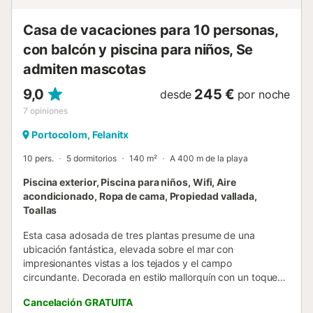
Casa de vacaciones para 10 personas,
con balcón y piscina para niños, Se
admiten mascotas
9,0
245 €
desde
por noche
7
opiniones
Portocolom, Felanitx
10 pers.
5 dormitorios
140 m²
A 400 m de la playa
Piscina exterior, Piscina para niños, Wifi, Aire
acondicionado, Ropa de cama, Propiedad vallada,
Toallas
Esta casa adosada de tres plantas presume de una
ubicación fantástica, elevada sobre el mar con
impresionantes vistas a los tejados y el campo
circundante. Decorada en estilo mallorquín con un toque
mediterráneo, la vivienda se divide en espacios
Cancelación GRATUITA
acogedores y funcionales: cocina independiente