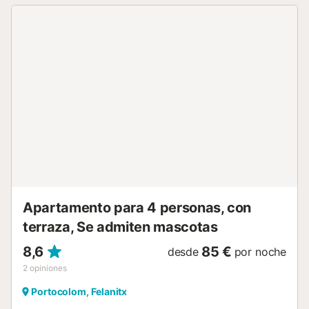
trona. En la amplia zona exterior con palmeras y plantas
mediterráneas encontrará un jardín, varias terrazas
cubiertas y descubiertas con cómodos asientos,
sombrillas, una barbacoa y duchas exteriores. Lo más
destacado es la piscina de 120 m², con tumbonas. Aquí
podrá refrescarse en los calurosos días de verano o leer un
buen libro. Hay tiendas y un restaurante a 500 m y la
playa más cercana, Cala Marçal, está a 2,5 km. hay
aparcamiento disponible en la propiedad. Se admiten
animales de compañía. Se puede proporcionar aire
acondicionado bajo petición y por un suplemento. Número
de licencia: ETV546, Nombre: Ses Rodes...
Apartamento para 4 personas, con
terraza, Se admiten mascotas
8,6
85 €
desde
por noche
2
opiniones
Portocolom, Felanitx