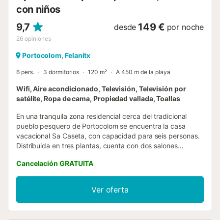
con niños
9,7
149 €
desde
por noche
26
opiniones
Portocolom, Felanitx
6 pers.
3 dormitorios
120 m²
A 450 m de la playa
Wifi, Aire acondicionado, Televisión, Televisión por
satélite, Ropa de cama, Propiedad vallada, Toallas
En una tranquila zona residencial cerca del tradicional
pueblo pesquero de Portocolom se encuentra la casa
vacacional Sa Caseta, con capacidad para seis personas.
Distribuida en tres plantas, cuenta con dos salones
climatizados y aptos para niños, una cocina bien
Cancelación GRATUITA
equipada, tres dormitorios climatizados y dos cuartos de
baño. Además, la casa dispone de Wi-Fi, trona y cuna. En
la terraza cubierta podrá disfrutar del buen tiempo gracias
Ver oferta
a los muebles de jardín, la parrilla y la ducha exterior. A la
vuelta de la esquina hay restaurantes y tiendas para las
compras diarias, y la cala de arena más cercana, Marçal,