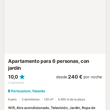
dormitorios también se ubican en esta planta; uno cuenta
con cama doble y otros dos con dos camas individuales, y
dos de ellas además disponen de acceso a una terraza
amueblada. Para el pequeño de la familia, les facilitaremos
una cuna y una trona. Subiendo las escaleras llegan a un
anexo de la casa, donde hay una sala con televisión para
quienes deseen apartarse del resto durante un pequeño
rato, un dormitorio con cama doble y un baño con bañera.
En la planta -1, únicamente hay una zona independiente
de lavandería con lavadora, plancha y tabla para planchar.
El comedor así como todos los dormitorios disponen ...
Apartamento para 6 personas, con
jardín
10,0
240 €
desde
por noche
3
opiniones
Portocolom, Felanitx
6 pers.
3 dormitorios
120 m²
A 650 m de la playa
Wifi, Aire acondicionado, Televisión, Jardín, Ropa de