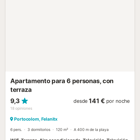
muy bien iluminados con impresionantes vistar al mar , 2
terrazas muy grandes en cada planta desde las que se
puede observar toda la bahía, gran zona de aparcamientoi
de hasta 3 coches y piscina con terraza de uso exclusivo
para los huéspedes. La casa tiene acceso directo al mar ,
donde puede disfrutar de un placentero baño en las aguas
de la bahía de Portocolom TE ESPERAMOS PARA
OFRECERTE UNA MARAVILLOSA ESTANCIA!!!!!!!!...
Apartamento para 6 personas, con
terraza
9,3
141 €
desde
por noche
18
opiniones
Portocolom, Felanitx
6 pers.
3 dormitorios
120 m²
A 400 m de la playa