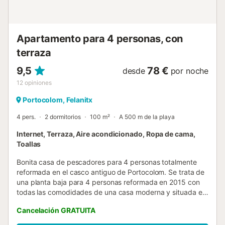
Apartamento para 4 personas, con
terraza
9,5
78 €
desde
por noche
12
opiniones
Portocolom, Felanitx
4 pers.
2 dormitorios
100 m²
A 500 m de la playa
Internet, Terraza, Aire acondicionado, Ropa de cama,
Toallas
Bonita casa de pescadores para 4 personas totalmente
reformada en el casco antiguo de Portocolom. Se trata de
una planta baja para 4 personas reformada en 2015 con
todas las comodidades de una casa moderna y situada en
el casco antiguo de Portocolom. La casa dispone de aire
Cancelación GRATUITA
acondicionado, TV vía satélite y conexión wifi a internet
gratuita. Al acceder a la casa desde la calle nos