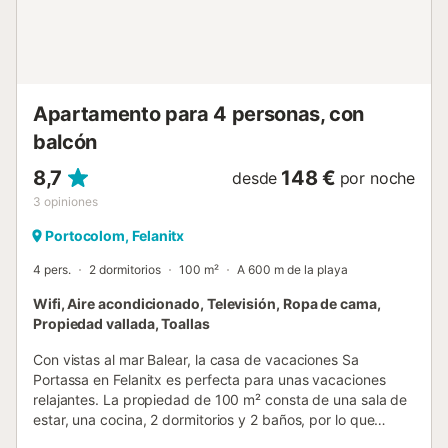
vistas al mar: Uno de los mayores atractivos de Villa Lucia
son sus espacios al aire libre. Disfruta del jardín privado,
balcón y terraza descubierta, todos con preciosas vistas al
mar Mediterráneo. La barbacoa privada te in...
Apartamento para 4 personas, con
balcón
8,7
148 €
desde
por noche
3
opiniones
Portocolom, Felanitx
4 pers.
2 dormitorios
100 m²
A 600 m de la playa
Wifi, Aire acondicionado, Televisión, Ropa de cama,
Propiedad vallada, Toallas
Con vistas al mar Balear, la casa de vacaciones Sa
Portassa en Felanitx es perfecta para unas vacaciones
relajantes. La propiedad de 100 m² consta de una sala de
estar, una cocina, 2 dormitorios y 2 baños, por lo que
puede alojar a 4 personas. Los servicios adicionales