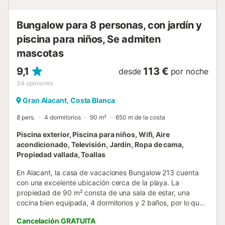
Bungalow para 8 personas, con jardín y
piscina para niños, Se admiten
mascotas
9,1
113 €
desde
por noche
34
opiniones
Gran Alacant, Costa Blanca
8 pers.
4 dormitorios
90 m²
650 m de la costa
Piscina exterior, Piscina para niños, Wifi, Aire
acondicionado, Televisión, Jardín, Ropa de cama,
Propiedad vallada, Toallas
En Alacant, la casa de vacaciones Bungalow 213 cuenta
con una excelente ubicación cerca de la playa. La
propiedad de 90 m² consta de una sala de estar, una
cocina bien equipada, 4 dormitorios y 2 baños, por lo que
puede alojar a 8 personas. Los servicios adicionales
Cancelación GRATUITA
incluyen Wi-Fi de alta velocidad (apto para videollamadas)