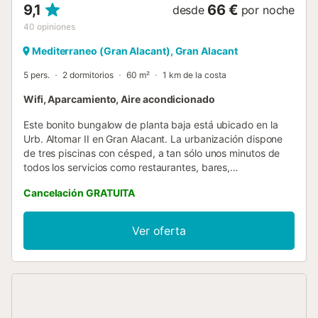
9,1
66 €
desde
por noche
40
opiniones
Mediterraneo (Gran Alacant), Gran Alacant
5 pers.
2 dormitorios
60 m²
1 km de la costa
Wifi, Aparcamiento, Aire acondicionado
Este bonito bungalow de planta baja está ubicado en la
Urb. Altomar II en Gran Alacant. La urbanización dispone
de tres piscinas con césped, a tan sólo unos minutos de
todos los servicios como restaurantes, bares,
supermercados, farmacia y zonas ajardinadas. Como
Cancelación GRATUITA
también de parada de autobús hacia el centro comercial
Gran Alacant y la magnífica playa Carabassi. Vivienda
totalmente equipada de dos dormitorios, con capacidad
Ver oferta
máxima para 4 huéspedes. Parking gratuito en
urbanización. Se recomienda vehículo propio. Vivienda con
Licencia Turística nº VT-474268-A....