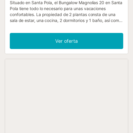
Situado en Santa Pola, el Bungalow Magnolias 20 en Santa
Pola tiene todo lo necesario para unas vacaciones
confortables. La propiedad de 2 plantas consta de una
sala de estar, una cocina, 2 dormitorios y 1 baño, así como
un aseo adicional, por lo que puede alojar a 4 personas.
Los servicios adicionales incluyen Wi-Fi de alta velocidad
(apto para videollamadas), televisión, aire acondicionado,
Ver oferta
ventilador y lavadora. Una cuna y una trona también están
disponibles. Este alquiler de vacaciones cuenta con una
terraza descubierta privada, perfecta para relajarse y
disfrutar de la noche. La propiedad está ubicada en la
playa y hay una pista de tenis a 15 minutos a pie. Hay
aparcamiento gratuito en la calle. Se permite un máximo
de 2 mascotas. No se permite fumar ni celebrar eventos.
Este establecimiento cuenta con un cómodo sistema de
auto check-in. La edad mínima del titular de la reserva es
de 20 años. Se aplica un depósito de seguridad. Las horas
de silencio deben respetarse entre las 22:00 y las 08:00.
Los anfitriones hablan español y ruso....