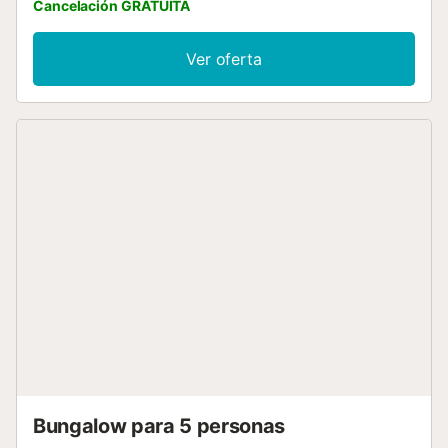
Cancelación GRATUITA
preocupes por nada, nosotros nos encargamos de todo.
¡Te esperamos!...
Ver oferta
Bungalow para 5 personas