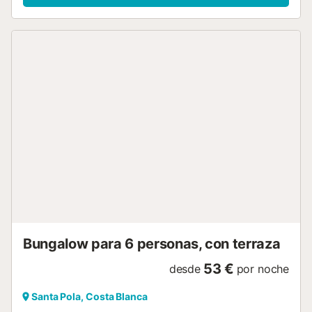
un espacio exterior privado con jardín, terraza, barbacoa y
ducha exterior. La propiedad está ubicada en la playa y
hay una pista de tenis a 15 minutos a pie. Hay
aparcamiento gratuito en la calle. Se permite un máximo
de 2 mascotas. No se permite fumar ni celebrar eventos.
La propiedad cuenta con una zona de aparcamiento para
motos y bicicletas. Este establecimiento ofrece un cómodo
sistema de auto check-in. Uno de los huéspedes debe
tener al menos 20 años. Se aplica un depósito de
seguridad. Se ruega respetar el horario de silencio entre
las 22.00 y las 8.00 horas. El anfitrión habla español y
ruso....
Bungalow para 6 personas, con terraza
53 €
desde
por noche
Santa Pola, Costa Blanca