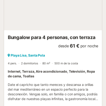
Alicante. Además está también muy cerca de un centro de
restaurantes. Tienes pequeñas tiendas cercas y puedes
coger un tren turístico y autobús urbano, que te lleva a un
centro comercial donde están los supermercados. En la
playa han abierto un chiringuito donde organizan todo tipo
de deportes acuáticos. A unos pasos sobre la playa se
encuentra un sitio moderno y agradable para bailar u
tomar unas copas. En frente es...
Bungalow para 4 personas, con terraza
61 €
desde
por noche
Playa Lisa, Santa Pola
4 pers.
2 dormitorios
80 m²
500 m de la costa
Internet, Terraza, Aire acondicionado, Televisión, Ropa
de cama, Toallas
Date el capricho que tanto mereces y descansa a orillas
del mar mediterráneo en un espacio perfecto para la
desconexión. Vengas solo, en familia o con amigos, podrás
disfrutar de nuestras playas infinitas, la gastronomía local o
una gran cantidad de lugares que explorar. No te