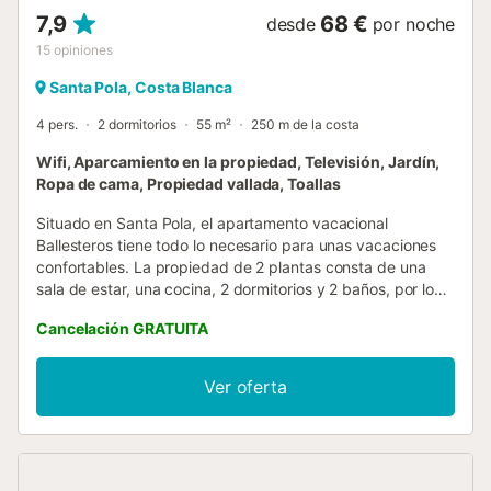
7,9
68 €
desde
por noche
15
opiniones
Santa Pola, Costa Blanca
4 pers.
2 dormitorios
55 m²
250 m de la costa
Wifi, Aparcamiento en la propiedad, Televisión, Jardín,
Ropa de cama, Propiedad vallada, Toallas
Situado en Santa Pola, el apartamento vacacional
Ballesteros tiene todo lo necesario para unas vacaciones
confortables. La propiedad de 2 plantas consta de una
sala de estar, una cocina, 2 dormitorios y 2 baños, por lo
que puede alojar a 4 personas. Los servicios adicionales
Cancelación GRATUITA
incluyen Wi-Fi, televisión, ventilador y lavadora. Hay una
plaza de aparcamiento disponible en la propiedad y hay
aparcamiento gratuito disponible en la calle. No se
Ver oferta
permiten mascotas ni fumar en la propiedad. Este
establecimiento ofrece un cómodo sistema de auto check-
in....