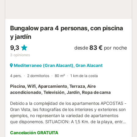
Bungalow para 4 personas, con piscina
y jardín
9,3
83 €
desde
por noche
3
opiniones
Mediterraneo (Gran Alacant), Gran Alacant
4 pers.
2 dormitorios
80 m²
1 km de la costa
Piscina, Wifi, Aparcamiento, Terraza, Aire
acondicionado, Televisión, Jardín, Ropa de cama
Debido a la complejidad de los apartamentos APCOSTAS -
Gran Vista, las fotografías de los interiores y exteriores son
ejemplos, no representan la variedad de apartamentos
que disponemos. SITUACION: A 1,5 Km. de la playa, entre
Alicante (15 Km.) y del centro urbano de Santa Pola (8
Cancelación GRATUITA
Km.). El Centro urbano más cercano. Arenales del Sol (2