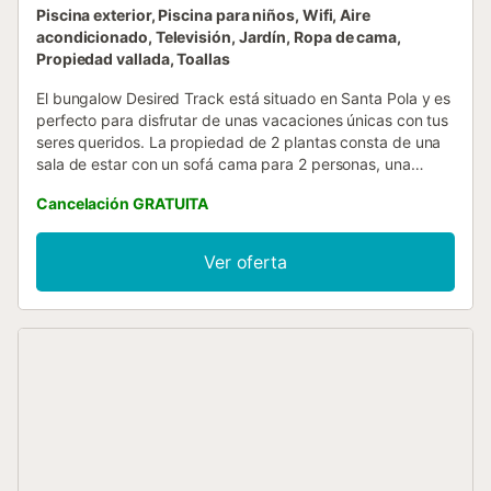
Piscina exterior, Piscina para niños, Wifi, Aire
acondicionado, Televisión, Jardín, Ropa de cama,
Propiedad vallada, Toallas
El bungalow Desired Track está situado en Santa Pola y es
perfecto para disfrutar de unas vacaciones únicas con tus
seres queridos. La propiedad de 2 plantas consta de una
sala de estar con un sofá cama para 2 personas, una
cocina bien equipada, 2 dormitorios y 2 baños, por lo que
Cancelación GRATUITA
puede alojar a 5 personas. Los servicios adicionales
incluyen Wi-Fi de alta velocidad (apto para hacer
videollamadas), aire acondicionado, una lavadora, así
Ver oferta
como una smart TV con servicios de streaming. La casa de
vacaciones dispone de zona exterior privada con patio,
terraza descubierta, 2 balcones y barbacoa. También hay
una zona exterior compartida con piscina vallada, piscina
infantil y ducha exterior. Hay aparcamiento gratuito
disponible en la calle. Se admiten familias con niños. No se
admiten grupos de jóvenes. Esta propiedad tiene normas
de reciclaje, se proporciona más información en el lugar. -
Toallas para la playa/piscina Pagos 5,00 € por persona...