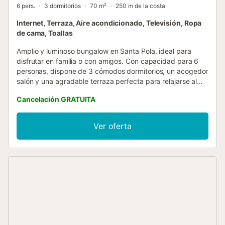
6 pers.
3 dormitorios
70 m²
250 m de la costa
Internet, Terraza, Aire acondicionado, Televisión, Ropa
de cama, Toallas
Amplio y luminoso bungalow en Santa Pola, ideal para
disfrutar en familia o con amigos. Con capacidad para 6
personas, dispone de 3 cómodos dormitorios, un acogedor
salón y una agradable terraza perfecta para relajarse al
aire libre. Ubicado a pocos minutos de la playa, combina
Cancelación GRATUITA
comodidad, tranquilidad y una excelente ubicación,
ofreciendo todo lo necesario para una estancia inolvidable
junto al mar....
Ver oferta