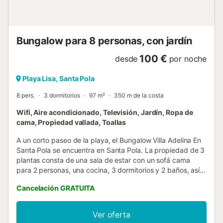
agradecemos por considerarnos vuestro hogar lejos de
casa. Consultad la lista de equipamientos y revisad las
fotos para descubrir más sobre esta casa de
vacaciones....
Bungalow para 8 personas, con jardín
100 €
desde
por noche
Playa Lisa, Santa Pola
8 pers.
3 dormitorios
97 m²
350 m de la costa
Wifi, Aire acondicionado, Televisión, Jardín, Ropa de
cama, Propiedad vallada, Toallas
A un corto paseo de la playa, el Bungalow Villa Adelina En
Santa Pola se encuentra en Santa Pola. La propiedad de 3
plantas consta de una sala de estar con un sofá cama
para 2 personas, una cocina, 3 dormitorios y 2 baños, así
como un aseo adicional, por lo que puede alojar a 8
Cancelación GRATUITA
personas. Los servicios adicionales incluyen Wi-Fi de alta
velocidad (apto para videollamadas), televisión, aire
acondicionado, ventilador y lavadora. También hay
Ver oferta
disponible una cuna y una trona. El alojamiento dispone de