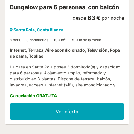
(reserva na...
Bungalow para 6 personas, con balcón
63 €
desde
por noche
Santa Pola, Costa Blanca
6 pers.
3 dormitorios
100 m²
300 m de la costa
Internet, Terraza, Aire acondicionado, Televisión, Ropa
de cama, Toallas
La casa en Santa Pola posee 3 dormitorio(s) y capacidad
para 6 personas. Alojamiento amplio, reformado y
distribuido en 3 plantas. Dispone de terraza, balcón,
lavadora, acceso a internet (wifi), aire acondicionado y
televisión. La vivienda cuenta con salón principal con zona
Cancelación GRATUITA
de comedor, 3 baños y cocina completa. La cocina está
equipada con nevera, microondas, horno, congelador,
lavavajillas, vajilla/cubertería, utensilios de cocina,
Ver oferta
cafetera, tostadora y hervidor de agua. Ubicada en
Avenida Albacete 135, a pocos minutos andando de la
playa y cerca de servicios, restaurantes y zonas de ocio....