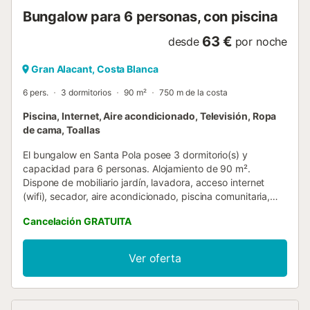
Bungalow para 6 personas, con piscina
63 €
desde
por noche
Gran Alacant, Costa Blanca
6 pers.
3 dormitorios
90 m²
750 m de la costa
Piscina, Internet, Aire acondicionado, Televisión, Ropa
de cama, Toallas
El bungalow en Santa Pola posee 3 dormitorio(s) y
capacidad para 6 personas. Alojamiento de 90 m².
Dispone de mobiliario jardín, lavadora, acceso internet
(wifi), secador, aire acondicionado, piscina comunitaria,
parking aire libre en mismo edificio, 1 Televisor.La cocina
Cancelación GRATUITA
americana, está equipada con nevera, microondas, horno,
congelador, vajilla/cubertería, utensilios/cocina, cafetera y
hervidor de agua....
Ver oferta