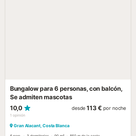
Bungalow para 6 personas, con balcón,
Se admiten mascotas
10,0
113 €
desde
por noche
1
opinión
Gran Alacant, Costa Blanca
6 pers.
3 dormitorios
90 m²
850 m de la costa