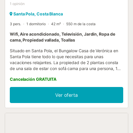
1
opinión
Santa Pola, Costa Blanca
3 pers.
1 dormitorio
42 m²
550 m de la costa
Wifi, Aire acondicionado, Televisión, Jardín, Ropa de
cama, Propiedad vallada, Toallas
Situado en Santa Pola, el Bungalow Casa de Verónica en
Santa Pola tiene todo lo que necesitas para unas
vacaciones relajantes. La propiedad de 2 plantas consta
de una sala de estar con sofá cama para una persona, 1
dormitorio y 1 baño, por lo que puede alojar a 3 personas.
Cancelación GRATUITA
Los servicios adicionales incluyen Wi-Fi, televisión, aire
acondicionado y lavadora. También hay una cuna
disponible. Este alquiler de vacaciones cuenta con un
Ver oferta
espacio privado al aire libre con jardín, terraza y balcón
para su disfrute. El bungalow está convenientemente
situado cerca de varios supermercados, con Lidl sólo 600
m de distancia, Hiperber 700 m, y tanto Aldi y Carrefour
900 m de la propiedad. Hay aparcamiento gratuito en la
calle. Las familias con niños son bienvenidas. Se permite