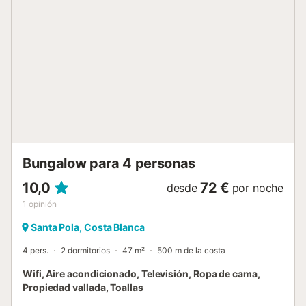
un máximo de 2 mascotas. No está permitido fumar ni
celebrar eventos. Se ruega a los huéspedes que respeten
las horas de silencio durante su estancia (nada de ruido de
22h00 a 8h00). La comunicación está disponible en
español o ruso. Este establecimiento ofrece un cómodo
sistema de auto check-in. Se aplica un depósito de
seguridad....
Bungalow para 4 personas
10,0
72 €
desde
por noche
1
opinión
Santa Pola, Costa Blanca
4 pers.
2 dormitorios
47 m²
500 m de la costa
Wifi, Aire acondicionado, Televisión, Ropa de cama,
Propiedad vallada, Toallas