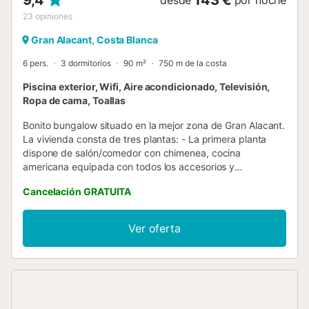
9,4
143 €
desde
por noche
23
opiniones
Gran Alacant, Costa Blanca
6 pers.
3 dormitorios
90 m²
750 m de la costa
Piscina exterior, Wifi, Aire acondicionado, Televisión,
Ropa de cama, Toallas
Bonito bungalow situado en la mejor zona de Gran Alacant.
La vivienda consta de tres plantas: - La primera planta
dispone de salón/comedor con chimenea, cocina
americana equipada con todos los accesorios y
electrodomésticos: lavadora, frigorífico, microondas,
Cancelación GRATUITA
tostadora, cafetera, etc y un aseo y una estupenda
terraza para disfrutar del buen tiempo de esta zona. - La
primera planta dispone de tres dormitorios, uno con cama
Ver oferta
de matrimonio, los otros dos con dos camas individuales y
un baño completo. con dos camas individuales y un baño
completo. - La última planta es una terraza solarium. La
casa dispone de todas las comodidades para que su
estancia sea inmejorable: televisión en el salón, chimenea...
Se proporciona ropa de cama (sábanas limpias), toallas y