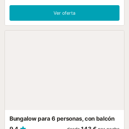
con un espacio de trabajo dedicado para la oficina en
casa, un televisor, aire acondicionado, un ventilador, así
Ver oferta
como una lavadora. Esta propiedad ofrece una zona
exterior privada con terraza descubierta. Además, hay un
espacio exterior compartido con piscina (abierta de mayo
a septiembre) y jardín para el disfrute de los huéspedes.
La propiedad está ubicada en la playa y hay una pista de
tenis a 15 minutos a pie. Hay aparcamiento gratuito en la
calle. Se admite un animal de compañía. No se permite
fumar ni celebrar eventos....
Bungalow para 6 personas, con balcón