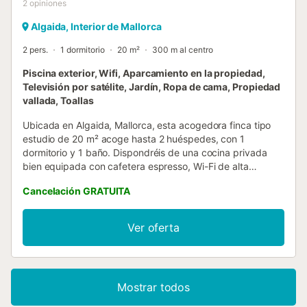
2
opiniones
Algaida, Interior de Mallorca
2 pers.
1 dormitorio
20 m²
300 m al centro
Piscina exterior, Wifi, Aparcamiento en la propiedad,
Televisión por satélite, Jardín, Ropa de cama, Propiedad
vallada, Toallas
Ubicada en Algaida, Mallorca, esta acogedora finca tipo
estudio de 20 m² acoge hasta 2 huéspedes, con 1
dormitorio y 1 baño. Dispondréis de una cocina privada
bien equipada con cafetera espresso, Wi-Fi de alta
velocidad apto para videollamadas, lavadora, ventilador,
Cancelación GRATUITA
calefacción en cada estancia y espacio de trabajo.
También contaréis con trona, cuna, self check-in y vistas a
la montaña. En el exterior podréis disfrutar de jardín
Ver oferta
privado, terraza cubierta, terraza descubierta y balcón
rodeados de vegetación mediterránea y árboles frutales.
La piscina exterior compartida se encuentra en el jardín
principal, rodeada de lavanda, olivos y frutales, con
Mostrar todos
hermosas vistas a la montaña. Podréis refrescaros en la
ducha exterior y relajaros en las tumbonas de la piscina.