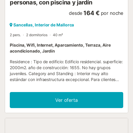
personas, con piscina y jardín
164 €
desde
por noche
Sancellas, Interior de Mallorca
2 pers.
2 dormitorios
40 m²
Piscina, Wifi, Internet, Aparcamiento, Terraza, Aire
acondicionado, Jardín
Residence : Tipo de edificio: Edificio residencial. superficie:
2000m2. año de construcción: 1655. No hay grupos
juveniles. Category and Standing : Interior muy alto
estándar con infraestructura excepcional. Para clientes
muy exigentes que buscan calidad en un entorno de lujo.
Vivienda : Sucumbe al encanto de nuestro encantador
apartamento, que es perfecto para parejas o viajeros
Ver oferta
solitarios. En un edificio histórico, ofrece no sólo noches de
descanso en un salón/dormitorio con una cómoda cama
king size y un sofá, sino también un agradable ambiente
de vida combinado con confort moderno. Este alojamiento
garantiza una estancia inolvidable en una ubicación única
en el centro de la isla. En su interior encontrará una cocina