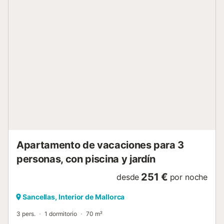
totalmente equipada con una placa de gas de cuatro hilos,
microondas, cafetera, guardar y nevera, ideal para
preparar deliciosas comidas. El baño ofrece bañera y
ducha separada, WC y bidet para que su estancia sea lo
más cómoda posible. Las comodidades incluyen TV vía
satélite, una unidad de aire acondicionado y un ventilador
para garantizar el clima perfecto para sentirse bien en
cualquier momento del año. También hay lavadora y
secadora para uso comunitario en el edificio. Disfrute de
las hermosas zonas al aire libre, que comparte con sólo
cuatro otros pisos. Una acogedora zona de jardín y piscina
le invita a relajarse, completa con cómodas zonas de estar
para...
Apartamento de vacaciones para 3
personas, con piscina y jardín
251 €
desde
por noche
Sancellas, Interior de Mallorca
3 pers.
1 dormitorio
70 m²