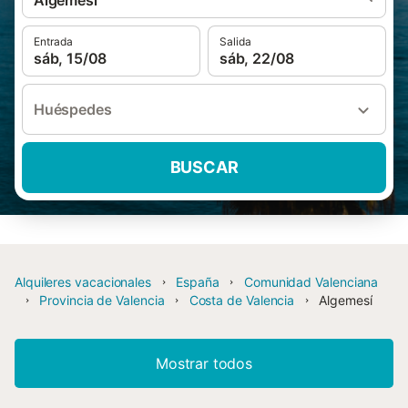
Algemesí
Entrada
Salida
sáb, 15/08
sáb, 22/08
Huéspedes
BUSCAR
Alquileres vacacionales
España
Comunidad Valenciana
Provincia de Valencia
Costa de Valencia
Algemesí
Mostrar todos