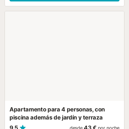
superior de 65 m2 de uso privado. Incluye plaza de
aparcamiento, tiene ventiladores de techo en los
dormitorios y salón-comedor, y ofrece servicio WIFI.
Capacidad 6 personas. NO SE ADMITEN MASCOTAS.
Nuestros apartamentos se entregan limpios e incluyen
ropa de cama y toallas (1 baño-ducha/persona, 2
aseo/baño). Incluye cambio ropa de cama quincenal. Les
recomendamos traigan un pequeño kit con
productos/varios de limpieza/lavandería. No es un
standard la olla a presión, la batidora, tostador ni secador
de pelo. ¡Si alguna de estas les es imprescindible no
olviden traerla! La recogida de llaves se efectuará en
nuestras oficinas, en C/ TOSSAL DE L'ULLASTRE Nº7
PLAYA DE XERACO, a partir de las 13:00 horas. Existe la
posibilidad de recogida de llaves fuera de horario de
oficina, solicitando la anticipadamente y habiendo
depositado la fianza con anterioridad. La salida y desalojo
de los a...
Apartamento para 4 personas, con
piscina además de jardín y terraza
9,5
43 €
desde
por noche