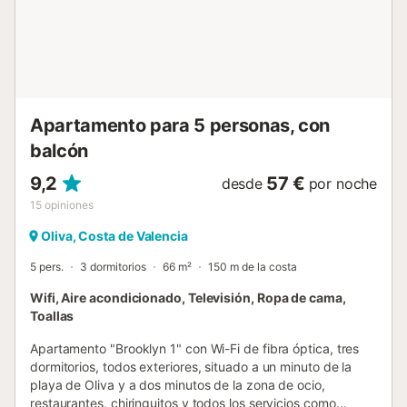
incluyen ropa de cama y toallas (1 baño-ducha/persona, 2
aseo/baño). Incluye cambio ropa de cama quincenal. Les
recomendamos traigan un pequeño kit con
productos/varios de limpieza/lavandería. No es un
standard la olla a presión, la batidora, tostador ni secador
de pelo. ¡Si alguna de estas les es imprescindible no
olviden traerla! La recogida de llaves se efectu...
Apartamento para 5 personas, con
balcón
9,2
57 €
desde
por noche
15
opiniones
Oliva, Costa de Valencia
5 pers.
3 dormitorios
66 m²
150 m de la costa
Wifi, Aire acondicionado, Televisión, Ropa de cama,
Toallas
Apartamento "Brooklyn 1" con Wi-Fi de fibra óptica, tres
dormitorios, todos exteriores, situado a un minuto de la
playa de Oliva y a dos minutos de la zona de ocio,
restaurantes, chiringuitos y todos los servicios como