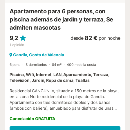
Apartamento para 6 personas, con
piscina además de jardín y terraza, Se
admiten mascotas
9,2
82 €
desde
por noche
1
opinión
Gandía, Costa de Valencia
6 pers.
3 dormitorios
84 m²
400 m de la costa
Piscina, Wifi, Internet, LAN, Aparcamiento, Terraza,
Televisión, Jardín, Ropa de cama, Toallas
Residencial CANCUN IV, situado a 150 metros de la playa,
en la zona Norte residencial de la playa de Gandia.
Apartamento con tres dormitorios dobles y dos baños
(ambos con bañera), amueblado para disfrutar de unas
cómodas y confortables vacaciones. Apartamento de
Cancelación GRATUITA
orientación Este-SurEste, todo exterior a excepción de los
baños. Cocina con salida a galería-lavadero, amplio salón-