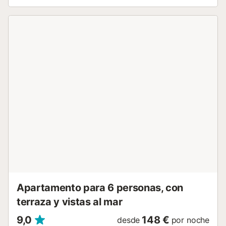
televisión o leyendo un buen libro. El comedor amueblado
se encuentra en la misma zona del salón y en él dispone
de 1 mesa, la cual puede desplegarse, para que puedan
disfrutar todos juntos de comidas y cenas. La cocina
individual cuenta con todo lo necesario para poder
elaborar sus mejores recetas, incluyendo cocina de gas.
En este apartamento dispone de 1 lavadora, 1 plancha y 1
tabla de planchar. Hay 4 dormitorios en la propiedad: 3 de
ellos con 2 camas individuales y 1 con 1 cama doble. Hay
un total de 5 ventiladores y 2 radiadores en la casa.
Dispone de un total de 2 baños completos, 1 con bañera y
el otro con ducha. En esta propiedad tiene acceso a 1
cuna en caso de necesitarla. La amplia playa de arena
blanca y fina de Gandía abarca 3,5km de largo. A lo largo
de ella, encontrará puntos con mini-parques infantiles para
los más pequeños de la casa. Cuenta con un amplio
paseo...
Apartamento para 6 personas, con
terraza y vistas al mar
9,0
148 €
desde
por noche