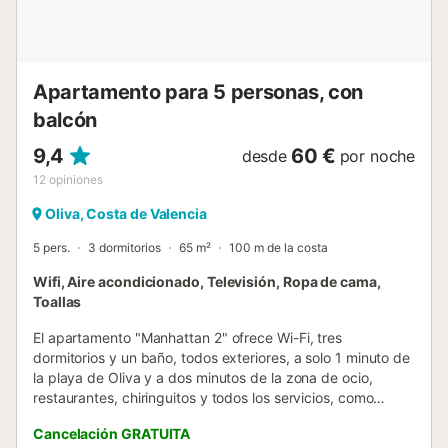
supermercados. Puedes visitar además el centro histórico
de Oliva, el Parque Natural del Marjal o el manantial Font
Salada. Si eres un amante del golf, el campo más cercano
se e...
Apartamento para 5 personas, con
balcón
9,4
60 €
desde
por noche
12
opiniones
Oliva, Costa de Valencia
5 pers.
3 dormitorios
65 m²
100 m de la costa
Wifi, Aire acondicionado, Televisión, Ropa de cama,
Toallas
El apartamento "Manhattan 2" ofrece Wi-Fi, tres
dormitorios y un baño, todos exteriores, a solo 1 minuto de
la playa de Oliva y a dos minutos de la zona de ocio,
restaurantes, chiringuitos y todos los servicios, como
supermercado, farmacia, iglesia y parada de autobús. Se
Cancelación GRATUITA
encuentra en una calle tranquila. Dispone de dos