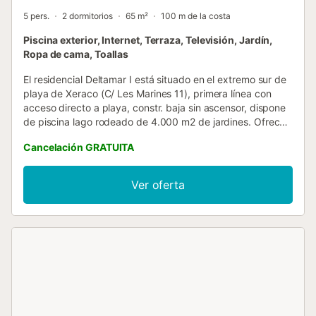
5 pers.
2 dormitorios
65 m²
100 m de la costa
Piscina exterior, Internet, Terraza, Televisión, Jardín,
Ropa de cama, Toallas
El residencial Deltamar I está situado en el extremo sur de
playa de Xeraco (C/ Les Marines 11), primera línea con
acceso directo a playa, constr. baja sin ascensor, dispone
de piscina lago rodeado de 4.000 m2 de jardines. Ofrece
plazas de aparcamiento subterráneo opcionales.
Cancelación GRATUITA
Apartamento disponible en primera planta con terraza de
orientación Norte, con vistas laterales al mar. Tiene una
cocina con barra Americana equipada con todo lo
Ver oferta
necesario para cocinar y poner mesa, una galería-
lavadero, un salón comedor, dos baños y dos dormitorios
dobles. . Equipado con lavavajillas. Servicio WIFI incluido.
Capacidad 4/5 personas. NO SE ADMITE GRUPO DE
GENTE JOVEN (edades inferiores a treinta años). ADMITE
MASCOTAS bajo petición con un máximo de 10 kilos
(7€/noche) Nuestros apartamentos se entregan limpios e
incluyen ropa de cama y toallas (1 baño-ducha/persona, 2
aseo/baño). Incluye cambio ropa de cama quincenal. Les