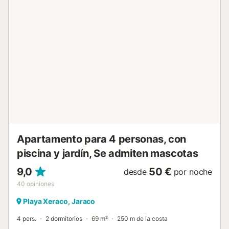
(edades inferiores a treinta años). ADMITE MASCOTAS con
peso máximo 12 kilos (7€/noche) Nuestros apartamentos
se entregan limpios e incluyen ropa de cama y toallas (1
baño-ducha/persona, 2 aseo/baño). Incluye cambio ropa
de cama quincenal. Les recomendamos traigan un
pequeño kit con productos/varios de limpieza/lavandería.
No es un standard la olla a presión, la batidora, tostador ni
secador de pelo. ¡Si alguna de estas les es imprescindible
no olviden traerla! La recogida de llaves se efectuará en
nuestras oficinas, en C/ TOSSAL DE L'ULLASTRE Nº7
PLAYA DE XERACO, a partir de las 13:00 horas. Existe la
posibilidad de recogi...
Apartamento para 4 personas, con
piscina y jardín, Se admiten mascotas
9,0
50 €
desde
por noche
40
opiniones
Playa Xeraco, Jaraco
4 pers.
2 dormitorios
69 m²
250 m de la costa