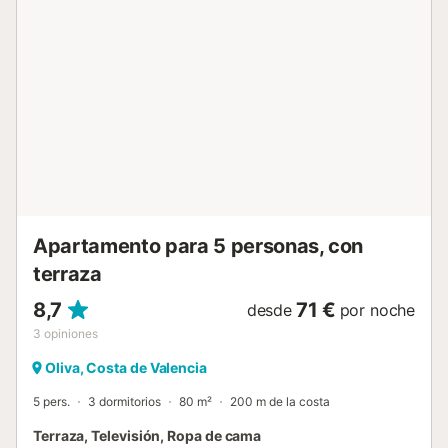
máximo 10 kilos (7€/noche). NO SE ADMITE GRUPO DE
GENTE JOVEN (edades inferiores a treinta años). Nuestros
apartamentos se entregan limpios e incluyen ropa de
cama (cama quincenal) y toallas (1 baño-ducha/persona, 2
aseo/baño). Les recomendamos traigan un pequeño kit
con productos/varios de limpieza/lavandería. No es un
standard la olla a presión ni el secador de pelo. ¡Si alguna
de estas les es imprescindible no olviden traerla! La
recogida de llaves se efectuará en nuestras oficinas, en C/
TOSSAL DE L'ULLASTRE Nº7 PLAYA DE XERACO, a partir
de las 13:00 horas. Existe la posibilidad de recogida de
llaves fuera de horario de oficina, soli...
Apartamento para 5 personas, con
terraza
8,7
71 €
desde
por noche
3
opiniones
Oliva, Costa de Valencia
5 pers.
3 dormitorios
80 m²
200 m de la costa
Terraza, Televisión, Ropa de cama