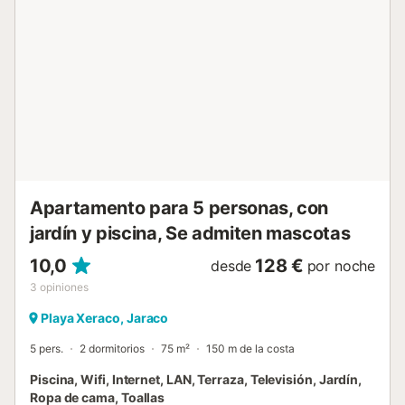
¡¡Todo respira naturaleza!! Estacionamiento in situ Tenga
cuidado al chocar contra el auto. No hay recepción en la
cima de la montaña. ¡Así que configura googlemaps por
adelantado! De lo contrario, no podrás conectarte. Cuando
llegue a la cima desde Villalonga, tome la primera calle a la
izquierda y siga las señales rojas. Conduzca
aproximadamente 1 km. Estoy en el número 6 rojo. ¡¡Todo
respira naturaleza!! Si causa daños a la propiedad durante
su est...
Apartamento para 5 personas, con
jardín y piscina, Se admiten mascotas
10,0
128 €
desde
por noche
3
opiniones
Playa Xeraco, Jaraco
5 pers.
2 dormitorios
75 m²
150 m de la costa
Piscina, Wifi, Internet, LAN, Terraza, Televisión, Jardín,
Ropa de cama, Toallas