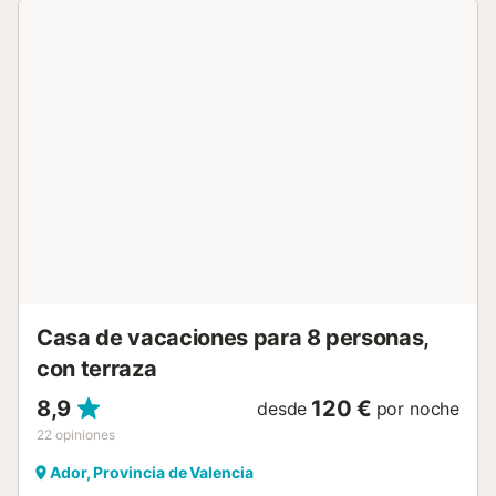
principal (con toldo) de orientación Este frontal al mar,
desde esta hay unas fabulosas vistas panorámicas al
Mediterráneo y desde la cual se accede a la terraza
superior. Incluye plaza de aparcamiento y servicio WIFI.
Capacidad 4/5 personas. NO SE ADMITE GRUPO DE
GENTE JOVEN (edades inferiores a treinta años). NO
ADMITE MASCOTAS. Nuestros apartamentos se entregan
limpios e incluyen ropa de cama y toallas (1 baño-
ducha/persona, 2 aseo/baño). Incluye cambio ropa de
cama quincenal. Les recomendamos traigan un pequeño
kit con productos/varios de limpieza/lavandería. No es un
standard la olla a presión, la batidora, tostador ni secador
de pelo. ¡Si alguna de estas les es imprescindible no
olviden traerla! La recogida de llaves se efectuará en
nuestras oficinas, en C/ TOSSAL DE L'ULLAS...
Casa de vacaciones para 8 personas,
con terraza
8,9
120 €
desde
por noche
22
opiniones
Ador, Provincia de Valencia