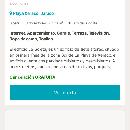
2
opiniones
Playa Xeraco, Jaraco
6 pers.
3 dormitorios
120 m²
100 m de la costa
Internet, Aparcamiento, Garaje, Terraza, Televisión,
Ropa de cama, Toallas
El edificio La Goleta, es un edificio de siete alturas, situado
en primera línea de la zona Sur de La Playa de Xeraco, el
edificio cuenta con parkings cubiertos y descubiertos. A
pocos metros, cuenta con zonas deportivas, parques,
supermercados, restaurantes, bares, farmacia, centro
Cancelación GRATUITA
médico, oficina de Turismo, atención médica y centro
cultural. Apartamento situado en tercera planta con tres
dormitorios, un gran baño y aseo, salón comedor con gran
Ver oferta
terraza esquinera con orientación Este y Norte, desde la
cual se puede acceder desde la cocina, independiente,
reformada, con vitro y lavavajillas, espectaculares vistas al
mar, playa y montaña. Tienen televisor, lavadora,
microondas, e incluye plaza de garaje. Capacidad 6
personas. NO SE ADMITE GRUPO DE GENTE JOVEN