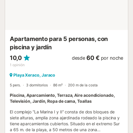
posibilidad de recogida de llaves fuera de horario de
oficina, solicitando la anticipadamente y habiendo
depositado la fianza con anterioridad. La salida y desalojo
de los alojamientos se efectuará a...
Apartamento para 5 personas, con
piscina y jardín
10,0
60 €
desde
por noche
1
opinión
Playa Xeraco, Jaraco
5 pers.
3 dormitorios
86 m²
200 m de la costa
Piscina, Aparcamiento, Terraza, Aire acondicionado,
Televisión, Jardín, Ropa de cama, Toallas
El complejo “La Marina I y II” consta de dos bloques de
siete alturas, amplia zona ajardinada rodeado la piscina y
tiene aparcamientos cubiertos. Situado en el extremo Sur
a 65 m. de la playa, a 50 metros de una zona