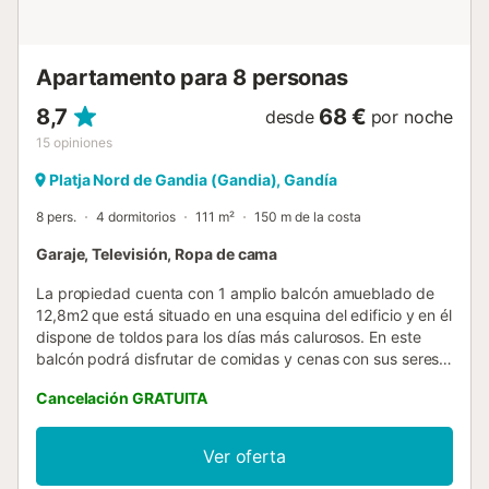
PLAYA DE XERACO, a partir de las 13:00 horas. Existe la
posibilidad de recogida de llaves fuera de horario de
oficina, solicitando la anticipadamente y habiendo
Apartamento para 8 personas
depositado...
8,7
68 €
desde
por noche
15
opiniones
Platja Nord de Gandia (Gandia), Gandía
8 pers.
4 dormitorios
111 m²
150 m de la costa
Garaje, Televisión, Ropa de cama
La propiedad cuenta con 1 amplio balcón amueblado de
12,8m2 que está situado en una esquina del edificio y en él
dispone de toldos para los días más calurosos. En este
balcón podrá disfrutar de comidas y cenas con sus seres
queridos disfrutando de la buena temperatura de la zona.
Cancelación GRATUITA
La privacidad del apartamento es parcial y cuenta con una
plaza de aparcamiento cubierta, para evitar las molestias
de aparcar en épocas de afluencia turística. En el salón de
Ver oferta
la propiedad podrá descansar y relajarse viendo la