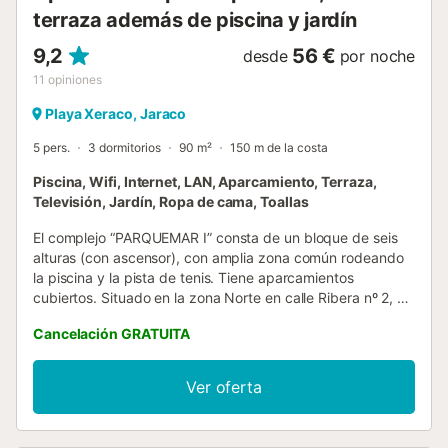
terraza además de piscina y jardín
9,2
56 €
desde
por noche
11
opiniones
Playa Xeraco, Jaraco
5 pers.
3 dormitorios
90 m²
150 m de la costa
Piscina, Wifi, Internet, LAN, Aparcamiento, Terraza,
Televisión, Jardín, Ropa de cama, Toallas
El complejo “PARQUEMAR I” consta de un bloque de seis
alturas (con ascensor), con amplia zona común rodeando
la piscina y la pista de tenis. Tiene aparcamientos
cubiertos. Situado en la zona Norte en calle Ribera nº 2, a
tan solo sesenta y cinco metros de la arena, y a cuarenta a
Cancelación GRATUITA
65 m. de la arena, a 40 metros del Camping San Vicente y
la cervecería Lizarrán. Zona muy tranquila, de poco tráfico,
que asegura el descanso. Apartamento con tres
Ver oferta
dormitorios (todos con ventilador de techo), un baño
completo parcialmente reformado, aseo-ducha, cocina
independiente, salón comedor que tiene salida a la terraza