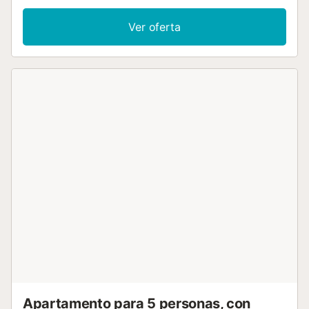
dormitorios dobles y uno sencillo, todos con armarios
empotrados. El salón cuenta con un sofá y acceso a una
Ver oferta
amplia terraza cubierta. La cocina es espaciosa y está
completamente equipada, además de contar con
despensa. El baño es completo y dispone de ducha. Entre
los electrodomésticos incluidos se encuentran cafetera,
lavadora, microondas, plancha y secador....
Apartamento para 5 personas, con