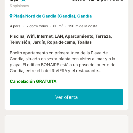
5
opiniones
Platja Nord de Gandia (Gandia), Gandía
4 pers.
2 dormitorios
80 m²
150 m de la costa
Piscina, Wifi, Internet, LAN, Aparcamiento, Terraza,
Televisión, Jardín, Ropa de cama, Toallas
Bonito apartamento en primera línea de la Playa de
Gandia, situado en sexta planta con vistas al mar y a la
playa. El edifico BONAIRE está a un paso del puerto de
Gandia, entre el hotel RIVIERA y el restaurante
AQua/heladería VENECIA. Este apartamento ofrece dos
Cancelación GRATUITA
dormitorios dobles con armarios empotrados, un baño
reformado con práctico plato de ducha, cocina amplia e
independiente con ventana vistas al mar y al club náutico.
Ver oferta
Amplio salón-comedor con salida a la terraza, desde la
cual disfrutamos de fabulosas y panorámicas vistas al
paseo marítimo y la playa. Incluye servicio WIFI. El edificio
tiene piscina con charco infantil acotado, zonas comunes
con columpios y pista de tenis. Capacidad para 4
personas. ADMITE MASCOTAS bajo petición con peso