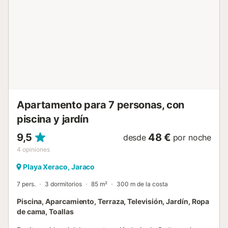
doble está disponible. El alojamiento se completa con otro
baño con bañera, dos ventiladores, dos radiadores, cuna y
trona. Esta encantadora propiedad, construida dentro de
la misma montaña, con vistas lejanas al Mediterráneo y a
los pueblos de la Safor, combina muebles y piedras
centenarias con rusticidad, confort, originalidad y silencio,
prolongado por sus jardines. Es ideal para ...
Apartamento para 7 personas, con
piscina y jardín
9,5
48 €
desde
por noche
4
opiniones
Playa Xeraco, Jaraco
7 pers.
3 dormitorios
85 m²
300 m de la costa
Piscina, Aparcamiento, Terraza, Televisión, Jardín, Ropa
de cama, Toallas