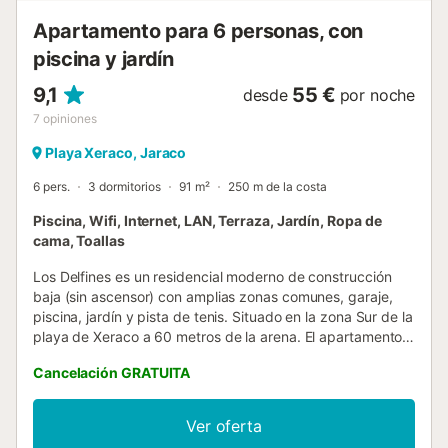
Apartamento para 6 personas, con
piscina y jardín
9,1
55 €
desde
por noche
7
opiniones
Playa Xeraco, Jaraco
6 pers.
3 dormitorios
91 m²
250 m de la costa
Piscina, Wifi, Internet, LAN, Terraza, Jardín, Ropa de
cama, Toallas
Los Delfines es un residencial moderno de construcción
baja (sin ascensor) con amplias zonas comunes, garaje,
piscina, jardín y pista de tenis. Situado en la zona Sur de la
playa de Xeraco a 60 metros de la arena. El apartamento
en cuestión está en segunda planta, dispone de tres
Cancelación GRATUITA
dormitorios dobles, un baño completo, un aseo-ducha,
cocina con galería, salón-comedor con salida a una amplia
terraza (con toldos) cercada de orientación Sur, desde la
Ver oferta
cual y a través de una escalera se accede a una terraza