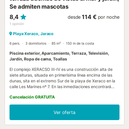
Se admiten mascotas
8,4
114 €
desde
por noche
1
opinión
Playa Xeraco, Jaraco
6 pers.
3 dormitorios
85 m²
150 m de la costa
Piscina exterior, Aparcamiento, Terraza, Televisión,
Jardín, Ropa de cama, Toallas
El complejo XERACSO III-IV es una construcción alta de
siete alturas, situada en primerísima línea encima de las
dunas, sita en el extremo Sur de la playa de Xeraco en la
calle Les Marines nº 7. En las inmediaciones encontrará
todo tipo de servicios, además de tranquilidad, poco
Cancelación GRATUITA
tráfico y descanso asegurado. Apartamento en segunda
planta SIN ascensor. Todo perfecto estado, con tres
dormitorios, un baño principal y otro adicional en el pasillo
Ver oferta
(ambos con bañera), funcional cocina independiente y
amplio salón comedor con salida a una gran terraza fresca
frontal al mar de orientación Este con panoramicas vistas