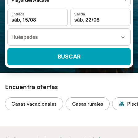
Playa del Alicate
Entrada
Salida
sáb, 15/08
sáb, 22/08
Huéspedes
BUSCAR
Encuentra ofertas
Casas vacacionales
Casas rurales
Pisc