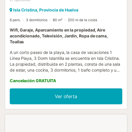
Isla Cristina, Provincia de Huelva
6 pers.
3 dormitorios
80 m²
200 m de la costa
Wifi, Garaje, Aparcamiento en la propiedad, Aire
acondicionado, Televisión, Jardín, Ropa de cama,
Toallas
A un corto paseo de la playa, la casa de vacaciones 1
Línea Playa, 3 Dorm Islantilla se encuentra en Isla Cristina.
La propiedad, distribuida en 2 plantas, consta de una sala
de estar, una cocina, 3 dormitorios, 1 baño completo y un
aseo adicional, por lo que puede alojar hasta un máximo
Cancelación GRATUITA
de 6 personas. Entre los servicios adicionales se incluyen
Wi-Fi, televisión, aire acondicionado en ambas plantas,
lavadora y secadora. El alojamiento dispone de jardín
Ver oferta
privado, balcón y ducha exterior. La propiedad está
situada cerca de la playa. Hay una plaza de aparcamiento
disponible en el garaje de la propiedad. Se permite un
máximo de 2 mascotas. No está permitido celebrar
eventos en esta propiedad....