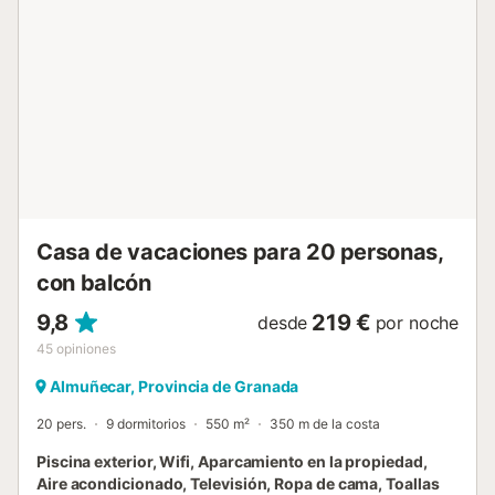
para conectar dispositivos móviles y tabletas, equipo de
música y reproductor de DVD. También se ofrece cuna y
trona para los huéspedes. La zona exterior privada, con
abundante vegetación, árboles frutales, palmeras y
plantas aromáticas, cuenta con piscina desbordante con
vistas al mar de 8 x 4,5 m, jardines, terrazas, porche,
barbacoa y ducha exterior. La propiedad dispone de una
plaza de garaje cubierta, zona de...
Casa de vacaciones para 20 personas,
con balcón
9,8
219 €
desde
por noche
45
opiniones
Almuñecar, Provincia de Granada
20 pers.
9 dormitorios
550 m²
350 m de la costa
Piscina exterior, Wifi, Aparcamiento en la propiedad,
Aire acondicionado, Televisión, Ropa de cama, Toallas