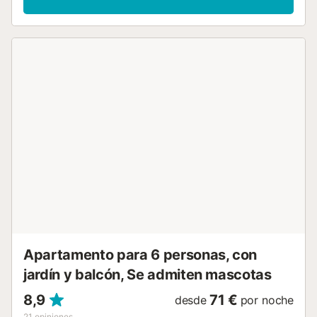
cuenta que, por su ubicación frente a la playa, podríais oír
música de chiringuitos cercanos en temporada alta, sobre
todo los fines de semana. Hay opciones de aparcamiento
en garaje comunitario y en la calle para vuestra
comodidad. No se permiten mascotas, fumar, fiestas ni
eventos. Si necesitáis cuna o trona, solicitadlo al
propietario con antelación a través de la plataforma de
reserva....
Apartamento para 6 personas, con
jardín y balcón, Se admiten mascotas
8,9
71 €
desde
por noche
21
opiniones