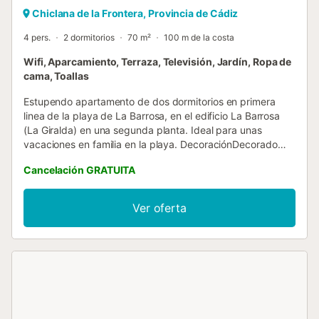
Chiclana de la Frontera, Provincia de Cádiz
4 pers.
2 dormitorios
70 m²
100 m de la costa
Wifi, Aparcamiento, Terraza, Televisión, Jardín, Ropa de
cama, Toallas
Estupendo apartamento de dos dormitorios en primera
linea de la playa de La Barrosa, en el edificio La Barrosa
(La Giralda) en una segunda planta. Ideal para unas
vacaciones en familia en la playa. DecoraciónDecorado
con un estilo clásico, el apartamento es muy luminoso y en
Cancelación GRATUITA
él se han cuidado todos los detalles para ofrecer una
estancia muy agradable DistribuciónEste alojamiento en el
paseo marítimo de la playa de La Barrosa, en una segunda
Ver oferta
planta con vistas al mar, se distribuye en: Salón
ComedorCon acceso directo a la terraza , cuenta con
televisor de pantalla plana, sofá y mesa de comedor con
sillas. Dormitorioshay dos dormitorios; uno con cama doble
y otro con dos camas individuales, ambos con armarios.
CocinaLa cocina está perfectamente equipada con
electrodomésticos, frigorífico, lavavajillas, microondas,… y
menaje para toda la familia. Cuarto de baño Baño