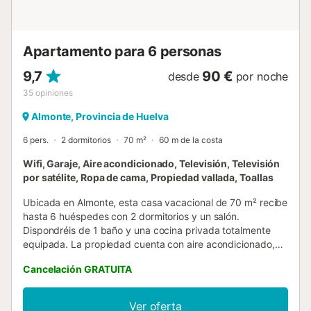
Apartamento para 6 personas
9,7
90 €
desde
por noche
35
opiniones
Almonte, Provincia de Huelva
6 pers.
2 dormitorios
70 m²
60 m de la costa
Wifi, Garaje, Aire acondicionado, Televisión, Televisión
por satélite, Ropa de cama, Propiedad vallada, Toallas
Ubicada en Almonte, esta casa vacacional de 70 m² recibe
hasta 6 huéspedes con 2 dormitorios y un salón.
Dispondréis de 1 baño y una cocina privada totalmente
equipada. La propiedad cuenta con aire acondicionado,
Wi-Fi, TV con vídeo bajo demanda, espacio de trabajo,
Cancelación GRATUITA
lavadora y secadora. Podéis disfrutar de self check-in y
fruta fresca de la finca. Salid a la terraza privada cubierta
para relajaros con preciosas vistas al mar. Tened en
Ver oferta