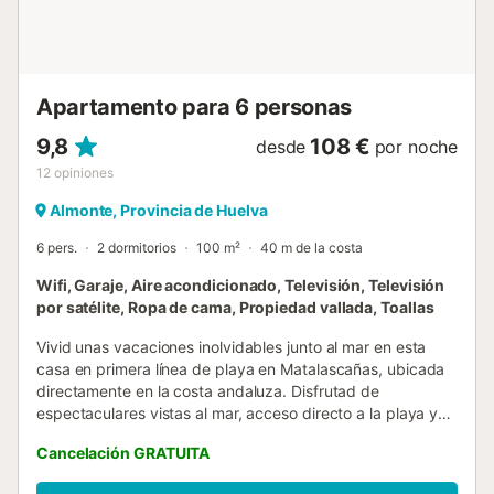
Apartamento para 6 personas
9,8
108 €
desde
por noche
12
opiniones
Almonte, Provincia de Huelva
6 pers.
2 dormitorios
100 m²
40 m de la costa
Wifi, Garaje, Aire acondicionado, Televisión, Televisión
por satélite, Ropa de cama, Propiedad vallada, Toallas
Vivid unas vacaciones inolvidables junto al mar en esta
casa en primera línea de playa en Matalascañas, ubicada
directamente en la costa andaluza. Disfrutad de
espectaculares vistas al mar, acceso directo a la playa y
un ambiente relajado ideal para desconectar. Las zonas de
Cancelación GRATUITA
estar son cómodas y funcionales, con un salón amplio,
cocina totalmente equipada y terraza privada con vistas al