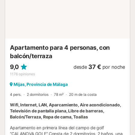
propiedad no tiene escalones en el interior. Este alquiler
cuenta con características de ahorro de luz y agua. Tenga
en cuenta que puede haber regulaciones
gubernamentales sobre el agua en vigor en el momento de
su visita, lo que puede afectar el uso de la piscina, el riego
del jardín o limitar el uso del agua del grifo....
Apartamento para 4 personas, con
balcón/terraza
9,0
37 €
desde
por noche
1176
opiniones
Mijas, Provincia de Málaga
4 pers.
2 dormitorios
78 m²
20 m de la costa
Wifi, Internet, LAN, Aparcamiento, Aire acondicionado,
Televisión de pantalla plana, Libre de barreras,
Balcón/Terraza, Ropa de cama, Toallas
Apartamento en primera línea del campo de golf
“CALANOVA GOLF”.Consta de 2 dormitorios, 2 baños, una