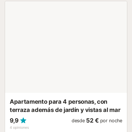
acuáticas y deportivas justo en la puerta. El aparcamiento
compartido está disponible en la propiedad y se permite la
estancia con mascotas. No se permiten eventos y es un
apartamento para no fumadores. A solo 50 metros se
encuentra una parada de autobús para facilitar el
transporte. La propiedad está situada en un tercer piso sin
ascensor. En el edificio hay un bar y restaurante, además
de diversos bares, restaurantes y tiendas en las
inmediaciones. También hay escuelas de idiomas, de
buceo y centros deportivos cerca, ofreciendo muchas
opciones para mejorar vuestra estancia....
Apartamento para 4 personas, con
terraza además de jardín y vistas al mar
9,9
52 €
desde
por noche
4
opiniones