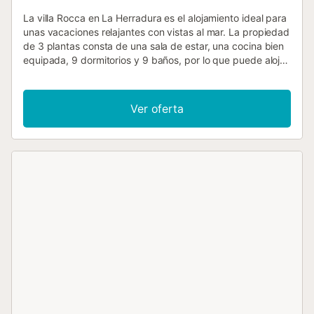
La villa Rocca en La Herradura es el alojamiento ideal para
unas vacaciones relajantes con vistas al mar. La propiedad
de 3 plantas consta de una sala de estar, una cocina bien
equipada, 9 dormitorios y 9 baños, por lo que puede alojar
a 20 personas. Los servicios adicionales incluyen Wi-Fi,
televisión, aire acondicionado y lavadora. También hay una
mesa de billar. También hay 2 cunas disponibles. Este
Ver oferta
alquiler de vacaciones ofrece un espacio exterior privado
con piscina, varias terrazas, una terraza cubierta, balcones
y barbacoa. Una amplia selección de bares y restaurantes,
el puerto de Marina del Este y las playas se encuentran a
25 minutos a pie. La propiedad fue completamente
renovada en el verano de 2022. Hay 9 plazas de
aparcamiento disponibles en la propiedad. No se permiten
mascotas, fumar ni celebrar eventos. Se proporcionan
toallas de playa/piscina. No se permiten grupos de
huéspedes menores de 25 años. Las terrazas (más de 500
m²) están situadas en varias posiciones diferentes para
que haya sol (o sombra) durante todo el día. - Toallas para
la playa/piscina Pagos 70,00 € por estancia...