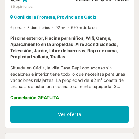
35
opiniones
Conil de la Frontera, Provincia de Cádiz
6 pers.
3 dormitorios
92 m²
650 m de la costa
Piscina exterior, Piscina para niños, Wifi, Garaje,
Aparcamiento en la propiedad, Aire acondicionado,
Televisión, Jardín, Libre de barreras, Ropa de cama,
Propiedad vallada, Toallas
Situada en Cádiz, la villa Casa Pepi con acceso sin
escalones e interior tiene todo lo que necesitas para unas
vacaciones relajantes. La propiedad de 92 m² consta de
una sala de estar, una cocina totalmente equipada, 3
dormitorios y 2 baños, por lo que puede acomodar a 6
Cancelación GRATUITA
personas. Los servicios adicionales incluyen Wi-Fi de alta
velocidad (apto para videollamadas) con un espacio de
trabajo dedicado para la oficina en casa, una smart TV con
Ver oferta
servicios de streaming, aire acondicionado, así como una
lavadora. También hay una cuna y una trona disponibles.
Este alquiler vacacional cuenta con un espacio exterior
privado con piscina vallada, jardín, piscina infantil, terraza