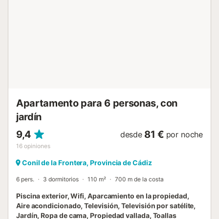
completo con placa de ducha. TerrazaLa terraza, con
acceso desde el salón, es un lugar perfecto para disfrutar
de un almuerzo al medio día o de una copa de vino al
atardecer con unas increíbles vistas a la playa de La
Barrosa Plaza de aparcamiento. La urbanización dispone
de un número de plazas limitadas de aparcamientos en el
interior. (No son plazas de aparcamientos privadas)
Alrededores:El apartamento se encuentra situado en
primera línea de la playa de La Barrosa que ha obtenido
importantes distintivos de calidad po...
Apartamento para 6 personas, con
jardín
9,4
81 €
desde
por noche
16
opiniones
Conil de la Frontera, Provincia de Cádiz
6 pers.
3 dormitorios
110 m²
700 m de la costa
Piscina exterior, Wifi, Aparcamiento en la propiedad,
Aire acondicionado, Televisión, Televisión por satélite,
Jardín, Ropa de cama, Propiedad vallada, Toallas