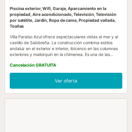
Piscina exterior, Wifi, Garaje, Aparcamiento en la
propiedad, Aire acondicionado, Televisión, Televisión
por satélite, Jardín, Ropa de cama, Propiedad vallada,
Toallas
Villa Paraíso Azul ofrece espectaculares vistas al mar y al
castillo de Salobreña. La construcción combina estilos
andaluz en el exterior e interior, ibicenco en las columnas
exteriores y mallorquín en la chimenea. Es una de las
pocas casas que aún conserva su esencia andaluza en la
Cancelación GRATUITA
zona, con detalles de azulejos estilo nazarí en uno de los
baños y en las escaleras de acceso. La villa se encuentra
en una parcela de 900 m² y la vivienda, de 140 m² en una
Ver oferta
sola planta, consta de salón-comedor, tres dormitorios,
todos con vistas al mar, con capacidad para seis personas
y dos baños completos. Dispone de aire acondicionado y
bomba de calor en todas las habitaciones y en el salón. La
casa está totalmente equipada, ya que sus propietarios la
utilizan en diferentes temporadas. Los propietarios y sus
hijos le darán la bienvenida, ya que residen en Motril. Entre
los servicios adicionales se incluyen WiFi de alta velocidad,
espacio de trabajo, televisión por satélite y Chromecast