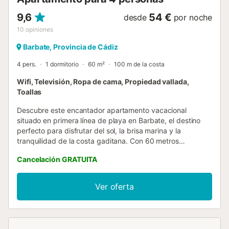
9,6
54 €
desde
por noche
10
opiniones
Barbate, Provincia de Cádiz
4 pers.
1 dormitorio
60 m²
100 m de la costa
Wifi, Televisión, Ropa de cama, Propiedad vallada,
Toallas
Descubre este encantador apartamento vacacional
situado en primera línea de playa en Barbate, el destino
perfecto para disfrutar del sol, la brisa marina y la
tranquilidad de la costa gaditana. Con 60 metros
cuadrados cuidadosamente distribuidos, este acogedor
Cancelación GRATUITA
alojamiento ofrece un ambiente luminoso y confortable
para hasta 4 personas. El apartamento cuenta con un
dormitorio amplio, un baño completo, una cocina
Ver oferta
totalmente equipada para preparar tus comidas favoritas
y un salón espacioso con sofá cama doble, ideal para
relajarte después de un día de playa. Entre las
comodidades destacadas encontrarás conexión Wi-Fi de