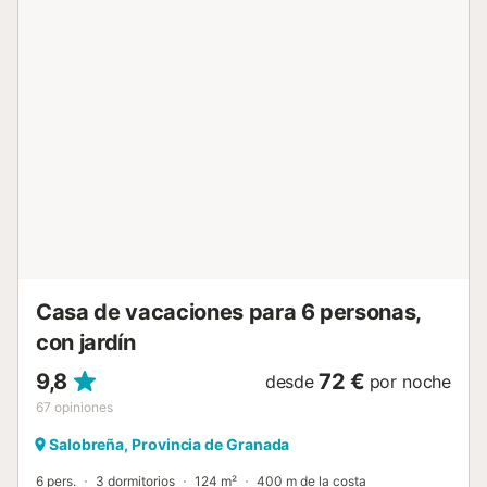
cubierta, barbacoa, parque infantil y ducha exterior. Ideal
para una escapada relajante y llena de diversión. A 600
metros del alojamiento se encuentran algunas de las calas
más bonitas del pueblo, incluido un búnker de la guerra
civil. También hay muchas calas hasta llegar al puerto
pesquero. Hay una plaza de aparcamiento disponible en la
propiedad. Se permite un máximo de 2 mascotas. La
propiedad cuenta con una zona de aparcamiento para
motos y bicicletas. Este alquiler cuenta con características
de ahorro de luz y agua. Los huéspedes deben respetar
las normas de convivencia de los demás vecinos, como el
ruido. Se pueden proporcionar toallas por un suplemento.
Tenga en cuenta que puede haber normas
gubernamentale...
Casa de vacaciones para 6 personas,
con jardín
9,8
72 €
desde
por noche
67
opiniones
Salobreña, Provincia de Granada
6 pers.
3 dormitorios
124 m²
400 m de la costa