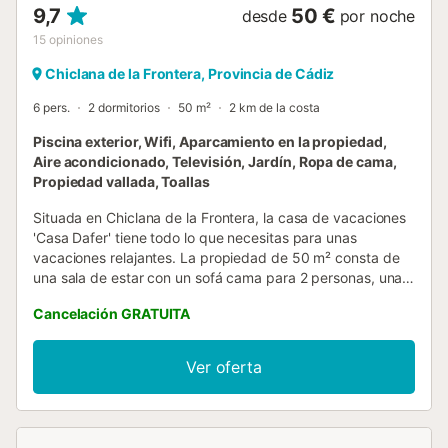
9,7
50 €
desde
por noche
15
opiniones
Chiclana de la Frontera, Provincia de Cádiz
6 pers.
2 dormitorios
50 m²
2 km de la costa
Piscina exterior, Wifi, Aparcamiento en la propiedad,
Aire acondicionado, Televisión, Jardín, Ropa de cama,
Propiedad vallada, Toallas
Situada en Chiclana de la Frontera, la casa de vacaciones
'Casa Dafer' tiene todo lo que necesitas para unas
vacaciones relajantes. La propiedad de 50 m² consta de
una sala de estar con un sofá cama para 2 personas, una
cocina totalmente equipada con un lavavajillas, 2
Cancelación GRATUITA
dormitorios y 1 baño y por lo tanto puede acomodar a 6
personas. Los servicios adicionales incluyen Wi-Fi de alta
velocidad (apto para videollamadas), televisión, aire
Ver oferta
acondicionado, lavadora y secadora. Esta propiedad
ofrece una zona exterior privada con piscina, jardín,
barbacoa y ducha exterior. Los huéspedes también
pueden disfrutar de un espacio exterior compartido con