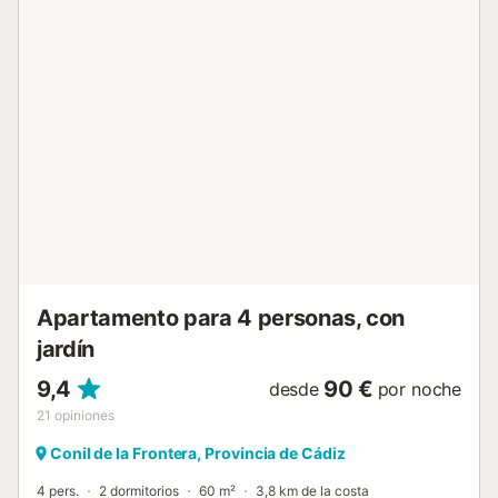
terraza cubierta. La playa, un campo de golf, una pista de
tenis y supermercados están a 5 minutos en coche. Hay 2
plazas de parking disponibles en la propiedad y hay
aparcamiento gratuito disponible en la calle. Las
mascotas, fumar y las fiestas no están permitidas. Se
alquilan bicicletas con reserva previa. La propiedad tiene
acceso sin escalones y puertas anchas. Este alquiler
cuenta con características de ahorro de luz y agua....
Apartamento para 4 personas, con
jardín
9,4
90 €
desde
por noche
21
opiniones
Conil de la Frontera, Provincia de Cádiz
4 pers.
2 dormitorios
60 m²
3,8 km de la costa