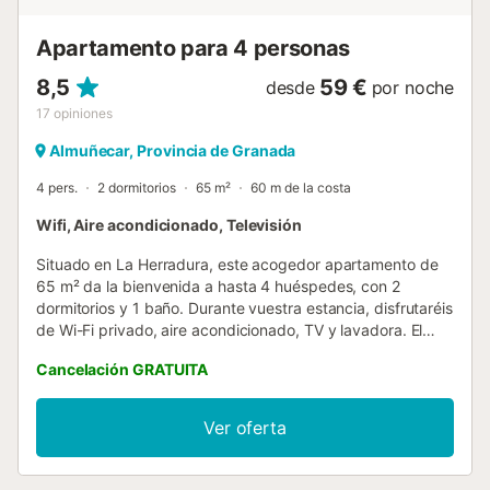
Apartamento para 4 personas
8,5
59 €
desde
por noche
17
opiniones
Almuñecar, Provincia de Granada
4 pers.
2 dormitorios
65 m²
60 m de la costa
Wifi, Aire acondicionado, Televisión
Situado en La Herradura, este acogedor apartamento de
65 m² da la bienvenida a hasta 4 huéspedes, con 2
dormitorios y 1 baño. Durante vuestra estancia, disfrutaréis
de Wi-Fi privado, aire acondicionado, TV y lavadora. El
apartamento ofrece impresionantes vistas a la montaña y
Cancelación GRATUITA
al mar, y el auto check-in facilita una llegada sencilla.
Podréis salir a la terraza compartida sin cubrir para
disfrutar de vistas panorámicas de 360 grados a las
Ver oferta
montañas y la bahía, además de contar con un balcón
privado. Ubicado en primera línea de playa, tendréis
acceso inmediato al mar y a diversas actividades