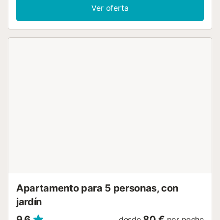
mar. Los dormitorios son luminosos, frescos y con vistas al
Ver oferta
mar, perfectos para descansar tras un día bajo el sol.
Matalascañas es uno de los destinos de playa más
apreciados de Andalucía, entre el océano Atlántico y el
famoso Parque Nacional de Doñana, declarado Patrimonio
de la Humanidad por la UNESCO y conocido por su
riqueza natural y su fauna. En la zona podréis disfrutar de
actividades al aire libre como natación, senderismo,
ciclismo y observación de aves en la reserva natural. La
playa de arena dorada está a solo unos pasos, y todos los
servicios locales, como restaurantes, supermercados y
tiendas, se encuentran a poca distancia a pie. Tanto si
buscáis tranquilidad frente al mar como unas vacaciones
activas explorando la costa andaluza, esta casa es la base
perfecta para vuestra estancia....
Apartamento para 5 personas, con
jardín
9,6
80 €
desde
por noche