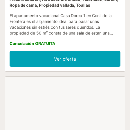
Ropa de cama, Propiedad vallada, Toallas
El apartamento vacacional Casa Dorca 1 en Conil de la
Frontera es el alojamiento ideal para pasar unas
vacaciones sin estrés con tus seres queridos. La
propiedad de 50 m² consta de una sala de estar, una
cocina bien equipada, 2 dormitorios y 1 baño, por lo que
Cancelación GRATUITA
puede alojar a 4 personas. Los servicios adicionales
incluyen un espacio de trabajo dedicado para la oficina en
casa, una televisión, aire acondicionado, así como una
Ver oferta
lavadora. Esta propiedad ofrece una zona exterior privada
con piscina, jardín, terraza y barbacoa portátil. La
propiedad está ubicada en cerca de la playa. Hay
aparcamiento gratuito en la calle. Se admite un animal de
compañía. No se permite fumar ni celebrar eventos. No
hay Wi-Fi disponible. La propiedad tiene acceso sin
escalones....