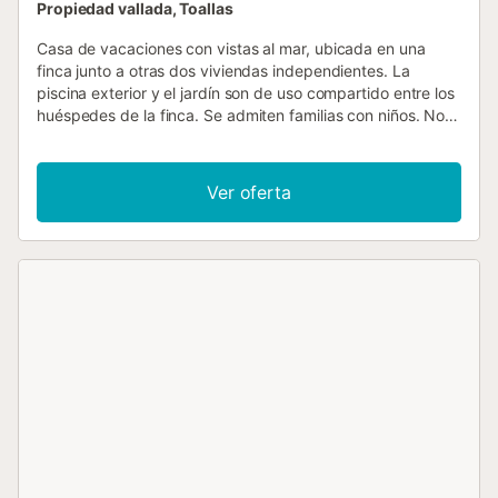
Propiedad vallada, Toallas
Casa de vacaciones con vistas al mar, ubicada en una
finca junto a otras dos viviendas independientes. La
piscina exterior y el jardín son de uso compartido entre los
huéspedes de la finca. Se admiten familias con niños. No
se permiten mascotas. El aire acondicionado no está
disponible actualmente. Las fiestas no están permitidas.
Tenga en cuenta que no es posible alojar a más personas
Ver oferta
que el máximo permitido. Disfrute de un entorno tranquilo
y agradable, ideal para descansar y disfrutar de la
naturaleza. El alojamiento está equipado con lo necesario
para una estancia confortable. El acceso a la vivienda es
sencillo y seguro. Consulte al anfitrión a través de la
plataforma de reservas para cualquier duda o información
adicional sobre su estancia. Los huéspedes deben tener al
menos 25 años....