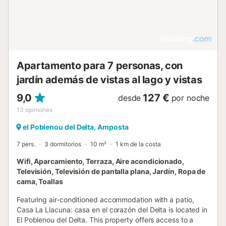
se encuentra a 3,5 km y opciones gastronómicas como el
Restaurante Nuri están a 1 km. Se pueden organizar
servicios de alquiler de bicicletas y un mostrador de
información turística para ayudarle a recorrer la zona....
Apartamento para 7 personas, con
jardín además de vistas al lago y vistas
9,0
127 €
desde
por noche
13
opiniones
el Poblenou del Delta, Amposta
7 pers.
3 dormitorios
10 m²
1 km de la costa
Wifi, Aparcamiento, Terraza, Aire acondicionado,
Televisión, Televisión de pantalla plana, Jardín, Ropa de
cama, Toallas
Featuring air-conditioned accommodation with a patio,
Casa La Llacuna: casa en el corazón del Delta is located in
El Poblenou del Delta. This property offers access to a