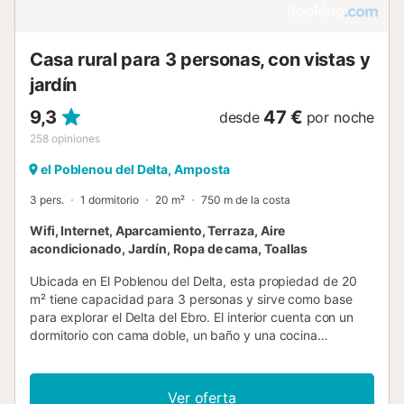
Casa rural para 3 personas, con vistas y
jardín
9,3
47 €
desde
por noche
258
opiniones
el Poblenou del Delta, Amposta
3 pers.
1 dormitorio
20 m²
750 m de la costa
Wifi, Internet, Aparcamiento, Terraza, Aire
acondicionado, Jardín, Ropa de cama, Toallas
Ubicada en El Poblenou del Delta, esta propiedad de 20
m² tiene capacidad para 3 personas y sirve como base
para explorar el Delta del Ebro. El interior cuenta con un
dormitorio con cama doble, un baño y una cocina
compartida, lo que garantiza una distribución funcional
para su estancia. Los servicios incluyen aire
acondicionado, calefacción, WiFi y servicio de lavandería,
Ver oferta