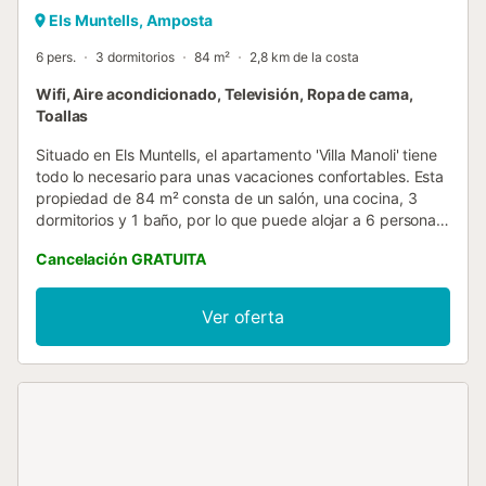
Els Muntells, Amposta
6 pers.
3 dormitorios
84 m²
2,8 km de la costa
Wifi, Aire acondicionado, Televisión, Ropa de cama,
Toallas
Situado en Els Muntells, el apartamento 'Villa Manoli' tiene
todo lo necesario para unas vacaciones confortables. Esta
propiedad de 84 m² consta de un salón, una cocina, 3
dormitorios y 1 baño, por lo que puede alojar a 6 personas.
Los servicios adicionales incluyen un ventilador, una
Cancelación GRATUITA
lavadora y una televisión. La propiedad está ubicada en
medio del Parque Natural del Delta del Ebro, donde se
puede disfrutar de los flamencos de la playa del
Ver oferta
Trabucador, que está a unos tres kilómetros. La playa de
La Planchola, que es la playa de la ciudad, también está
cerca. Hay aparcamiento gratuito disponible en la calle. Se
admiten mascotas bajo petición. No hay Wi-Fi disponible.
No hay aire acondicionado disponible. null...