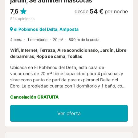
jardín, Se admiten mascotas
7,6
54 €
desde
por noche
524
opiniones
el Poblenou del Delta, Amposta
4 pers.
1 dormitorio
20 m²
800 m de la costa
Wifi, Internet, Terraza, Aire acondicionado, Jardín, Libre
de barreras, Ropa de cama, Toallas
Ubicada en El Poblenou del Delta, esta casa de
vacaciones de 20 m² tiene capacidad para 4 personas y
sirve como punto de partida para explorar el Delta del
Ebro. La propiedad cuenta con 1 dormitorio y 1 baño, con
una distribución que incluye una pequeña cocina, una
Cancelación GRATUITA
cocina compartida, una zona de estar y lavadora. Los
huéspedes disponen de WiFi, aire acondicionado y
calefacción, además de equipamiento familiar como trona
Ver oferta
y cunas. El interior cuenta con suelos de baldosa y
mosquiteras. En el exterior, la propiedad ofrece un jardín,
una terraza y una terraza solárium con mobiliario de
exterior, barbacoa y chimenea al aire libre. Se puede