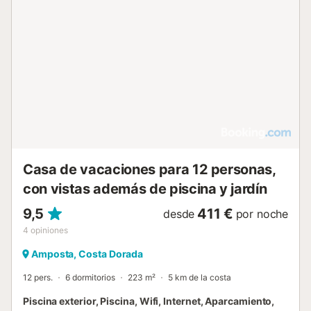
disfrutar de vistas al jardín, a la ciudad y a la calle
tranquila. Hay aparcamiento disponible y la propiedad es
accesible para personas con movilidad reducida,
contando con ducha a ras de suelo y silla de ducha. Se
admiten mascotas y, aunque existe una zona designada
para fumadores, el alojamiento es para no fumadores. Se
respetan las horas de silencio. Cerca encontrará el
restaurante Les Salines a 100 m y la Llacuna de
l'Encanyissada a 1,5 km. La zona es propicia para
practicar windsurf, piragüismo, pesca, ciclismo y
equitación. La playa se encuentra a 8 km y el centro de la
ciudad a 7,5 km....
Casa de vacaciones para 12 personas,
con vistas además de piscina y jardín
9,5
411 €
desde
por noche
4
opiniones
Amposta, Costa Dorada
12 pers.
6 dormitorios
223 m²
5 km de la costa
Piscina exterior, Piscina, Wifi, Internet, Aparcamiento,