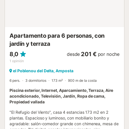
cercanos: Explore las maravillas de L'Eucaliptus con una
visita a la playa de Esquerra, a solo unos minutos a pie. El
cercano Parque Natural del Delta del Ebro ofrece
hermosos paisa...
Apartamento para 6 personas, con
jardín y terraza
8,0
201 €
desde
por noche
1
opinión
el Poblenou del Delta, Amposta
6 pers.
3 dormitorios
173 m²
900 m de la costa
Piscina exterior, Internet, Aparcamiento, Terraza, Aire
acondicionado, Televisión, Jardín, Ropa de cama,
Propiedad vallada
"El Refugio del Viento", casa 4 estancias 173 m2 en 2
plantas. Espacioso y luminoso, con mobiliario bonito y
agradable: salón-comedor grande con chimenea, mesa de