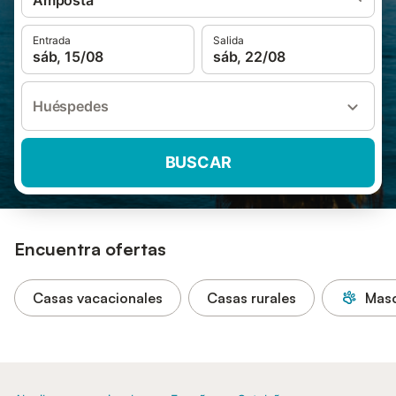
Amposta
Entrada
Salida
sáb, 15/08
sáb, 22/08
Huéspedes
BUSCAR
Encuentra ofertas
Casas vacacionales
Casas rurales
Masc