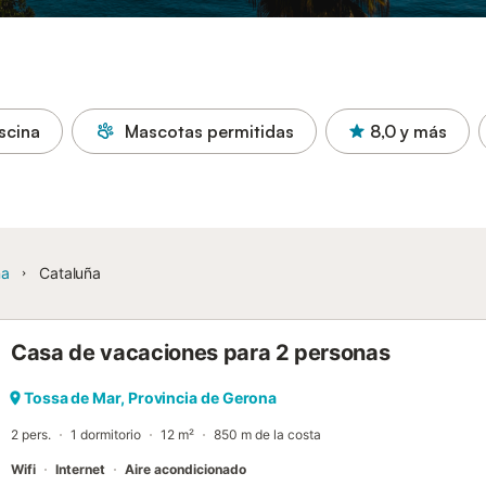
scina
Mascotas permitidas
8,0
y más
ña
Cataluña
Casa de vacaciones para 2 personas
Tossa de Mar, Provincia de Gerona
2 pers.
1 dormitorio
12 m²
850 m de la costa
Wifi
Internet
Aire acondicionado