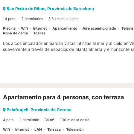
San Pedro de Ribas, Provincia de Barcelona
14 pers.
7 dormitorios
5,6 km de la costa
Piscina
Wifi
Internet
Aparcamiento
Aire acondicionado
Televis
Ropa de cama
Toallas
Los arcos encalados enmarcan vistas infinitas al mar y al cielo en Vill
suavemente a través de espacios de planta abierta y el horizonte s
Mediterráneo. Encarada en una ladera a las afueras del pueblo de Ca
aireada ha sido cuidadosamente rediseñada para unas vacaciones fa
interior, los interiores de blanco nítido, los suelos de baldosas y lo
una atmósfera de calma, con áreas de estar abiertas que fluyen nat
sombreada y el jardín junto a la piscina. La casa tiene capacidad p
dormitorios y una suite en el jardín, lo que la hace ideal para grupo
moderna, las áreas de estar son espaciosas y casi todas las habit
Apartamento para 4 personas, con terraza
vistas circundantes. En el exterior, el entorno está diseñado para la v
turquesa cristalina y las tumbonas bajas hasta la barbacoa de gas 
Con la costa y el pueblo de Sitges a poca distancia en coche, es u
Palafrugell, Provincia de Gerona
y encanto. Características: Planta Baja - Amplio salón con dos cómo
4 pers.
1 dormitorio
39 m²
100 m de la costa
mesa de centro - Salón y comedor de planta abierta con puertas dobl
Wifi
Internet
LAN
Terraza
Televisión