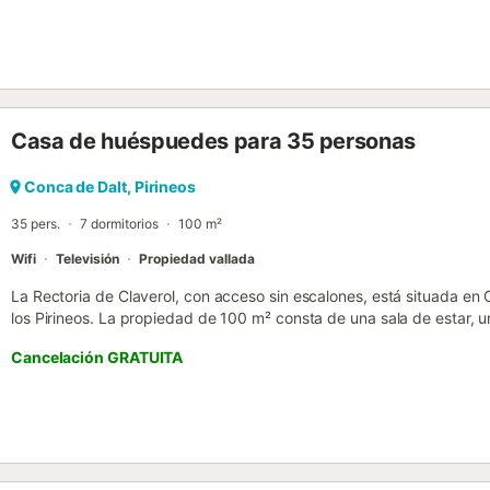
riqueza de fauna y flora que ofrecen las cordilleras pre-pirinencas. Di
Casa de huéspuedes para 35 personas
Conca de Dalt, Pirineos
35 pers.
7 dormitorios
100 m²
Wifi
Televisión
Propiedad vallada
La Rectoria de Claverol, con acceso sin escalones, está situada en 
los Pirineos. La propiedad de 100 m² consta de una sala de estar, u
con capacidad para 35 personas. Entre los servicios adicionales se
Cancelación GRATUITA
trabajo dedicado para oficina en casa, televisión y lavadora. Este a
acondicionado ni toallas. Cuenta con una terraza descubierta privada
Hay aparcamiento gratuito disponible en la calle. No se permiten ma
establecimiento dispone de un cómodo sistema de auto check-in. T
regulaciones gubernamentales sobre el uso del agua durante su esta
la piscina, el riego del jardín o limitar el uso del agua del grifo....