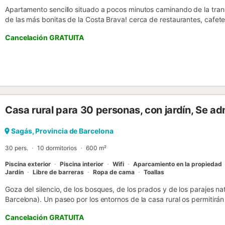
Apartamento sencillo situado a pocos minutos caminando de la tranq
de las más bonitas de la Costa Brava! cerca de restaurantes, cafe
para 4 personas. ¡Ideal para disfrutar de unas tranquilas vacaciones
Cancelación GRATUITA
Apartamento situado en una segunda planta en una zona muy tranq
pequeña pendiente de 100m o unas escaleras que conducen directa
aparcar por la zona. Sencillo salón comedor con tv, con 2 camas 
a una terraza con vista a la montaña. Pequeña cocina equipada con t
cubiertos, sartenes, nevera, congelador, microondas y horno. Cada 
camas individuales (90x190cm) y 1 baño con ducha. Lavadora comunit
Mascotas aceptadas solo bajo petición previa y con suplemento. N
Casa rural para 30 personas, con jardín, Se a
menores de 35 años. Apartamento situado en Llafranc, ¡una de las
Costa Brava! Servicios obligatorios a pagar en el lugar: . Depósito 
por reserva Servicios opcionales a pagar en el sitio y reservar antes 
Sagás, Provincia de Barcelona
por día . Cuna/cuna : 5 € por día Estancia distribuida por un profesi
30 pers.
10 dormitorios
600 m²
Piscina exterior
Piscina interior
Wifi
Aparcamiento en la propiedad
Jardín
Libre de barreras
Ropa de cama
Toallas
Goza del silencio, de los bosques, de los prados y de los parajes n
Barcelona). Un paseo por los entornos de la casa rural os permitirán
bosque mediterráneo y disfrutar de rieras y pozas de agua. Se pue
Cancelación GRATUITA
rutas, más o menos largas, que os harán descubrir la naturaleza en