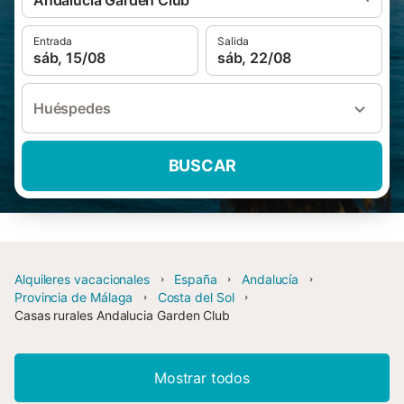
Andalucia Garden Club
Entrada
Salida
sáb, 15/08
sáb, 22/08
Huéspedes
BUSCAR
Alquileres vacacionales
España
Andalucía
Provincia de Málaga
Costa del Sol
Casas rurales Andalucia Garden Club
Mostrar todos