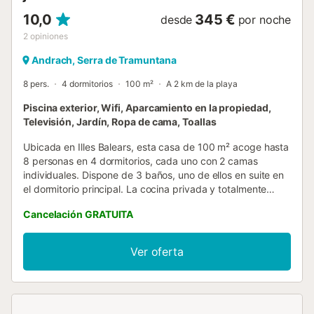
10,0
345 €
desde
por noche
2
opiniones
Andrach, Serra de Tramuntana
8 pers.
4 dormitorios
100 m²
A 2 km de la playa
Piscina exterior, Wifi, Aparcamiento en la propiedad,
Televisión, Jardín, Ropa de cama, Toallas
Ubicada en Illes Balears, esta casa de 100 m² acoge hasta
8 personas en 4 dormitorios, cada uno con 2 camas
individuales. Dispone de 3 baños, uno de ellos en suite en
el dormitorio principal. La cocina privada y totalmente
equipada se conecta con el comedor, y en la planta baja
Cancelación GRATUITA
encontraréis un salón con chimenea. Entre las
comodidades destacan Wi-Fi, TV privada, lavadora,
ventilador, cafetera de cápsulas y de filtro, 2 cunas, 2
Ver oferta
tronas, 3 bicicletas y toallas de playa incluidas. En el
exterior disfrutaréis de jardín privado con columpios,
terraza cubierta privada y piscina al aire libre rodeada de
pinos mediterráneos. También hay barbacoa privada,