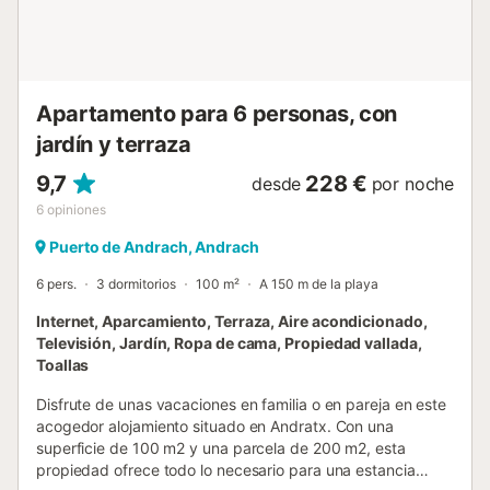
verano, la zona de montaña de la isla es muy fresca, pero
disponen de 3 ventiladores y AC en cada habitación. Por si
refrescara demasiado, también disponen de calefacción
central. Se trata de una zona donde podrán di...
Apartamento para 6 personas, con
jardín y terraza
9,7
228 €
desde
por noche
6
opiniones
Puerto de Andrach, Andrach
6 pers.
3 dormitorios
100 m²
A 150 m de la playa
Internet, Aparcamiento, Terraza, Aire acondicionado,
Televisión, Jardín, Ropa de cama, Propiedad vallada,
Toallas
Disfrute de unas vacaciones en familia o en pareja en este
acogedor alojamiento situado en Andratx. Con una
superficie de 100 m2 y una parcela de 200 m2, esta
propiedad ofrece todo lo necesario para una estancia