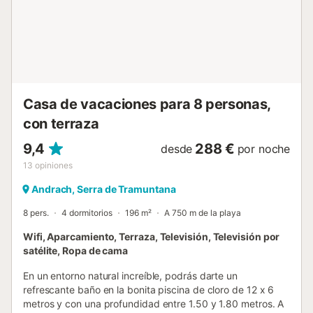
dormitorios con cama doble y una con una litera en la
primera planta. Además, en esta planta hay un baño con
ducha. Si viajan con un bebé, prepararnos una cuna y una
trona. Esta casa es ideal para sus vacaciones de verano
como de invierno ya que hay tres ventiladores para días
más calurosas y calefacción central para la estación más
fría. Andratx ...
Casa de vacaciones para 8 personas,
con terraza
9,4
288 €
desde
por noche
13
opiniones
Andrach, Serra de Tramuntana
8 pers.
4 dormitorios
196 m²
A 750 m de la playa
Wifi, Aparcamiento, Terraza, Televisión, Televisión por
satélite, Ropa de cama
En un entorno natural increíble, podrás darte un
refrescante baño en la bonita piscina de cloro de 12 x 6
metros y con una profundidad entre 1.50 y 1.80 metros. A