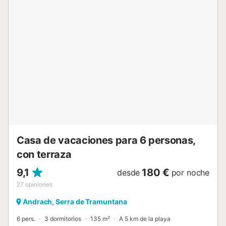
mesa de ping-pong compartida, pista de voleibol y vistas
a la montaña. La propiedad se encuentra a los pies de la
montaña, accesible por un camino forestal de 1,7 km
desde la carretera de Puerto Andratx a S'Arracó. El
aparcamiento compartido en el recinto tiene capacidad
para 6 vehículos. No se permiten eventos. La calefacción
está disponible por un suplemento, con radiadores
funcionando de 6:00 a 10:00 y de 18:00 a 1:00. La casa
funciona con paneles solares y cisterna de agua rellenada
periódicamente, por lo que os recomendamos un uso
responsable de los recursos. Gracias a su ubicación
natural, la casa mantiene temperaturas agradables en
verano sin aire acondicionado....
Casa de vacaciones para 6 personas,
con terraza
9,1
180 €
desde
por noche
27
opiniones
Andrach, Serra de Tramuntana
6 pers.
3 dormitorios
135 m²
A 5 km de la playa