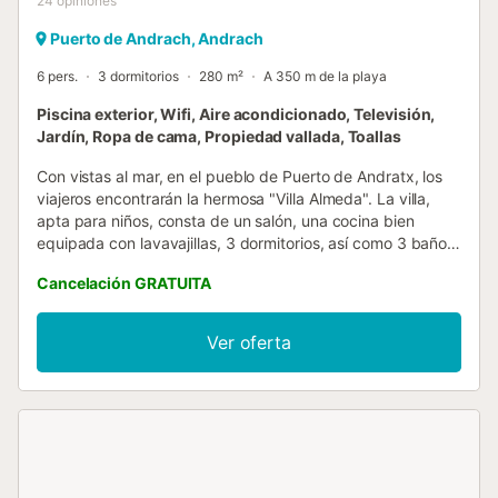
24
opiniones
Puerto de Andrach, Andrach
6 pers.
3 dormitorios
280 m²
A 350 m de la playa
Piscina exterior, Wifi, Aire acondicionado, Televisión,
Jardín, Ropa de cama, Propiedad vallada, Toallas
Con vistas al mar, en el pueblo de Puerto de Andratx, los
viajeros encontrarán la hermosa "Villa Almeda". La villa,
apta para niños, consta de un salón, una cocina bien
equipada con lavavajillas, 3 dormitorios, así como 3 baños,
por lo que en ella se pueden alojar 6 personas. Se puede
Cancelación GRATUITA
añadir una cuna y una trona bajo petición. Los servicios
adicionales incluyen Wi-Fi, aire acondicionado, una
televisión y una lavadora. Comienza el día en tu balcón
Ver oferta
privado, con una taza de café, admirando las
impresionantes vistas al mar. Esta encantadora vista
panorámica se puede disfrutar desde la terraza
amueblada mientras los huéspedes se relajan en las
tumbonas o disfrutan de una maravillosa comida a la
parrilla en su barbacoa. La propiedad tiene un jardín
privado con piscina y una zona amueblada donde podrás