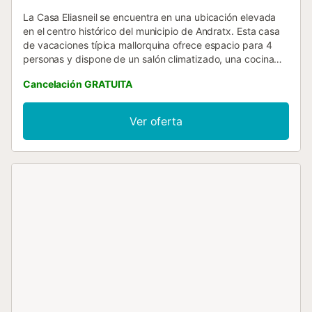
La Casa Eliasneil se encuentra en una ubicación elevada
en el centro histórico del municipio de Andratx. Esta casa
de vacaciones típica mallorquina ofrece espacio para 4
personas y dispone de un salón climatizado, una cocina
bien equipada, 2 dormitorios y 2 baños, todo ello
Cancelación GRATUITA
distribuido en 3 plantas. Además, cuenta con Wi-Fi, una
trona (previa solicitud) y una cuna. En la terraza con
increíbles vistas a los pueblos cercanos hay zona para
Ver oferta
sentarse, una mesa y una barbacoa para relajarse durante
horas. A 5 minutos a pie de restaurantes, bares y tiendas.
Cala en Cranc, la playa más cercana, se encuentra a unos
10 minutos en coche....