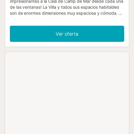
impresionantes a la Cala de Camp de Mar desde cada una
de las ventanas! La Villa y todos sus espacios habitables
son de enormes dimensiones muy espaciosa y cómoda. La
Villa tiene una gran entrada, 3 dormitorios todos con baño
en suite (uno con cama doble, y los otros 2 con 3 camas
individuales ideal para los jovencitos de la familia). En el
Ver oferta
salón disponen de 2 sofas cama individuales. Número de
licencia turística: ETV/5695. En la planta baja encontramos
un enorme salón-comedor que abre directamente a la
terraza-balcón perfecto para comidas al fresco & chilling.
La cocina totalmente equipada y BBQ están al lado
además de un baño adicional. Una preciosa terraza que
envuelve toda la casa con vistas a la cala, con acceso a la
piscina de agua salada, privada y jardines. La propiedad
está ubicada en una zona residencial tranquila aunque en
pocos minutos tiene la cala con supermercado, bares y
restaurantes. Con un sin fin de opciones conduciendo un
poco, están cerca Paguera, Puerto Andratx, Magalluf y
Santa Ponsa. Disponen de aparcamiento en la misma
propiedad. *Esta propiedad está situada en una zona
residencial, es por ello que solo se aceptan familias o
grupos de gente responsable que desean tranquilidad, no
se aceptarán grupos de jóvenes. Normas: - Está prohibido