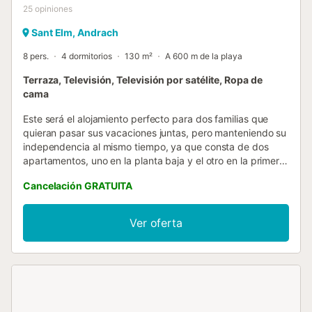
25
opiniones
Sant Elm, Andrach
8 pers.
4 dormitorios
130 m²
A 600 m de la playa
Terraza, Televisión, Televisión por satélite, Ropa de
cama
Este será el alojamiento perfecto para dos familias que
quieran pasar sus vacaciones juntas, pero manteniendo su
independencia al mismo tiempo, ya que consta de dos
apartamentos, uno en la planta baja y el otro en la primera
planta. Ambos apartamentos ofrecen sendas terrazas
Cancelación GRATUITA
amuebladas con una vista impactante del mar
Mediterráneo, donde pueden disfrutar de sus comidas de
verano al aire libre. Sólo tengan en cuenta que parte de la
Ver oferta
terraza en la planta baja constituye una zona de paso de
costas, por lo que pueden pasar algunas personas de
forma esporádica. En el interior, cada uno de los dos
apartamentos ofrece un amplio salón - comedor cocina
con un cómodo sofá y dos butacas desde donde podrán
contemplar el mar o ver la televisión por satélite. En las