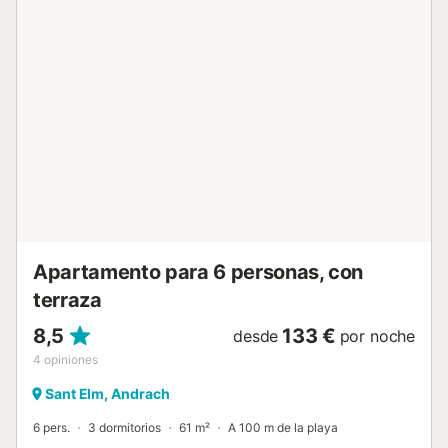
de rincones más modernos. El acogedor salón, en la planta
baja, ofrece dos sillones y un sofá donde poder ver la TV
mientras nos refrescamos con el aire acondicionado (o
entramos en calor junto a la estufa de leña en los días más
fríos), y una mesa de comedor. Luego está la cocina con el
equipamiento para cocinar durante las vacaciones entre el
que destaca la cocina de gas. La casa también ofrece
lavadora, plancha y tabla para planchar. En la casa hay 5
dormitorios, con aire acondicionado y armario, y 3 baños.
En la planta baja hay un dormitorio que ofrece dos camas
individuales. En la primera planta hay otros dos
dormitorios: uno tiene dos camas individuales y el otro con
cama de matrimonio desde el que se accede ...
Apartamento para 6 personas, con
terraza
8,5
133 €
desde
por noche
4
opiniones
Sant Elm, Andrach
6 pers.
3 dormitorios
61 m²
A 100 m de la playa