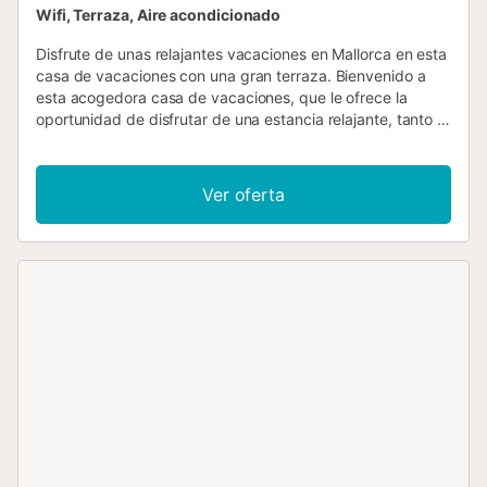
Wifi, Terraza, Aire acondicionado
Disfrute de unas relajantes vacaciones en Mallorca en esta
casa de vacaciones con una gran terraza. Bienvenido a
esta acogedora casa de vacaciones, que le ofrece la
oportunidad de disfrutar de una estancia relajante, tanto si
desea relajarse en la soleada terraza como explorar los
alrededores. La casa está amueblada de forma tradicional
y desprende un ambiente cálido. El salón cuenta con un
Ver oferta
acogedor rincón de sofás con chimenea donde podrá
pasar las tardes relajándose. El comedor de planta abierta
está diseñado con cariño e invita a disfrutar de comidas
de convivencia. En la cocina rústica encontrará todos los
utensilios necesarios para preparar sus comidas. En el
exterior, encontrará una gran terraza cubierta con
asientos, ideal para un desayuno abundante o una copa
de vino por la noche. Disfrute del entorno mediterráneo y
deje atrás la vida cotidiana. Explore las pintorescas
callejuelas de Sant Elm, visite los mercados regionales o
haga una excursión a las reservas naturales de los
alrededores. El mar tampoco está lejos y ofrece numerosas
oportunidades para practicar deportes acuáticos o