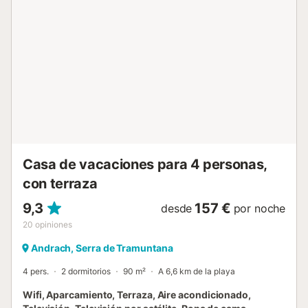
cocinas de cada piso tienen fogones eléctricos y cuentan
con todo lo necesario para que puedan cocinar sus
mejores platos. Para descansar hay 2 dormitorios en cada
apartamento, todos con armario y un ventilador. Uno tiene
dos camas individuales y el otro con una cama de
matrimonio. Hay un baño con ducha en cada piso. Si viajan
con niños pequeños podemos facilitarles una cuna y una
trona para hacer su estancia más agradable y cómoda.
Finalmente, ambos apartamentos cuentan con lavadora,
plancha y tabla para planchar. Sant Elm es una de las
zonas más espectaculares de la isla por sus aguas
cristalinas y su entorno protegido entre mar...
Casa de vacaciones para 4 personas,
con terraza
9,3
157 €
desde
por noche
20
opiniones
Andrach, Serra de Tramuntana
4 pers.
2 dormitorios
90 m²
A 6,6 km de la playa
Wifi, Aparcamiento, Terraza, Aire acondicionado,