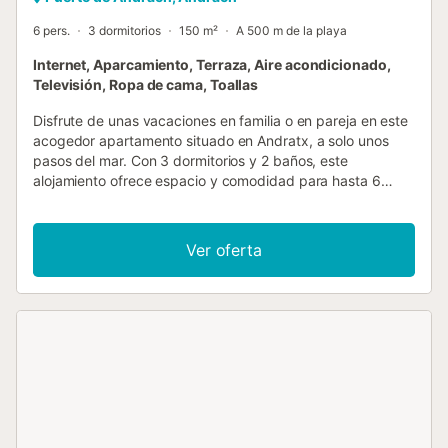
6 pers.
3 dormitorios
150 m²
A 500 m de la playa
Internet, Aparcamiento, Terraza, Aire acondicionado,
Televisión, Ropa de cama, Toallas
Disfrute de unas vacaciones en familia o en pareja en este
acogedor apartamento situado en Andratx, a solo unos
pasos del mar. Con 3 dormitorios y 2 baños, este
alojamiento ofrece espacio y comodidad para hasta 6
personas. El apartamento cuenta con aire acondicionado y
calefacción, lo que garantiza una temperatura agradable
durante todo el año. Además, dispone de una terraza de
Ver oferta
30 m² con vistas al mar, donde podrá relajarse y disfrutar
de comidas al aire libre. La cocina, totalmente equipada,
incluye electrodomésticos como frigorífico, congelador,
lavadora, lavavajillas, microondas, cafetera y tostadora,
entre otros. Encontrará todo lo necesario para preparar
cómodamente sus comidas. El alojamiento también ofrece
WiFi y TV, así como plancha y tabla de planchar. Se
admiten mascotas, con un máximo de 1 animal. El
apartamento dispone de 2 plazas de aparcamiento en el
mismo edificio, lo que facilita la llegada y la salida. Ubicado