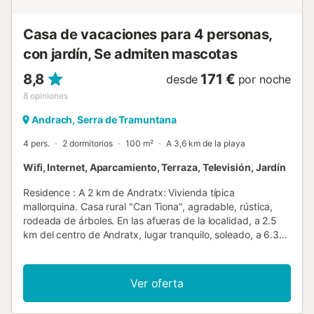
Casa de vacaciones para 4 personas,
con jardín, Se admiten mascotas
8,8
171 €
desde
por noche
8
opiniones
Andrach, Serra de Tramuntana
4 pers.
2 dormitorios
100 m²
A 3,6 km de la playa
Wifi, Internet, Aparcamiento, Terraza, Televisión, Jardín
Residence : A 2 km de Andratx: Vivienda típica
mallorquina. Casa rural "Can Tiona", agradable, rústica,
rodeada de árboles. En las afueras de la localidad, a 2.5
km del centro de Andratx, lugar tranquilo, soleado, a 6.3
km del mar, a 6.5 km de la playa, en el bosque. Privado:
terreno natural, jardín natural 2 ha. Terraza, muebles de
jardín, barbacoa. Infraestructura de la casa: acceso a
Ver oferta
internet, conexión WIFI. Acceso en coche por un camino
difícil (camino de tierra). Plaza de aparcamiento cerca de