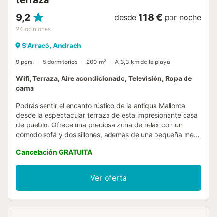
9,2
118 €
desde
por noche
24
opiniones
S'Arracó, Andrach
9 pers.
5 dormitorios
200 m²
A 3,3 km de la playa
Wifi, Terraza, Aire acondicionado, Televisión, Ropa de
cama
Podrás sentir el encanto rústico de la antigua Mallorca
desde la espectacular terraza de esta impresionante casa
de pueblo. Ofrece una preciosa zona de relax con un
cómodo sofá y dos sillones, además de una pequeña mesa
donde podréis tomar el aperitivo bajo la sombrilla y
Cancelación GRATUITA
disfrutar de las maravillosas vistas a las montañas. Por la
noche, es el sitio ideal para refrescarse después de un
intenso día en la playa o de excursión, tomando una copa
Ver oferta
de champán bajo el precioso cielo estrellado. Se trata de
una casa de pueblo con vecinos adyacentes. La espaciosa
casa de 3 plantas ofrece un peculiar estilo tradicional con
vigas de madera y paredes de piedra, salpicado a su vez