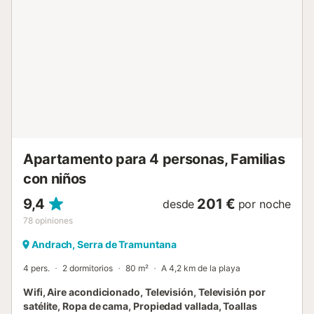
refrescarte y disfrutar del sol. La playa "Es Vaxsells" es la
más cercana a la propiedad y se puede llegar a ella en 8
minutos en coche. Otras playas como "Cala Blanca" y
"Playas de Camp de Mar" se encuentran a 9-12 minutos
en coche. El restaurante más cercano se encuentra a 600
m de la propiedad y se puede alcanzar en 7 minutos
andando. Se puede llegar a una zona con varios bares y
restaurantes después de 5 minutos en coche. El
supermercado más cercano está a 2,1 km de la propiedad.
El aeropuerto de Palma de Mallorca se encuentra a 45,5
km de la villa y se puede llegar a él en 38 minut...
Apartamento para 4 personas, Familias
con niños
9,4
201 €
desde
por noche
78
opiniones
Andrach, Serra de Tramuntana
4 pers.
2 dormitorios
80 m²
A 4,2 km de la playa
Wifi, Aire acondicionado, Televisión, Televisión por
satélite, Ropa de cama, Propiedad vallada, Toallas