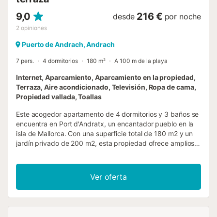
9,0
216 €
desde
por noche
2
opiniones
Puerto de Andrach, Andrach
7 pers.
4 dormitorios
180 m²
A 100 m de la playa
Internet, Aparcamiento, Aparcamiento en la propiedad,
Terraza, Aire acondicionado, Televisión, Ropa de cama,
Propiedad vallada, Toallas
Este acogedor apartamento de 4 dormitorios y 3 baños se
encuentra en Port d'Andratx, un encantador pueblo en la
isla de Mallorca. Con una superficie total de 180 m2 y un
jardín privado de 200 m2, esta propiedad ofrece amplios
espacios interiores y exteriores, ideal para familias y
parejas. El apartamento cuenta con 6 camas distribuidas
en 1 cama doble y 5 camas individuales, lo que permite
Ver oferta
alojar cómodamente hasta a 7 personas. Los 3 baños, de
los cuales 1 tiene ducha y 2 tienen bañera, garantizan la
comodidad de todos los huéspedes. La cocina
independiente, totalmente equipada con