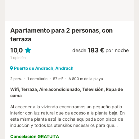
relajarse en la playa....
Apartamento para 2 personas, con
terraza
10,0
183 €
desde
por noche
1
opinión
Puerto de Andrach, Andrach
2 pers.
1 dormitorio
57 m²
A 800 m de la playa
Wifi, Terraza, Aire acondicionado, Televisión, Ropa de
cama
Al acceder a la vivienda encontramos un pequeño patio
interior con luz natural que da acceso a la planta baja. En
esta misma planta está la cocina equipada con placa de
inducción y todos los utensilios necesarios para que
cocinen como si estuvieran en casa. La zona del salón
Cancelación GRATUITA
tiene un cómodo sofá y Smart TV para ver sus series