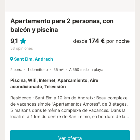
fumar dentro del inmueble. Si lo desean pueden fumar en
el exterio...
Apartamento para 2 personas, con
balcón y piscina
9,1
174 €
desde
por noche
53
opiniones
Sant Elm, Andrach
2 pers.
1 dormitorio
55 m²
A 550 m de la playa
Piscina, Wifi, Internet, Aparcamiento, Aire
acondicionado, Televisión
Residence : Sant Elm à 10 km de Andratx: Beau complexe
de vacances simple "Apartamentos Amores", de 3 étages.
5 maisons dans le même complexe de vacances. Dans la
localité, à 1 km du centre de San Telmo, en bordure de la
localité, à 11 km du centre d'Andratx, à 37 km du centre
de Palma, situation ensoleillée, à 100 m de la forêt, à 15 m
de la mer, accès direct à la plage, orientée sud-ouest. En
Ver oferta