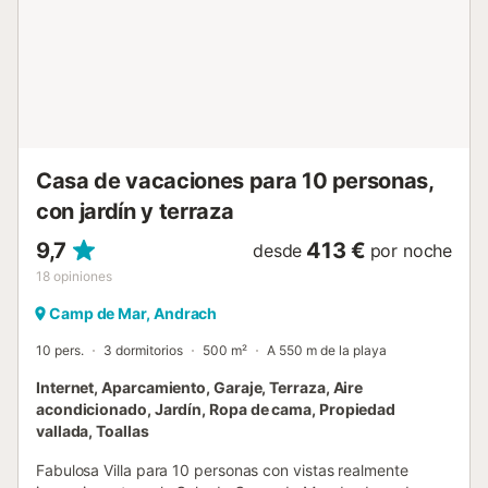
en una zona ideal para familias, a solo unos pasos del mar,
este acogedor apartamento es el lugar perfecto para
disfrutar de unas relajantes vacaciones en Mallorca....
Casa de vacaciones para 10 personas,
con jardín y terraza
9,7
413 €
desde
por noche
18
opiniones
Camp de Mar, Andrach
10 pers.
3 dormitorios
500 m²
A 550 m de la playa
Internet, Aparcamiento, Garaje, Terraza, Aire
acondicionado, Jardín, Ropa de cama, Propiedad
vallada, Toallas
Fabulosa Villa para 10 personas con vistas realmente