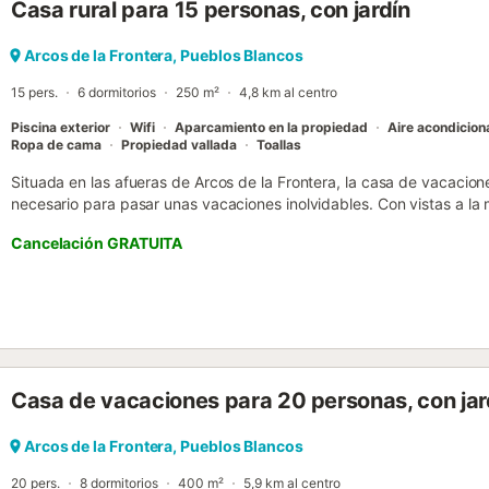
Casa rural para 15 personas, con jardín
Arcos de la Frontera, Pueblos Blancos
15 pers.
6 dormitorios
250 m²
4,8 km al centro
Piscina exterior
Wifi
Aparcamiento en la propiedad
Aire acondicio
Ropa de cama
Propiedad vallada
Toallas
Situada en las afueras de Arcos de la Frontera, la casa de vacacione
necesario para pasar unas vacaciones inolvidables. Con vistas a la
plantas consta de un salón/comedor, una cocina bien equipada con l
Cancelación GRATUITA
un aseo adicional, por lo que tiene capacidad para 16 personas. T
niños y una cuna sin coste adicional. Los servicios adicionales inclu
caliente y frío), una lavadora y una secadora, una chimenea (leña se
un televisor. También se puede solicitar una cuna, una trona y 2 ca
andaluza también ofrece una amplia zona exterior privada con balcón
descubiertas), piscina, ducha exterior y barbacoa. Desde la propie
de Arcos de la Frontera, los edificios iluminados por la noche y la igl
Casa de vacaciones para 20 personas, con ja
coche llegará a tiendas, bares, restaurantes y cafeterías y el supe
otro lado de la carretera. Si le apetece una excursión de un día a la
costa en menos de una hora. Además, se puede llegar al aeropuerto
Arcos de la Frontera, Pueblos Blancos
35 minutos (121 km). Hay plazas de aparcamiento disponibles en l..
20 pers.
8 dormitorios
400 m²
5,9 km al centro