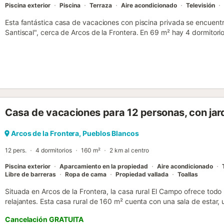
Piscina exterior
Piscina
Terraza
Aire acondicionado
Televisión
Esta fantástica casa de vacaciones con piscina privada se encuentr
Santiscal", cerca de Arcos de la Frontera. En 69 m² hay 4 dormitor
salón tiene acceso directo a la terraza cubierta y al jardín. La ubic
una vista fantástica de la ciudad, los alrededores y puestas de sol i
minutos a pie del lago, donde podrá disfrutar de la pesca y los dep
encontrará un bonito club náutico y una playa artificial de arena pa
a la hermosa Arcos de la Frontera con impresionantes lugares de int
Casa de vacaciones para 12 personas, con jar
Arcos de la Frontera, Pueblos Blancos
12 pers.
4 dormitorios
160 m²
2 km al centro
Piscina exterior
Aparcamiento en la propiedad
Aire acondicionado
Libre de barreras
Ropa de cama
Propiedad vallada
Toallas
Situada en Arcos de la Frontera, la casa rural El Campo ofrece todo
relajantes. Esta casa rural de 160 m² cuenta con una sala de estar,
dormitorios, 2 baños completos y un aseo adicional, con capacida
Cancelación GRATUITA
adultos y un niño menor de 15 años). Entre los servicios adicionales