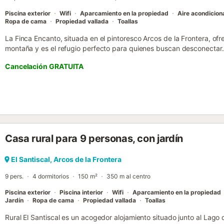
Piscina exterior
Wifi
Aparcamiento en la propiedad
Aire acondicio
Ropa de cama
Propiedad vallada
Toallas
La Finca Encanto, situada en el pintoresco Arcos de la Frontera, ofr
montaña y es el refugio perfecto para quienes buscan desconectar.
plantas acomoda hasta 20 personas con sus 8 dormitorios, 7 baños
Cancelación GRATUITA
modernas comodidades como Wi-Fi, televisión, aire acondicionado y 
una mesa de ping-pong y una cuna, garantizando una estancia cóm
cámaras y dispositivos de grabación de audio instalados, aunque 
huéspedes están presentes. Disfrute del amplio espacio exterior, d
disponible de abril a finales de octubre, un hermoso jardín, una barb
para retiros de yoga, esta propiedad ofrece un entorno idílico rodea
con deslumbrantes vistas a las montañas y pueblos cercanos. Explo
Casa rural para 9 personas, con jardín
incluyendo el propio Arcos de la Frontera, considerado uno de los m
Grazalema y el Parque Natural de Los Alcornocales. La finca propo
vehículos y permite un máximo de dos mascotas. Está prohibido fu
El Santiscal, Arcos de la Frontera
ofrece servicio de cuidado infantil. Además, hay una estación de ca
9 pers.
4 dormitorios
150 m²
350 m al centro
productos de cose...
Piscina exterior
Piscina interior
Wifi
Aparcamiento en la propiedad
Jardín
Ropa de cama
Propiedad vallada
Toallas
Rural El Santiscal es un acogedor alojamiento situado junto al Lago