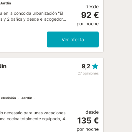
Jardín
desde
92 €
a en la conocida urbanización "El
ios y 2 baños y desde el acogedor
por noche
ación directamente en el embalse le da
nolvidables. La casa está a sólo 5
ortes acuáticos. Aquí también
Ver oferta
ra nadar. En sólo 3 km se puede llegar
erés y excelente gastronomía....
dín
9,2
27
opiniones
Televisión
Jardín
desde
 lo necesario para unas vacaciones
135 €
 una cocina totalmente equipada, 4
d para un máximo de 12 personas (11
por noche
 se incluyen aire acondicionado,