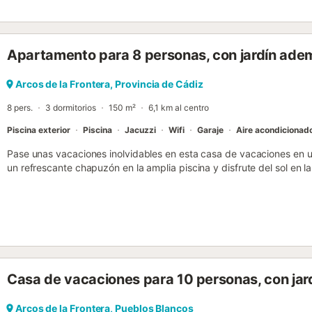
Apartamento para 8 personas, con jardín adem
Arcos de la Frontera, Provincia de Cádiz
8 pers.
3 dormitorios
150 m²
6,1 km al centro
Piscina exterior
Piscina
Jacuzzi
Wifi
Garaje
Aire acondicionad
Pase unas vacaciones inolvidables en esta casa de vacaciones en un
un refrescante chapuzón en la amplia piscina y disfrute del sol en l
pintoresco paisaje de Arcos de la Frontera le encantará y le invita
la bañera de hidromasaje y deje atrás el estrés de la vida cotidiana. D
descanso del ajetreo de la vida cotidiana. También hay una mesa d
oportunidad perfecta para mantenerse activo y divertirse en familia.
a disfrutar de las comidas juntos, mientras que la barbacoa le ofre
con una acogedora reunión por la noche. Visite la histórica ciudad d
estrechas calles, casas blancas e impresionantes vistas sobre el va
Casa de vacaciones para 10 personas, con jar
perfecto para dar relajantes paseos o disfrutar de un picnic en la ori
en uno de los restaurantes tradicionales y deleitarse con las delicias
Arcos de la Frontera, Pueblos Blancos