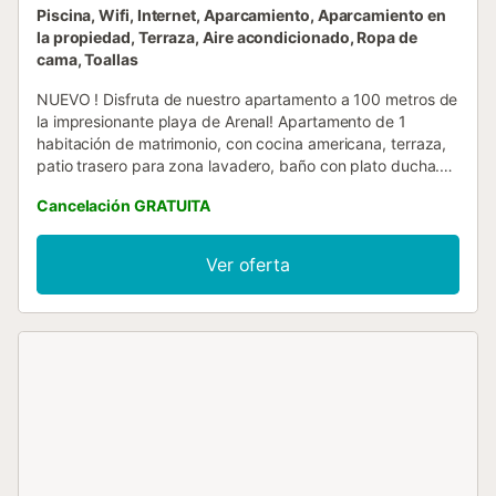
Piscina, Wifi, Internet, Aparcamiento, Aparcamiento en
la propiedad, Terraza, Aire acondicionado, Ropa de
cama, Toallas
NUEVO ! Disfruta de nuestro apartamento a 100 metros de
la impresionante playa de Arenal! Apartamento de 1
habitación de matrimonio, con cocina americana, terraza,
patio trasero para zona lavadero, baño con plato ducha.
Totalmente recién reformado, con muchísimo gusto.
Cancelación GRATUITA
Dispondrás de una piscina comunitaria fantástica para
toda la familia, zonas exteriores amplias, y bajada directa
a la playa. A tan sólo 50 metros, tendrás todos los
Ver oferta
servicios como: Restaurantes con diferentes gastronomías,
tiendas, souvenirs, supermercados, etc.. Y en la playa, no
olvides que podrás disfrutar de paseos en barca de motor,
velomares, juegos acuáticos!!! No lo pienses más, en
Castellsol, disfrutarás de unas fantásticas y merecidas
vacaciones....