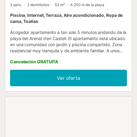
3 pers.
2 dormitorios
53 m²
A 200 m de la playa
Piscina, Internet, Terraza, Aire acondicionado, Ropa de
cama, Toallas
Acogedor apartamento a tan solo 5 minutos andando de la
playa del Arenal d'en Castell. El apartamento está ubicado
en una comunidad con jardín y piscina compartido. Zona
residencial muy tranquila y de ambiente familiar. A unos
200 mts se encuentran bares, restaurantes,
Cancelación GRATUITA
supermercados, y zona comercial. También hay una
farmacia, alquiler de coches , ideal para pasar unas
vacaciones con la familia. El apartamento es para alojar un
Ver oferta
máximo de 3 personas y está recién reformado. Consta de
salón con aire, con cocina abierta con barra americana,
totalmente equipada con microondas, nevera, horno y
vitrocerámica eléctrica, kettle, cafetera italiana y
tostadora. Lavadero independiente con lavadora y zona
para tender. Barbacoa portátil. Consta de 1 dormitorio
doble con 2 camas individuales con ventilador de techo y
1 dormitorio doble con cama de matrimonio con ventilador
de techo. Dispone de una terraza cubierta con mobiliario
exterior y hamacas. La contratación de este alojamiento