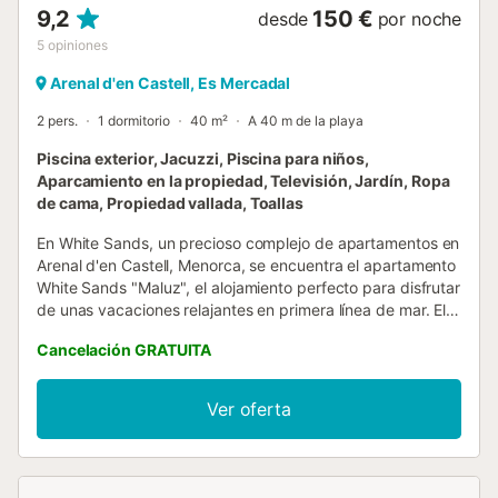
9,2
150 €
desde
por noche
5
opiniones
Arenal d'en Castell, Es Mercadal
2 pers.
1 dormitorio
40 m²
A 40 m de la playa
Piscina exterior, Jacuzzi, Piscina para niños,
Aparcamiento en la propiedad, Televisión, Jardín, Ropa
de cama, Propiedad vallada, Toallas
En White Sands, un precioso complejo de apartamentos en
Arenal d'en Castell, Menorca, se encuentra el apartamento
White Sands "Maluz", el alojamiento perfecto para disfrutar
de unas vacaciones relajantes en primera línea de mar. El
apartamento consta de un salón con un sofá cama para
Cancelación GRATUITA
niños menores de 12 años, una cocina bien equipada, un
dormitorio con una cama de matrimonio y un baño, por lo
que tiene capacidad para alojar a 2 personas y un niño de
Ver oferta
hasta 12 años. Entre los servicios adicionales se incluyen
ventiladores y una lavadora. El apartamento también
ofrece una terraza privada donde se puede empezar el
día con una taza de café mientras se admiran las