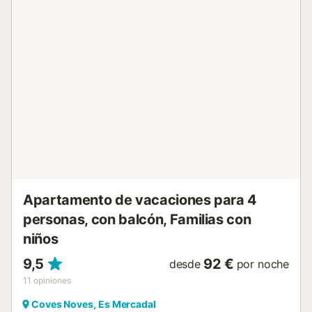
espectaculares vistas al mar. El complejo de apartamentos
cuenta con una hermosa zona exterior compartida donde
los huéspedes pueden nadar en la piscina, relajarse en el
jacuzzi o disfrutar de una bebida en el bar. La playa de
Platja d'Arenal d'en Castell está justo en frente del
complejo y se puede acceder a ella directamente desde la
zona exterior compartida. Esta playa es ideal para
relajarse en la arena con un buen libro o nadar en las
aguas cristalinas del mar. En las inmediaciones, a solo 20-
300 metros de distancia (1-5 minutos a pie), encontrarás
una gran variedad de tiendas, restaurantes, bares y
cafeterías. El aeropuerto de la isla se encuentra a 27
minutos en coche. Hay plazas de aparcamiento gratuitas
disponibles...
Apartamento de vacaciones para 4
personas, con balcón, Familias con
niños
9,5
92 €
desde
por noche
11
opiniones
Coves Noves, Es Mercadal