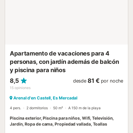
ping-pong. También encontrarás dentro del complejo el
Bar-Restaurante White's, que ofrece un excelente servicio
y una ubicación ideal. Hay varios supermercados a unos
200 metros y una selección de restaurantes, bares, cafés
y una farmacia a 100 metros. Para un día de playa, la
hermosa playa de arena de Playa Arenal d'en Castell, con
sus arenas blancas y sus aguas cristalinas que recuerdan
a una playa caribeña, está a 230 metros del apartamento
y a solo u...
Apartamento de vacaciones para 4
personas, con jardín además de balcón
y piscina para niños
8,5
81 €
desde
por noche
15
opiniones
Arenal d'en Castell, Es Mercadal
4 pers.
2 dormitorios
50 m²
A 150 m de la playa
Piscina exterior, Piscina para niños, Wifi, Televisión,
Jardín, Ropa de cama, Propiedad vallada, Toallas