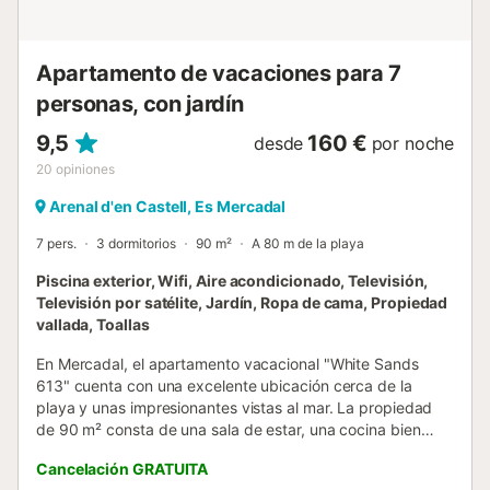
disfruta de unas vacaciones de 10 y aquí estamos para
ayudarte en todo....
Apartamento de vacaciones para 7
personas, con jardín
9,5
160 €
desde
por noche
20
opiniones
Arenal d'en Castell, Es Mercadal
7 pers.
3 dormitorios
90 m²
A 80 m de la playa
Piscina exterior, Wifi, Aire acondicionado, Televisión,
Televisión por satélite, Jardín, Ropa de cama, Propiedad
vallada, Toallas
En Mercadal, el apartamento vacacional "White Sands
613" cuenta con una excelente ubicación cerca de la
playa y unas impresionantes vistas al mar. La propiedad
de 90 m² consta de una sala de estar, una cocina bien
equipada con lavavajillas, 3 dormitorios y 2 baños, por lo
Cancelación GRATUITA
que puede alojar a 7 personas. Los servicios adicionales