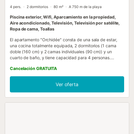
4 pers.
2 dormitorios
80 m²
A 750 m de la playa
Piscina exterior, Wifi, Aparcamiento en la propiedad,
Aire acondicionado, Televisión, Televisión por satélite,
Ropa de cama, Toallas
El apartamento "Orchidée" consta de una sala de estar,
una cocina totalmente equipada, 2 dormitorios (1 cama
doble (160 cm) y 2 camas individuales (90 cm)) y un
cuarto de baño, y tiene capacidad para 4 personas.
También dispone de conexión wifi, lavadora, aire
Cancelación GRATUITA
acondicionado, ventiladores y televisión. Cada habitación
dispone de aire acondicionado independiente, y el balcón
tiene un toldo automático. También hay disponible un
Ver oferta
televisor de 65 pulgadas. El apartamento tiene una terraza
en la azotea con lavadora. Las instalaciones exteriores
compartidas se encuentran en el Club de Tenis Coves
Noves, a 300 m de la propiedad. Tiene a su disposición: 2
pistas de tenis, una gran piscina, una pista de voleibol,
fútbol, pádel, petanca, una mesa de ping-pong y un
parque infantil. El restaurante está abierto del 1 de junio al
30 de septiembre. El club privado está abierto del 1 de