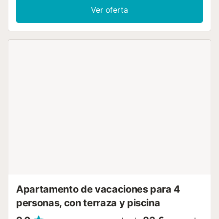
También hay una cuna disponible. Este alquiler de
Ver oferta
vacaciones cuenta con un balcón privado ideal para
relajarse por la noche. Hay una plaza de aparcamiento
disponible en la propiedad y aparcamiento gratuito en la
calle. Se permite una mascota. No se permite fumar ni
celebrar eventos....
Apartamento de vacaciones para 4
personas, con terraza y piscina