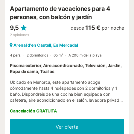
residencia es fácil por varias líneas regul...
Apartamento de vacaciones para 4
personas, con balcón y jardín
9,5
115 €
desde
por noche
2
opiniones
Arenal d'en Castell, Es Mercadal
4 pers.
2 dormitorios
65 m²
A 200 m de la playa
Piscina exterior, Aire acondicionado, Televisión, Jardín,
Ropa de cama, Toallas
Ubicado en Menorca, este apartamento acoge
cómodamente hasta 4 huéspedes con 2 dormitorios y 1
baño. Dispondréis de una cocina bien equipada con
cafetera, aire acondicionado en el salón, lavadora privada
y TV para vuestro entretenimiento. También hay cuna,
Cancelación GRATUITA
trona y unas magníficas vistas al mar para hacer vuestra
estancia aún más agradable. En el exterior podréis
relajaros en la terraza cubierta privada y en el balcón,
Ver oferta
ideales para disfrutar del entorno. Además, encontraréis