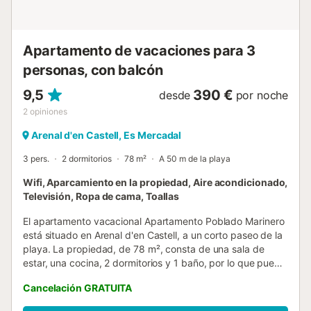
admiten mascotas (información en el anuncio), pueden
aplic...
Apartamento de vacaciones para 3
personas, con balcón
9,5
390 €
desde
por noche
2
opiniones
Arenal d'en Castell, Es Mercadal
3 pers.
2 dormitorios
78 m²
A 50 m de la playa
Wifi, Aparcamiento en la propiedad, Aire acondicionado,
Televisión, Ropa de cama, Toallas
El apartamento vacacional Apartamento Poblado Marinero
está situado en Arenal d'en Castell, a un corto paseo de la
playa. La propiedad, de 78 m², consta de una sala de
estar, una cocina, 2 dormitorios y 1 baño, por lo que puede
alojar a 4 y hasta 5 personas. Los servicios adicionales
Cancelación GRATUITA
incluyen Wi-Fi con un espacio de trabajo dedicado para
oficina en casa, televisión, aire acondicionado y lavadora.