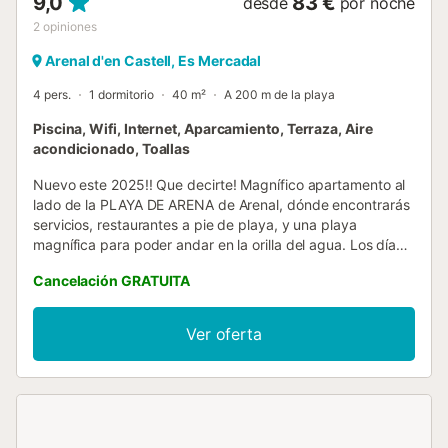
9,0
83 €
desde
por noche
2
opiniones
Arenal d'en Castell, Es Mercadal
4 pers.
1 dormitorio
40 m²
A 200 m de la playa
Piscina, Wifi, Internet, Aparcamiento, Terraza, Aire
acondicionado, Toallas
Nuevo este 2025!! Que decirte! Magnífico apartamento al
lado de la PLAYA DE ARENA de Arenal, dónde encontrarás
servicios, restaurantes a pie de playa, y una playa
magnífica para poder andar en la orilla del agua. Los días
que te de pereza ir a la playa, disfrutarás de la maravillosa
Cancelación GRATUITA
piscina comunitaria, muy amplia, la que te refrescará
estando a 15 metros de tu apartamento. El apartamento,
decorado con cariño, con terraza totalmente amueblada
Ver oferta
frente al mar, te invita a desayunar con la brisa. Aire
acondicionado para los días más calurosos o calefacción
por si en los meses Mayo o Octubre lo que necesitas,
aunque seguro que no. El apartamento está a un paso del
famoso "camí de cavalls", así como muchos servicios,
comercios y todo lo que necesites para unos días de