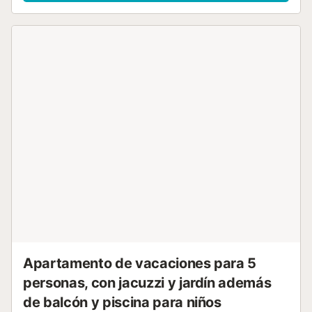
una ducha exterior y un jardín comunitario donde
descansar. La piscina comunitaria al aire libre os permitirá
refrescaros en los días más calurosos. Se admite 1
mascota durante la estancia. No se permiten eventos en la
propiedad. Información importante: también está
disponible el alquiler de coches y la organización de
excursiones en barco; para cualquier información o
petición, contactad con el anfitrión a través de la
plataforma de reserva....
Apartamento de vacaciones para 5
personas, con jacuzzi y jardín además
de balcón y piscina para niños