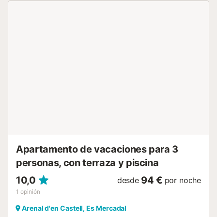
a 20 km y el Aeropuerto de Menorca a 23 km. En los
alrededores encontrarás varios restaurantes y cafeterías a
menos de 300 metros. Otras playas cercanas incluyen
Macar de Sa Llosa, Arenal de Son Saura y Caló Verd. El
alojamiento es no fumador. Es ideal para quienes buscan
tranquilidad y proximidad a la playa, con fácil acceso a
lugares de interés y servicios esenciales....
Apartamento de vacaciones para 3
personas, con terraza y piscina
10,0
94 €
desde
por noche
1
opinión
Arenal d'en Castell, Es Mercadal