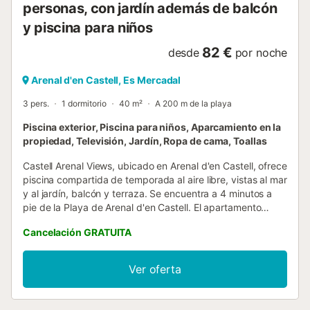
personas, con jardín además de balcón
y piscina para niños
82 €
desde
por noche
Arenal d'en Castell, Es Mercadal
3 pers.
1 dormitorio
40 m²
A 200 m de la playa
Piscina exterior, Piscina para niños, Aparcamiento en la
propiedad, Televisión, Jardín, Ropa de cama, Toallas
Castell Arenal Views, ubicado en Arenal d'en Castell, ofrece
piscina compartida de temporada al aire libre, vistas al mar
y al jardín, balcón y terraza. Se encuentra a 4 minutos a
pie de la Playa de Arenal d'en Castell. El apartamento
dispone de 1 dormitorio, 1 baño, ropa de cama, toallas, TV
Cancelación GRATUITA
de pantalla plana, cocina totalmente equipada y
aparcamiento privado gratuito. También ofrece servicio de
alquiler de coches. El Parque Natural de S'Albufera des
Ver oferta
Grau se encuentra muy cerca, mientras que el Castell de
San Antoni, el Faro de Favàritx y el Club de Golf Son Parc
están a poca distancia en coche. El Puerto de Mahón está