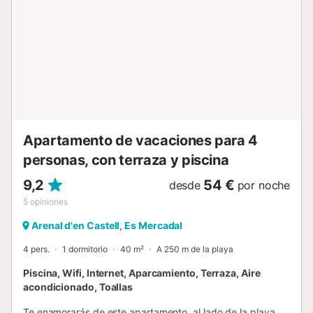
mayo al 30 de septiembre. El supermercado más cercano
está a 400 m, al igual que otros restaurantes. Disfrute de
los restaurantes junto al mar, el agua azul claro y la vista
panorámica de la bahía. También hay un parque acuático
cerca, y un campo de golf de 18 hoyos a 2,5 km. El
aeropuerto más cercano es el de Mahón, a 23 km (25
minutos en coche). El apartamento "Orchidée" está
situado en la localidad costera de Coves Noves, en el
norte de Menorca, a pocos minutos a pie de la playa más
cercana (Playa Arenal d'En ...
Apartamento de vacaciones para 4
personas, con terraza y piscina
9,2
54 €
desde
por noche
5
opiniones
Arenal d'en Castell, Es Mercadal
4 pers.
1 dormitorio
40 m²
A 250 m de la playa
Piscina, Wifi, Internet, Aparcamiento, Terraza, Aire
acondicionado, Toallas
Te enamorarás de este apartamento, al lado de la playa.