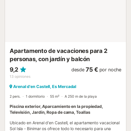
implica la aceptación expresa de nuestros Términos y
Condiciones, disponibles en la página web de Escape
Home. Tasa turística: De acuerdo con la normativa del
Parlamento de les Illes Balears, se aplica la Tasa sobre el
Turismo Sostenible a todos los huéspedes que se alojen en
un alojamiento turístico en Baleares. En caso de que esta
tasa no esté incluida en el precio de la reserva, deberá
abonarse antes de la ll...
Apartamento de vacaciones para 2
personas, con jardín y balcón
9,2
75 €
desde
por noche
13
opiniones
Arenal d'en Castell, Es Mercadal
2 pers.
1 dormitorio
55 m²
A 250 m de la playa
Piscina exterior, Aparcamiento en la propiedad,
Televisión, Jardín, Ropa de cama, Toallas
Ubicado en Arenal d'en Castell, el apartamento vacacional
Sol Isla - Binimar os ofrece todo lo necesario para una