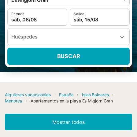
Es Migjorn Gran
Entrada
Salida
sáb, 08/08
sáb, 15/08
Huéspedes
BUSCAR
Alquileres vacacionales
España
Islas Baleares
Menorca
Apartamentos en la playa Es Migjorn Gran
Mostrar todos