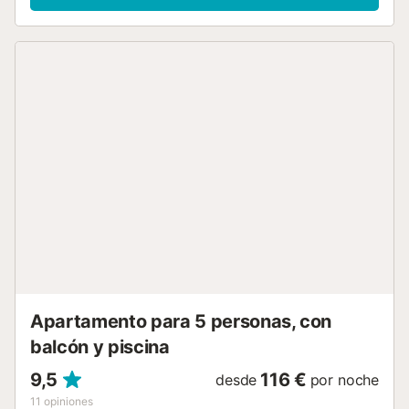
streaming, aire acondicionado, un ventilador, una lavadora,
así como toallas de playa/piscina. Este apartamento de
vacaciones cuenta con una terraza privada para relajarse
por la noche. Este alquiler de vacaciones cuenta con una
refrescante piscina compartida para los calurosos días de
verano. La propiedad está ubicada en cerca de la playa y
los enlaces de transporte público están a poca distancia.
No se permiten mascotas, fumar ni celebrar eventos. Esta
propiedad tiene directrices para ayudar a los huéspedes
con la correcta separación de residuos. Se proporciona
más información in situ. Este alquiler cuenta con
características de ahorro de luz y agua....
Apartamento para 5 personas, con
balcón y piscina
9,5
116 €
desde
por noche
11
opiniones