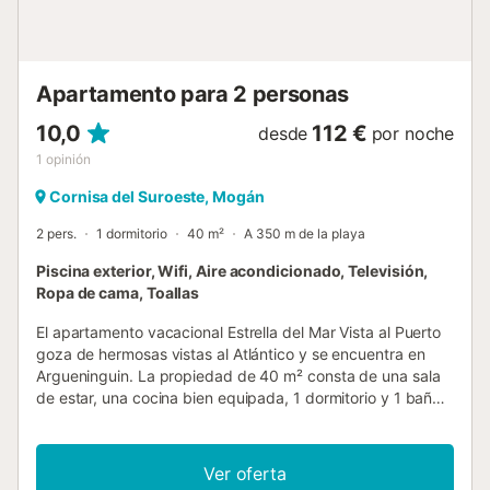
Apartamento para 2 personas
10,0
112 €
desde
por noche
1
opinión
Cornisa del Suroeste, Mogán
2 pers.
1 dormitorio
40 m²
A 350 m de la playa
Piscina exterior, Wifi, Aire acondicionado, Televisión,
Ropa de cama, Toallas
El apartamento vacacional Estrella del Mar Vista al Puerto
goza de hermosas vistas al Atlántico y se encuentra en
Argueninguin. La propiedad de 40 m² consta de una sala
de estar, una cocina bien equipada, 1 dormitorio y 1 baño,
por lo que puede alojar a 2 personas. Los servicios
adicionales incluyen Wi-Fi de alta velocidad (apto para
videollamadas) con un espacio de trabajo dedicado para
Ver oferta
hacer videollamadas, una smart TV con servicios de