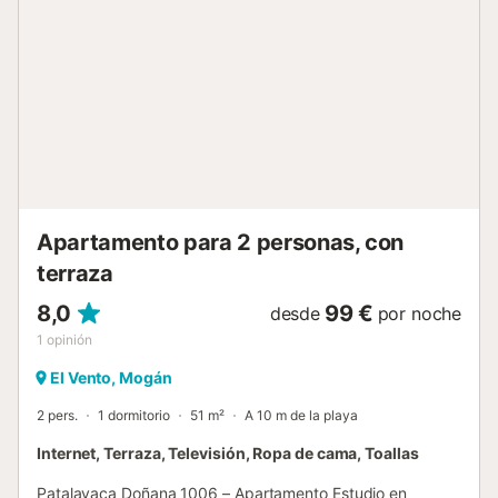
el registro de huésped es obligatorio para mayores de 14
años y solo cuando esté completado para todos los
viajeros se podrá dar acceso a la propiedad. En caso de
haber pagado la totalidad de la reserva por adelantado en
su plataforma de reservas favorita, solo deberá finalizar el
proceso de registro online. Aplicamos protocolos
específicos de limpieza y desinfección para garantizar la
plena seguridad de nuestros huéspedes. La limpieza de la
propiedad es realizada por personal de limpieza
profesional. Nuestro objetivo es ofrecer un servicio de alta
calidad. Si encuentra algú...
Apartamento para 2 personas, con
terraza
8,0
99 €
desde
por noche
1
opinión
El Vento, Mogán
2 pers.
1 dormitorio
51 m²
A 10 m de la playa
Internet, Terraza, Televisión, Ropa de cama, Toallas
Patalavaca Doñana 1006 – Apartamento Estudio en