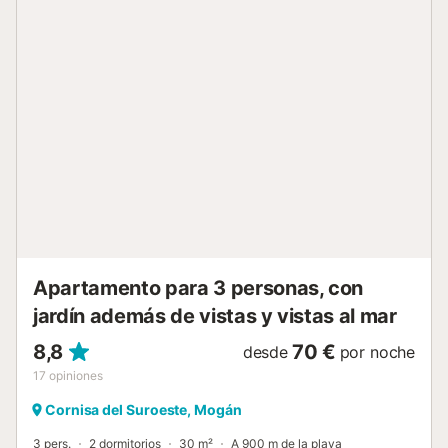
hace que su estancia sea aún más cómoda.Todas las
habitaciones están equipadas con ventiladores de techo
para proporcionar mayor comodidad y una mejor
circulación del aire. El aire acondicionado está disponible
como servicio opcional y conlleva un suplemento. Si desea
utilizar el aire acondicionado durante su estancia, por favor
infórmenos antes o a su llegada para organizar el acceso y
comunicarle el importe correspondiente. La playa se
encuentra a poca distancia a pie del alojamiento. El
apartamento dispone de Wi-Fi de alta velocidad gratuito y
aparcamiento privado gratuito junto al alojamiento. El aire
acondicionado está disponib...
Apartamento para 3 personas, con
jardín además de vistas y vistas al mar
8,8
70 €
desde
por noche
17
opiniones
Cornisa del Suroeste, Mogán
3 pers.
2 dormitorios
30 m²
A 900 m de la playa