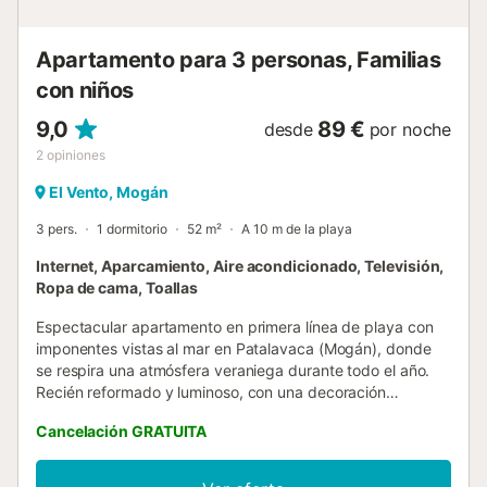
mascota. No se permite celebrar eventos en este est...
Apartamento para 3 personas, Familias
con niños
9,0
89 €
desde
por noche
2
opiniones
El Vento, Mogán
3 pers.
1 dormitorio
52 m²
A 10 m de la playa
Internet, Aparcamiento, Aire acondicionado, Televisión,
Ropa de cama, Toallas
Espectacular apartamento en primera línea de playa con
imponentes vistas al mar en Patalavaca (Mogán), donde
se respira una atmósfera veraniega durante todo el año.
Recién reformado y luminoso, con una decoración
exquisita en la que se ha cuidado hasta el mínimo detalle e
Cancelación GRATUITA
Internet WiFi pensada para el teletrabajo. Con capacidad
para 3 personas y acceso directo a la playa, este
apartamento tiene todos los ingredientes para unas