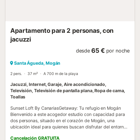
1006 en Mogán Recepción y entrega de llaves personal
hasta las 20:00 h. Limpieza completa semanal (para
reservas de más de 7 noches) con cambio de sábanas y
toal...
Apartamento para 2 personas, con
jacuzzi
65 €
desde
por noche
Santa Águeda, Mogán
2 pers.
37 m²
A 700 m de la playa
Jacuzzi, Internet, Garaje, Aire acondicionado,
Televisión, Televisión de pantalla plana, Ropa de cama,
Toallas
Sunset Loft By CanariasGetaway: Tu refugio en Mogán
Bienvenido a este acogedor estudio con capacidad para
dos personas, situado en el corazón de Mogán, una
ubicación ideal para quienes buscan disfrutar del entorno
natural y la cercanía al mar. Con 37 m² y de reciente
Cancelación GRATUITA
construcción, el alojamiento ofrece agradables vistas a la