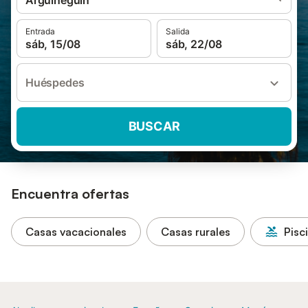
Arguineguín
Entrada
Salida
sáb, 15/08
sáb, 22/08
Huéspedes
BUSCAR
Encuentra ofertas
Casas vacacionales
Casas rurales
Pisc