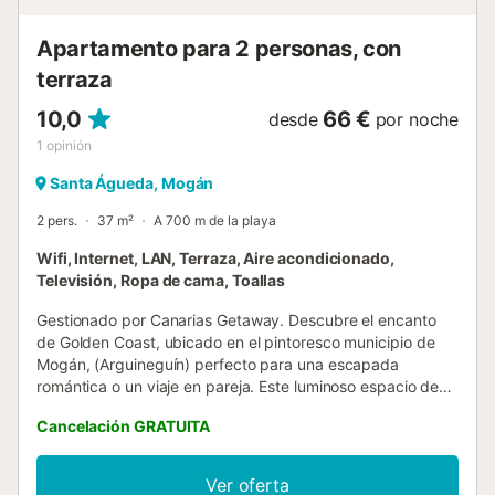
Apartamento para 2 personas, con
terraza
10,0
66 €
desde
por noche
1
opinión
Santa Águeda, Mogán
2 pers.
37 m²
A 700 m de la playa
Wifi, Internet, LAN, Terraza, Aire acondicionado,
Televisión, Ropa de cama, Toallas
Gestionado por Canarias Getaway. Descubre el encanto
de Golden Coast, ubicado en el pintoresco municipio de
Mogán, (Arguineguín) perfecto para una escapada
romántica o un viaje en pareja. Este luminoso espacio de
37 metros cuadrados ofrece una experiencia íntima y
Cancelación GRATUITA
confortable, ideal para aquellos que buscan descanso y
tranquilidad. Cuenta con todas las comodidades para
hacer de tu estancia una experiencia inolvidable: WiFi de
Ver oferta