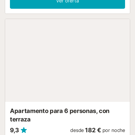
Ver oferta
vacaciones únicas en Gran Canaria. Este precioso
apartamento en primera línea de playa con grandes
ventanales y unas espectaculares vistas, es ideal para
parejas y familias y viajes de negocios, ya que cuenta con
capacidad para 3 personas. Con un amplio dormitorio con
vistas al mar y a la playa, cama de matrimonio, armarios
empotrados y un luminoso salón con sofá cama y aire
acondicionado con vistas panorámicas a la preciosa playa
de Patalavaca. Con cocina equipada independiente, un
baño y una zona de estar donde podrás almorzar, relajarte
y disfrutar de momentos de desconexión. Con Internet Wifi
de Fibra pensada para el teletrabajo, Smart TV, y
ascensor. En una situación privilegiada, ubicado en uno de
los puntos más turísticos de la isla, ideal para los amantes
del mar y la gastronomía local. Con todos los servicios
necesarios alrededor, muy próximo a Arguineguín y a
pocos pasos caminando del agradable camino que
conecta Patalavaca y la playa de Anfi de...
Apartamento para 6 personas, con
terraza
9,3
182 €
desde
por noche