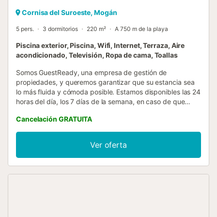
Cornisa del Suroeste, Mogán
5 pers.
3 dormitorios
220 m²
A 750 m de la playa
Piscina exterior, Piscina, Wifi, Internet, Terraza, Aire
acondicionado, Televisión, Ropa de cama, Toallas
Somos GuestReady, una empresa de gestión de
propiedades, y queremos garantizar que su estancia sea
lo más fluida y cómoda posible. Estamos disponibles las 24
horas del día, los 7 días de la semana, en caso de que
necesite asistencia durante su estancia. Tenga en cuenta
Cancelación GRATUITA
que esta es una casa particular, por lo que le pedimos que
la cuide como si fuera la suya propia. La propiedad es
fácilmente accesible en transporte público y en coche. El
Ver oferta
Aeropuerto de Gran Canaria está a 22 minutos en coche
de la propiedad. Puede entrar en el alojamiento en
cualquier momento después de las 15:00. El check-in
anticipado solo puede organizarse bajo petición. Si lo
necesita, envíenos un correo electrónico. Recuerde
completar todos los pagos pendientes, si los hubiera, así
como su registro online de huésped. Tenga en cuenta que