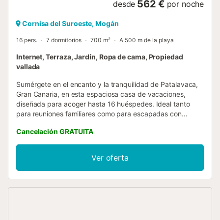
562 €
desde
por noche
Cornisa del Suroeste, Mogán
16 pers.
7 dormitorios
700 m²
A 500 m de la playa
Internet, Terraza, Jardín, Ropa de cama, Propiedad
vallada
Sumérgete en el encanto y la tranquilidad de Patalavaca,
Gran Canaria, en esta espaciosa casa de vacaciones,
diseñada para acoger hasta 16 huéspedes. Ideal tanto
para reuniones familiares como para escapadas con
amigos, esta casa independiente promete ser el refugio
Cancelación GRATUITA
perfecto para quienes buscan un equilibrio perfecto entre
la relajación y la aventura en una de las islas más bellas del
Atlántico. Dentro de la casa, se despliega un ambiente
Ver oferta
acogedor y bien equipado, distribuido en 7 dormitorios y 4
baños, que incluyen tanto ducha como bañera para
satisfacer las preferencias de todos los huéspedes. La
practicidad se encuentra en cada rincón, desde la
lavadora de uso exclusivo hasta la cafetera de filtro y el
lavavajillas, pasando por el esencial hervidor de agua,