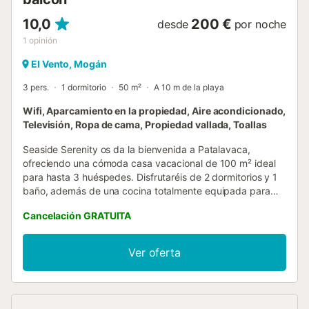
10,0
200 €
desde
por noche
1
opinión
El Vento, Mogán
3 pers.
1 dormitorio
50 m²
A 10 m de la playa
Wifi, Aparcamiento en la propiedad, Aire acondicionado,
Televisión, Ropa de cama, Propiedad vallada, Toallas
Seaside Serenity os da la bienvenida a Patalavaca,
ofreciendo una cómoda casa vacacional de 100 m² ideal
para hasta 3 huéspedes. Disfrutaréis de 2 dormitorios y 1
baño, además de una cocina totalmente equipada para
vuestra comodidad. La propiedad cuenta con aire
Cancelación GRATUITA
acondicionado, Wi-Fi y juguetes y libros compartidos para
niños, asegurando una estancia agradable. El exterior
invita a relajaros y disfrutar durante vuestra visita. Hay 1
Ver oferta
plaza de aparcamiento compartida disponible en el
alojamiento. Podéis traer 1 mascota durante vuestra
estancia. Por favor, tened en cuenta que no se permiten
eventos en la propiedad....