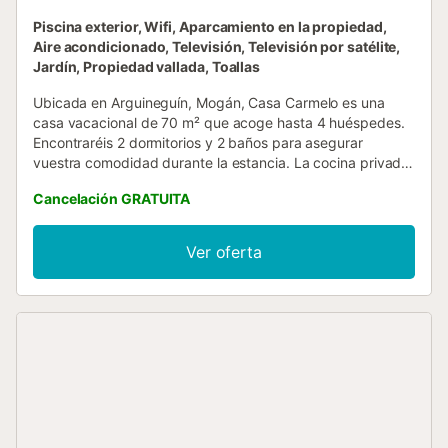
Piscina exterior, Wifi, Aparcamiento en la propiedad,
Aire acondicionado, Televisión, Televisión por satélite,
Jardín, Propiedad vallada, Toallas
Ubicada en Arguineguín, Mogán, Casa Carmelo es una
casa vacacional de 70 m² que acoge hasta 4 huéspedes.
Encontraréis 2 dormitorios y 2 baños para asegurar
vuestra comodidad durante la estancia. La cocina privada
os permite preparar vuestras propias comidas, y entre las
Cancelación GRATUITA
comodidades se incluyen aire acondicionado, TV, Wi-Fi y
lavadora. Las familias con niños dispondrán de cuna,
trona, juguetes y libros para los más pequeños. Salid al
Ver oferta
balcón privado y la terraza descubierta para relajaros y
disfrutar del entorno tranquilo. El jardín compartido ofrece
más espacio exterior para explorar, y podréis refrescaros
en la piscina exterior compartida. El aparcamiento
compartido está disponible en la propiedad. Se permite
fumar durante la estancia, pero tened en cuenta que no se
permiten eventos en el alojamiento....