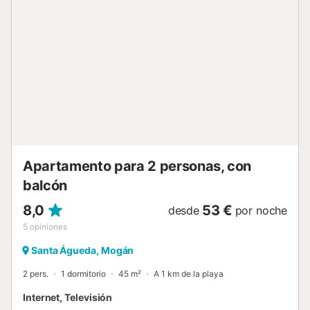
asegurando así una estancia cómoda y sin complicaciones
para todos. El exterior de esta casa es un auténtico
paraíso privado, con una piscina de uso exclusivo que
invita a refrescantes chapuzones bajo el sol canario. La
terraza y el balcón se erigen como los lugares idóneos
para disfrutar de momentos tranquilos al aire libre,
mientras que el jardín de uso exclusivo ofrece un espacio
verde y sereno para relajarse o para que los más
pequeños jueguen y exploren. La ubicación de la casa no
podría ser más conveniente, situada a tan solo 500 metros
de la playa y del mar, lo que permite fácil acceso a días de
sol y arena sin ten...
Apartamento para 2 personas, con
balcón
8,0
53 €
desde
por noche
5
opiniones
Santa Águeda, Mogán
2 pers.
1 dormitorio
45 m²
A 1 km de la playa
Internet, Televisión