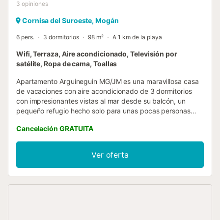
3
opiniones
Cornisa del Suroeste, Mogán
6 pers.
3 dormitorios
98 m²
A 1 km de la playa
Wifi, Terraza, Aire acondicionado, Televisión por
satélite, Ropa de cama, Toallas
Apartamento Arguineguin MG/JM es una maravillosa casa
de vacaciones con aire acondicionado de 3 dormitorios
con impresionantes vistas al mar desde su balcón, un
pequeño refugio hecho solo para unas pocas personas
privilegiadas. Este fantástico alojamiento vacacional está
Cancelación GRATUITA
ubicado frente al mar y ofrece 3 dormitorios, para alojar
hasta a 6 personas en el sur de Gran Canaria, se
encuentra ubicado en el último piso del edificio lo que
Ver oferta
garantiza privacidad, relax, y las mejores vistas de la zona.
Apartamento Arguineguin MG/JM es una bonita propiedad
de vacaciones, cuenta con una habitación doble con una
cama queen size, y otros 2 dormitorios con camas
individuales. Cuenta con 2 baños, uno de ellos completo
con bañera y el otro con ducha. La cocina está muy bien
equipada con horno, lavavajillas y utensilios para hacer sus