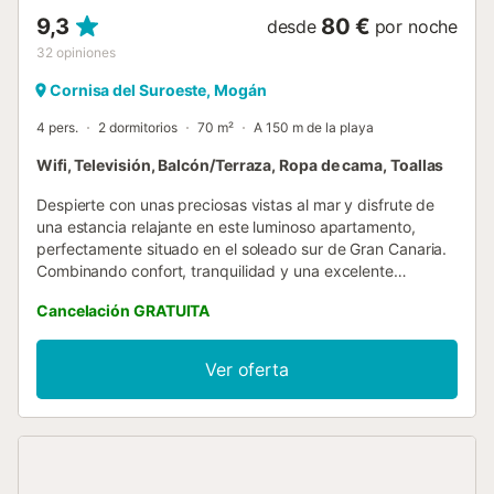
9,3
80 €
desde
por noche
32
opiniones
Cornisa del Suroeste, Mogán
4 pers.
2 dormitorios
70 m²
A 150 m de la playa
Wifi, Televisión, Balcón/Terraza, Ropa de cama, Toallas
Despierte con unas preciosas vistas al mar y disfrute de
una estancia relajante en este luminoso apartamento,
perfectamente situado en el soleado sur de Gran Canaria.
Combinando confort, tranquilidad y una excelente
ubicación, es la opción ideal para familias, parejas y
Cancelación GRATUITA
amigos que desean descubrir la isla. El apartamento tiene
capacidad para hasta cuatro personas y dispone de un
luminoso salón, una cocina americana totalmente
Ver oferta
equipada, dos dormitorios independientes, un moderno
baño con ducha y un balcón privado con hermosas vistas
al océano Atlántico. Es el lugar perfecto para desayunar,
relajarse después de un día de playa o contemplar el
atardecer. Los huéspedes disfrutan de Wi-Fi de alta
velocidad gratuito y aparcamiento privado gratuito, lo que