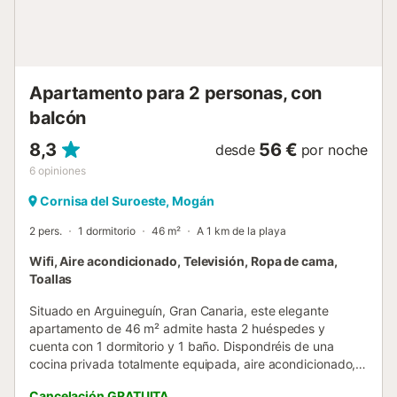
Apartamento para 2 personas, con
balcón
8,3
56 €
desde
por noche
6
opiniones
Cornisa del Suroeste, Mogán
2 pers.
1 dormitorio
46 m²
A 1 km de la playa
Wifi, Aire acondicionado, Televisión, Ropa de cama,
Toallas
Situado en Arguineguín, Gran Canaria, este elegante
apartamento de 46 m² admite hasta 2 huéspedes y
cuenta con 1 dormitorio y 1 baño. Dispondréis de una
cocina privada totalmente equipada, aire acondicionado,
ventilador, TV con vídeo bajo demanda, Wi-Fi apto para
Cancelación GRATUITA