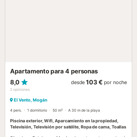
vacaciones más tranquilas y confortables, su magnífico
balcón está además equipado con mobiliario de exterior
para poder disfrutar de una comida al aire libre con las
mejores vistas al mar y de la brisa de Arguineguín. Dicen
que Arguineguín tiene el mejor clima del mundo y aunque
no podemos garantizar esto al 100%, podemos asegurarle
que pasar unas vacaciones relajantes en este hermoso
apartamento frente al mar no lo dejará indiferente.
Arguineguín tiene el corazón, el alma y el encanto de un
pueblo de pescadores. No necesitará un coche ya que la
playa está justo al...
Apartamento para 4 personas
8,0
103 €
desde
por noche
2
opiniones
El Vento, Mogán
4 pers.
1 dormitorio
50 m²
A 30 m de la playa
Piscina exterior, Wifi, Aparcamiento en la propiedad,
Televisión, Televisión por satélite, Ropa de cama, Toallas