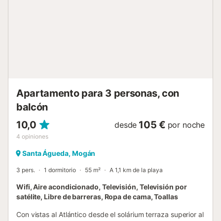
disfrutan de Wi-Fi de alta velocidad gratuito y
aparcamiento publico. Además, tienen acceso a varias
amplias piscinas comunitarias situadas a solo unos pasos
del apartamento. Un jardín paisajístico junto al alojamiento
crea un ambiente aún más tranquilo. Centros comerciales,
supermercados, restaurantes, cafeterías y todos los
servicios esenciales se encuentran a poca dis...
Apartamento para 3 personas, con
balcón
10,0
105 €
desde
por noche
4
opiniones
Santa Águeda, Mogán
3 pers.
1 dormitorio
55 m²
A 1,1 km de la playa
Wifi, Aire acondicionado, Televisión, Televisión por
satélite, Libre de barreras, Ropa de cama, Toallas
Con vistas al Atlántico desde el solárium terraza superior al