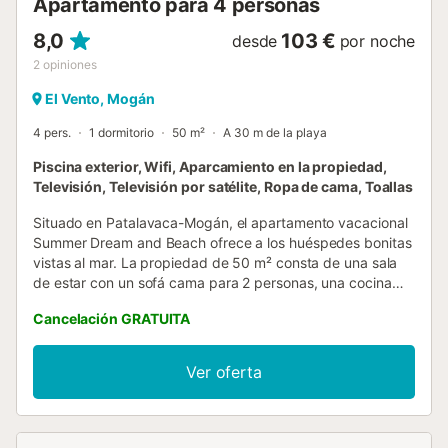
Apartamento para 4 personas
8,0
103 €
desde
por noche
2
opiniones
El Vento, Mogán
4 pers.
1 dormitorio
50 m²
A 30 m de la playa
Piscina exterior, Wifi, Aparcamiento en la propiedad,
Televisión, Televisión por satélite, Ropa de cama, Toallas
Situado en Patalavaca-Mogán, el apartamento vacacional
Summer Dream and Beach ofrece a los huéspedes bonitas
vistas al mar. La propiedad de 50 m² consta de una sala
de estar con un sofá cama para 2 personas, una cocina
bien equipada, 1 dormitorio y 1 baño, por lo que puede
Cancelación GRATUITA
alojar a 4 personas. Los servicios adicionales incluyen Wi-
Fi de alta velocidad (apto para videollamadas) con un
espacio de trabajo para hacer videollamadas, toallas y
Ver oferta
ropa de cama, lavadora y televisión. Hay una plaza de
aparcamiento disponible en el recinto. Se admiten niños.
No se permiten mascotas. Este inmueble no dispone de
aire acondicionado. La propiedad no tiene escalones en su