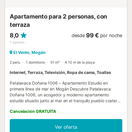
Apartamento para 2 personas, con
terraza
8,0
99 €
desde
por noche
1
opinión
El Vento, Mogán
2 pers.
1 dormitorio
51 m²
A 10 m de la playa
Internet, Terraza, Televisión, Ropa de cama, Toallas
Patalavaca Doñana 1006 – Apartamento Estudio en
primera línea de mar en Mogán Descubre Patalavaca
Doñana 1006, un acogedor y moderno apartamento
estudio situado junto al mar en el tranquilo pueblo costero
de Patalavaca, Mogán. Gestionado por VillaGranCanaria,
Cancelación GRATUITA
este apartamento de 50 m² es ideal para parejas que
buscan una escapada tranquila junto al mar en el soleado
sur de Gran Canaria. Decorado con buen gusto y con
Ver oferta
abundante luz natural, el apartamento ofrece hermosas