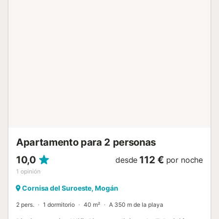
acceso ni en su interior. Hay cámaras de seguridad y/o
dispositivos de grabación de audio en las instalaciones.
Hay un ascensor disponible en el edificio....
Apartamento para 2 personas
10,0
112 €
desde
por noche
1
opinión
Cornisa del Suroeste, Mogán
2 pers.
1 dormitorio
40 m²
A 350 m de la playa