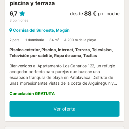
piscina y terraza
6,7
88 €
desde
por noche
3
opiniones
Cornisa del Suroeste, Mogán
2 pers.
1 dormitorio
34 m²
A 200 m de la playa
Piscina exterior, Piscina, Internet, Terraza, Televisión,
Televisión por satélite, Ropa de cama, Toallas
Bienvenidos al Apartamento Los Canarios 122, un refugio
acogedor perfecto para parejas que buscan una
escapada tranquila de playa en Patalavaca. Disfrute de
unas impresionantes vistas de la costa de Arguineguin y
del mar desde este clásico apartamento estilo estudio.
Cancelación GRATUITA
Experimenten un ambiente tranquilo acompañado por los
relajantes sonidos de las olas del océano. Disfruten de un
café matutino en la terraza o contemplando el atardecer
Ver oferta
con una copa de vino, cada momento estará lleno de
belleza natural. El apartamento cuenta con una cómoda
cama doble y un baño con ducha. Relájense en la