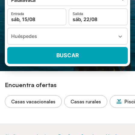
Patalavaca
Entrada
Salida
sáb, 15/08
sáb, 22/08
Huéspedes
BUSCAR
Encuentra ofertas
Casas vacacionales
Casas rurales
Pisc