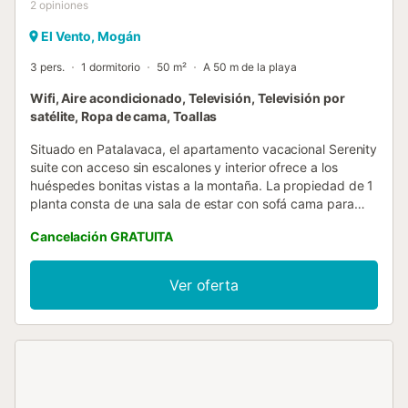
2
opiniones
El Vento, Mogán
3 pers.
1 dormitorio
50 m²
A 50 m de la playa
Wifi, Aire acondicionado, Televisión, Televisión por
satélite, Ropa de cama, Toallas
Situado en Patalavaca, el apartamento vacacional Serenity
suite con acceso sin escalones y interior ofrece a los
huéspedes bonitas vistas a la montaña. La propiedad de 1
planta consta de una sala de estar con sofá cama para
una persona, una cocina bien equipada, 1 dormitorio y 1
Cancelación GRATUITA
baño, por lo que puede alojar a 3 personas. Los servicios
adicionales incluyen Wi-Fi de alta velocidad (apto para
videollamadas), una smart TV con servicios de streaming,
Ver oferta
aire acondicionado, un ventilador, así como una lavadora.
También hay una cuna y una trona disponibles. El edificio
en el que se encuentra el alojamiento dispone de ascensor.
El apartamento está situado en Patalavaca, una pequeña
zona costera de Gran Canaria conocida por sus hermosas
playas y su ambiente relajado. Cerca, encontrará un
impresionante complejo de playa con arena blanca