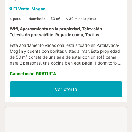
El Vento, Mogán
4 pers.
1 dormitorio
50 m²
A 30 m de la playa
Wifi, Aparcamiento en la propiedad, Televisión,
Televisión por satélite, Ropa de cama, Toallas
Este apartamento vacacional está situado en Patalavaca-
Mogán y cuenta con bonitas vistas al mar. Esta propiedad
de 50 m² consta de una sala de estar con un sofá cama
para 2 personas, una cocina bien equipada, 1 dormitorio y
1 baño, por lo que tiene capacidad para 4 personas. Los
Cancelación GRATUITA
servicios adicionales incluyen Wi-Fi de alta velocidad con
un espacio de trabajo dedicado para el teletrabajo, una
lavadora, así como televisión por satélite. Disfrute de unas
Ver oferta
fantásticas vistas al mar mientras prepara una comida
saludable para su familia. Hay aparcamiento disponible en
la propiedad. No se admiten animales de compañía. El aire
acondicionado no está disponible actualmente. El Wi-Fi es
apto para hacer videollamadas. La propiedad no tiene
escalones en el acceso y en el interior. Hay cámaras de
seguridad en el edificio. Hay un ascensor disponible en el