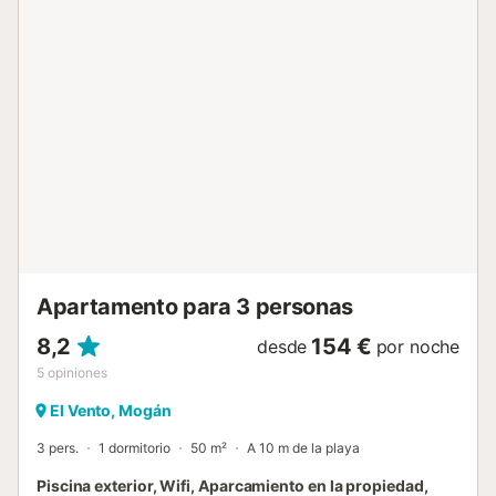
de transporte público están a poca distancia. No se
permiten mascotas, fumar ni celebrar eventos. Esta
propiedad tiene directrices para ayudar a los huéspedes
con la correcta separación de residuos. Se proporciona
más información in situ. Este alquiler cuenta con
características de ahorro de luz y agua....
Apartamento para 3 personas
8,2
154 €
desde
por noche
5
opiniones
El Vento, Mogán
3 pers.
1 dormitorio
50 m²
A 10 m de la playa
Piscina exterior, Wifi, Aparcamiento en la propiedad,