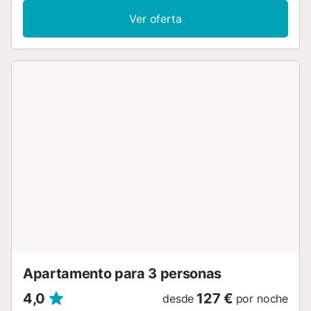
casa, una smart TV con servicios de streaming, aire
Ver oferta
acondicionado, así como una lavadora. Este apartamento
de vacaciones cuenta con un balcón privado para
relajarse por la noche. Esta propiedad ofrece acceso a una
zona exterior compartida con piscina, terraza y ducha
exterior. Los enlaces de transporte público se encuentran
a poca distancia a pie. Hay aparcamiento gratuito
disponible en la calle y una plaza de aparcamiento
disponible en un garaje. No se permiten mascotas, fumar
ni celebrar eventos. Esta propiedad tiene directrices para
ayudar a los huéspedes con la correcta separación de
residuos. Se proporciona más información in situ. Este
alquiler cuenta con características de ahorro de luz y
agua....
Apartamento para 3 personas
4,0
127 €
desde
por noche