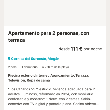
la bonita piscina comunitaria del mismo, otro conjunto de
escaleras les llevará directamente a la playa de
Patalavaca (8 minutos bajando). Hay una pequeña terraza
y zona de comedor al aire libre a la entrada de este
estudio. Encontrarán todo lo que nec...
Apartamento para 2 personas, con
terraza
111 €
desde
por noche
Cornisa del Suroeste, Mogán
2 pers.
1 dormitorio
A 250 m de la playa
Piscina exterior, Internet, Aparcamiento, Terraza,
Televisión, Ropa de cama
"Los Canarios 527" estudio. Vivienda adecuada para 2
adultos. Luminoso, reformado en 2024, con mobiliario
confortable y moderno: 1 dorm. con 2 camas. Salón-
comedor con TV digital y pantalla plana. Cocina abierta
(tostadora, hervidor de agua eléctrico, microondas,