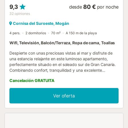
9,3
80 €
desde
por noche
32
opiniones
Cornisa del Suroeste, Mogán
4 pers.
2 dormitorios
70 m²
A 150 m de la playa
Wifi, Televisión, Balcón/Terraza, Ropa de cama, Toallas
Despierte con unas preciosas vistas al mar y disfrute de
una estancia relajante en este luminoso apartamento,
perfectamente situado en el soleado sur de Gran Canaria.
Combinando confort, tranquilidad y una excelente
ubicación, es la opción ideal para familias, parejas y
Cancelación GRATUITA
amigos que desean descubrir la isla. El apartamento tiene
capacidad para hasta cuatro personas y dispone de un
luminoso salón, una cocina americana totalmente
Ver oferta
equipada, dos dormitorios independientes, un moderno
baño con ducha y un balcón privado con hermosas vistas
al océano Atlántico. Es el lugar perfecto para desayunar,
relajarse después de un día de playa o contemplar el
atardecer. Los huéspedes disfrutan de Wi-Fi de alta
velocidad gratuito y aparcamiento privado gratuito, lo que