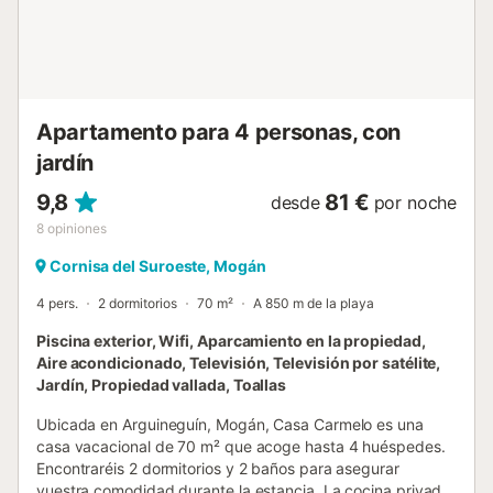
ascensor. En una situación privilegiada, ubicado en uno de
los puntos más turísticos de la isla, ideal para los amantes
del mar y la gastronomía local. Con todos los servicios
necesarios alrededor, muy próximo a Arguineguín y a
pocos pasos caminando del agradable camino que
conecta Patalavaca y la playa de Anfi de...
Apartamento para 4 personas, con
jardín
9,8
81 €
desde
por noche
8
opiniones
Cornisa del Suroeste, Mogán
4 pers.
2 dormitorios
70 m²
A 850 m de la playa
Piscina exterior, Wifi, Aparcamiento en la propiedad,
Aire acondicionado, Televisión, Televisión por satélite,
Jardín, Propiedad vallada, Toallas
Ubicada en Arguineguín, Mogán, Casa Carmelo es una
casa vacacional de 70 m² que acoge hasta 4 huéspedes.
Encontraréis 2 dormitorios y 2 baños para asegurar
vuestra comodidad durante la estancia. La cocina privada