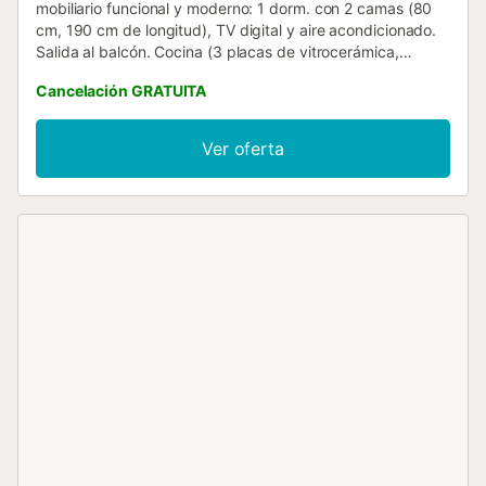
mobiliario funcional y moderno: 1 dorm. con 2 camas (80
cm, 190 cm de longitud), TV digital y aire acondicionado.
Salida al balcón. Cocina (3 placas de vitrocerámica,
tostadora, hervidor de agua eléctrico, microondas,
Cancelación GRATUITA
congelador, cafetera eléctrica). Ducha/WC. Balcón.
Muebles de balcón. Vista al mar. El alojamiento dispone de:
lavadora, plancha, secador de pelo. Internet (Wifi, gratis).
Ver oferta
A tener en cuenta: no adecuado para niños pequeños.
Apartamento para no fumadores. 2023-T13541 // Reg. Nr.:
ESFCTU0000350210000905900000000000000VV-35-
1-00209120...