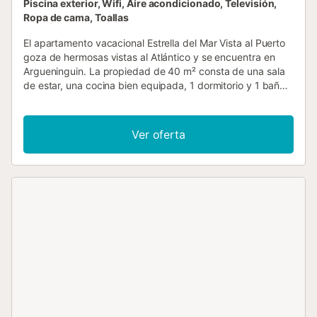
Piscina exterior, Wifi, Aire acondicionado, Televisión,
Ropa de cama, Toallas
El apartamento vacacional Estrella del Mar Vista al Puerto
goza de hermosas vistas al Atlántico y se encuentra en
Argueninguin. La propiedad de 40 m² consta de una sala
de estar, una cocina bien equipada, 1 dormitorio y 1 baño,
por lo que puede alojar a 2 personas. Los servicios
adicionales incluyen Wi-Fi de alta velocidad (apto para
videollamadas) con un espacio de trabajo dedicado para
Ver oferta
hacer videollamadas, una smart TV con servicios de
streaming, aire acondicionado, un ventilador, una lavadora,
así como toallas de playa/piscina. Este apartamento de
vacaciones cuenta con una terraza privada para relajarse
por la noche. Este alquiler de vacaciones cuenta con una
refrescante piscina compartida para los calurosos días de
verano. La propiedad está ubicada en cerca de la playa y
los enlaces de transporte público están a poca distancia.
No se permiten mascotas, fumar ni celebrar eventos. Esta
propiedad tiene directrices para ayudar a los huéspedes
con la correcta separación de residuos. Se proporciona
más información in situ. Este alquiler cuenta con
características de ahorro de luz y agua....