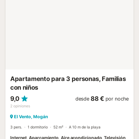
hace que su estancia sea aún más cómoda.Todas las
habitaciones están equipadas con ventiladores de techo
para proporcionar mayor comodidad y una mejor
circulación del aire. El aire acondicionado está disponible
como servicio opcional y conlleva un suplemento. Si desea
utilizar el aire acondicionado durante su estancia, por favor
infórmenos antes o a su llegada para organizar el acceso y
comunicarle el importe correspondiente. La playa se
encuentra a poca distancia a pie del alojamiento. El
apartamento dispone de Wi-Fi de alta velocidad gratuito y
aparcamiento privado gratuito junto al alojamiento. El aire
acondicionado está disponib...
Apartamento para 3 personas, Familias
con niños
9,0
88 €
desde
por noche
2
opiniones
El Vento, Mogán
3 pers.
1 dormitorio
52 m²
A 10 m de la playa
Internet, Aparcamiento, Aire acondicionado, Televisión,