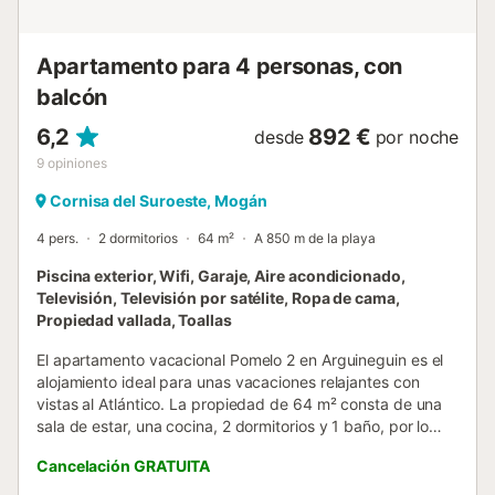
Apartamento para 4 personas, con
balcón
6,2
892 €
desde
por noche
9
opiniones
Cornisa del Suroeste, Mogán
4 pers.
2 dormitorios
64 m²
A 850 m de la playa
Piscina exterior, Wifi, Garaje, Aire acondicionado,
Televisión, Televisión por satélite, Ropa de cama,
Propiedad vallada, Toallas
El apartamento vacacional Pomelo 2 en Arguineguin es el
alojamiento ideal para unas vacaciones relajantes con
vistas al Atlántico. La propiedad de 64 m² consta de una
sala de estar, una cocina, 2 dormitorios y 1 baño, por lo
que puede alojar a 4 personas. Los servicios adicionales
Cancelación GRATUITA
incluyen Wi-Fi de alta velocidad (apto para videollamadas)
con un espacio de trabajo dedicado para la oficina en