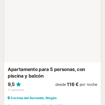
acogedora sala de estar con SmartTV y acceso directo a
la terraza. Su pequeña cocina tiene todo lo necesario para
preparar comidas sencillas. Ubicado en un complejo
tranquilo, tendrán acceso a servicios como fácil
aparcamiento y piscina comunitaria. A un corto paseo se
encuentra la playa de Patalavaca, donde podrán pasar
unos días de tranquilidad bajo el sol. Importante tener en
cuenta que hay más de 50 escalones para acceder a este
estudio. En el exterior, una encantadora terraza ofrece un
lugar perfecto para cenar o simplemente relajarse. Cerca,
encontrarán restaurantes, supermercados y otras
comodidades a poca distancia. Explore playas cercanas
como Anfi del Mar y Arguineguin, o pruebe actividades
acuáticas para vivir una aventura isleña memorable.
Reserven su estancia en Apartamento Los Canarios...
Apartamento para 5 personas, con
piscina y balcón
9,5
116 €
desde
por noche
11
opiniones
Cornisa del Suroeste, Mogán