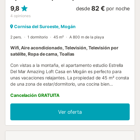
9,8
82 €
desde
por noche
4
opiniones
Cornisa del Suroeste, Mogán
2 pers.
1 dormitorio
45 m²
A 800 m de la playa
Wifi, Aire acondicionado, Televisión, Televisión por
satélite, Ropa de cama, Toallas
Con vistas a la montaña, el apartamento estudio Estrella
Del Mar Amazing Loft Casa en Mogán es perfecto para
unas vacaciones relajantes. La propiedad de 45 m² consta
de una zona de estar/dormitorio, una cocina bien
equipada y 1 baño, por lo que puede alojar a 3 personas.
Cancelación GRATUITA
Los servicios adicionales incluyen Wi-Fi de alta velocidad
(apto para videollamadas) con un espacio de trabajo
dedicado para hacer videollamadas, televisión, aire
Ver oferta
acondicionado, ventilador y lavadora. Este apartamento
estudio cuenta con terrazas privadas cubiertas y
descubiertas, ideales para relajarse por la noche. La
propiedad está ubicada en cerca de la playa y los enlaces