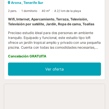
Arona , Tenerife Sur
2 pers.
1 dormitorio
40 m²
A 2,1 km de la playa
Wifi, Internet, Aparcamiento, Terraza, Televisión,
Televisión por satélite, Jardín, Ropa de cama, Toallas
Precioso estudio ideal para dos personas en ambiente
tranquilo. Equipado y funcional, este estudio tipo loft
ofrece un jardín tropical amplio y privado con una pequeña
piscina. Cuenta con todas las comodidades necesarias,
conservando el encanto tradicional. Sus 40 m² se
Cancelación GRATUITA
distribuyen en una moderna cocina, un amplio salón con
acceso a una espectacular terraza con jardín privado, que
cuenta con zona de estar, barbacoa y tumbonas. La
Ver oferta
tranquilidad del entorno rural de la casa y su proximidad a
espacios naturales, al pie del paisaje natural de la montaña
de Guaza. Haga de este alojamiento un lugar perfecto
para practicar deportes al aire libre, ciclismo, trotar, golf,
correr ... etc. a 2 km de Palm Mar y 4 km de Las Galletas y
su puerto deportivo, que cuenta con supermercados,
restaurantes, farmacias, correos, bancos y Cajeros
automáticos, tiendas, estaciones de servicio. Junto a la