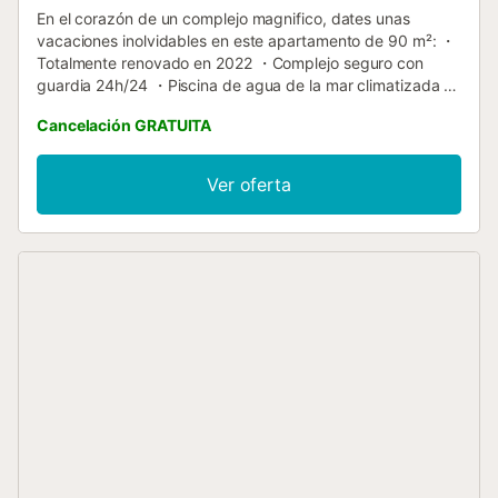
En el corazón de un complejo magnifico, dates unas
vacaciones inolvidables en este apartamento de 90 m²: ・
Totalmente renovado en 2022 ・Complejo seguro con
guardia 24h/24 ・Piscina de agua de la mar climatizada +
playa 100 metros ・Terraza de 18 m² ・Climatización ・
Cancelación GRATUITA
Grande cama de (180 x 200cm) ・Wifi gratis y seguro ・
Cocina equipada ・Aparcamiento gratis alrededor del
alojamiento ・Tumbona piscina 3,5 euros ・Tiendas de lujo
Ver oferta
y restaurantes muy cerca 👉 Reserva desde ahora su
alojamiento en Tenerife! ▶ EL ESPACIO ◀ ¿Podrás resistir
a una estancia inolvidable en esta villa de sueño? En una
urbanización tranquila y ajardinada, alojarse en familia o
con amigos en un lugar de paz. Relajación y tranquilidad
en el corazón de sus vacaciones ! Imagina ! De un lado, el
océano y la playa. Del otro, la piscina y las palmeras. Un
ámbito paradisiaco ! Entra en esta villa, un ambiente suave
y cálido te espera. Una decoración moderna y elegante,
villa muy luminosa proporciona una sensación de relajación
y tranquilidad. Tranquilidad ! vuestras vacaciones llena de
serenidad ! En la planta baja, espacios de calidad: → Una
cocina completamente equipada con horno, microonda y
placas vitrocerámica. Perfecto para disfrutar de las