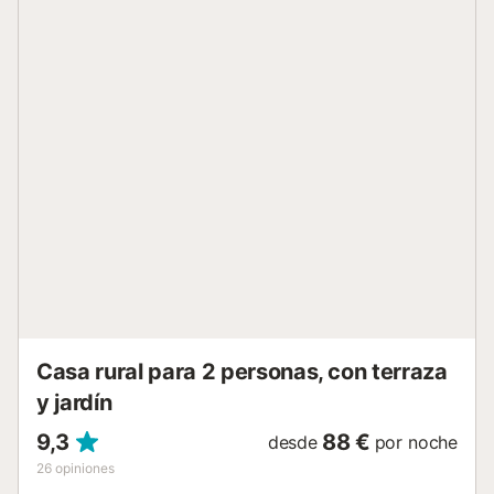
moderna y de calidad. Colores suaves y objetos de
decoración de madera permite una atmósfera relajante.
Relajación y serenidad en el corazón de su estancia.
Imagina ! Vista en el océano ! dos grandes terrazas
soleadas ! Un ámbito de sueño para desconectar de su
estrés cotidiano o para descubrir, en familia, les
especialidades locales. Instantes mágicos vos espera. Viva
plenamente su estancia en este apartamento ! relajación y
libertad aseguradas : ・ponte cómodo en los sofás de
cuero de la luminosa sala de estar ; ・caer en los brazos
de Morphée gracias a las acogedoras camas dobles en los
2 espaciosos dormitorios. Uno de los dormitorios ofrece
una cama Queen (160 x 200 cm) ; ・podra cocinar
tranquilamente en la cocina equipada (horno, microonda,
lavavajillas…) ; ・relajarse en los 2 baños con ducha
italiana. P...
Casa rural para 2 personas, con terraza
y jardín
9,3
88 €
desde
por noche
26
opiniones