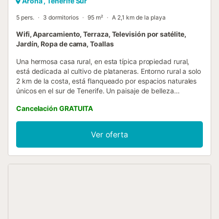
Arona , Tenerife Sur
5 pers.
3 dormitorios
95 m²
A 2,1 km de la playa
Wifi, Aparcamiento, Terraza, Televisión por satélite,
Jardín, Ropa de cama, Toallas
Una hermosa casa rural, en esta típica propiedad rural,
está dedicada al cultivo de plataneras. Entorno rural a solo
2 km de la costa, está flanqueado por espacios naturales
únicos en el sur de Tenerife. Un paisaje de belleza
incomparable, un lugar tranquilo para relajarse. La casa
Cancelación GRATUITA
cuenta actualmente con todas las comodidades
necesarias, conservando el encanto tradicional. Sus 95m²,
distribuidos en una moderna cocina, un amplio salón con
Ver oferta
acceso a una espectacular terraza con jardín privado, que
cuenta con zona de estar, barbacoa (bajo pedido). Tres
habitaciones, dos habitaciones dobles....