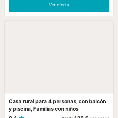
de estar y cocina en alquiler para grupos más grandes. A
Ver oferta
solo 15 minutos en coche de la ciudad costera de Los
Cristianos con sus hermosas playas, tiendas, restaurantes,
etc... Otros lugares para visitar incluyen el parque acuático
Siam, para todas las edades, muchos campos de golf,
paseos en barco para ver ballenas y delfines, jeep safaris,
rafting en bici, parapente, submarinismo y safaris en
quads El Teide - 41 km Playa de Los Cristianos - 11 km
Parque Siam - 11 km...
Casa rural para 4 personas, con balcón
y piscina, Familias con niños