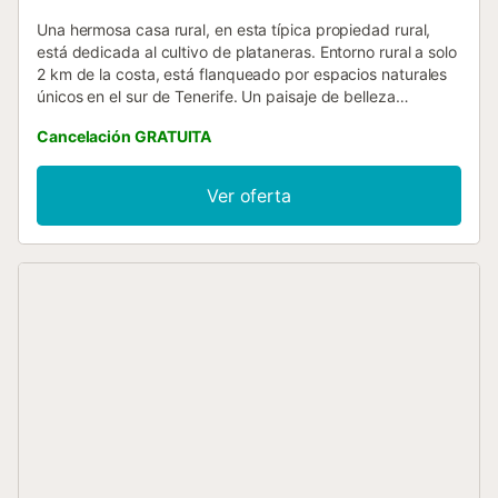
Una hermosa casa rural, en esta típica propiedad rural,
está dedicada al cultivo de plataneras. Entorno rural a solo
2 km de la costa, está flanqueado por espacios naturales
únicos en el sur de Tenerife. Un paisaje de belleza
incomparable, un lugar tranquilo para relajarse. La casa
Cancelación GRATUITA
cuenta actualmente con todas las comodidades
necesarias, conservando el encanto tradicional. Sus 95m²,
distribuidos en una moderna cocina, un amplio salón con
Ver oferta
acceso a una espectacular terraza con jardín privado, que
cuenta con zona de estar, barbacoa y tumbonas. Tres
habitaciones, dos habitaciones dobles y una individual con
cama nido para jóvenes y un área de trabajo....