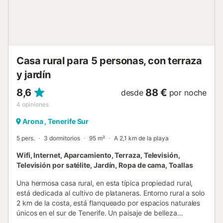
Playa del Camisón. El Aeropuerto de Tenerife Sur se
encuentra a 14 km, y la estación de guaguas de Los
Cristianos a 8 km. Nota importante: no se permiten
mascotas ni grupos juveni...
Casa rural para 5 personas, con terraza
y jardín
8,6
88 €
desde
por noche
4
opiniones
Arona , Tenerife Sur
5 pers.
3 dormitorios
95 m²
A 2,1 km de la playa
Wifi, Internet, Aparcamiento, Terraza, Televisión,
Televisión por satélite, Jardín, Ropa de cama, Toallas
Una hermosa casa rural, en esta típica propiedad rural,
está dedicada al cultivo de plataneras. Entorno rural a solo
2 km de la costa, está flanqueado por espacios naturales
únicos en el sur de Tenerife. Un paisaje de belleza
incomparable, un lugar tranquilo para relajarse. La casa