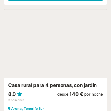
tumbonas. La tranquilidad del entorno rural de la casa y su
proximidad a espacios naturales, al pie del paisaje natural
de la montaña de Guaza. Haga de este alojamiento un
lugar perfecto para practicar deportes al aire libre,
ciclismo, trotar, golf, correr ... etc. a 2 km de Palm Mar y 4
km de Las Galletas y su puerto deportivo, que cuenta con
supermercados, restaurantes, farmacias, correos, bancos
y Cajeros automáticos, tiendas, estaciones de servicio.
Junto a la zona turística de Los Cristianos, Las Américas y
Costa Adeje, con su entretenimiento y ocio. Y a solo 10
minutos del aeropuerto Reina Sofía - Tenerife Sur. El precio
incluye un juego de sábanas y toallas de ducha por
persona por semana (capacidad máxima de la casa 2
personas) En caso de necesitar juegos extra solicitar
durante la estancia (consultar precio)...
Casa rural para 4 personas, con jardín
8,0
140 €
desde
por noche
3
opiniones
Arona , Tenerife Sur