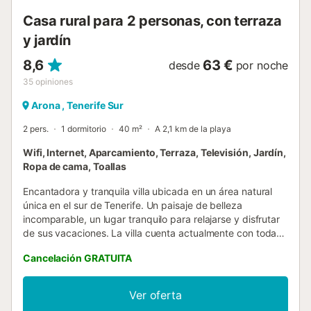
Casa rural para 2 personas, con terraza
y jardín
8,6
63 €
desde
por noche
35
opiniones
Arona , Tenerife Sur
2 pers.
1 dormitorio
40 m²
A 2,1 km de la playa
Wifi, Internet, Aparcamiento, Terraza, Televisión, Jardín,
Ropa de cama, Toallas
Encantadora y tranquila villa ubicada en un área natural
única en el sur de Tenerife. Un paisaje de belleza
incomparable, un lugar tranquilo para relajarse y disfrutar
de sus vacaciones. La villa cuenta actualmente con todas
las comodidades necesarias, conservando el encanto
Cancelación GRATUITA
tradicional. Se distribuye en una moderna cocina, un
dormitorio, baño, TV, wifi, amplio salón con acceso a una
espectacular terraza que cuenta con zona de estar,
Ver oferta
barbacoa portátil (bajo pedido y disponibilidad) y