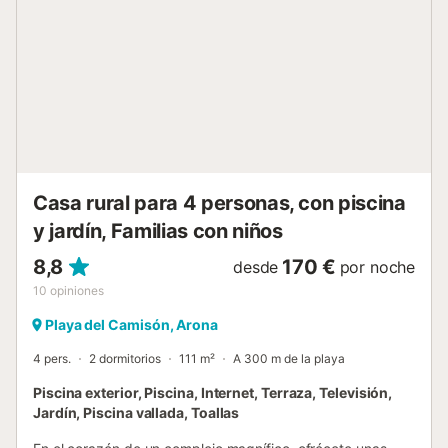
zona turística de Los Cristianos, Las Américas y Costa
Adeje, con su entretenimiento y ocio. Y a solo 10 minutos
del aeropuerto Reina Sofía - Tenerife Sur....
Casa rural para 4 personas, con piscina
y jardín, Familias con niños
8,8
170 €
desde
por noche
10
opiniones
Playa del Camisón, Arona
4 pers.
2 dormitorios
111 m²
A 300 m de la playa
Piscina exterior, Piscina, Internet, Terraza, Televisión,
Jardín, Piscina vallada, Toallas