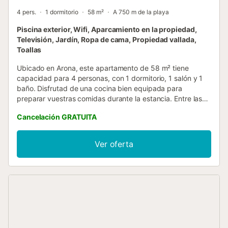
4 pers.
1 dormitorio
58 m²
A 750 m de la playa
Piscina exterior, Wifi, Aparcamiento en la propiedad,
Televisión, Jardín, Ropa de cama, Propiedad vallada,
Toallas
Ubicado en Arona, este apartamento de 58 m² tiene
capacidad para 4 personas, con 1 dormitorio, 1 salón y 1
baño. Disfrutad de una cocina bien equipada para
preparar vuestras comidas durante la estancia. Entre las
comodidades encontraréis Wi-Fi, televisión, trona y cuna
Cancelación GRATUITA
para familias con niños. Salid al jardín compartido y a la
terraza cubierta, ideales para relajaros. La piscina exterior
y la ducha al aire libre, ambas compartidas, ofrecen mayor
Ver oferta
confort, mientras que los más activos pueden aprovechar
la mesa de ping-pong y el parque infantil, también
compartidos. La propiedad dispone de 1 plaza de
aparcamiento y espacio para guardar bicicletas, ambos
compartidos. No se admiten mascotas ni se permiten
eventos en la propiedad. Ya viven 2 perros en el
alojamiento. Tened en cuenta que no hay aire
acondicionado. La propiedad está cerca del aeropuerto,