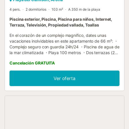
4 pers.
2 dormitorios
103 m²
A 350 m de la playa
Piscina exterior, Piscina, Piscina para niños, Internet,
Terraza, Televisión, Propiedad vallada, Toallas
En el corazón de un complejo magnifico, dates unas
vacaciones inolvidables en este apartamento de 66 m²: ・
Complejo seguro con guardia 24h/24 ・Piscina de agua de
la mar climatizada ・Playa 100 metros ・Dos terrazas (25
m² y 12 m²) ・Wifi gratis y seguro ・Grande cama de (180
Cancelación GRATUITA
x 200cm) ・Cocina equipada: horno + microonda ・
Aparcamiento gratis alrededor del alojamiento ・Tumbona
piscina 3,5 euros ・Tiendas de lujo y restaurantes muy
Ver oferta
cerca ▶ **EL ESPACIO** ◀ ¿Podrás resistirte a una
estancia inolvidable en este apartamento de ensueño?
Situado en un maravilloso complejo, este apartamento
satisfará todas tus expectativas para disfrutar de una
estancia única. Relajación y tranquilidad en el corazón de
sus vacaciones ! Imagina ! De un lado, el océano y la
playa. Del otro, la piscina y las palmeras. Un ámbito
paradisiaco ! Entra en este apartamento duplex, un
ambiente suave y cálido te espera. Una decoración