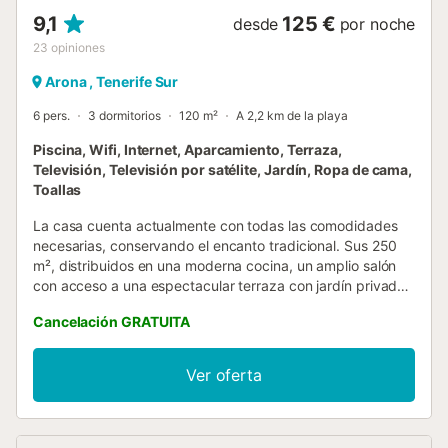
9,1
125 €
desde
por noche
23
opiniones
Arona , Tenerife Sur
6 pers.
3 dormitorios
120 m²
A 2,2 km de la playa
Piscina, Wifi, Internet, Aparcamiento, Terraza,
Televisión, Televisión por satélite, Jardín, Ropa de cama,
Toallas
La casa cuenta actualmente con todas las comodidades
necesarias, conservando el encanto tradicional. Sus 250
m², distribuidos en una moderna cocina, un amplio salón
con acceso a una espectacular terraza con jardín privado,
que cuenta con zona de estar, piscina, barbacoa y
Cancelación GRATUITA
tumbonas. Tres habitaciones dobles para adultos y un
área de trabajo. Totalmente equipado con lavadora, TV
satélite, wifi, lavavajillas, horno, secador de pelo. También
Ver oferta
hay cuna y trona para bebés. La tranquilidad del entorno
rural de la casa y su proximidad a las áreas naturales,
hacen de este alojamiento un lugar perfecto para practicar
deportes al aire libre, ciclismo, trotar, golf, correr ... etc a 2