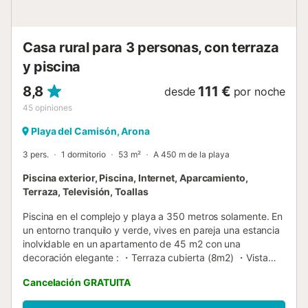
espacioso y un televisor. Entra por el jardín para acceder al
apartamento. Encontrará un salón exterior con un
comedor. Un lugar privilegiado...
Casa rural para 3 personas, con terraza
y piscina
8,8
111 €
desde
por noche
45
opiniones
Playa del Camisón, Arona
3 pers.
1 dormitorio
53 m²
A 450 m de la playa
Piscina exterior, Piscina, Internet, Aparcamiento,
Terraza, Televisión, Toallas
Piscina en el complejo y playa a 350 metros solamente. En
un entorno tranquilo y verde, vives en pareja una estancia
inolvidable en un apartamento de 45 m2 con una
decoración elegante : ・Terraza cubierta (8m2) ・Vista
piscina y palmeras ・Parking gratuito ・Wifi gratuito y
Cancelación GRATUITA
seguro ・Cocina equipada: lavavajillas + microondas +
horno + lavadora ・Tiendas y actividades turísticas cerca