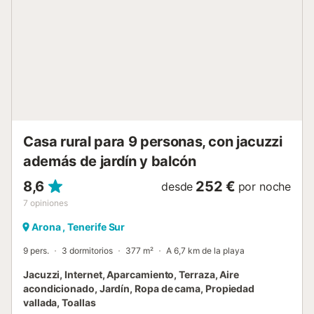
por lo que podríais oír aviones durante vuestra estancia. El
acceso requiere circular por un camino de tierra....
Casa rural para 9 personas, con jacuzzi
además de jardín y balcón
8,6
252 €
desde
por noche
7
opiniones
Arona , Tenerife Sur
9 pers.
3 dormitorios
377 m²
A 6,7 km de la playa
Jacuzzi, Internet, Aparcamiento, Terraza, Aire
acondicionado, Jardín, Ropa de cama, Propiedad
vallada, Toallas