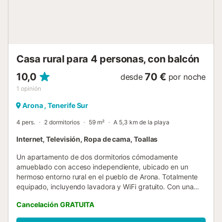
espacialidades regionales ! → Un espacioso salón con 2
sofás de cuero y un televisor grande. → Abre la puerta
corredera y acceda a la terraza. Encontrará un salón
exterior. Un lugar...
Casa rural para 4 personas, con balcón
10,0
70 €
desde
por noche
1
opinión
Arona , Tenerife Sur
4 pers.
2 dormitorios
59 m²
A 5,3 km de la playa
Internet, Televisión, Ropa de cama, Toallas
Un apartamento de dos dormitorios cómodamente
amueblado con acceso independiente, ubicado en un
hermoso entorno rural en el pueblo de Arona. Totalmente
equipado, incluyendo lavadora y WiFi gratuito. Con una
ubicación ideal para explorar el campo local y muchas
Cancelación GRATUITA
rutas de senderismo. El edificio también ofrece un
apartamento de 3 dormitorios y un salón adicional con sala