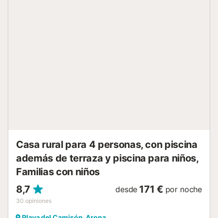
completamente renovado en 2018? Situado en un
maravilloso complejo, este apartamento satisfará todas tus
expectativas para disfrutar de una estancia única.
Relajación y tranquilidad en el corazón de sus vacaciones !
Imagina ! De un lado, el océano y la playa. Del otro, la
piscina y las palmeras. Un ámbito paradisiaco ! Entra en
este apartamento duplex, un ambiente suave y cálido te
espera. Una decoración moderna y elegante, villa muy
luminosa proporciona una sensación de relajación y
tranquilidad. Tranquilidad ! vuestras vacaciones llena de
serenidad ! equipamientos de calidad : ・Una cocina
completamente equipada con horno, microonda,
lavavajillas, placas vitrocerámica. Perfecto para disfrutar
de las espacialidades regionales ! ・Un espacioso salón
con dos sofás y un televisor. ・Abre la p...
Casa rural para 4 personas, con piscina
además de terraza y piscina para niños,
Familias con niños
8,7
171 €
desde
por noche
30
opiniones
Playa del Camisón, Arona