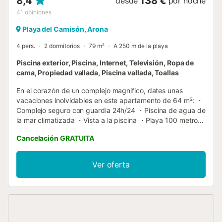
8,4
138 €
desde
por noche
41
opiniones
Playa del Camisón, Arona
4 pers.
2 dormitorios
79 m²
A 250 m de la playa
Piscina exterior, Piscina, Internet, Televisión, Ropa de
cama, Propiedad vallada, Piscina vallada, Toallas
En el corazón de un complejo magnifico, dates unas
vacaciones inolvidables en este apartamento de 64 m²: ・
Complejo seguro con guardia 24h/24 ・Piscina de agua de
la mar climatizada ・Vista a la piscina ・Playa 100 metros
・Terraza de 15 m² ・Wifi gratis y seguro ・Cocina
Cancelación GRATUITA
equipada: horno + microonda ・Aparcamiento gratis
alrededor del alojamiento ・Lavadora en el apartamento ・
Tumbona piscina 3,5 euros ・Tiendas de lujo y
Ver oferta
restaurantes muy cerca 👉 Reserva desde ahora su
alojamiento en Tenerife! ▶ EL ESPACIO ◀ ¿Podrás
resistirte a una estancia inolvidable en Airbnb en este
apartamento? Situado en un maravilloso complejo, este
apartamento satisfará todas tus expectativas para
disfrutar de una estancia única. Relajación y tranquilidad