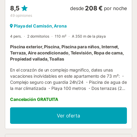
8,5
208 €
desde
por noche
49
opiniones
Playa del Camisón, Arona
4 pers.
2 dormitorios
110 m²
A 350 m de la playa
Piscina exterior, Piscina, Piscina para niños, Internet,
Terraza, Aire acondicionado, Televisión, Ropa de cama,
Propiedad vallada, Toallas
En el corazón de un complejo magnifico, dates unas
vacaciones inolvidables en este apartamento de 73 m²: ・
Complejo seguro con guardia 24h/24 ・Piscina de agua de
la mar climatizada ・Playa 100 metros ・Dos terrazas (25
m² y 12 m²) ・Wifi gratis y seguro ・Aire acondicionado ・
Cancelación GRATUITA
Grande cama de (180 x 200cm) ・Cocina equipada: horno
+ microonda + lavavajillas ・Aparcamiento gratis alrededor
del alojamiento ・Tumbona piscina 3,5 euros ・Tiendas de
Ver oferta
lujo y restaurantes muy cerca 👉 ¡Reserva ahora tu
estancia en Tenerife! ▶ EL ESPACIO ◀ ¿Podrás resistirte a
una estancia inolvidable en este apartamento de ensueño