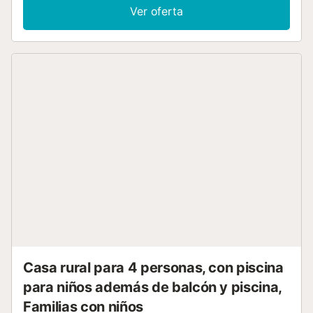
👉 ¡Reserva desde ahora vuestras vacaciones en
Ver oferta
TENERIFE! ▶ EL ESPACIO ◀ ¡Y si fuera usted! ustedes, los
afortunados de vivir momentos mágicos en las Islas
Canarias Situado en un maravilloso complejo, este
apartamento satisfará todas tus expectativas para
disfrutar de una estancia única. ¡Es hora de pensar a
usted! ¡Imaginase en la maravillosa terraza cubierta,
disfrutando de la calidad del clima, las palmeras! Piscina,
hamacas esperan solamente ustedes. ¡Imaginase
refrescarse en esta magnífica piscina! ¿Gana de respirar el
aire del mar y de escuchar la dulce melodía de las olas? A
algunos pasos solamente, van a "Playa de las Américas" y
siente un verdadero momento de escape. Este sentimiento
de libertad, de simplicidad, lo encontrará en el
apartamento que lo ofrecerá un equipamiento completo.
Aprecian particularmente de: ・el salón luminoso con su
cómodo sofá y de su grande pantalla ; ・la cocina
equipada con su horno, su microonda y su lavavajillas ; ・
el dormitorio con una decoración zen y sus camas acoge...
Casa rural para 4 personas, con piscina
para niños además de balcón y piscina,
Familias con niños