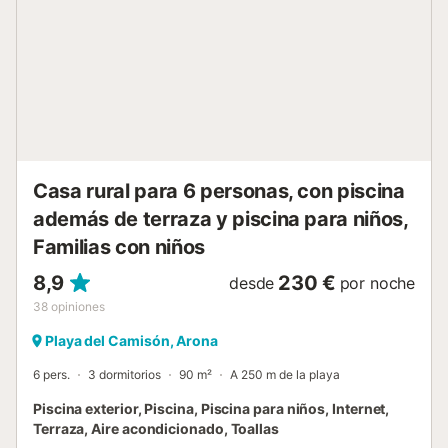
moderna y elegante, villa muy luminosa proporciona una
sensación de relajación y tranquilidad. Tranquilidad !
vuestras vacaciones llena de serenidad ! equipamientos
de calidad : ・Una cocina completamente equipada con
horno, microonda y placas vitrocerámica. Perfecto para
disfrutar de las espacialidades regionales ! ・Un espacioso
salón con un sofá y un televisor. ・Abre la puerta
corredera y acceda a la terraza. Encontrará un salón
exterior, tumbonas y sombrillas. Un lugar privilegiado para
Casa rural para 6 personas, con piscina
c...
además de terraza y piscina para niños,
Familias con niños
8,9
230 €
desde
por noche
38
opiniones
Playa del Camisón, Arona
6 pers.
3 dormitorios
90 m²
A 250 m de la playa
Piscina exterior, Piscina, Piscina para niños, Internet,
Terraza, Aire acondicionado, Toallas