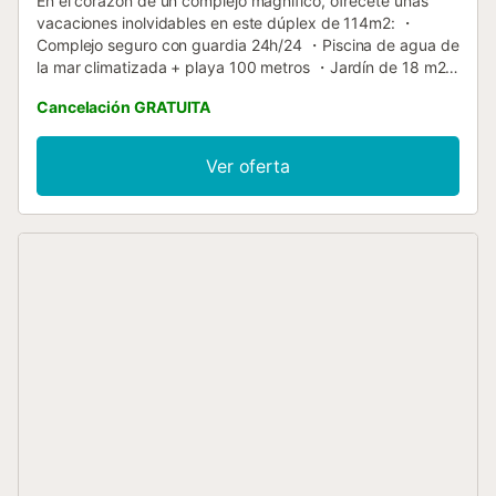
En el corazón de un complejo magnífico, ofrécete unas
vacaciones inolvidables en este dúplex de 114m2: ・
Complejo seguro con guardia 24h/24 ・Piscina de agua de
la mar climatizada + playa 100 metros ・Jardín de 18 m2
・Terraza de 22 m2 ・Cama doble ・Wifi gratis y seguro
Cancelación GRATUITA
・Cocina equipada: horno + microonda ・Aparcamiento
gratis alrededor del alojamiento. ・Tumbona piscina 3,5
euros ・Tiendas de lujo y restaurantes muy cerca. ▶ **EL
Ver oferta
ESPACIO** ◀ ¿Podrás resistir a una estancia inolvidable
en esta villa de sueño? En una urbanización tranquila y
ajardinada, alojarse en familia o con amigos en un lugar de
paz. ¡Relajación y tranquilidad en el corazón de sus
vacaciones! ¡Imagina! De un lado, el océano y la playa. Del
otro, la piscina y las palmeras. ¡Un ámbito paradisíaco!
Entra en este apartamento; un ambiente suave y cálido te
espera. Una decoración moderna y elegante y con una
luminosidad que proporciona una sensación de relajación y
tranquilidad. ¡Tranquilidad! ¡Vuestras vacaciones llenas de
serenidad! Equipamientos de calidad: ・En la planta baja,
una cocina completamente equipada con horno,
microonda y placas vitrocerámicas. ¡Perfecto para
disfrutar de las especialidades regionales! Dos escalones
más abajo, encontrará un espacioso salón con un sofá