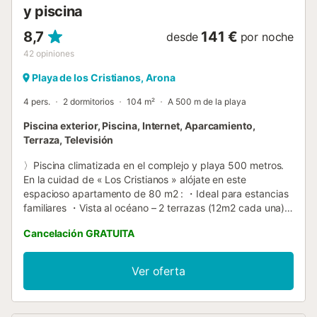
y piscina
8,7
141 €
desde
por noche
42
opiniones
Playa de los Cristianos, Arona
4 pers.
2 dormitorios
104 m²
A 500 m de la playa
Piscina exterior, Piscina, Internet, Aparcamiento,
Terraza, Televisión
〉Piscina climatizada en el complejo y playa 500 metros.
En la cuidad de « Los Cristianos » alójate en este
espacioso apartamento de 80 m2 : ・Ideal para estancias
familiares ・Vista al océano – 2 terrazas (12m2 cada una)
・1 cama matrimonial + 1 cama doble ・Wifi gratis y
Cancelación GRATUITA
seguro ・Cocina equipada : horno + microonda +
lavavajillas ・Lavadora en el apartamento ・Aparcamiento
gratis. ・Tiendas y restaurantes alrededor 👉 Reserva
Ver oferta
ahora mismo su estancia a Tenerife ! ▶ EL ESPACIO ◀ En
la 3ª planta de un complejo de standing con ascensores,
aprovecha de este apartamento con la decoración