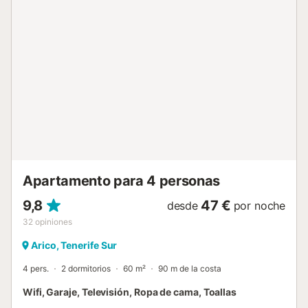
compartida ofrece entretenimiento para vuestro grupo.
Tendréis acceso a 6 plazas de aparcamiento compartidas
en la propiedad. No se permiten eventos en el alojamiento.
A partir de las 21:30 horas se ruega guardar silencio en el
alojamiento; se solicita el máximo respeto hacia el
descanso de los vecinos....
Apartamento para 4 personas
9,8
47 €
desde
por noche
32
opiniones
Arico, Tenerife Sur
4 pers.
2 dormitorios
60 m²
90 m de la costa
Wifi, Garaje, Televisión, Ropa de cama, Toallas