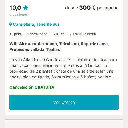
10,0
300 €
desde
por noche
2
opiniones
Candelaria, Tenerife Sur
12 pers.
6 dormitorios
300 m²
70 m de la costa
Wifi, Aire acondicionado, Televisión, Ropa de cama,
Propiedad vallada, Toallas
La villa Atlantico en Candelaria es el alojamiento ideal para
unas vacaciones relajantes con vistas al Atlántico. La
propiedad de 2 plantas consta de una sala de estar, una
cocina bien equipada, 6 dormitorios y 5 baños, por lo que
puede alojar a 12 personas. Los servicios adicionales
Cancelación GRATUITA
incluyen Wi-Fi de alta velocidad (apto para videollamadas)
con un espacio de trabajo dedicado para la oficina en
casa, una smart TV con servicios de streaming, aire
Ver oferta
acondicionado, así como una lavadora. También hay 3
cunas disponibles. Este alquiler vacacional ofrece una
zona exterior privada con una terraza descubierta, una
terraza cubierta y un balcón. El alojamiento cuenta con