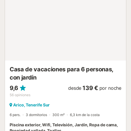
público y a las playas, ideal para descubrir la zona.
Disfrutad de la piscina exterior compartida de 15x6
metros, zona de juegos, jardín y terrazas privadas en cada
casa para una estancia especial. Hay plazas de
aparcamiento disponibles en la entrada de la finca. Se
ofrece auto check-in para que podáis llegar a cualquier
hora. No se permiten eventos. Tened en cuenta que los
últimos 300 metros de acceso a la finca son por un camino
de tierra, lo que os asegura tranquilidad y ausencia de
ruidos....
Casa de vacaciones para 6 personas,
con jardín
9,6
139 €
desde
por noche
56
opiniones
Arico, Tenerife Sur
6 pers.
3 dormitorios
300 m²
6,3 km de la costa
Piscina exterior, Wifi, Televisión, Jardín, Ropa de cama,
Propiedad vallada, Toallas