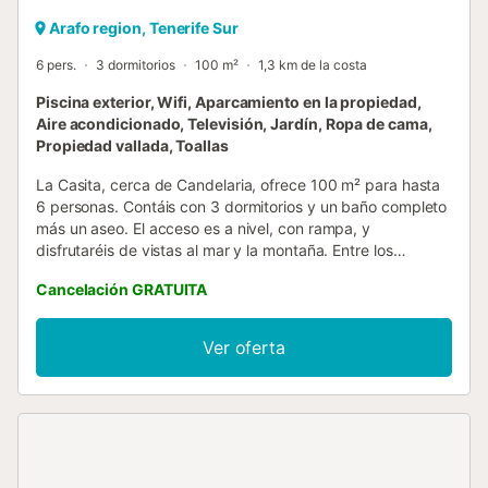
Arafo region, Tenerife Sur
6 pers.
3 dormitorios
100 m²
1,3 km de la costa
Piscina exterior, Wifi, Aparcamiento en la propiedad,
Aire acondicionado, Televisión, Jardín, Ropa de cama,
Propiedad vallada, Toallas
La Casita, cerca de Candelaria, ofrece 100 m² para hasta
6 personas. Contáis con 3 dormitorios y un baño completo
más un aseo. El acceso es a nivel, con rampa, y
disfrutaréis de vistas al mar y la montaña. Entre los
servicios privados están aire acondicionado, ventiladores,
Cancelación GRATUITA
Wi-Fi de alta velocidad ideal para videollamadas, TV, vídeo
bajo demanda, lavadora, cocina totalmente equipada,
cuna y trona bajo petición, toallas de baño (no se incluyen
Ver oferta
toallas de playa o piscina) y terraza descubierta de uso
exclusivo. Tenéis acceso a la piscina comunitaria de 10:00
a 20:00 todos los días. Este lugar único os ofrece
tranquilidad en plena naturaleza, pero cerca de las
ciudades y de las principales vías para explorar la isla
fácilmente. La propiedad está próxima al transporte