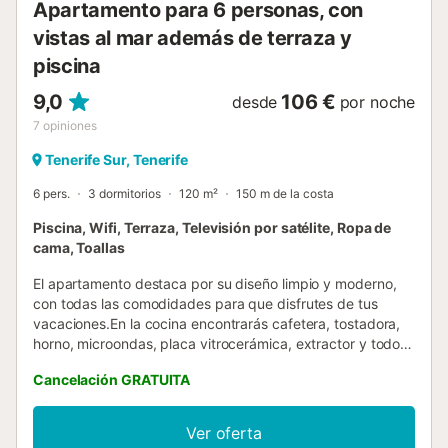
Apartamento para 6 personas, con
vistas al mar además de terraza y
piscina
9,0
106 €
desde
por noche
7
opiniones
Tenerife Sur, Tenerife
6 pers.
3 dormitorios
120 m²
150 m de la costa
Piscina, Wifi, Terraza, Televisión por satélite, Ropa de
cama, Toallas
El apartamento destaca por su diseño limpio y moderno,
con todas las comodidades para que disfrutes de tus
vacaciones.En la cocina encontrarás cafetera, tostadora,
horno, microondas, placa vitrocerámica, extractor y todos
los utensilios y menajes adecuados para poder cocinar. La
Cancelación GRATUITA
barra americana con 4 butacas donde poder desayunar,
almorzar y cenar cómodamente. El salón cuenta con dos
sillones, televisor de pantalla plana (TV satélite) y un gran
Ver oferta
ventanal el cual permite la entrada de luz natural haciendo