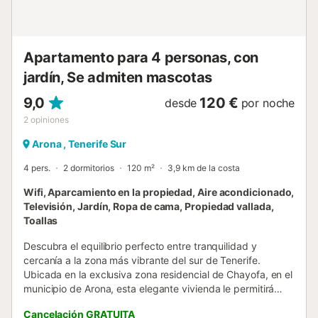
alquiler cuenta con características de ahorro de luz y
agua....
Apartamento para 4 personas, con
jardín, Se admiten mascotas
9,0
120 €
desde
por noche
2
opiniones
Arona , Tenerife Sur
4 pers.
2 dormitorios
120 m²
3,9 km de la costa
Wifi, Aparcamiento en la propiedad, Aire acondicionado,
Televisión, Jardín, Ropa de cama, Propiedad vallada,
Toallas
Descubra el equilibrio perfecto entre tranquilidad y
cercanía a la zona más vibrante del sur de Tenerife.
Ubicada en la exclusiva zona residencial de Chayofa, en el
municipio de Arona, esta elegante vivienda le permitirá
disfrutar de privacidad y descanso, estando a solo 10
Cancelación GRATUITA
minutos de Los Cristianos y Playa de las Américas, con sus