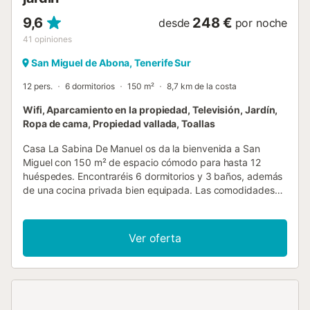
9,6
248 €
desde
por noche
41
opiniones
San Miguel de Abona, Tenerife Sur
12 pers.
6 dormitorios
150 m²
8,7 km de la costa
Wifi, Aparcamiento en la propiedad, Televisión, Jardín,
Ropa de cama, Propiedad vallada, Toallas
Casa La Sabina De Manuel os da la bienvenida a San
Miguel con 150 m² de espacio cómodo para hasta 12
huéspedes. Encontraréis 6 dormitorios y 3 baños, además
de una cocina privada bien equipada. Las comodidades
incluyen Wi-Fi apto para videollamadas, TV, ventilador,
lavadora y espacio de trabajo dedicado. Las familias
apreciarán la cuna y la trona disponibles. El self check-in
Ver oferta
garantiza una llegada sin complicaciones. Salid al jardín
privado y a las 3 terrazas privadas sin cubrir, donde
podréis disfrutar de vistas a la montaña y al mar. La
barbacoa privada es ideal para comidas al aire libre, y la
ducha exterior añade comodidad. La mesa de ping-pong