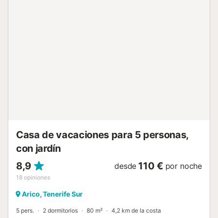
una espectacular terraza frente al océano Atlántico. La
propiedad está ubicada en cerca de la playa y los enlaces
de transporte público están a poca distancia. Hay
aparcamiento gratuito en la calle. No se permiten
mascotas, fumar ni celebrar eventos. Esta propiedad tiene
directrices para ayudar a los huéspedes con la correcta
separación de residuos. Se proporciona más información in
situ. Este alquiler cuenta con características de ahorro de
luz y agua. Se han utilizado materiales sostenibles en el
aislamiento de esta propiedad....
Casa de vacaciones para 5 personas,
con jardín
8,9
110 €
desde
por noche
18
opiniones
Arico, Tenerife Sur
5 pers.
2 dormitorios
80 m²
4,2 km de la costa