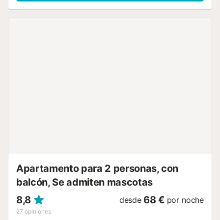
para familias y viajes de negocios ya que cuenta con
capacidad para 4 personas, con 2 dormitorios, un baño,
cocina completamente equipada, salón que conecta con
una bonita terraza con vistas al mar e Internet Wifi de fibra
300mb. Ubicado en un tranquilo complejo residencial con
dos piscinas y un pequeño parque infantil. Con la playa a
pocos minutos del apartamento y un litoral rodeado de
rincones únicos y piscinas naturales. Además de estar muy
bien situada, a mitad de camino entre la capital y sur de la
isla y a pocos minutos de la autopista. La casa cuenta con
una cocina completamente equipada, salón, terraza con
vistas al mar, donde tomar el sol o desayunar, nevera,
microondas, horno, lavadora, tostadora, exprimidor,
ventilador, secador de pelo, sábanas y toallas de ducha,
ascensor, cuna de viaje y trona e Internet de banda ancha
y mucho más... Cuenta con ventilidores de tech...
Apartamento para 2 personas, con
balcón, Se admiten mascotas
8,8
68 €
desde
por noche
27
opiniones