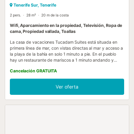
Tenerife Sur, Tenerife
2 pers.
28 m²
20 m de la costa
Wifi, Aparcamiento en la propiedad, Televisión, Ropa de
cama, Propiedad vallada, Toallas
La casa de vacaciones Tucadam Suites está situada en
primera línea de mar, con vistas directas al mar y acceso a
la playa de la bahía en solo 1 minuto a pie. En el pueblo
hay un restaurante de mariscos a 1 minuto andando y
supermercados a 5 minutos en coche. Se trata de un
Cancelación GRATUITA
estudio con una amplia terraza de 50 m² con vistas al mar,
que consta de una sala de estar con cocina, cama doble y
baño, por lo que puede alojar a 2 personas. La propiedad
Ver oferta
se encuentra en un segundo piso sin ascensor, y para
acceder al estudio hay un paseo de 3 minutos desde el
aparcamiento. La propiedad está a pocos pasos de la
Playa del Puertito de Adeje. El campo de golf de Adeje
está a 2 km, y La Caleta de Adeje, un encantador pueblo
pesquero con algunos de los mejores restaurantes de la
zona, se encuentra a 3 km de la casa de vacaciones. El
aeropuerto de Tenerife Sur está a 18 km. Hay una plaza