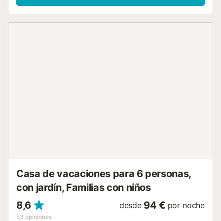
del alojamiento un espacio muy luminoso y agradable,
desde el salón se accede a la terraza (con vista mar) con
zona de estar con sillon y mesa (donde disfutar de la
sobremesa), y otra zona de comedor para disfrutar de una
buena comida.Dispone de dos dormitorios (uno con cama
de matrimonio y el otro con dos camas individuales) y otro
dormitorio con cama individual para una quinta
persona.Dos cuartos de baño uno con ducha y otro con
bañera, donde encontrarás a tu disposición los elementos
básicos de higiene, toallas de ducha y secador para el
cabello. Si viajas con un niño pequeño (previo aviso)
proveemos de cuna y trona.El apartamento posee
plancha, tabla de planchado, lavadora y tendedero. La
urbanización cuenta con dos piscinas, una para niños y
otra para personas adultas. La zona de la piscina también
cuenta con unas bonitas zonas ajardinadas a su alrededor
así como unas valla...
Casa de vacaciones para 6 personas,
con jardín, Familias con niños
8,6
94 €
desde
por noche
53
opiniones