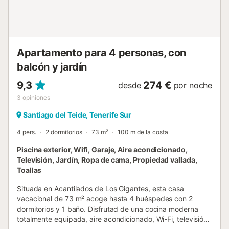
eventos. Se ruega a los huéspedes que no utilicen toallas
de baño en la zona de la piscina (hay toallas designadas
para la piscina disponibles) y que no laven las toallas ni la
ropa de cama (los anfitriones proporcionan toallas limpias).
Es...
Apartamento para 4 personas, con
balcón y jardín
9,3
274 €
desde
por noche
3
opiniones
Santiago del Teide, Tenerife Sur
4 pers.
2 dormitorios
73 m²
100 m de la costa
Piscina exterior, Wifi, Garaje, Aire acondicionado,
Televisión, Jardín, Ropa de cama, Propiedad vallada,
Toallas
Situada en Acantilados de Los Gigantes, esta casa
vacacional de 73 m² acoge hasta 4 huéspedes con 2
dormitorios y 1 baño. Disfrutad de una cocina moderna
totalmente equipada, aire acondicionado, Wi-Fi, televisión