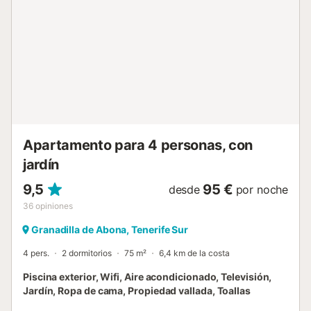
de aparcamiento en la propiedad y aparcamiento gratuito
en la calle. Se admite un máximo de 2 mascotas,
disponible por un extra. Este establecimiento cuenta con
un cómodo sistema de auto check-in. Los siguientes
servicios están disponibles por un suplemento: recogida
en el aeropuerto, check-in nocturno, excursiones en barco,
masajes en el alojamiento, paquete de bienvenida con
champán y rosas, pequeño alquiler de coches y servicio
de abastecimiento de comestibles....
Apartamento para 4 personas, con
jardín
9,5
95 €
desde
por noche
36
opiniones
Granadilla de Abona, Tenerife Sur
4 pers.
2 dormitorios
75 m²
6,4 km de la costa
Piscina exterior, Wifi, Aire acondicionado, Televisión,
Jardín, Ropa de cama, Propiedad vallada, Toallas