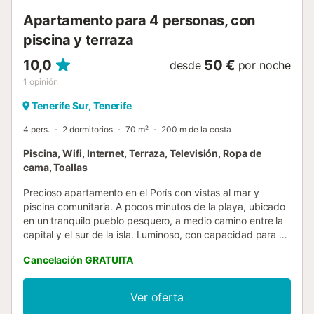
Apartamento para 4 personas, con
piscina y terraza
10,0
50 €
desde
por noche
1
opinión
Tenerife Sur, Tenerife
4 pers.
2 dormitorios
70 m²
200 m de la costa
Piscina, Wifi, Internet, Terraza, Televisión, Ropa de
cama, Toallas
Precioso apartamento en el Porís con vistas al mar y
piscina comunitaria. A pocos minutos de la playa, ubicado
en un tranquilo pueblo pesquero, a medio camino entre la
capital y el sur de la isla. Luminoso, con capacidad para 4
personas, dos dormitorios y una terraza donde desayunar
Cancelación GRATUITA
o tomar el sol mientras disfrutas de las bonitas vistas al
Atlántico. Con un litoral rodeado de piscinas naturales y
playas de arena negra, esta vivienda tiene todos los
Ver oferta
ingredientes para unas vacaciones de ensueño. Es ideal