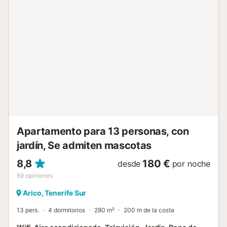
cocina independiente, equipada con vitrocerámica,
encontrarás todo lo necesario para preparar tus comidas,
desde nevera hasta exprimidor. ¡No te pierdas la
oportunidad de disfrutar de unas vacaciones perfectas en
esta encantadora casa en Candelaria! 🍽️🍹🌴...
Apartamento para 13 personas, con
jardín, Se admiten mascotas
8,8
180 €
desde
por noche
69
opiniones
Arico, Tenerife Sur
13 pers.
4 dormitorios
280 m²
200 m de la costa