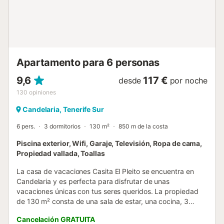
Apartamento para 6 personas
9,6
117 €
desde
por noche
130
opiniones
Candelaria, Tenerife Sur
6 pers.
3 dormitorios
130 m²
850 m de la costa
Piscina exterior, Wifi, Garaje, Televisión, Ropa de cama,
Propiedad vallada, Toallas
La casa de vacaciones Casita El Pleito se encuentra en
Candelaria y es perfecta para disfrutar de unas
vacaciones únicas con tus seres queridos. La propiedad
de 130 m² consta de una sala de estar, una cocina, 3
dormitorios y 2 baños, así como un aseo adicional y por lo
Cancelación GRATUITA
tanto puede acomodar a 6 personas. Los servicios