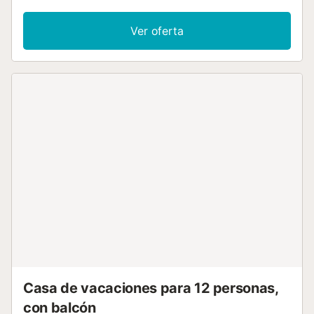
adicionales incluyen Wi-Fi de alta velocidad (apto para
videollamadas) con un espacio de trabajo dedicado para
Ver oferta
la oficina en casa, una televisión, un ventilador, así como
una lavadora. También dispone de cuna y trona. Esta
propiedad ofrece una zona exterior privada con piscina,
terrazas cubiertas y descubiertas y barbacoa. La
propiedad está ubicada en cerca de la playa y los enlaces
de transporte público están a poca distancia. Hay
aparcamiento disponible en un garaje. No se permiten
mascotas, fumar ni celebrar eventos. Este inmueble no
dispone de aire acondicionado. La propiedad cuenta con
una zona de aparcamiento para motos y bicicletas. Este
alquiler cuenta con características de ahorro de luz y
agua....
Casa de vacaciones para 12 personas,
con balcón