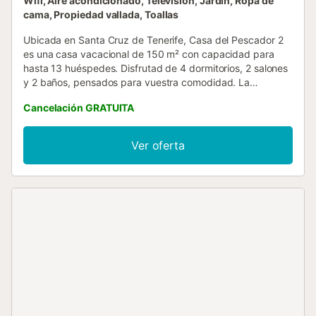
Wifi, Aire acondicionado, Televisión, Jardín, Ropa de
cama, Propiedad vallada, Toallas
Ubicada en Santa Cruz de Tenerife, Casa del Pescador 2
es una casa vacacional de 150 m² con capacidad para
hasta 13 huéspedes. Disfrutad de 4 dormitorios, 2 salones
y 2 baños, pensados para vuestra comodidad. La
propiedad cuenta con cocina privada y ofrece
Cancelación GRATUITA
comodidades como Wi-Fi de alta velocidad apto para
videollamadas, cuna y trona para bebés. Salid al balcón
privado o a la terraza descubierta para relajaros y
Ver oferta
contemplar el entorno. Se admiten mascotas en la
propiedad. No se permiten eventos ni fiestas durante
vuestra estancia....