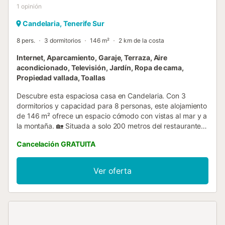
1
opinión
Candelaria, Tenerife Sur
8 pers.
3 dormitorios
146 m²
2 km de la costa
Internet, Aparcamiento, Garaje, Terraza, Aire
acondicionado, Televisión, Jardín, Ropa de cama,
Propiedad vallada, Toallas
Descubre esta espaciosa casa en Candelaria. Con 3
dormitorios y capacidad para 8 personas, este alojamiento
de 146 m² ofrece un espacio cómodo con vistas al mar y a
la montaña. 🏡 Situada a solo 200 metros del restaurante
"Guachinche Vente pa"qui', esta casa es perfecta para
Cancelación GRATUITA
disfrutar de la deliciosa gastronomía local. Además, cuenta
con un jardín, terraza y una refrescante piscina privada
para disfrutar del clima soleado de la isla. 🌊☀️ Equipada
Ver oferta
con lavadora, secadora, barbacoa, plancha, wifi, secador
de pelo, balcón, alarma y aire acondicionado en algunos
dormitorios, esta casa ofrece todas las comodidades para
una estancia inolvidable. Además, cuenta con mosquiteras
en todo el alojamiento para tu comodidad. 🛏️🛀 En la