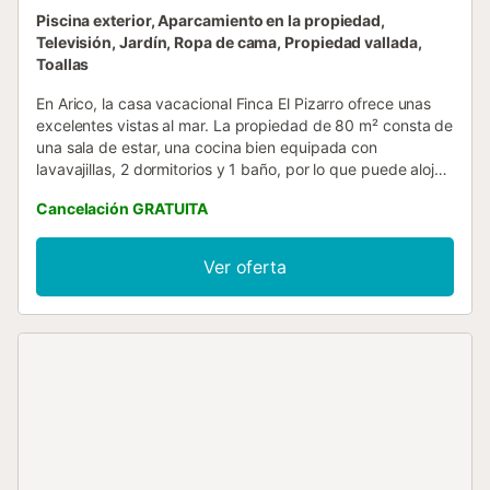
Piscina exterior, Aparcamiento en la propiedad,
Televisión, Jardín, Ropa de cama, Propiedad vallada,
Toallas
En Arico, la casa vacacional Finca El Pizarro ofrece unas
excelentes vistas al mar. La propiedad de 80 m² consta de
una sala de estar, una cocina bien equipada con
lavavajillas, 2 dormitorios y 1 baño, por lo que puede alojar
a 5 personas. Los servicios adicionales incluyen un
Cancelación GRATUITA
ventilador, una televisión, así como libros y juguetes para
niños. También hay una cuna disponible bajo petición. La
casa de vacaciones cuenta con una zona exterior privada
Ver oferta
con piscina, jardín, terraza descubierta y barbacoa. El
alojamiento está situado en un lugar muy tranquilo que es
ideal para disfrutar del canto de los pájaros y de la
naturaleza. Hay 2 plazas de parking disponibles en la
propiedad. Hay aparcamiento gratuito disponible en la
calle. No se admiten animales de compañía. No se admiten
grupos de jóvenes. Las fiestas no están permitidas. No
hay Wi-Fi disponible. El aire acondicionado no está
disponible actualmente....