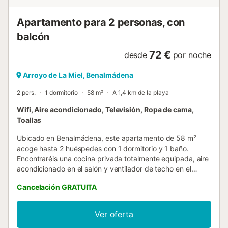
Apartamento para 2 personas, con
balcón
72 €
desde
por noche
Arroyo de La Miel, Benalmádena
2 pers.
1 dormitorio
58 m²
A 1,4 km de la playa
Wifi, Aire acondicionado, Televisión, Ropa de cama,
Toallas
Ubicado en Benalmádena, este apartamento de 58 m²
acoge hasta 2 huéspedes con 1 dormitorio y 1 baño.
Encontraréis una cocina privada totalmente equipada, aire
acondicionado en el salón y ventilador de techo en el
dormitorio para vuestra comodidad. Entre otras
Cancelación GRATUITA
comodidades se incluyen Wi-Fi apto para videollamadas,
TV, lavadora y acceso sin escalones con ascensor privado.
Salid a vuestro balcón privado para relajaros y disfrutar del
Ver oferta
aire fresco. La ubicación del apartamento cerca de la