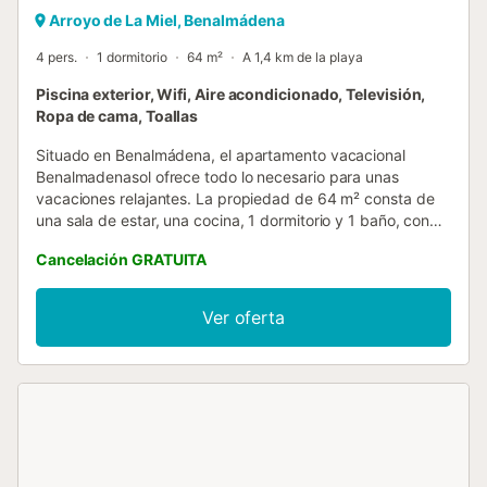
Arroyo de La Miel, Benalmádena
4 pers.
1 dormitorio
64 m²
A 1,4 km de la playa
Piscina exterior, Wifi, Aire acondicionado, Televisión,
Ropa de cama, Toallas
Situado en Benalmádena, el apartamento vacacional
Benalmadenasol ofrece todo lo necesario para unas
vacaciones relajantes. La propiedad de 64 m² consta de
una sala de estar, una cocina, 1 dormitorio y 1 baño, con
capacidad para 4 personas. Los servicios adicionales
Cancelación GRATUITA
incluyen Wi-Fi de alta velocidad (apto para videollamadas)
con un espacio de trabajo dedicado, 2 televisores (en la
sala de estar y en el dormitorio), aire acondicionado en el
Ver oferta
salón, un ventilador y una lavadora. También hay una cuna
disponible. El edificio dispone de ascensor. El alojamiento
cuenta con una piscina compartida (abierta de junio a
septiembre), ideal para los días calurosos de verano. La
propiedad está situada cerca de la playa y frente a la
estación de tren de cercanías, con parada en el
aeropuerto, el centro de Málaga y la estación de tren de
alta velocidad. En las inmediaciones se encuentran