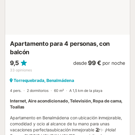
aire libre. El dormitorio principal dispone de cama doble y
baño integrado, mientras que el dormitorio adicional ofrece
dos camas individuales y un sofá cama, adaptándose a
diferentes necesidades. Es ideal para familias con niños,
ya que los dos dormitorios están comunicados. El
apartamento cuenta con aire acondicionado, piscina
comun...
Apartamento para 4 personas, con
balcón
9,5
99 €
desde
por noche
33
opiniones
Torrequebrada, Benalmádena
4 pers.
2 dormitorios
60 m²
A 1,5 km de la playa
Internet, Aire acondicionado, Televisión, Ropa de cama,
Toallas
Apartamento en Benalmádena con ubicación inmejorable,
comodidad y ocio al alcance de tu mano para unas
vacaciones perfectasubicación inmejorable 🏖️✨ ¡Hola!