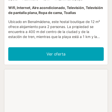
Wifi, Internet, Aire acondicionado, Televisión, Televisión
de pantalla plana, Ropa de cama, Toallas
Ubicado en Benalmádena, este hostal boutique de 12 m²
ofrece alojamiento para 2 personas. La propiedad se
encuentra a 400 m del centro de la ciudad y de la
estación de tren, mientras que la playa está a 1 km y la
Playa de las Verdas a 2 km. La habitación cuenta con una
cama king size, televisión de pantalla plana, radio y
escritorio, con insonorización y aire acondicionado para
Ver oferta
mantener un ambiente tranquilo. Los huéspedes tienen
acceso a baños y aseos compartidos, equipados con
duchas. El edificio es accesible mediante ascensor, y la
habitación incluye armario, suelo de baldosa y enchufe
cerca de la cama. Hay conexión Wi-Fi disponible en todo
el establecimiento y calefacción para el control climático.
Entre las comodidades prácticas se incluyen máquinas
expendedoras de bebidas y aperitivos en el recinto. El
hostal es un espacio libre de humos y el transporte público
se encuentra a 400 m de la entrada. La propiedad está
situada en un entorno urbano, ofreciendo cercanía a los
transportes locales y a la costa, lo que la convierte en una