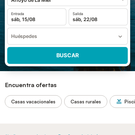
Arroyo de La Miel
Entrada
Salida
sáb, 15/08
sáb, 22/08
Huéspedes
BUSCAR
Encuentra ofertas
Casas vacacionales
Casas rurales
Pisc