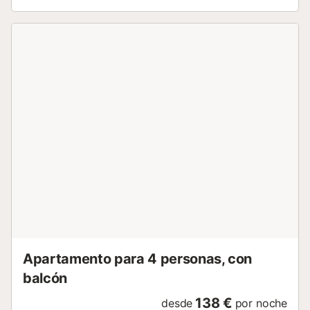
playa lo hace ideal para actividades junto al mar, mientras
que el transporte público facilita explorar la zona. A poca
distancia a pie, tenéis disponible una pista de tenis
compartida para actividades recreativas. No se permiten
eventos en la propiedad. Para estancias de 7 noches o
más, se incluye aparcamiento privado sin coste. Para
estancias más cortas, el aparcamiento privado está
disponible por un suplemento, aunque normalmente es
fácil encontrar aparcamiento gratuito en la calle en la
zona....
Apartamento para 4 personas, con
balcón
138 €
desde
por noche