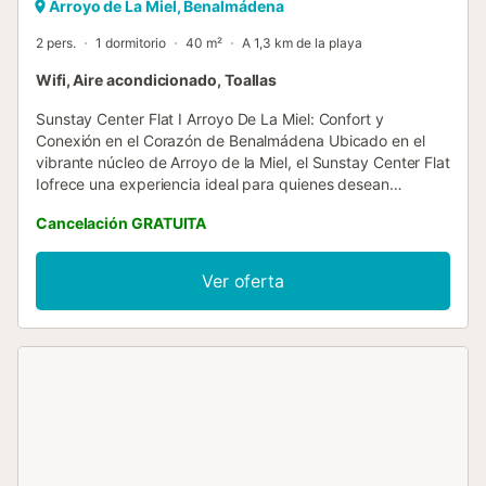
Arroyo de La Miel, Benalmádena
2 pers.
1 dormitorio
40 m²
A 1,3 km de la playa
Wifi, Aire acondicionado, Toallas
Sunstay Center Flat I Arroyo De La Miel: Confort y
Conexión en el Corazón de Benalmádena Ubicado en el
vibrante núcleo de Arroyo de la Miel, el Sunstay Center Flat
Iofrece una experiencia ideal para quienes desean
explorar Benalmádena desde una ubicación céntrica y
Cancelación GRATUITA
bien conectada. Este moderno apartamento combina
confort, funcionalidad y cercanía a las principales
atracciones de la Costa del Sol, proporcionando un
Ver oferta
espacio acogedor para parejas o viajeros individuales. El
apartamento está diseñado con atención al detalle,
ofreciendo un ambiente luminoso y elegante. Dispone de 1
dormitoriocon una cama confortable y un baño completo
que incluye bañera, ducha y bidet, ideal para relajarse tras
un día explorando la zona. La cocina totalmente equipada,
con fogones, nevera, lavavajillas y utensilios de cocina,
permite a los huéspedes disfrutar de la libertad de
preparar sus propias comidas. Además, cuenta con una