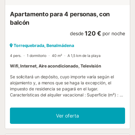
Apartamento para 4 personas, con
balcón
120 €
desde
por noche
Torrequebrada, Benalmádena
4 pers.
1 dormitorio
40 m²
A 1,5 km de la playa
Wifi, Internet, Aire acondicionado, Televisión
Se solicitará un depósito, cuyo importe varía según el
alojamiento y, a menos que se haga la excepción, el
impuesto de residencia se pagará en el lugar.
Características del alquiler vacacional : Superficie (m²) : 40
Número de habitaciones : 1 Número de estrellas Balcón
Calefacción Aire acondicionado Congelador Lavadora
Horno micro ondas Televisión Mascotas no permitidas
Ver oferta
Horno Acceso a Internet Inalámbrico Secador de pelo
Refrigerador Cafetera Pava tabla de planchar y plancha
Número de baño : 1...