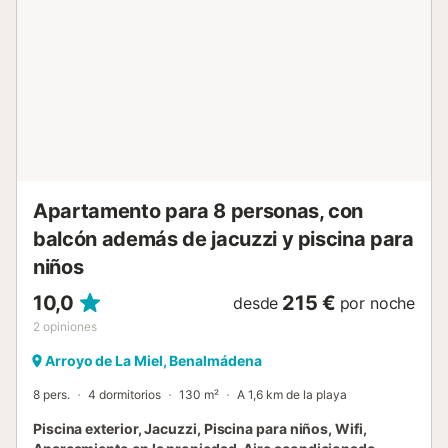
supermercados, restaurantes, tiendas, paradas de taxi y
autobús, así como un centro médico. Los huéspedes
pueden consultar con el anfitrión las opciones de
aparcamiento cercanas, disponibles por un extra. Las
familias con niños son bienvenidas. No se permiten
mascotas, fumar ni celebrar eventos. Hay cámaras de
seguridad en el edificio....
Apartamento para 8 personas, con
balcón además de jacuzzi y piscina para
niños
10,0
215 €
desde
por noche
2
opiniones
Arroyo de La Miel, Benalmádena
8 pers.
4 dormitorios
130 m²
A 1,6 km de la playa
Piscina exterior, Jacuzzi, Piscina para niños, Wifi,