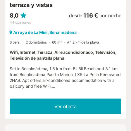
terraza y vistas
8,0
116 €
desde
por noche
44
opiniones
Arroyo de La Miel, Benalmádena
6 pers.
2 dormitorios
60 m²
A 1,2 km de la playa
Wifi, Internet, Terraza, Aire acondicionado, Televisión,
Televisión de pantalla plana
Set in Benalmádena, 1.6 km from Bil Bil Beach and 3.1 km
from Benalmadena Puerto Marina, LXR La Perla Renovated
2HAB. Apt offers air-conditioned accommodation with a
balcony and free WiFi....
Ver oferta