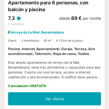
Apartamento para 6 personas, con
balcón y piscina
7,3
89 €
desde
por noche
3
opiniones
Arroyo de La Miel, Benalmádena
6 pers.
3 dormitorios
90 m²
A 1,5 km de la playa
Piscina, Internet, Aparcamiento, Garaje, Terraza, Aire
acondicionado, Televisión, Ropa de cama, Toallas
Este amplio apartamento en Arroyo de la Miel,
Benalmádena, tiene tres dormitorios y capacidad para seis
personas. Cuenta con una terraza, acceso a internet,
calefacción y aire acondicionado. El edificio tiene ascensor
y una piscina comunitaria. También incluye un garaje en el
Cancelación GRATUITA
mismo edificio. La cocina está totalmente equipada, y el
apartamento dispone de lavadora. Es un lugar ideal para
disfrutar de unas vacaciones cómodas en la Costa del
Ver oferta
Sol....