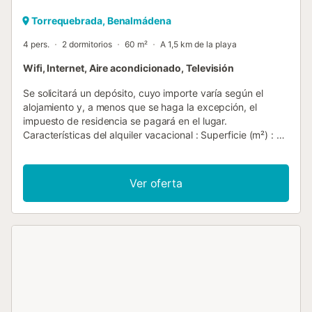
Torrequebrada, Benalmádena
4 pers.
2 dormitorios
60 m²
A 1,5 km de la playa
Wifi, Internet, Aire acondicionado, Televisión
Se solicitará un depósito, cuyo importe varía según el
alojamiento y, a menos que se haga la excepción, el
impuesto de residencia se pagará en el lugar.
Características del alquiler vacacional : Superficie (m²) : 60
Número de habitaciones : 2 Número de estrellas Balcón
Calefacción Aire acondicionado Congelador Lavadora
Horno micro ondas Televisión Mascotas no permitidas
Ver oferta
Horno Secadora de ropa Acceso a Internet Inalámbrico
Secador de pelo Refrigerador Cafetera Pava tabla de
planchar y plancha Número de baño : 1...