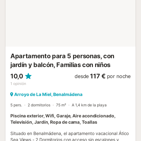
cafetera y tetera, perfectas para empezar el día con una
bebida caliente. El salón comedorestá decorado con un
estilo moderno y cuenta con una zona de estaramplia y
una TV de pantalla planapara momentos de descanso.
Una lavadoracompleta las comodidades, haciendo que
este apartamento sea ideal incluso para estancias más
largas. Además, el aire acondicionado garantiza una
temperatura agradable durante todo el año, y el
establecimiento cuenta con WiFi gratuitay ascensor para
Apartamento para 5 personas, con
may...
jardín y balcón, Familias con niños
10,0
117 €
desde
por noche
1
opinión
Arroyo de La Miel, Benalmádena
5 pers.
2 dormitorios
75 m²
A 1,4 km de la playa
Piscina exterior, Wifi, Garaje, Aire acondicionado,
Televisión, Jardín, Ropa de cama, Toallas
Situado en Benalmádena, el apartamento vacacional Ático
Sea Views - 2 Dormitorios con acceso sin escalones y