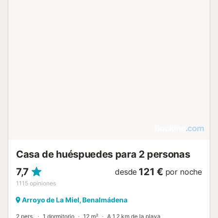
Casa de huéspuedes para 2 personas
7,7
121 €
desde
por noche
1115
opiniones
Arroyo de La Miel, Benalmádena
2 pers.
1 dormitorio
12 m²
A 1,2 km de la playa