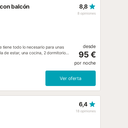
 con balcón
8,8
8
opiniones
desde
 tiene todo lo necesario para unas
95 €
 de estar, una cocina, 2 dormitorios
onales incluyen Wi-Fi de alta
por noche
o, lavadora y secadora. También hay
ón privado para relajarse por la
mo de una mascota. No se permite
Ver oferta
rior. Esta propiedad tiene directrices
s. Se proporciona más información en
ema de auto check-in....
6,4
18
opiniones