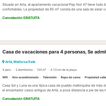
Situado en Arta, el apartamento vacacional Pep Not 47 tiene todo 
confortables. La propiedad de 95 m² consta de una sala de estar 
cocina totalmente equipada con lavavajillas, 2 dormitorios y 1 baño,
Cancelación GRATUITA
Los servicios adicionales incluyen Wi-Fi de alta velocidad, aire aco
televisión. La casa también está adaptada para el invierno, hay una 
programable para la cocina y el comedor, hay aire caliente en los d
calefacción eléctrica. El apartamento vacacional ofrece una zona ex
tranquilas mañanas o comer juntos por la noche. Hay aparcamiento gr
admiten animales de compañía. El Wi-Fi es apto para hacer videolla
el precio. Las sábanas están incluidas en el precio....
Casa de vacaciones para 4 personas, Se adm
Artà, Mallorca Este
4 pers.
2 dormitorios
105 m²
A 7,5 km de la playa
Wifi
Aire acondicionado
Televisión
Ropa de cama
Propiedad vall
Casa Sol y Luna es una típica casa de pueblo mallorquina de más 
el encantador casco antiguo de Artà, a poca distancia a pie de las 
pequeñas tiendas. Lo más destacado de la casa de vacaciones es u
Cancelación GRATUITA
maravillosa vista del Calvario con el Castell de Artà y la iglesia de 
También hay un romántico patio con hierbas mediterráneas, limonero