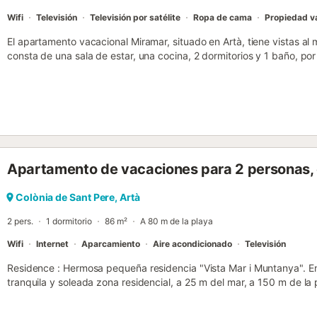
Wifi
Televisión
Televisión por satélite
Ropa de cama
Propiedad v
El apartamento vacacional Miramar, situado en Artà, tiene vistas al
consta de una sala de estar, una cocina, 2 dormitorios y 1 baño, por
Los servicios adicionales incluyen Wi-Fi, televisión y lavadora. Tam
alquiler vacacional ofrece un espacio exterior privado con terraza
está ubicada en cerca de la playa y los enlaces de transporte públi
aparcamiento gratuito en la calle. No se permiten mascotas, fumar 
dispone de aire acondicionado....
Apartamento de vacaciones para 2 personas,
Colònia de Sant Pere, Artà
2 pers.
1 dormitorio
86 m²
A 80 m de la playa
Wifi
Internet
Aparcamiento
Aire acondicionado
Televisión
Residence : Hermosa pequeña residencia "Vista Mar i Muntanya". En 
tranquila y soleada zona residencial, a 25 m del mar, a 150 m de la 
directo a la playa. Para uso privado: muebles de jardín. Infraestruct
conexión WIFI, aire acondicionado, lavadora. Plaza de aparcamient