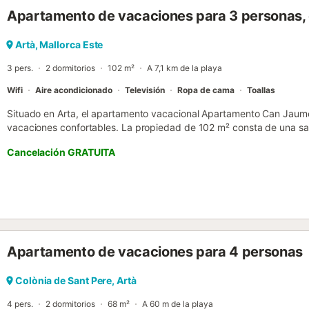
Apartamento de vacaciones para 3 personas,
Artà, Mallorca Este
3 pers.
2 dormitorios
102 m²
A 7,1 km de la playa
Wifi
Aire acondicionado
Televisión
Ropa de cama
Toallas
Situado en Arta, el apartamento vacacional Apartamento Can Jaume
vacaciones confortables. La propiedad de 102 m² consta de una sala
y 2 baños, por lo que puede alojar a 3 personas. Los servicios adici
Cancelación GRATUITA
velocidad (apto para videollamadas), televisión, aire acondicionad
una trona disponible. Este alquiler de vacaciones cuenta con un balc
noche. Hay aparcamiento gratuito en la calle. Se permite un máxi
fumar ni celebrar eventos. La propiedad no tiene escalones en el inte
para ayudar a los huéspedes con la correcta separación de residuo
el establecimiento. Este establecimiento cuenta con un cómodo sist
Apartamento de vacaciones para 4 personas
Colònia de Sant Pere, Artà
4 pers.
2 dormitorios
68 m²
A 60 m de la playa