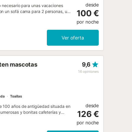
desde
lo necesario para unas vacaciones
100 €
con un sofá cama para 2 personas, una
 por lo que puede alojar a 4 personas.
por noche
ndicionado, lavadora, secadora y
estufa eléctrica de pellets
ormitorios y en el baño hay
Ver oferta
terior privada donde disfrutar de las
atuito disponible en la calle. No se
madas. Las toallas están incluidas en
iten mascotas
9,6
16
opiniones
ada
Toallas
desde
de 100 años de antigüedad situada en
126 €
numerosas y bonitas cafeterías y
na terraza en la azotea con una
por noche
peregrinación de San Salvador.
s y olivos justo delante de la cocina