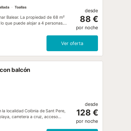
allada
Toallas
desde
88 €
 mar Balear. La propiedad de 68 m²
 lo que puede alojar a 4 personas.
por noche
bién hay una cuna disponible. Este
 descubierta y barbacoa. La propiedad
co están a poca distancia. Hay
Ver oferta
ni celebrar eventos. Este inmueble no
 con balcón
desde
128 €
la localidad Colònia de Sant Pere,
playa, carretera a cruz, acceso
por noche
ura de la casa: acceso a Internet,
o, garaje compartido No. 14. Tienda