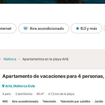
nternet
Aire acondicionado
8,0
y más
Mallorca
Apartamentos en la playa Artà
Apartamento de vacaciones para 4 personas, 
Artà, Mallorca Este
4 pers.
2 dormitorios
95 m²
A 7,2 km de la playa
Wifi
Aire acondicionado
Televisión
Televisión por satélite
Jardín