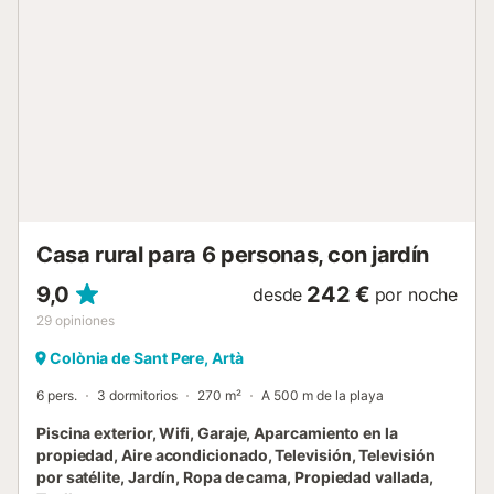
extienden entre los árboles sombreados. Lo más
destacado, sin embargo, es la refrescante piscina, disfruta
del agua fresca o relájate en uno de los numerosos sillones
que encontrarás en la terraza. ¡Aquí las preocupaciones de
la vida cotidiana se olvidan rápidamente! Debido a su
buena ubicación las tiendas, restaurantes, bares y cafés
están situados en el centro de Artà, a 3,8 kilómetros, y
Cala Moll, que espera tu visita con su hermosa playa de
arena, está a solo 15 kilómetros o a 22 minutos en coche.
Hay estacionamiento disponible en la propiedad. La rop...
Casa rural para 6 personas, con jardín
9,0
242 €
desde
por noche
29
opiniones
Colònia de Sant Pere, Artà
6 pers.
3 dormitorios
270 m²
A 500 m de la playa
Piscina exterior, Wifi, Garaje, Aparcamiento en la
propiedad, Aire acondicionado, Televisión, Televisión
por satélite, Jardín, Ropa de cama, Propiedad vallada,