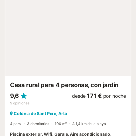
asegura comodidad durante todo el año. En la planta baja,
se presenta un comedor independiente y un acogedor
salón con Smart TV y dos cómodos sofás. La cocina
independiente cuenta con una moderna cocina de
inducción y está completamente equipada para la
preparación de deliciosos platos. Además, se dispone de
un baño con ducha en esta planta. En la primera planta,
una sala de estar invita a la relajación con un buen libro. La
habitación principal ofrece una cama doble, armario y
baño en suite con bañera y ducha, con acceso directo al
jardín a través de una escalera. Cuatro habitaciones con
dos camas individuales cada una, armarios (algunos
compartidos) y dos con salida a la terraza, brindan
espacios acogedores par...
Casa rural para 4 personas, con jardín
9,6
171 €
desde
por noche
9
opiniones
Colònia de Sant Pere, Artà
4 pers.
3 dormitorios
100 m²
A 1,4 km de la playa
Piscina exterior, Wifi, Garaje, Aire acondicionado,