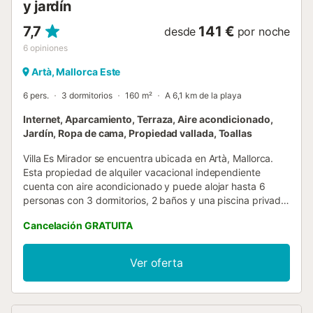
y jardín
7,7
141 €
desde
por noche
6
opiniones
Artà, Mallorca Este
6 pers.
3 dormitorios
160 m²
A 6,1 km de la playa
Internet, Aparcamiento, Terraza, Aire acondicionado,
Jardín, Ropa de cama, Propiedad vallada, Toallas
Villa Es Mirador se encuentra ubicada en Artà, Mallorca.
Esta propiedad de alquiler vacacional independiente
cuenta con aire acondicionado y puede alojar hasta 6
personas con 3 dormitorios, 2 baños y una piscina privada,
se encuentra en una zona rural tranquila cerca de Artà,
Cancelación GRATUITA
Mallorca. Dentro de un radio de 10 a 15 km puedes
conducir hacia una amplia selección de playas. Villa Es
Mirador es una propiedad verdaderamente especial,
Ver oferta
ubicada en el idílico campo de Artà, ofreciendo vistas
rurales impresionantes. La vegetación natural circundante
asegura que la villa ofrezca a sus huéspedes paz y total
privacidad. El interior de esta villa es elegante y espacioso