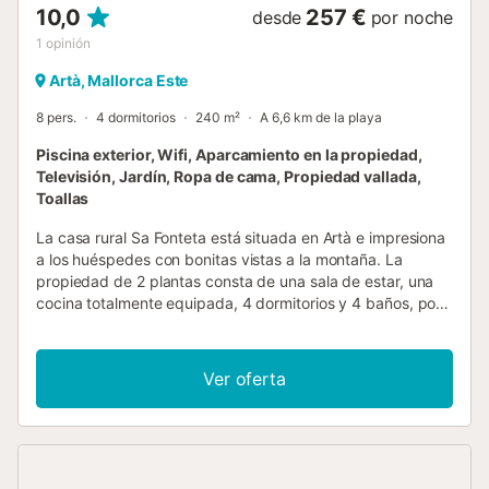
10,0
257 €
cercana, Platja de Colonia de Sant Pere, está a...
desde
por noche
1
opinión
Artà, Mallorca Este
8 pers.
4 dormitorios
240 m²
A 6,6 km de la playa
Piscina exterior, Wifi, Aparcamiento en la propiedad,
Televisión, Jardín, Ropa de cama, Propiedad vallada,
Toallas
La casa rural Sa Fonteta está situada en Artà e impresiona
a los huéspedes con bonitas vistas a la montaña. La
propiedad de 2 plantas consta de una sala de estar, una
cocina totalmente equipada, 4 dormitorios y 4 baños, por
lo que puede alojar a 8 personas. Los servicios adicionales
incluyen Wi-Fi de alta velocidad (apto para videollamadas)
con un espacio de trabajo dedicado para la oficina en
Ver oferta
casa, una televisión, un ventilador, así como una lavadora.
Además, hay una mesa de ping-pong para su disfrute.
También hay disponible una cuna y una trona. Este
alojamiento no ofrece: aire acondicionado. Bienvenido a
nuestro alquiler de vacaciones con un tentador espacio