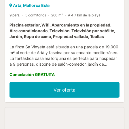
Artà, Mallorca Este
9 pers.
5 dormitorios
260 m²
A 4,7 km de la playa
Piscina exterior, Wifi, Aparcamiento en la propiedad,
Aire acondicionado, Televisión, Televisión por satélite,
Jardín, Ropa de cama, Propiedad vallada, Toallas
La finca Sa Vinyeta está situada en una parcela de 19.000
m² al norte de Artà y fascina por su encanto mediterráneo.
La fantástica casa mallorquina es perfecta para hospedar
a 9 personas, dispone de salón-comedor, jardín de
invierno, cocina totalmente equipada, 5 dormitorios (uno
Cancelación GRATUITA
con cama individual y 2 con 2 camas individuales cada
uno) y 6 baños. Entre los servicios adicionales se incluyen
Wi-Fi, aire acondicionado, chimenea, televisión por satélite,
Ver oferta
cuna y trona. La finca cuenta con una entrada bien
cuidada, bordeada por verde césped y palmeras, que te
llevará al bello edificio tradicional y a las zonas exteriores
amuebladas. Relájate en una de las varias terrazas
cubiertas y descubiertas con áreas de comedor y muebles
de salón, una barbacoa, columpios, una portería de fútbol,
una mesa de ping-pong y cómodas hamacas que se