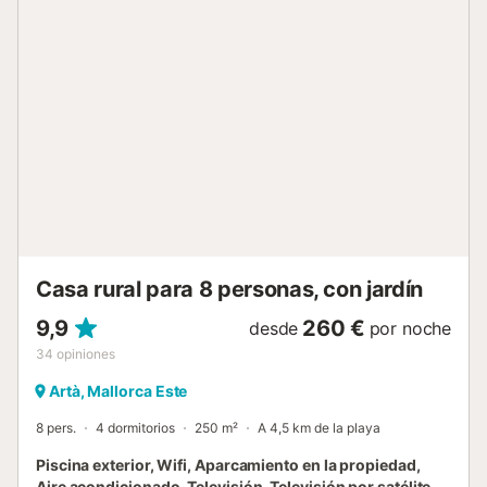
exterior privado. Dese un refrescante chapuzón en la
piscina, disfrute del exuberante jardín, relájese en la
terraza descubierta, encuentre sombra en la terraza
cubierta, saboree delicias a la parrilla en la barbacoa y
enjuáguese en la ducha exterior. Hay una plaza de
aparcamiento disponible en el recinto. No se permiten
mascotas, fumar ni celebrar eventos. Esta propiedad tiene
directrices para ayudar a los huéspedes con la correcta
separación de residuos. Se proporciona más información
en el establecimiento. Este establecimiento cuenta con
iluminación de bajo consumo. El aire acondicionado está
disponible por un suplemento según el consumo (a
consultar con el propietario)....
Casa rural para 8 personas, con jardín
9,9
260 €
desde
por noche
34
opiniones
Artà, Mallorca Este
8 pers.
4 dormitorios
250 m²
A 4,5 km de la playa
Piscina exterior, Wifi, Aparcamiento en la propiedad,
Aire acondicionado, Televisión, Televisión por satélite,