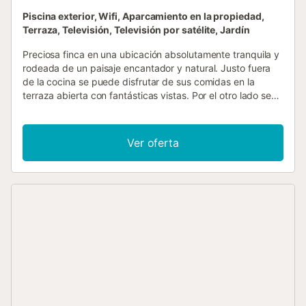
Piscina exterior, Wifi, Aparcamiento en la propiedad,
Terraza, Televisión, Televisión por satélite, Jardín
Preciosa finca en una ubicación absolutamente tranquila y
rodeada de un paisaje encantador y natural. Justo fuera
de la cocina se puede disfrutar de sus comidas en la
terraza abierta con fantásticas vistas. Por el otro lado se
llega a la terraza cubierta con vistas a la piscina. La
piscina sobre el suelo está instalada a nivel del suelo y
tiene un sistema de filtro estándar. El terreno vecino está
Ver oferta
cultivado con muchos árboles frutales diferentes. Esta
casa de campo de nueva construcción se ha aislado de
forma óptima y, por lo tanto, ofrece un clima agradable
para vivir. Se incluye energía solar respetuosa con el medio
ambiente, la energía del generador es exclusiva sólo si es
necesario y según el consumo. Pura relajación - escuchar
los diversos pájaros cantores, grillos y las campanillas de
las ovejas - es como vivir en otro mundo. Y sin embargo,
se puede llegar a las hermosas y populares playas de
Colonia Sant Pere, Canyamel y Cala Radjada en sólo 20
minutos en coche, así como a las playas naturales de Cala
Torta y Cala Mitjana. Uno de los varios campos de golf de