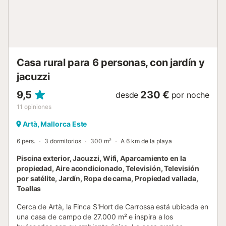
días fríos, la chimenea aún proporciona mucha más calidez
al ambiente. En la cocina encuentran toda una foto de
revista: un mobiliario moderno, una maravillosa i...
Casa rural para 6 personas, con jardín y
jacuzzi
9,5
230 €
desde
por noche
11
opiniones
Artà, Mallorca Este
6 pers.
3 dormitorios
300 m²
A 6 km de la playa
Piscina exterior, Jacuzzi, Wifi, Aparcamiento en la
propiedad, Aire acondicionado, Televisión, Televisión
por satélite, Jardín, Ropa de cama, Propiedad vallada,
Toallas
Cerca de Artà, la Finca S'Hort de Carrossa está ubicada en
una casa de campo de 27.000 m² e inspira a los