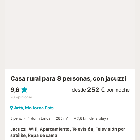
mediterránea. Sin embargo, lo más destacado de esta
finca es la maravillosa piscina de 40 m², cuya superficie
está equipada con cómodas tumbonas, sombrillas y una
mesa de ping-pong. Pasa unas vacaciones relajantes en
este oasis de bienestar y deja atrás las preocupaciones de
la vida cotidiana. Además, debido a su gran ubicación una
selección de tiendas, restaurantes, bares y cafeterías se
encuentran a 1,3 kilómetros de Artà y las encantadoras
playas y bahías de la costa este se encuentran a 12-20
kilómetros del alojamiento. Hay estacionamiento disponible
en la propiedad. La ropa de cama y las toallas están i...
Casa rural para 8 personas, con jacuzzi
9,6
252 €
desde
por noche
20
opiniones
Artà, Mallorca Este
8 pers.
4 dormitorios
285 m²
A 7,8 km de la playa
Jacuzzi, Wifi, Aparcamiento, Televisión, Televisión por
satélite, Ropa de cama