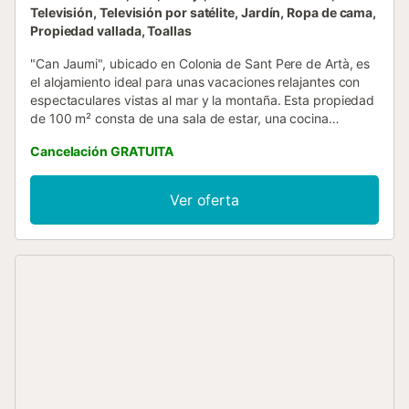
Televisión, Televisión por satélite, Jardín, Ropa de cama,
Propiedad vallada, Toallas
"Can Jaumi", ubicado en Colonia de Sant Pere de Artà, es
el alojamiento ideal para unas vacaciones relajantes con
espectaculares vistas al mar y la montaña. Esta propiedad
de 100 m² consta de una sala de estar, una cocina
totalmente equipada con lavavajillas, 3 dormitorios y 2
Cancelación GRATUITA
baños completos, uno de ellos en suite. Los servicios
adicionales incluyen Wi-Fi, aire acondicionado, lavadora y
televisión por satélite. También hay una cuna y una trona
Ver oferta
disponibles para familias con niños pequeños. Lo más
destacado de este alojamiento es su zona exterior
privada, que cuenta con piscina, jardín, terraza
descubierta, terraza cubierta, barbacoa y ducha exterior.
Relájese junto a la piscina en una tarde soleada mientras
disfruta de las vistas al mar. Para quienes deseen practicar
deporte, la propiedad ofrece una cancha de fútbol y una
red para voleibol. El estacionamiento gratuito para varios
coches está disponible en la propiedad....