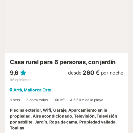
directrices para ayudar a los huéspedes con la correcta
separación de residuos. Se proporciona más información
en el establecimiento. Este establecimiento cuenta con
iluminación de bajo consumo. El aire acondicionado está
disponible por un suplemento según el consumo (a
consultar con el anfitrión)....
Casa rural para 6 personas, con jardín
9,6
260 €
desde
por noche
46
opiniones
Artà, Mallorca Este
6 pers.
3 dormitorios
160 m²
A 6,5 km de la playa
Piscina exterior, Wifi, Garaje, Aparcamiento en la
propiedad, Aire acondicionado, Televisión, Televisión
por satélite, Jardín, Ropa de cama, Propiedad vallada,
Toallas