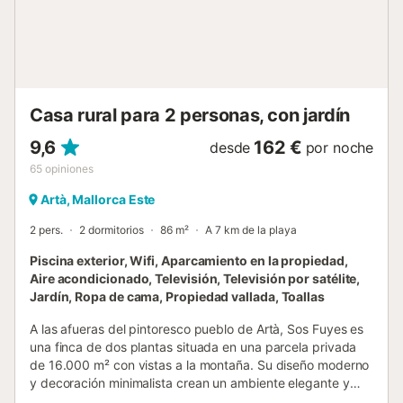
la región, el de Cap de Pere, está a menos de 10
kilómetros. Grupos (excepto familias y parejas) bajo
petición y con fianza especial. Número de licencia: 4076...
Casa rural para 2 personas, con jardín
9,6
162 €
desde
por noche
65
opiniones
Artà, Mallorca Este
2 pers.
2 dormitorios
86 m²
A 7 km de la playa
Piscina exterior, Wifi, Aparcamiento en la propiedad,
Aire acondicionado, Televisión, Televisión por satélite,
Jardín, Ropa de cama, Propiedad vallada, Toallas
A las afueras del pintoresco pueblo de Artà, Sos Fuyes es
una finca de dos plantas situada en una parcela privada
de 16.000 m² con vistas a la montaña. Su diseño moderno
y decoración minimalista crean un ambiente elegante y
acogedor. La vivienda, de 86 m², está pensada para 2