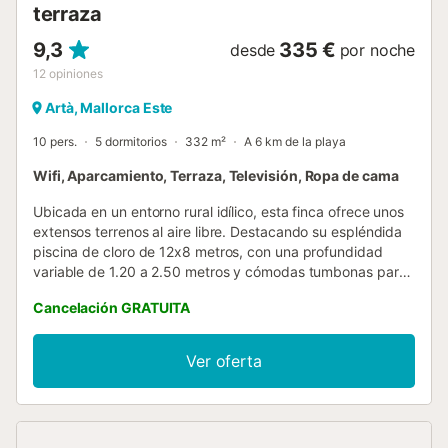
terraza
9,3
335 €
desde
por noche
12
opiniones
Artà, Mallorca Este
10 pers.
5 dormitorios
332 m²
A 6 km de la playa
Wifi, Aparcamiento, Terraza, Televisión, Ropa de cama
Ubicada en un entorno rural idílico, esta finca ofrece unos
extensos terrenos al aire libre. Destacando su espléndida
piscina de cloro de 12x8 metros, con una profundidad
variable de 1.20 a 2.50 metros y cómodas tumbonas para
relajarse al sol. La finca invita a crear inolvidables
Cancelación GRATUITA
momentos, proporcionando una barbacoa para disfrutar
de deliciosas comidas con familiares o amigos. Con un
ambiente tranquilo y natural, esta propiedad se convierte
Ver oferta
en un refugio perfecto para escapar de la rutina diaria y
sumergirse en la belleza de la vida rural. Esta encantadora
casa de dos plantas ofrece un ambiente cálido y luminoso
en su interior. Equipada con calefacción central de gas,