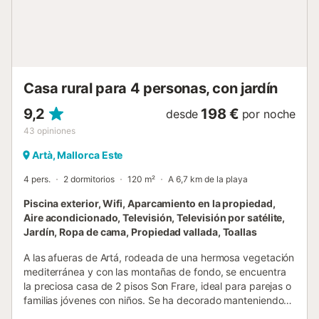
restaurantes, bares y cafeterías a sólo 5 km en la ciudad
costera de Canyamel. Allí encontrará la playa más
cercana, la Playa de Canyamel, a la que se llega en menos
de 10 minutos en coche. Hay aparcamiento disponible en
la propiedad. Las sábanas están incluidas en el precio. No
se admiten mascotas, ya que hay ov...
Casa rural para 4 personas, con jardín
9,2
198 €
desde
por noche
43
opiniones
Artà, Mallorca Este
4 pers.
2 dormitorios
120 m²
A 6,7 km de la playa
Piscina exterior, Wifi, Aparcamiento en la propiedad,
Aire acondicionado, Televisión, Televisión por satélite,
Jardín, Ropa de cama, Propiedad vallada, Toallas
A las afueras de Artá, rodeada de una hermosa vegetación
mediterránea y con las montañas de fondo, se encuentra
la preciosa casa de 2 pisos Son Frare, ideal para parejas o
familias jóvenes con niños. Se ha decorado manteniendo
su encanto rústico, y consta de una sala de estar, una