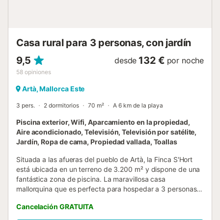
Casa rural para 3 personas, con jardín
9,5
132 €
desde
por noche
58
opiniones
Artà, Mallorca Este
3 pers.
2 dormitorios
70 m²
A 6 km de la playa
Piscina exterior, Wifi, Aparcamiento en la propiedad,
Aire acondicionado, Televisión, Televisión por satélite,
Jardín, Ropa de cama, Propiedad vallada, Toallas
Situada a las afueras del pueblo de Artà, la Finca S'Hort
está ubicada en un terreno de 3.200 m² y dispone de una
fantástica zona de piscina. La maravillosa casa
mallorquina que es perfecta para hospedar a 3 personas,
ofrece un cómodo salón con chimenea, una cocina muy
Cancelación GRATUITA
bien equipada, 2 dormitorios (uno con cama matrimonial y
otro con 2 camas individuales) así como un cuarto de