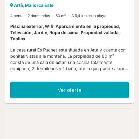
Artà, Mallorca Este
4 pers.
2 dormitorios
80 m²
A 6,4 km de la playa
Piscina exterior, Wifi, Aparcamiento en la propiedad,
Televisión, Jardín, Ropa de cama, Propiedad vallada,
Toallas
La casa rural Es Puchet está situada en Artà y cuenta con
bonitas vistas a la montaña. La propiedad de 80 m²
consta de una sala de estar, una cocina totalmente
equipada, 2 dormitorios y 1 baño, por lo que puede alojar a
4 personas. Los servicios adicionales incluyen Wi-Fi de alta
velocidad (apto para videollamadas) con un espacio de
trabajo dedicado a la oficina en casa, una televisión, un
Ver oferta
ventilador y una lavadora. Además, hay una mesa de ping-
pong a su disposición. También hay una cuna y una trona.
Este alojamiento no ofrece: aire acondicionado. Este
alquiler de vacaciones ofrece un espacio exterior exclusivo
con piscina, jardín, terrazas cubiertas y descubiertas,
barbacoa y ducha exterior. Hay una plaza de
aparcamiento disponible en el recinto. No se permiten
mascotas, fumar ni celebrar eventos. Esta propiedad tiene