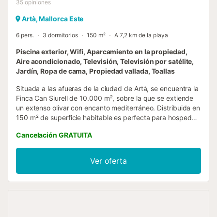
35
opiniones
Artà, Mallorca Este
6 pers.
3 dormitorios
150 m²
A 7,2 km de la playa
Piscina exterior, Wifi, Aparcamiento en la propiedad,
Aire acondicionado, Televisión, Televisión por satélite,
Jardín, Ropa de cama, Propiedad vallada, Toallas
Situada a las afueras de la ciudad de Artà, se encuentra la
Finca Can Siurell de 10.000 m², sobre la que se extiende
un extenso olivar con encanto mediterráneo. Distribuida en
150 m² de superficie habitable es perfecta para hospedar
a 6 personas, ofrece un cómodo salón-comedor, una
Cancelación GRATUITA
cocina totalmente equipada, 3 dormitorios (2 cada uno
con una cama matrimonial y uno con una litera para 2
personas) y 2 baños. Entre los servicios adicionales de la
Ver oferta
propiedad se incluyen Wi-Fi, aire acondicionado,
chimenea, televisión por satélite, cuna y trona. Disfruta el
tiempo en familia en la mesa de la terraza cubierta, que te
invita a disfrutar de comidas recién asadas con una copa
de vino. Relájate en la hamaca y deja que tu mirada
deambule por el jardín con su amplio césped y vegetación