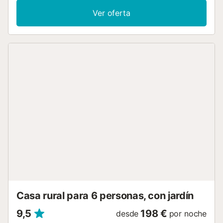
baño. Entre los servicios adicionales se incluyen Wi-Fi,
Ver oferta
ventiladores, chimenea, televisión por satélite, juegos de
mesa, cuna y trona. Disfruta de la zona exterior donde hay
varias terrazas cubiertas y descubiertas con cómodos
muebles de jardín, así como un hermoso pabellón con un
comedor. Aquí podrás relajarte y disfrutar de una deliciosa
copa de vino para terminar las tranquilas tardes de
verano. Además, la piscina de 32 m², con cómodas
tumbonas, te invita a darte un chapuzón. Gracias a su
buena ubicación, un restaurante, un bar, una farmacia y un
supermercado se encuentran a 4,3 kilómetros o a 7
minutos en coche del alojamiento. Asimismo, las hermosas
playas y bahías de la costa este están a solo 15 kilómetros
o a un corto trayecto en coche. Hay aparcamientos
disponibles en la propiedad. La ropa de cama y las toallas
están incluidas en el precio. Hay bicicletas disponibles en
la propiedad que se pueden alquilar. Número de licencia:
ETV/3212, Nombre: S'Hort...
Casa rural para 6 personas, con jardín
9,5
198 €
desde
por noche