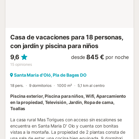
organizar fiestas, poner música o invitar a cualquier
persona no incluida en la reserva. Por favor, sea
considerado y respete la privacidad y las horas de silencio
de los propietarios....
Casa de vacaciones para 18 personas,
con jardín y piscina para niños
9,6
845 €
desde
por noche
15
opiniones
Santa Maria d'Oló, Pla de Bages DO
18 pers.
9 dormitorios
1000 m²
5,1 km al centro
Piscina exterior, Piscina para niños, Wifi, Aparcamiento
en la propiedad, Televisión, Jardín, Ropa de cama,
Toallas
La casa rural Mas Torigues con acceso sin escalones se
encuentra en Santa Maria D' Olo y cuenta con bonitas
vistas a la montaña. La propiedad de 2 plantas consta de
una sala de estar, una cocina bien equipada, 9 dormitorios