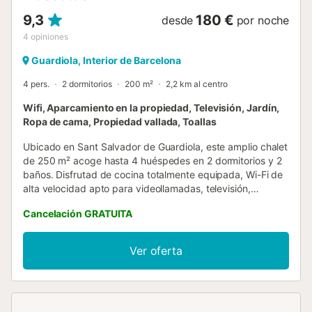
9,3
180 €
desde
por noche
4
opiniones
Guardiola, Interior de Barcelona
4 pers.
2 dormitorios
200 m²
2,2 km al centro
Wifi, Aparcamiento en la propiedad, Televisión, Jardín,
Ropa de cama, Propiedad vallada, Toallas
Ubicado en Sant Salvador de Guardiola, este amplio chalet
de 250 m² acoge hasta 4 huéspedes en 2 dormitorios y 2
baños. Disfrutad de cocina totalmente equipada, Wi-Fi de
alta velocidad apto para videollamadas, televisión,
calefacción eléctrica y de gas, y ventilador. Además,
Cancelación GRATUITA
cuenta con acceso sin escalones, cuna y vistas a la
montaña. Salid a vuestra terraza privada cubierta o a uno
de los 2 balcones privados, ideales para relajaros y
Ver oferta
contemplar la naturaleza. El jardín compartido ofrece más
espacio al aire libre y podéis preparar comidas en vuestra
barbacoa privada. Hay aparcamiento compartido en el
recinto para 4 vehículos. Se admiten hasta 2 mascotas,