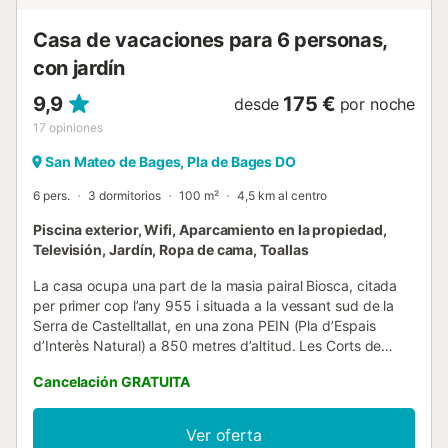
Casa de vacaciones para 6 personas,
con jardín
9,9
175 €
desde
por noche
17
opiniones
San Mateo de Bages, Pla de Bages DO
6 pers.
3 dormitorios
100 m²
4,5 km al centro
Piscina exterior, Wifi, Aparcamiento en la propiedad,
Televisión, Jardín, Ropa de cama, Toallas
La casa ocupa una part de la masia pairal Biosca, citada
per primer cop l’any 955 i situada a la vessant sud de la
Serra de Castelltallat, en una zona PEIN (Pla d’Espais
d’Interès Natural) a 850 metres d’altitud. Les Corts de
Biosca compta amb dues habitacions dobles, una
Cancelación GRATUITA
habitació individual-biblioteca (que pot convertir-se en
doble), bany complet i lavabo, cuina, menjador-sala d’estar
amb foc a terra, i terrassa de grans dimensions. Té vistes
Ver oferta
excel·lents a Montserrat i està plenament equipada: