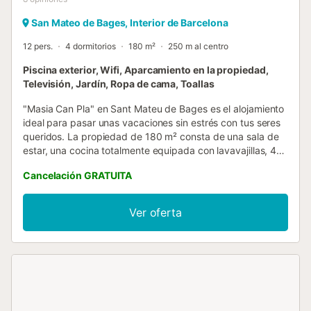
San Mateo de Bages, Interior de Barcelona
12 pers.
4 dormitorios
180 m²
250 m al centro
Piscina exterior, Wifi, Aparcamiento en la propiedad,
Televisión, Jardín, Ropa de cama, Toallas
"Masia Can Pla" en Sant Mateu de Bages es el alojamiento
ideal para pasar unas vacaciones sin estrés con tus seres
queridos. La propiedad de 180 m² consta de una sala de
estar, una cocina totalmente equipada con lavavajillas, 4
dormitorios y 4 baños, por lo que puede alojar a 11
Cancelación GRATUITA
personas. Los servicios adicionales incluyen Wi-Fi de alta
velocidad, ventilador, calefacción, lavadora y televisión. El
chalet cuenta con una zona exterior privada con piscina,
Ver oferta
jardín y terraza cubierta. Hay aparcamiento disponible en
la propiedad. Hay aparcamiento gratuito disponible en la
calle. Las familias con niños son bienvenidas. Se admiten
animales de compañía por un suplemento. El aire
acondicionado no está disponible. El Wi-Fi es apto para
hacer videollamadas. null...