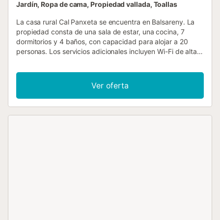
Jardín, Ropa de cama, Propiedad vallada, Toallas
La casa rural Cal Panxeta se encuentra en Balsareny. La
propiedad consta de una sala de estar, una cocina, 7
dormitorios y 4 baños, con capacidad para alojar a 20
personas. Los servicios adicionales incluyen Wi-Fi de alta
velocidad (apto para videollamadas), televisión, aire
acondicionado, ventilador, lavadora, así como libros y
juguetes para niños. También hay una mesa de ping-pong
Ver oferta
y 2 cunas disponibles. Este alquiler vacacional ofrece un
espacio exterior privado con piscina, jardín, terraza
cubierta, barbacoa y parque infantil. Disfrute de las
comodidades y relájese en este acogedor entorno. La
propiedad está ubicada en un lugar remoto y tranquilo,
pero al mismo tiempo es fácilmente accesible desde
Barcelona. Hay 20 plazas de aparcamiento disponibles en
la propiedad y aparcamiento gratuito en la calle. Se
permite un máximo de 1 mascota, excepto perros de razas
peligrosas o que no estén controlados por sus dueños. No
se permite fumar en el interior, pero hay espacios
habilitados para fumadores en el exterior. Se permite la
celebración de eventos o actividades como talleres de
artesanía, yoga o danza, pero no se permite música alta