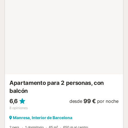
Apartamento para 2 personas, con
balcón
6,6
99 €
desde
por noche
8
opiniones
Manresa, Interior de Barcelona
2 pers.
1 dormitorio
65 m²
650 m al centro