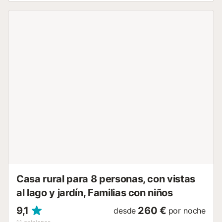
abarrotar e invita, creando el escenario perfecto para la
relajación al aire libre. La piscina privada está abierta del 1
de enero al 31 de diciembre, permitiendo nadar todo el
año. Salas de estar : En el interior, la villa cuenta con áreas
comunes brillantes y abiertas que combinan las
comodidades modernas con una atmósfera acogedora. La
acogedora sala de estar es ideal para relajarse con una
chimenea y un cómodo sofá, mientras que la cocina está
totalmente equipada, lo que hace que cocinar sea un
placer. También hay un espacio de trabajo dedicado para
aquellos que lo necesiten. Dormitorios y Baños : - 1er
dormitorio: 1 cama doble - 2do dormitorio: 1 cama doble +
2 camas individuales - 1 baño: ducha y aseo Lugares de
interés cercanos: La villa está situada en una ubicación
ideal para explorar las maravillas de Castellbell ...
Casa rural para 8 personas, con vistas
al lago y jardín, Familias con niños
9,1
260 €
desde
por noche