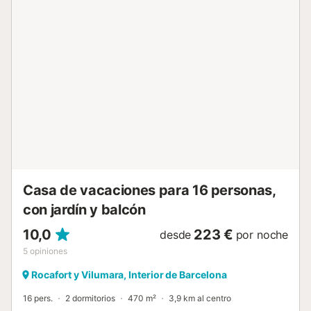
de colaboración y momentos de relax. A pesar de su
entorno rural aislado, la casa de campo cuenta con
internet de fibra óptica de alta velocidad en todas las
estancias, lo que garantiza la conectividad y el teletrabajo
sin esfuerzo. En el exterior, los jardines se abren a un
excepcional espacio recreativo, con una piscina protegida
por una pérgola con vistas a Montserrat. Huéspedes de
todas las edades pueden disfrutar de una amplia gama de
actividades al aire libre y bajo techo, que incluyen una
enorme cama elástica de 5x5 metros, un campo de fútbol,
futbolín, ping-pong, columpios y tobogán infantiles, y una
consola PlayStation 4. Mas Set-Rengs ofrece una
auténtica ...
Casa de vacaciones para 16 personas,
con jardín y balcón
10,0
223 €
desde
por noche
5
opiniones
Rocafort y Vilumara, Interior de Barcelona
16 pers.
2 dormitorios
470 m²
3,9 km al centro