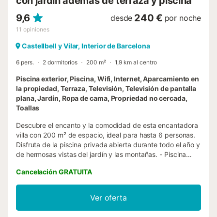
con jardín además de terraza y piscina
9,6
240 €
desde
por noche
11
opiniones
Castellbell y Vilar, Interior de Barcelona
6 pers.
2 dormitorios
200 m²
1,9 km al centro
Piscina exterior, Piscina, Wifi, Internet, Aparcamiento en
la propiedad, Terraza, Televisión, Televisión de pantalla
plana, Jardín, Ropa de cama, Propriedad no cercada,
Toallas
Descubre el encanto y la comodidad de esta encantadora
villa con 200 m² de espacio, ideal para hasta 6 personas.
Disfruta de la piscina privada abierta durante todo el año y
de hermosas vistas del jardín y las montañas. - Piscina
privada para diversión sin fin - Situada en el pintoresco
Cancelación GRATUITA
Castellbell i el Vilar - Sumérgete en las comodidades de
esta espaciosa villa. Exterior : La casa cuenta con una
encantadora terraza privada con vistas a la piscina,
Ver oferta
perfecta para relajarse en una tumbona o disfrutar de una
barbacoa con familiares y amigos. El jardín está sin