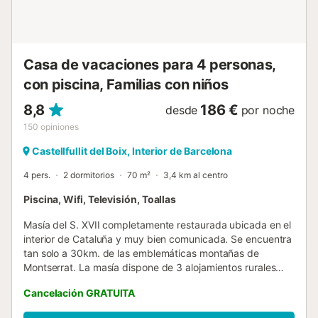
Casa de vacaciones para 4 personas,
con piscina, Familias con niños
8,8
186 €
desde
por noche
150
opiniones
Castellfullit del Boix, Interior de Barcelona
4 pers.
2 dormitorios
70 m²
3,4 km al centro
Piscina, Wifi, Televisión, Toallas
Masía del S. XVII completamente restaurada ubicada en el
interior de Cataluña y muy bien comunicada. Se encuentra
tan solo a 30km. de las emblemáticas montañas de
Montserrat. La masía dispone de 3 alojamientos rurales
independientes que ofrecen la comodidad necesaria para
Cancelación GRATUITA
pasar unas vacaciones disfrutando de la tranquilidad que
ofrece su situación. Pudiendo visitar las ruinas de su iglesia