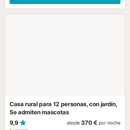
calefacció, cuina amb microones i rentavaixelles,
rentadora, televisió, mobiliari per a nadons, wifi… A
l’exterior, una era extensa, jardí i piscina integrada en un
camp de conreu. S’admeten animals de companyia....
Casa rural para 12 personas, con jardín,
Se admiten mascotas
9,9
370 €
desde
por noche
8
opiniones