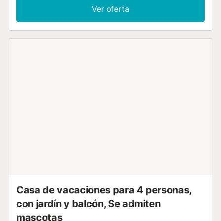
románica así como otros templos y monasterios de sus
Ver oferta
alrededores. Para entrar en la casa de vacaciones hay que
subir unas escaleras desde el patio. Los propietarios
disponen de explotación agraria y ramadera por lo que si
se desea les acompañaran a visitarla. Al igual que unas
bodegas y una granja de caracoles. Por razones de
seguridad la casa no se arrendará a grupos de jovenes No
se admiten reservas para grupos con personas menores
de 25 años Organizar fiestas de estudiantes, fiestas de
despedida y botellones están prohibidos en esta
vivienda...
Casa de vacaciones para 4 personas,
con jardín y balcón, Se admiten
mascotas