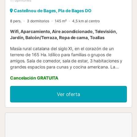
11
opiniones
Castellnou de Bages, Pla de Bages DO
8 pers.
3 dormitorios
145 m²
4,5 km al centro
Wifi, Aparcamiento, Aire acondicionado, Televisión,
Jardín, Balcón/Terraza, Ropa de cama, Toallas
Masía rural catalana del siglo XI, en el corazón de un
terreno de 165 Ha. Idílico para familias o grupos de
amigos. Sala de comedor, sala de estar, 3 habitaciones y
grandes espacios para cunas y cocina americana. La
capacidad total de la Vila es de 14 personas. En este caso
Cancelación GRATUITA
estás visualizando el anuncio de Els Llacs, con una
capacidad total de 8 personas.ELS LLACS- Una
habitación con 4 camas individuales - Dos habitaciones
Ver oferta
con 2 camas individuales - En total hay 3 baños completos
con ducha. Y hay una cocina totalmente equipada con
microondas, horno, nevera y congelador, cafetera
Nespresso, tostadora, etc. La sala de estar tiene sofá, que
se convierte en sofá cama. Capacidad total dels Llacs es
de 8 personas. ¿Por qué se llama Els Llacs? Porque tiene
vista al lago de La Vila. Totalmente reformado, todas las