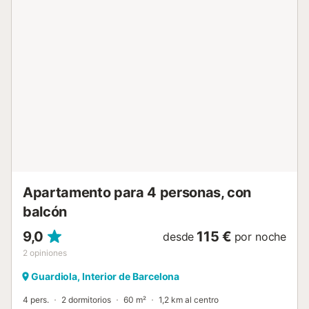
pero no en los dormitorios. Se permite fumar, excepto en
los dormitorios. No se permiten eventos. Para el
entretenimiento, tenéis ping-pong compartido. Tened en
cuenta que hay grabación de vídeo en el patio exterior por
motivos de seguridad. No está permitido encender fuegos
ni usar fuegos artificiales o petardos. Al salir, dejad la casa
ordenada, tirad la basura en los contenedores exteriores y
devolved los muebles a su sitio original. Es obligatorio
reciclaje de basuras y restos. El chalet está rodeado de
naturaleza, cerca del Monasterio de Montserrat, centros
ecuestres, rutas de senderismo y la región vinícola Pla de
Bages. Barcelona está a solo 30 minutos en coche y
Manresa a 15 minutos. No permitimos eventos ni fiestas
par...
Apartamento para 4 personas, con
balcón
9,0
115 €
desde
por noche
2
opiniones
Guardiola, Interior de Barcelona
4 pers.
2 dormitorios
60 m²
1,2 km al centro