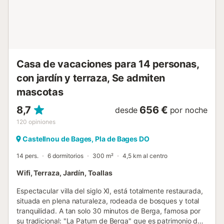
por la noche. Este establecimiento cuenta con un cómodo
sistema de auto check-in. La propiedad dispone de
paneles solares y se proporciona toda la ropa de cama,
toallas de baño por persona y productos de limpieza....
Casa de vacaciones para 14 personas,
con jardín y terraza, Se admiten
mascotas
8,7
656 €
desde
por noche
120
opiniones
Castellnou de Bages, Pla de Bages DO
14 pers.
6 dormitorios
300 m²
4,5 km al centro
Wifi, Terraza, Jardín, Toallas
Espectacular villa del siglo XI, está totalmente restaurada,
situada en plena naturaleza, rodeada de bosques y total
tranquilidad. A tan solo 30 minutos de Berga, famosa por
su tradicional: "La Patum de Berga" que es patrimonio de