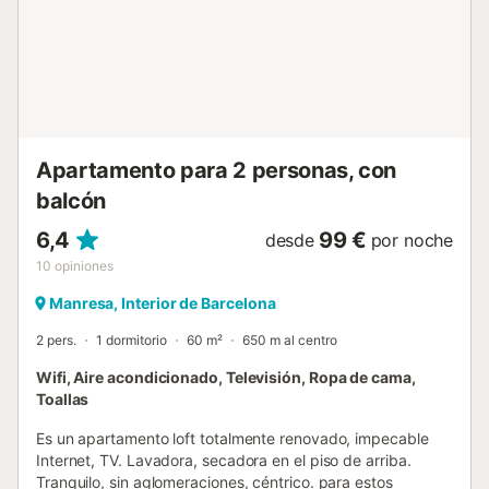
monasterio, o desplazarse a esquiarFácil desplazarse al
mar o a la montaña. Fácil desplazarse hasta el Castillo de
Cardona.A 50km de Barcelona. Parking público de pago
cerca. A 1h. de Barcelona...
Apartamento para 2 personas, con
balcón
6,4
99 €
desde
por noche
10
opiniones
Manresa, Interior de Barcelona
2 pers.
1 dormitorio
60 m²
650 m al centro
Wifi, Aire acondicionado, Televisión, Ropa de cama,
Toallas
Es un apartamento loft totalmente renovado, impecable
Internet, TV. Lavadora, secadora en el piso de arriba.
Tranquilo, sin aglomeraciones, céntrico. para estos