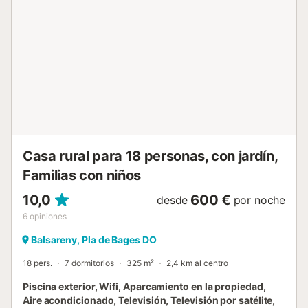
habitaciones son suite, todas diferentes y decoradas con
piezas de arte antiguo, restauradas por nuestra propia
familia. En un entorno tranquilo, rodeado de bosques
mediterráneos, campos de cultivo y lagos.Posibilidad de
adquirir verduras que se cultivan en la propia Villa.
También tenemos productos caseros: miel, membrillo y
huevos. El espacio- Entorno relajado y tranquilo con varios
espacios abiertos para jugar o hacer una barbacoa.- Un
entorno precioso para pasear y hacer picnics.-
Actividades culturales y turismo activo en
aproximadamente media hora de distancia, la ciuda...
Casa rural para 18 personas, con jardín,
Familias con niños
10,0
600 €
desde
por noche
6
opiniones
Balsareny, Pla de Bages DO
18 pers.
7 dormitorios
325 m²
2,4 km al centro
Piscina exterior, Wifi, Aparcamiento en la propiedad,
Aire acondicionado, Televisión, Televisión por satélite,