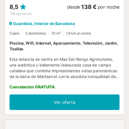
8,5
138 €
desde
por noche
199
opiniones
Guardiola, Interior de Barcelona
5 pers.
2 dormitorios
70 m²
1,9 km al centro
Piscina, Wifi, Internet, Aparcamiento, Televisión, Jardín,
Toallas
Esta estancia se centra en Mas Set-Rengs Agroturisme,
una auténtica y bellamente restaurada casa de campo
catalana que combina impresionantes vistas panorámicas
de la sierra de Montserrat con la absoluta tranquilidad de
la naturaleza. Ubicada en Sant Salvador de Guardiola,
Cancelación GRATUITA
cerca de Manresa, y a menos de una hora de Barcelona,
esta finca rural privada fusiona a la perfección el encanto
rústico con el confort moderno. Rodeada de apacibles
Ver oferta
bosques donde pastan vacas y fauna local, ofrece un
santuario de paz y aire puro, ideal para familias, grupos de
amigos o retiros corporativos que buscan desconectar y
recargar energías. El espacioso interior está presidido por
un gran salón, perfecto para comidas en grupo, reuniones