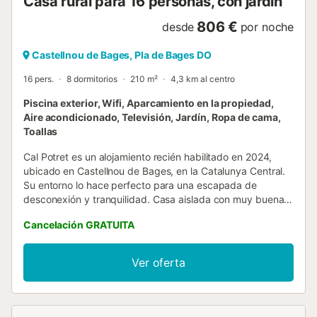
Casa rural para 16 personas, con jardín
806 €
desde
por noche
Castellnou de Bages, Pla de Bages DO
16 pers.
8 dormitorios
210 m²
4,3 km al centro
Piscina exterior, Wifi, Aparcamiento en la propiedad,
Aire acondicionado, Televisión, Jardín, Ropa de cama,
Toallas
Cal Potret es un alojamiento recién habilitado en 2024,
ubicado en Castellnou de Bages, en la Catalunya Central.
Su entorno lo hace perfecto para una escapada de
desconexión y tranquilidad. Casa aislada con muy buenas
vistas y en un entorno natural y rústico. Este alojamiento
Cancelación GRATUITA
dispone de 16 plazas distribuidas en 8 habitaciones
dobles, 4 con cama de matrimonio y 4 con camas
individuales. Cuenta con 5 baños, un amplio comedor, sala
Ver oferta
de estar con chimenea, porche grande con barbacoa, sala
de juegos con ping pong y una impresionante piscina
"infinity" desbordante donde disfrutar de unas bonitas
vistas del paisaje y una espectacular puesta de sol....