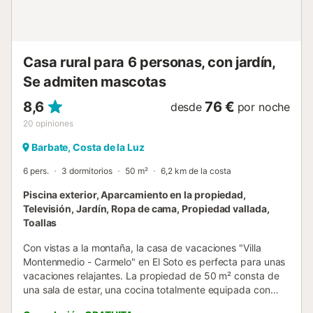
Zahora, que está a 1,5 km de la propiedad. Hermosas
excursiones y miradores le esperan a lo largo del Cabo de
Trafalgar, que está igualmente a unos 1,6 km o a 20
minutos a pie. La larga Playa de Zahora, ...
Casa rural para 6 personas, con jardín,
Se admiten mascotas
8,6
76 €
desde
por noche
20
opiniones
Barbate, Costa de la Luz
6 pers.
3 dormitorios
50 m²
6,2 km de la costa
Piscina exterior, Aparcamiento en la propiedad,
Televisión, Jardín, Ropa de cama, Propiedad vallada,
Toallas
Con vistas a la montaña, la casa de vacaciones "Villa
Montenmedio - Carmelo" en El Soto es perfecta para unas
vacaciones relajantes. La propiedad de 50 m² consta de
una sala de estar, una cocina totalmente equipada con
lavavajillas, 3 dormitorios y 1 baño, por lo que puede