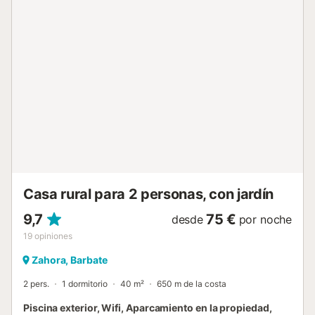
cómodas tumbonas. Los huéspedes pueden relajarse en la
terraza cubierta compartida, equipada con mesas de
comedor bajo una pérgola, disfrutar de la barbacoa común
y descansar en el jardín. El complejo está ubicado en una
zona tranquila cerca del centro de Barbate; la playa de
arena dorada se encuentra a solo 10 minutos en coche o a
5 km. El centro de Barbate, con tiendas y restaurantes,
también está a 5 km, y a 2,4 km hay restaurantes y
supermercados. Se ofrece una plaza de aparcamiento por
apartamento. Las mascotas solo se permiten con permiso
previo del propietario; se recomienda consultar antes de
reservar. No se permiten eventos en la propiedad....
Casa rural para 2 personas, con jardín
9,7
75 €
desde
por noche
19
opiniones
Zahora, Barbate
2 pers.
1 dormitorio
40 m²
650 m de la costa
Piscina exterior, Wifi, Aparcamiento en la propiedad,