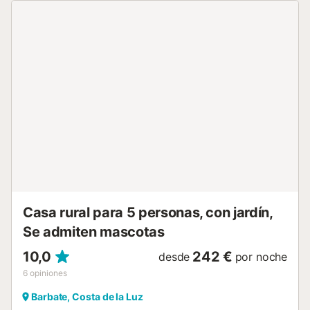
permiten eventos en la propiedad. La ubicación es ideal,
cerca del transporte público y de la playa....
Casa rural para 5 personas, con jardín,
Se admiten mascotas
10,0
242 €
desde
por noche
6
opiniones
Barbate, Costa de la Luz