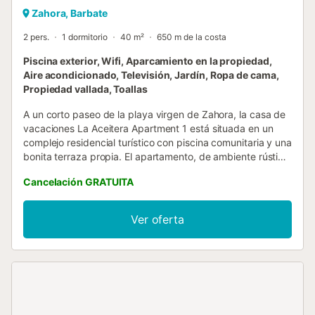
Zahora, Barbate
2 pers.
1 dormitorio
40 m²
650 m de la costa
Piscina exterior, Wifi, Aparcamiento en la propiedad,
Aire acondicionado, Televisión, Jardín, Ropa de cama,
Propiedad vallada, Toallas
A un corto paseo de la playa virgen de Zahora, la casa de
vacaciones La Aceitera Apartment 1 está situada en un
complejo residencial turístico con piscina comunitaria y una
bonita terraza propia. El apartamento, de ambiente rústico
gracias a sus muebles de piedra natural y madera, consta
Cancelación GRATUITA
de un salón/comedor de planta abierta, una acogedora
chimenea y una cocina bien equipada integrada, un
dormitorio doble y un cuarto de baño. El apartamento
Ver oferta
vacacional tiene capacidad para 2 personas. Los servicios
adicionales incluyen Wi-Fi, aire acondicionado y televisión.
En su zona exterior privada, lea un buen libro en las
tumbonas de su verde césped y prepare comidas frescas
con sus seres queridos en la barbacoa. Termine un largo
día en la playa con una deliciosa comida en el comedor de
la terraza cubierta y disfrute de las vistas a la montaña