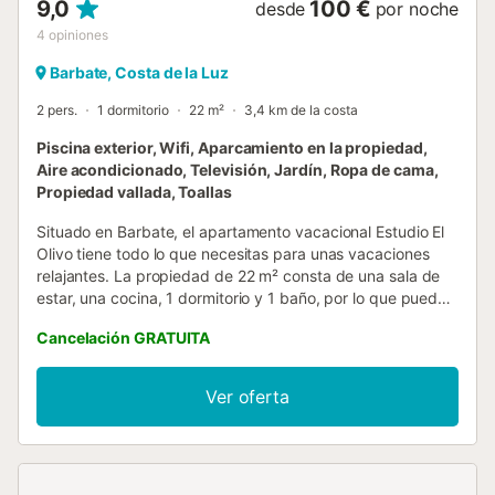
9,0
100 €
desde
por noche
4
opiniones
Barbate, Costa de la Luz
2 pers.
1 dormitorio
22 m²
3,4 km de la costa
Piscina exterior, Wifi, Aparcamiento en la propiedad,
Aire acondicionado, Televisión, Jardín, Ropa de cama,
Propiedad vallada, Toallas
Situado en Barbate, el apartamento vacacional Estudio El
Olivo tiene todo lo que necesitas para unas vacaciones
relajantes. La propiedad de 22 m² consta de una sala de
estar, una cocina, 1 dormitorio y 1 baño, por lo que puede
alojar a 2 personas. Los servicios adicionales incluyen Wi-Fi
Cancelación GRATUITA
de alta velocidad (apto para videollamadas) con un
espacio de trabajo dedicado para la oficina en casa, una
televisión y aire acondicionado. Disfrute de la comodidad
Ver oferta
de una barbacoa privada para cocinar deliciosas comidas
durante su estancia. Disfrute de instalaciones exteriores
compartidas, como piscina, jardín, terraza y ducha exterior
durante su estancia. La ciudad de Barbate se encuentra a