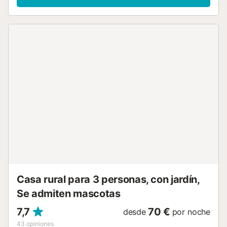
acceso a un espacio exterior compartido que incluye una
piscina vallada, jardín y barbacoa. Está ubicada cerca de
la playa. Hay una plaza de aparcamiento disponible en el
recinto. No se permiten mascotas ni la celebración de
eventos. Tenga en cuenta que pueden existir regulaciones
gubernamentales sobre el uso del agua en el momento de
su visita, lo que podría afectar el uso de la piscina, el riego
del jardín o limitar el uso del agua del grifo....
Casa rural para 3 personas, con jardín,
Se admiten mascotas
7,7
70 €
desde
por noche
43
opiniones