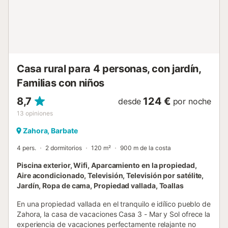
bajo el cálido sol. Gracias a su grandiosa ubicación, una
pequeña selección de tiendas locales, supermercados y
restaurantes se encuentran en el encantador centro de
Zahora, que se encuentra a unos 1,5 kilómetros de la
propiedad. Realiza agradables caminatas y descubre los
mir...
Casa rural para 4 personas, con jardín,
Familias con niños
8,7
124 €
desde
por noche
13
opiniones
Zahora, Barbate
4 pers.
2 dormitorios
120 m²
900 m de la costa
Piscina exterior, Wifi, Aparcamiento en la propiedad,
Aire acondicionado, Televisión, Televisión por satélite,
Jardín, Ropa de cama, Propiedad vallada, Toallas
En una propiedad vallada en el tranquilo e idílico pueblo de
Zahora, la casa de vacaciones Casa 3 - Mar y Sol ofrece la
experiencia de vacaciones perfectamente relajante no