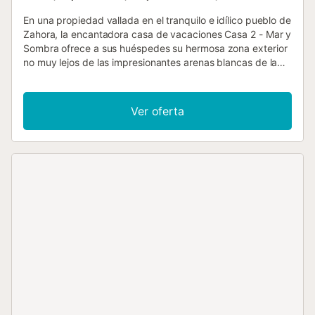
En una propiedad vallada en el tranquilo e idílico pueblo de
Zahora, la encantadora casa de vacaciones Casa 2 - Mar y
Sombra ofrece a sus huéspedes su hermosa zona exterior
no muy lejos de las impresionantes arenas blancas de la
costa. La casa de vacaciones consta de un salón/comedor
con una acogedora estufa de leña, una cocina bien
equipada contigua, 2 dormitorios (uno con 2 camas
Ver oferta
individuales) y un cuarto de baño, por lo que tiene
capacidad para 4 personas. Los servicios adicionales
incluyen Wi-Fi, lavadora y televisión. El aire acondicionado
sólo está disponible en la sala de estar, pero enfría toda la
propiedad. También hay ventiladores en los dormitorios.
En el exterior, los huéspedes pueden disfrutar de la
tranquilidad del exuberante jardín desde su amplio patio,
equipado con un hermoso cenador y una mesa de
comedor, y saborear juntos comidas frescas. La pequeña
piscina (disponible de abril a octubre) con una relajante
fuente invita a refrescarse en las tardes cálidas y a tomar
el sol en las tumbonas en absoluta intimidad. La playa más
cercana, Playa de Zahora, está a unos 6 minutos en coche
o 1,7 km y a la misma distancia hacia el sur encontrará las