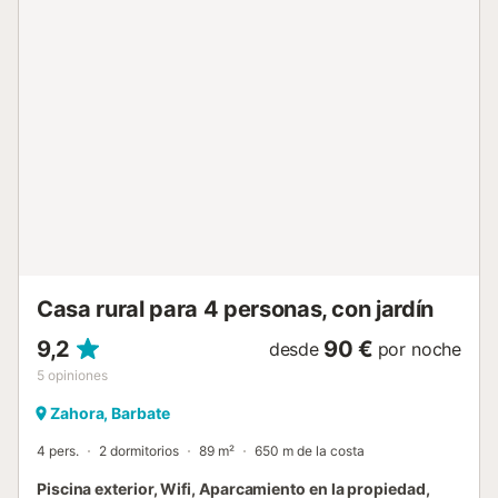
3 km y ofrece playas, mercados de comestibles,
restaurantes, supermercados y alquiler de bicicletas y
motos junto al mar. Hay una plaza de aparcamiento
disponible en el recinto. Se permite una mascota. No está
permitido celebrar eventos en este establecimiento. Se
puede organizar un servicio de traslado de ida y vuelta a
la estación de tren por un suplemento. Es necesario
respetar el horario de la piscina. Tenga en cuenta que en el
momento de su visita puede haber regulaciones
gubernamentales sobre el agua que pueden afectar al uso
de la piscina, al riego del jardín o limitar el uso del agua del
grifo....
Casa rural para 4 personas, con jardín
9,2
90 €
desde
por noche
5
opiniones
Zahora, Barbate
4 pers.
2 dormitorios
89 m²
650 m de la costa
Piscina exterior, Wifi, Aparcamiento en la propiedad,