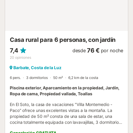
Una pequeña selección de tiendas locales, supermercados
y restaurantes se encuentran en el encantador centro de
Zahora, que está a 1,5 km de la propiedad. Hermosas
excursiones y miradores le esperan a lo largo del Cabo de
Trafalgar, que está igualmente a unos 1,6 km o a 20
minutos a pie. La larga Playa de Zahora, co...
Casa rural para 6 personas, con jardín
7,4
76 €
desde
por noche
20
opiniones
Barbate, Costa de la Luz
6 pers.
3 dormitorios
50 m²
6,2 km de la costa
Piscina exterior, Aparcamiento en la propiedad, Jardín,
Ropa de cama, Propiedad vallada, Toallas
En El Soto, la casa de vacaciones "Villa Montemedio -
Paco" ofrece unas excelentes vistas a la montaña. La
propiedad de 50 m² consta de una sala de estar, una
cocina totalmente equipada con lavavajillas, 3 dormitorios
y 1 baño, por lo que puede acomodar a 6 personas. Los
Cancelación GRATUITA