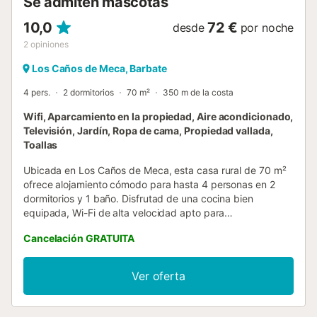
Se admiten mascotas
10,0
72 €
desde
por noche
2
opiniones
Los Caños de Meca, Barbate
4 pers.
2 dormitorios
70 m²
350 m de la costa
Wifi, Aparcamiento en la propiedad, Aire acondicionado,
Televisión, Jardín, Ropa de cama, Propiedad vallada,
Toallas
Ubicada en Los Caños de Meca, esta casa rural de 70 m²
ofrece alojamiento cómodo para hasta 4 personas en 2
dormitorios y 1 baño. Disfrutad de una cocina bien
equipada, Wi-Fi de alta velocidad apto para
videollamadas, aire acondicionado en el salón, calefacción
Cancelación GRATUITA
tanto por aire acondicionado como por radiador disponible
en invierno, ventilador disponible en verano, chimenea,
televisión y lavadora. Las familias con niños encontrarán
Ver oferta
cuna y trona a vuestra disposición. Salid al jardín y terraza
privados, ideales para comidas al aire libre junto a vuestra
barbacoa privada. La propiedad cuenta con acceso sin