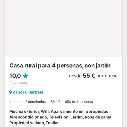
mientras se pone el sol. En la zona comunitaria del
complejo, podrá darse un chapuzón en la piscina de agua
salada, rodeada de tumbonas y sombrillas. Es el lugar
perfecto para desconectar y reponer fuerzas bajo el cálido
sol español. Una pequeña selección de tiendas locales,
supermercados y restaurantes se encuentran en el
encantador centro de Zahora, que está a 1,5 km de la
propiedad. Hermosas excursiones y miradores le esperan
a lo largo del Cabo de Trafalgar, que está igualmente a
unos 1,6 km o a 20 minutos a pie. La larga Playa de
Zahora, con su ...
Casa rural para 4 personas, con jardín
10,0
55 €
desde
por noche
4
opiniones
Zahora, Barbate
4 pers.
2 dormitorios
89 m²
650 m de la costa
Piscina exterior, Wifi, Aparcamiento en la propiedad,
Aire acondicionado, Televisión, Jardín, Ropa de cama,
Propiedad vallada, Toallas