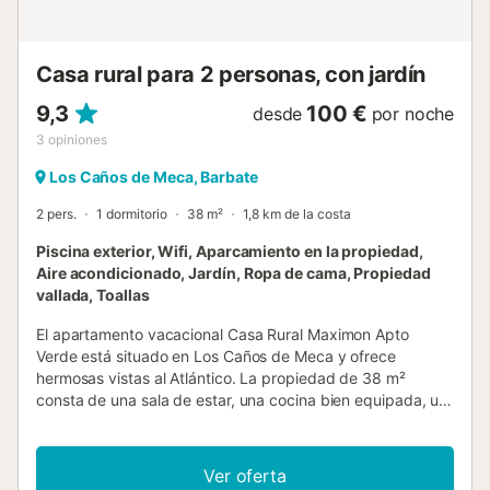
Casa rural para 2 personas, con jardín
9,3
100 €
desde
por noche
3
opiniones
Los Caños de Meca, Barbate
2 pers.
1 dormitorio
38 m²
1,8 km de la costa
Piscina exterior, Wifi, Aparcamiento en la propiedad,
Aire acondicionado, Jardín, Ropa de cama, Propiedad
vallada, Toallas
El apartamento vacacional Casa Rural Maximon Apto
Verde está situado en Los Caños de Meca y ofrece
hermosas vistas al Atlántico. La propiedad de 38 m²
consta de una sala de estar, una cocina bien equipada, un
dormitorio y un baño, por lo que puede alojar a 2 personas.
No es adecuado para niños. Entre los servicios adicionales
se incluyen Wi-Fi de alta velocidad (apto para
Ver oferta
videollamadas) y aire acondicionado. La propiedad ofrece