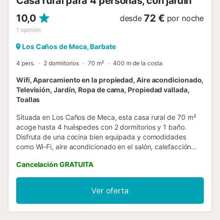
Casa rural para 4 personas, con jardín
10,0
72 €
desde
por noche
1
opinión
Los Caños de Meca, Barbate
4 pers.
2 dormitorios
70 m²
400 m de la costa
Wifi, Aparcamiento en la propiedad, Aire acondicionado,
Televisión, Jardín, Ropa de cama, Propiedad vallada,
Toallas
Situada en Los Caños de Meca, esta casa rural de 70 m²
acoge hasta 4 huéspedes con 2 dormitorios y 1 baño.
Disfruta de una cocina bien equipada y comodidades
como Wi-Fi, aire acondicionado en el salón, calefacción
con aire acondicionado frío-calor y radiador disponible en
Cancelación GRATUITA
invierno, televisión, lavadora, ventilador disponible en
verano y espacio de trabajo. Para familias con niños, hay
cuna y trona disponibles. Sal al jardín privado para
Ver oferta
relajarte y disfruta de la terraza. Dispones de barbacoa
privada para comidas al aire libre. Hay aparcamiento en el
recinto con 1 plaza. No se admiten mascotas. No se