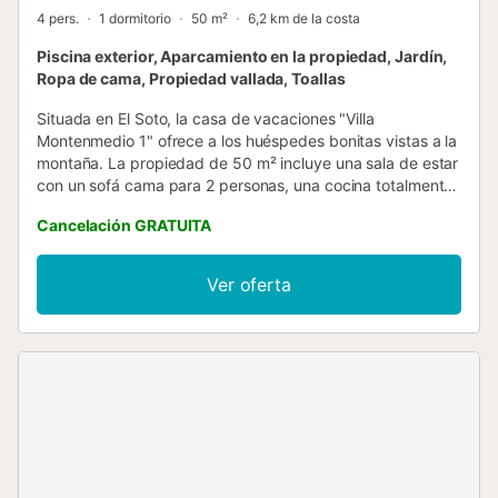
4 pers.
1 dormitorio
50 m²
6,2 km de la costa
Piscina exterior, Aparcamiento en la propiedad, Jardín,
Ropa de cama, Propiedad vallada, Toallas
Situada en El Soto, la casa de vacaciones "Villa
Montenmedio 1" ofrece a los huéspedes bonitas vistas a la
montaña. La propiedad de 50 m² incluye una sala de estar
con un sofá cama para 2 personas, una cocina totalmente
equipada, 1 dormitorio y 1 baño, por lo que puede alojar a
Cancelación GRATUITA
4 personas. También dispone de ventilador, lavadora y
televisión. También hay una cuna disponible. Lo más
destacado de este alojamiento es su zona exterior privada
Ver oferta
con piscina (disponible de abril a octubre), jardín, terraza
descubierta, barbacoa y ducha exterior. Hay
aparcamiento disponible en la propiedad. Se admiten
familias con niños. Se admiten animales. Wi-Fi y aire
acondicionado no están disponibles. En esta propiedad la
electricidad es generada por energía solar....