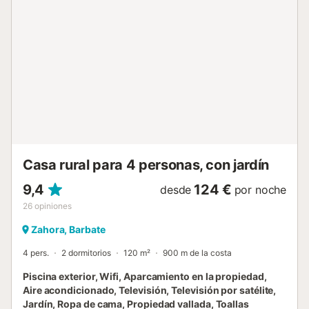
la relajada atmósfera que define la Costa de la Luz
andaluza. Explora los pueblos blancos de la Sierra de
Cádiz o simplemente disfruta del Atlántico....
Casa rural para 4 personas, con jardín
9,4
124 €
desde
por noche
26
opiniones
Zahora, Barbate
4 pers.
2 dormitorios
120 m²
900 m de la costa
Piscina exterior, Wifi, Aparcamiento en la propiedad,
Aire acondicionado, Televisión, Televisión por satélite,
Jardín, Ropa de cama, Propiedad vallada, Toallas