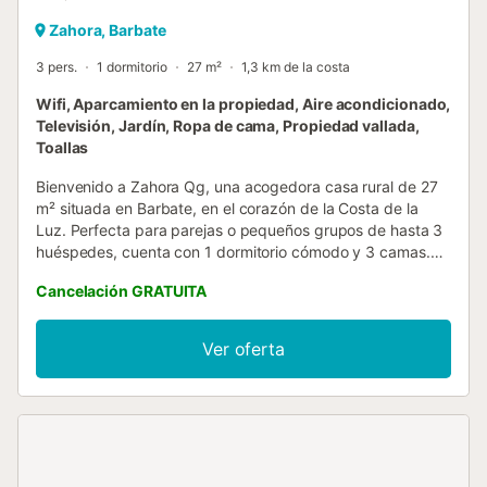
Zahora, Barbate
3 pers.
1 dormitorio
27 m²
1,3 km de la costa
Wifi, Aparcamiento en la propiedad, Aire acondicionado,
Televisión, Jardín, Ropa de cama, Propiedad vallada,
Toallas
Bienvenido a Zahora Qg, una acogedora casa rural de 27
m² situada en Barbate, en el corazón de la Costa de la
Luz. Perfecta para parejas o pequeños grupos de hasta 3
huéspedes, cuenta con 1 dormitorio cómodo y 3 camas.
Disfruta de conexión Wi-Fi de alta velocidad y aire
Cancelación GRATUITA
acondicionado para garantizar tu confort durante todo el
año. La tranquilidad del entorno natural te invita a
desconectar y recargar energías. La propiedad se
Ver oferta
encuentra a pocos minutos de las playas vírgenes de
Zahora y del icónico Faro de Cabo Trafalgar, en pleno
Parque Natural de la Breña y Marismas del Barbate. Es una
zona ideal para amantes de la naturaleza, el senderismo y
los deportes acuáticos. En los alrededores encontrarás
auténticos chiringuitos, restaurantes de pescado fresco y