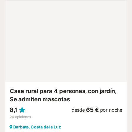
escalones y está muy cerca de la playa y del transporte
público. Hay 1 plaza de aparcamiento en el
establecimiento. Se admiten hasta 2 mascotas, disponible
por un costo adicional. Tened en cuenta que no se
permiten eventos en la propiedad....
Casa rural para 4 personas, con jardín,
Se admiten mascotas
8,1
65 €
desde
por noche
24
opiniones
Barbate, Costa de la Luz