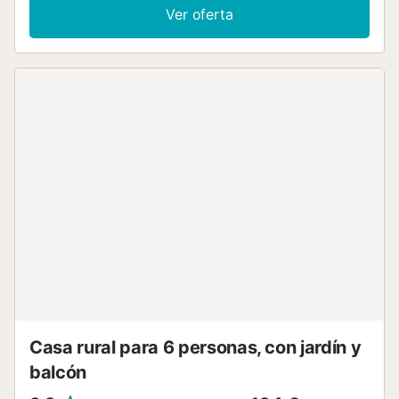
los días de calor andaluz. La ubicación es inmejorable: a
Ver oferta
tan solo unos 400 metros se encuentra el concurso de
hípica internacional Sunshine tour, y en apenas 15-20
minutos en coche podrás llegar a algunas de las playas
más hermosas de la costa gaditana, como Los Caños de
Meca, El Palmar, Zahara de los Atunes y muchas más. La
casa está equipada con todo lo necesario para una
estancia cómoda, incluyendo cocina totalmente equipada,
zonas de descanso y espacios exteriores para relajarse.
Ideal para familias, grupos de amigos o quienes buscan
tranquilidad cerca de la naturaleza y el mar....
Casa rural para 6 personas, con jardín y
balcón