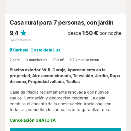
impresionantes vistas del Cabo de Trafalgar. Mientras que
en la playa de Zahora hay una selección de restaurantes y
cafeterías, en la "avenida de Trafalgar", a 5 minutos en
coche o 2,6 km, encontrará una mayor variedad de tie...
Casa rural para 7 personas, con jardín
9,4
150 €
desde
por noche
34
opiniones
Barbate, Costa de la Luz
7 pers.
3 dormitorios
200 m²
5,7 km de la costa
Piscina exterior, Wifi, Garaje, Aparcamiento en la
propiedad, Aire acondicionado, Televisión, Jardín, Ropa
de cama, Propiedad vallada, Toallas
Casa de Piedra recientemente renovada con nuevos
suelos, iluminación y decoración moderna. La casa
combina el encanto de la construcción tradicional con
todas las comodidades actuales para garantizar una
estancia confortable en el entorno rural de El Soto. Disfruta
Cancelación GRATUITA
de una magnífica piscina privada, abierta en temporada
estival del 15 de junio al 30 de septiembre, perfecta para