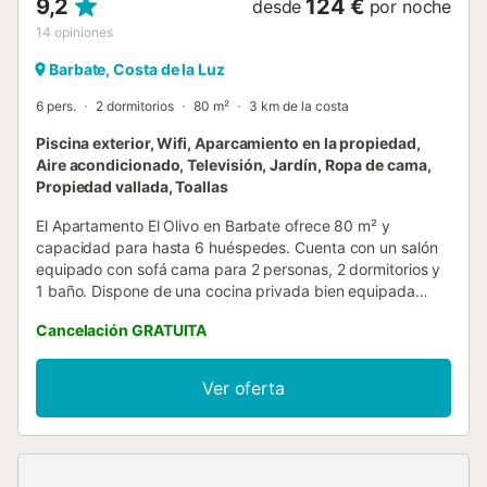
9,2
124 €
desde
por noche
14
opiniones
Barbate, Costa de la Luz
6 pers.
2 dormitorios
80 m²
3 km de la costa
Piscina exterior, Wifi, Aparcamiento en la propiedad,
Aire acondicionado, Televisión, Jardín, Ropa de cama,
Propiedad vallada, Toallas
El Apartamento El Olivo en Barbate ofrece 80 m² y
capacidad para hasta 6 huéspedes. Cuenta con un salón
equipado con sofá cama para 2 personas, 2 dormitorios y
1 baño. Dispone de una cocina privada bien equipada
para preparar comidas durante la estancia. Entre las
Cancelación GRATUITA
comodidades se incluyen Wi-Fi, aire acondicionado,
chimenea, TV, lavadora, balcón y cuna para bebé,
proporcionando todo lo necesario para una estancia
Ver oferta
cómoda y agradable. El apartamento se encuentra en la
planta baja. Cartuja Rural es un complejo de apartamentos
en Barbate que ofrece opciones de alojamiento para 4 y 6
huéspedes. Cuenta con una piscina exterior compartida
disponible durante los meses de verano, rodeada de