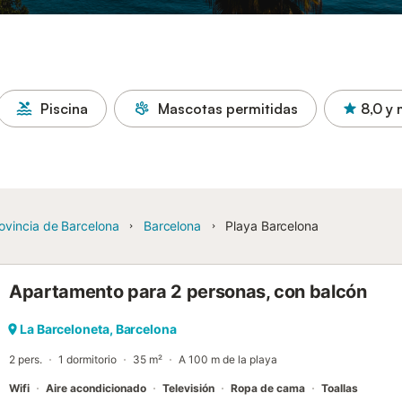
Piscina
Mascotas permitidas
8,0
y 
ovincia de Barcelona
Barcelona
Playa Barcelona
Apartamento para 2 personas, con balcón
La Barceloneta, Barcelona
2 pers.
1 dormitorio
35 m²
A 100 m de la playa
Wifi
Aire acondicionado
Televisión
Ropa de cama
Toallas