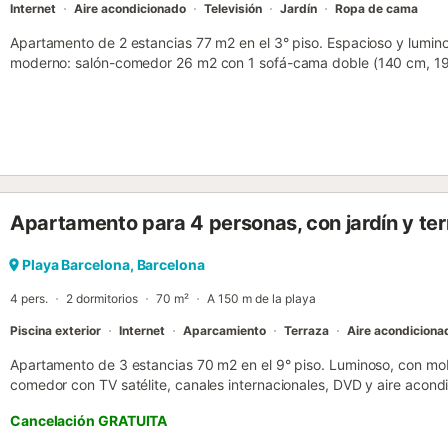
Internet
Aire acondicionado
Televisión
Jardín
Ropa de cama
Apartamento de 2 estancias 77 m2 en el 3° piso. Espacioso y lumino
moderno: salón-comedor 26 m2 con 1 sofá-cama doble (140 cm, 19
comedor, TV digital, calefacción de gas y aire acondicionado. Salid
(180 cm, 190 cm de longitud), TV, canales internacionales y calefa
horno, lavavajillas, microondas, congelador, cafetera eléctrica) 
y calefacción de gas. Salida al balcón. Baño/bidet/WC. Calefacció
terraza. El alojamiento dispone de: lavadora, plancha, secador de pe
para familias. HUTB-000830 // Reg. Nr.: ESFCTU0000080720
0008301...
Apartamento para 4 personas, con jardín y te
Playa Barcelona, Barcelona
4 pers.
2 dormitorios
70 m²
A 150 m de la playa
Piscina exterior
Internet
Aparcamiento
Terraza
Aire acondiciona
Apartamento de 3 estancias 70 m2 en el 9° piso. Luminoso, con mobil
comedor con TV satélite, canales internacionales, DVD y aire acondi
con 2 camas (90 cm). Salida a la terraza. 1 dorm. con 1 cama de m
Cancelación GRATUITA
la terraza. Cocina (horno, lavavajillas, 4 placas de vitrocerámica, 
eléctrica). Salida a la terraza. Ducha/WC. Calefacción, aire acondi