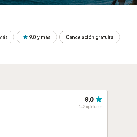
más
9,0
y más
Cancelación gratuita
9,0
242
opiniones