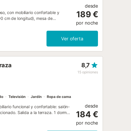
desde
189 €
so, con mobiliario confortable y
0 cm de longitud), mesa de
por noche
a al balcón. 1 dorm. con 1 cama doble
cción de gas. Cocina (4 fogones,
con mesa de comedor, mesa de comedor
Ver oferta
n de gas. Balcón 5 m2. Muebles de
lo. Internet (Wifi, gratis). Adecuado
0000387100000000000000000HUTB-
rraza
8,7
15
opiniones
do
Televisión
Jardín
Ropa de cama
desde
iario funcional y confortable: salón-
184 €
cionado. Salida a la terraza. 1 dorm.
atrimonio (160 cm), baño/WC. Salida a
por noche
microondas, congelador, cafetera
cionado. Terraza grande 22 m2.