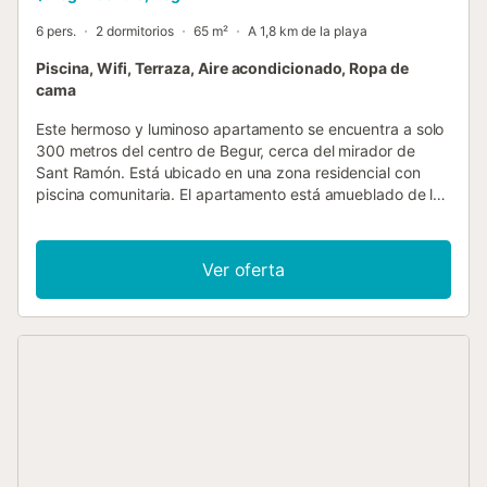
6 pers.
2 dormitorios
65 m²
A 1,8 km de la playa
Piscina, Wifi, Terraza, Aire acondicionado, Ropa de
cama
Este hermoso y luminoso apartamento se encuentra a solo
300 metros del centro de Begur, cerca del mirador de
Sant Ramón. Está ubicado en una zona residencial con
piscina comunitaria. El apartamento está amueblado de la
siguiente manera: entrada a la sala de estar abierta,
comedor y cocina, baño con ducha y dos dormitorios, uno
con cama de matrimonio y el otro con una litera. Debe
Ver oferta
tener este apartamento es una hermosa terraza con vistas
panorámicas del mar y las montañas, que son accesibles
desde la sala de estar. --- ACERCA DE BEGUR --- La costa
de Begur goza de una belleza natural impresionante, que
incluye acantilados y pinos, las aguas cristalinas de calas
escondidas y la costa repentina hacen de esta zona una
de las más el más emblemático de la Costa Brava. Begur
tiene ocho bahías y playas en el norte, este y sur de la
ciudad, con diferentes personajes y tipos completamente
diferentes de belleza natural. Begur se unió a città slow