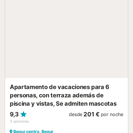
DE BEGUR --- La costa de Begur goza de una belleza
natural impresionante, que incluye acantilados y pinos, las
aguas cristalinas de calas escondidas y la costa repentina
hacen de esta zona una de las más el más emblemático de
la Costa Brava. Begur tiene ocho bahías y playas en el
norte, este y sur de la ciudad, con diferentes personajes y
tipos completamente diferentes de belleza natural. Begur
se unió a città slow (slow city), un proyecto en el que la
gente busca movimientos lentos que aprecien el medio
ambiente, la gastronomía, la artesanía y las tradiciones,
para disfrutar de la alegría de una vida tranquila,...
Apartamento de vacaciones para 6
personas, con terraza además de
piscina y vistas, Se admiten mascotas
9,3
201 €
desde
por noche
3
opiniones
Begur centro, Begur