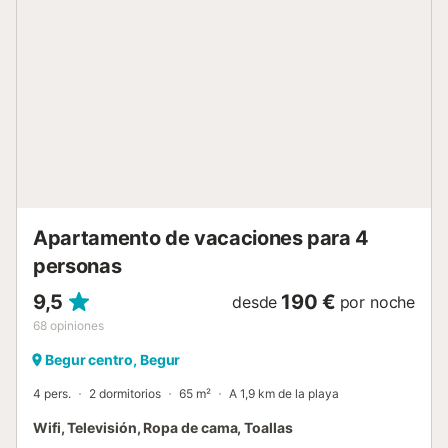
están incluidas en el precio, se pueden alquilar por un
suplemento de 10 € por persona en sábanas y 10€ por
persona en toallas. Háganos saber si está interesado, para
que podamos tenerlo todo preparado a su llegada. Para
cualquier duda respecto a esta propiedad, por favor, no
dude en contactarnos....
Apartamento de vacaciones para 4
personas
9,5
190 €
desde
por noche
68
opiniones
Begur centro, Begur
4 pers.
2 dormitorios
65 m²
A 1,9 km de la playa
Wifi, Televisión, Ropa de cama, Toallas