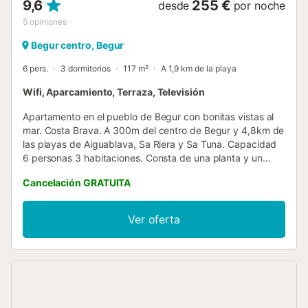
9,6
255 €
desde
por noche
5
opiniones
Begur centro, Begur
6 pers.
3 dormitorios
117 m²
A 1,9 km de la playa
Wifi, Aparcamiento, Terraza, Televisión
Apartamento en el pueblo de Begur con bonitas vistas al
mar. Costa Brava. A 300m del centro de Begur y 4,8km de
las playas de Aiguablava, Sa Riera y Sa Tuna. Capacidad
6 personas 3 habitaciones. Consta de una planta y un
altillo. Al entrar encontramos dos habitaciones dobles, una
Cancelación GRATUITA
tipo suite con cama doble y baño con bañera y la otra con
dos camas individuales, un baño con ducha, un lavadero y
la cocina tipo americana totalmente equipada con acceso
Ver oferta
al comedor sala de estar. Una amplia terraza con vistas a
las Medas y la playa de Pals.El altillo consta de una
habitacion suite con bañera, una sala con un sofá cama y
una terraza. Wifi disponible. Servicio de televisión e
internet 3G no garantizado debido a una mala cobertura
en la zona. Le recordamos que las sabanas y las toallas no