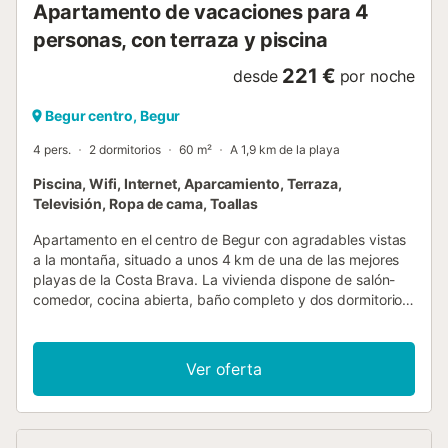
Apartamento de vacaciones para 4
personas, con terraza y piscina
221 €
desde
por noche
Begur centro, Begur
4 pers.
2 dormitorios
60 m²
A 1,9 km de la playa
Piscina, Wifi, Internet, Aparcamiento, Terraza,
Televisión, Ropa de cama, Toallas
Apartamento en el centro de Begur con agradables vistas
a la montaña, situado a unos 4 km de una de las mejores
playas de la Costa Brava. La vivienda dispone de salón-
comedor, cocina abierta, baño completo y dos dormitorios
dobles, uno de ellos tipo suite con baño privado. La
comunidad cuenta con piscina y una amplia terraza
solárium, desde donde se pueden disfrutar fantásticas
Ver oferta
vistas al Castillo de Begur. Incluye plaza de parking en
garaje cerrado. Una opción cómoda y práctica para
disfrutar del centro de Begur y de la playa, combinando
tranquilidad, confort y excelentes vistas....