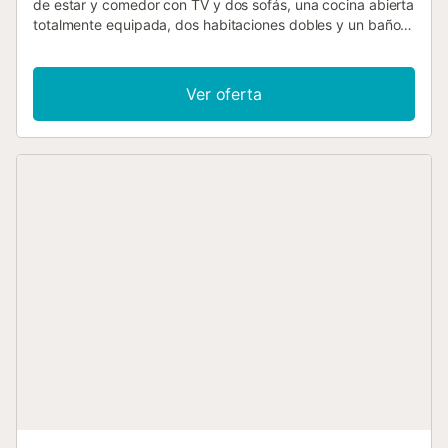
de estar y comedor con TV y dos sofás, una cocina abierta
totalmente equipada, dos habitaciones dobles y un baño
con bañera. En el exterior hay una agradable zona común
con piscina y terraza con sombrilla. Además, el
apartamento dispone de un aparcamiento subterráneo
Ver oferta
privado. ¡El lugar perfecto para unas vacaciones!...