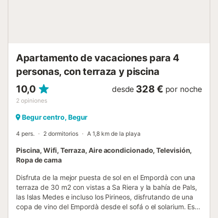
música y el ruido nocturno. No se admiten animales de
compañía. No hay aire acondicionado. El propietario cede
el espacio a los huéspedes y está disponible para
cualquier ...
Apartamento de vacaciones para 4
personas, con terraza y piscina
10,0
328 €
desde
por noche
2
opiniones
Begur centro, Begur
4 pers.
2 dormitorios
A 1,8 km de la playa
Piscina, Wifi, Terraza, Aire acondicionado, Televisión,
Ropa de cama
Disfruta de la mejor puesta de sol en el Empordà con una
terraza de 30 m2 con vistas a Sa Riera y la bahía de Pals,
las Islas Medes e incluso los Pirineos, disfrutando de una
copa de vino del Empordà desde el sofá o el solarium. Este
es un apartamento de diseño que combina el espíritu