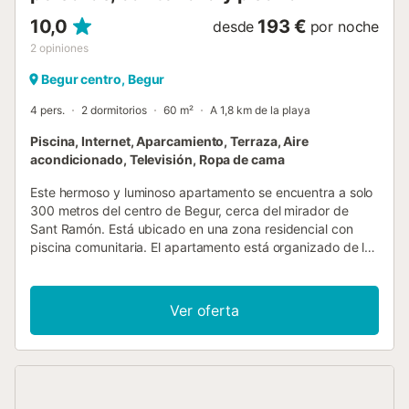
10,0
193 €
desde
por noche
2
opiniones
Begur centro, Begur
4 pers.
2 dormitorios
60 m²
A 1,8 km de la playa
Piscina, Internet, Aparcamiento, Terraza, Aire
acondicionado, Televisión, Ropa de cama
Este hermoso y luminoso apartamento se encuentra a solo
300 metros del centro de Begur, cerca del mirador de
Sant Ramón. Está ubicado en una zona residencial con
piscina comunitaria. El apartamento está organizado de la
siguiente manera: entrada al pasillo que conduce a una
sala de estar abierta y espaciosa, comedor y cocina, baño
con ducha y dos dormitorios, uno con una cama doble y el
Ver oferta
otro con una litera. También hay dos camas individuales en
la sala de estar. Debe tener este apartamento es una
hermosa terraza con vistas panorámicas del mar y las
montañas, que son accesibles desde la sala de estar. El
apartamento se alquila con un garaje privado. --- ACERCA