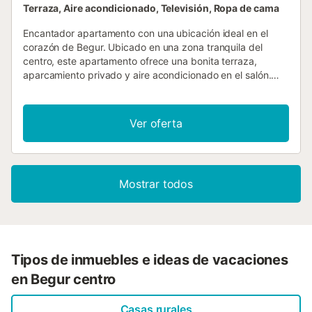
Terraza, Aire acondicionado, Televisión, Ropa de cama
Encantador apartamento con una ubicación ideal en el
corazón de Begur. Ubicado en una zona tranquila del
centro, este apartamento ofrece una bonita terraza,
aparcamiento privado y aire acondicionado en el salón.
Situado en la primera planta, consta de un recibidor que
da paso a un salón-comedor de planta abierta con acceso
a una agradable terraza, una cocina totalmente equipada
Ver oferta
con lavadero, una habitación doble con baño en suite
(bañera), una habitación doble con literas y un baño
adicional (bañera). Un punto de partida ideal para explorar
la Costa Brava....
Mostrar todos
Tipos de inmuebles e ideas de vacaciones
en Begur centro
Casas rurales