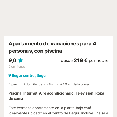
(slow city), un proyecto en el que la gente busca
movimientos lentos que aprecien el medio ambiente, la
gastronomía, la artesanía y las tradiciones, para disfrutar
de la alegría de una vida tranquila,...
Apartamento de vacaciones para 4
personas, con piscina
9,0
219 €
desde
por noche
2
opiniones
Begur centro, Begur
4 pers.
2 dormitorios
48 m²
A 1,9 km de la playa
Piscina, Internet, Aire acondicionado, Televisión, Ropa
de cama
Este hermoso apartamento en la planta baja está
idealmente ubicado en el centro de Begur. Incluye una sala