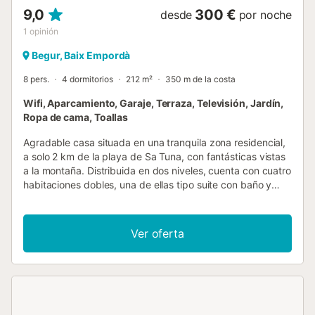
9,0
300 €
desde
por noche
1
opinión
Begur, Baix Empordà
8 pers.
4 dormitorios
212 m²
350 m de la costa
Wifi, Aparcamiento, Garaje, Terraza, Televisión, Jardín,
Ropa de cama, Toallas
Agradable casa situada en una tranquila zona residencial,
a solo 2 km de la playa de Sa Tuna, con fantásticas vistas
a la montaña. Distribuida en dos niveles, cuenta con cuatro
habitaciones dobles, una de ellas tipo suite con baño y
acceso a terraza, dos baños completos, un aseo y un gran
salón-comedor con cocina abierta y salida al porche. En el
exterior, dispone de un cuidado jardín con piscina, gran
Ver oferta
terraza solárium, porche y diferentes áreas de descanso,
perfectas para disfrutar del aire libre. La propiedad incluye
garaje y espacio de parking exterior. Ideal para familias o
grupos que buscan confort, tranquilidad y un entorno
natural privilegiado....