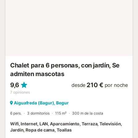
vacaciones. También dispone de Wi-Fi gratuito, para que
puedas mantenerte conectado con tus amigos y familiares
durante tu estancia. Por motivos de higiene y salubridad,
no se dejan productos alimentarios en la casa: sal, azúcar,
aceite, café, agua, etc. Los amenities que se dejan en el
alojamiento son una cortesía inicial, pensada únicamente
para facilitar la llegada de los huéspedes y cubrir las
necesidades básicas del primer momento, como ir al baño
o darse una d...
Chalet para 6 personas, con jardín, Se
admiten mascotas
9,6
210 €
desde
por noche
7
opiniones
Aiguafreda (Bagur), Begur
6 pers.
3 dormitorios
115 m²
300 m de la costa
Wifi, Internet, LAN, Aparcamiento, Terraza, Televisión,
Jardín, Ropa de cama, Toallas