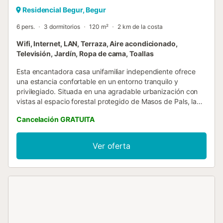
Residencial Begur, Begur
6 pers.
3 dormitorios
120 m²
2 km de la costa
Wifi, Internet, LAN, Terraza, Aire acondicionado,
Televisión, Jardín, Ropa de cama, Toallas
Esta encantadora casa unifamiliar independiente ofrece
una estancia confortable en un entorno tranquilo y
privilegiado. Situada en una agradable urbanización con
vistas al espacio forestal protegido de Masos de Pals, la
propiedad permite disfrutar de la serenidad, la naturaleza
Cancelación GRATUITA
y la proximidad a los principales servicios de Begur. Su
ubicación es especialmente práctica. Hay un
supermercado a poca distancia a pie y el centro de Begur
Ver oferta
se encuentra a solo 5 minutos caminando, donde podrán
descubrir sus calles con encanto, restaurantes, tiendas y
ambiente mediterráneo. Las calas de Sa Riera, Platja
Fonda, Aiguablava, Sa Tuna, Fornells y Aiguafreda se
encuentran a pocos minutos en coche, lo que permite
acceder fácilmente a algunos de los lugares más
emblemáticos de la Costa Brava. Al entrar en la casa
encontrarán un salón comedor espacioso y luminoso. Los