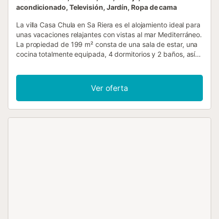
acondicionado, Televisión, Jardín, Ropa de cama
La villa Casa Chula en Sa Riera es el alojamiento ideal para
unas vacaciones relajantes con vistas al mar Mediterráneo.
La propiedad de 199 m² consta de una sala de estar, una
cocina totalmente equipada, 4 dormitorios y 2 baños, así
como un aseo adicional, por lo que tiene capacidad para 9
personas. Los servicios adicionales incluyen Wi-Fi,
televisión, aire acondicionado, lavadora, secadora y toallas
Ver oferta
de playa y piscina. También hay una cuna disponible. Este
alquiler de vacaciones cuenta con un espacio privado al
aire libre con piscina, bañera de hidromasaje, jardín, 3
terrazas descubiertas, una terraza cubierta y una
barbacoa. Perfecto para relajarse y comer al aire libre. La
propiedad está ubicada en cerca de la playa. Hay
aparcamiento gratuito disponible en la calle y una plaza de
aparcamiento disponible en un garaje. Se permite una
mascota. No se permite fumar ni celebrar eventos. Tenga
en cuenta que puede haber regulaciones
gubernamentales sobre el agua en vigor en el momento de
su visita, lo que puede afectar el uso de la piscina, el riego
del jardín o limitar el uso del agua del grifo. - Toallas para