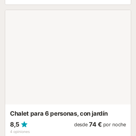
La casa también dispone de una gran terraza equipada
con mobiliario de jardín y barbacoa, perfecta para
organizar comidas al aire libre y disfrutar de las
agradables noches de verano. El interior de la casa es
amplio, luminoso y funcional. La cocina abierta comunica
con un gran salón, creando un espacio ideal para que
todos los huéspedes puedan compartir momentos juntos
con comodidad. La cocina está equipada con todo lo
necesario para preparar las comidas durante la estancia.
Por motivos de higiene y salubridad, no se dejan
productos alimentarios en la casa, como sal, azúcar,
aceite, café, agua u otros productos similares. La casa
dispone de cinco habitaciones. La distribución incluye un
dormitorio con cama de matrimonio y baño privado
moderno, una segunda habitación con cama de
matrimonio, una habitación con literas, una habitación con
literas y una cama individual, y una quinta h...
Chalet para 6 personas, con jardín
8,5
74 €
desde
por noche
4
opiniones