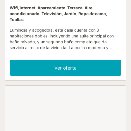
Wifi, Internet, Aparcamiento, Terraza, Aire
acondicionado, Televisión, Jardín, Ropa de cama,
Toallas
Luminosa y acogedora, esta casa cuenta con 3
habitaciones dobles, incluyendo una suite principal con
baño privado, y un segundo baño completo que da
servicio al resto de la vivienda. La cocina moderna y
totalmente equipada conecta con un amplio salón-
comedor, que se abre a una terraza perfecta para
comidas al aire libre o momentos de relax. El jardín rodea la
Ver oferta
casa ofreciendo un auténtico refugio: piscina privada,
zonas de descanso y barbacoa, ideal para disfrutar del sol
y de reuniones al aire libre en un entorno tranquilo. Parking
privado incluido. Ubicada en la exclusiva Urbanización
Residencial Begur, a solo 3 km del centro y a 4 km de las
playas de Aiguablava, Sa Tuna y Sa Riera, combina la
serenidad de la Costa Brava con fácil acceso a sus
rincones más emblemáticos....