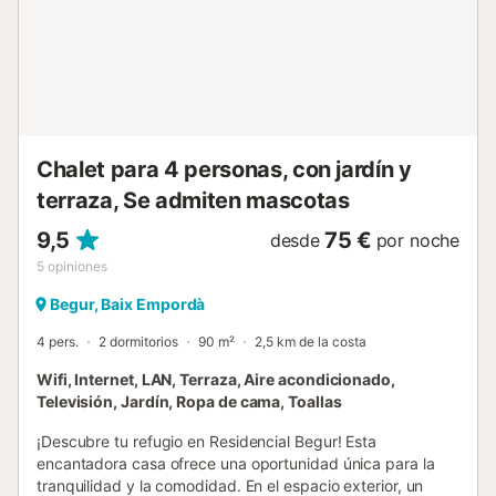
Este espacio exterior es perfecto para disfrutar de cenas
al aire libre, relajarse y contemplar las preciosas puestas
de sol sobre el mar. Además, la propiedad dispone de una
práctica plaza de aparcamiento subterránea,
garantizando que siempre tengas un lugar seguro para tu
vehículo. Por motivos de higiene y ...
Chalet para 4 personas, con jardín y
terraza, Se admiten mascotas
9,5
75 €
desde
por noche
5
opiniones
Begur, Baix Empordà
4 pers.
2 dormitorios
90 m²
2,5 km de la costa
Wifi, Internet, LAN, Terraza, Aire acondicionado,
Televisión, Jardín, Ropa de cama, Toallas
¡Descubre tu refugio en Residencial Begur! Esta
encantadora casa ofrece una oportunidad única para la
tranquilidad y la comodidad. En el espacio exterior, un