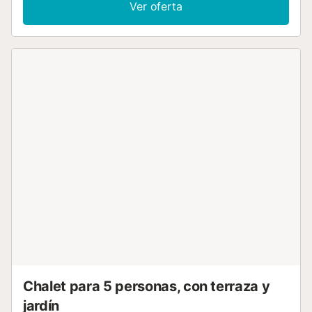
Ver oferta
jardín, totalmente llano, con piscina privada, porche y dos
terrazas muy soleadas. Dispone de aire condicionado en la
sala de estar y la habitación principal....
Chalet para 5 personas, con terraza y
jardín