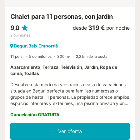
y vivir la vida al máximo en Begu...
Chalet para 11 personas, con jardín
9,0
319 €
desde
por noche
2
opiniones
Begur, Baix Empordà
11 pers.
5 dormitorios
300 m²
2,2 km de la costa
Aparcamiento, Terraza, Televisión, Jardín, Ropa de
cama, Toallas
Descubre esta moderna y espaciosa casa de vacaciones
situada en Begur, perfecta para familias numerosas o
grupos de hasta 11 personas. La propiedad ofrece amplios
espacios interiores y exteriores, una piscina privada y un
jacuzzi exterior, todo pensado para disfrutar de unas
Cancelación GRATUITA
vacaciones cómodas y relajantes en la Costa Brava. En el
exterior, la piscina privada y el jacuzzi están rodeados por
una amplia zona de césped, ideal para tomar el sol,
Ver oferta
descansar y disfrutar de las bonitas vistas a Les Gavarres.