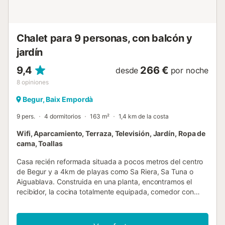
atractivos de La Gervaise es su piscina privada en forma
de riñón, perfecta para refrescarse y relajarse durante los
meses más cálidos. La casa también dispone de una
terraza jardí...
Chalet para 9 personas, con balcón y
jardín
9,4
266 €
desde
por noche
8
opiniones
Begur, Baix Empordà
9 pers.
4 dormitorios
163 m²
1,4 km de la costa
Wifi, Aparcamiento, Terraza, Televisión, Jardín, Ropa de
cama, Toallas
Casa recién reformada situada a pocos metros del centro
de Begur y a 4km de playas como Sa Riera, Sa Tuna o
Aiguablava. Construida en una planta, encontramos el
recibidor, la cocina totalmente equipada, comedor con
salida a terraza y amplia sala de estar. En la zona de
noche, tres habitaciones dobles, una habitación con tres
camas individuales y dos baños con ducha. En el exterior,