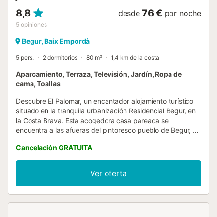
8,8
76 €
desde
por noche
5
opiniones
Begur, Baix Empordà
5 pers.
2 dormitorios
80 m²
1,4 km de la costa
Aparcamiento, Terraza, Televisión, Jardín, Ropa de
cama, Toallas
Descubre El Palomar, un encantador alojamiento turístico
situado en la tranquila urbanización Residencial Begur, en
la Costa Brava. Esta acogedora casa pareada se
encuentra a las afueras del pintoresco pueblo de Begur, en
un entorno soleado y agradable, ideal para disfrutar de
Cancelación GRATUITA
unas vacaciones relajantes en familia o con amigos. La
casa está rodeada por un amplio jardín privado con
césped y plantas, situado dentro de un terreno
Ver oferta
completamente cerrado. Para llegar a la entrada del
alojamiento es necesario subir unas escaleras que
atraviesan la agradable zona exterior. La propiedad
también dispone de un garaje individual para facilitar el