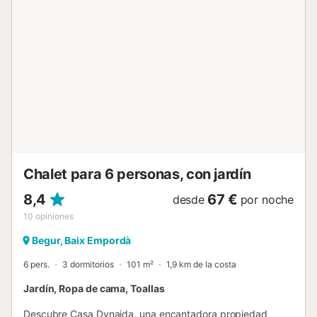
grandes ventanales llenan la estancia de luz natural y
ofrecen unas agradables vistas panorámicas al jardín y a
la naturaleza que rodea la propiedad. El mobiliario,
cómodo y funcional, crea un ambiente ideal para
descansar o compartir momentos con la familia y los
amigos. Desde el salón comedor se accede directamente
a la terraza, perfecta para disfrutar de comidas al aire libre
o simplemente contemplar la belleza del paisaje. La cocina
es amplia, práctica y está totalmente equipada con
electrodomésticos modernos. Dispone de horno,...
Chalet para 6 personas, con jardín
8,4
67 €
desde
por noche
10
opiniones
Begur, Baix Empordà
6 pers.
3 dormitorios
101 m²
1,9 km de la costa
Jardín, Ropa de cama, Toallas
Descubre Casa Dynaida, una encantadora propiedad