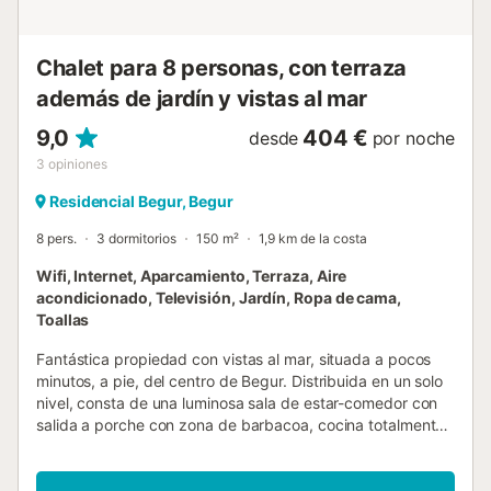
a aproximadamente 2,5 km. La casa tiene una superficie
aproximada de 101 m², está distribuida en dos plantas y
dispone de cuatro habitaciones. El mobiliario es sencillo ...
Chalet para 8 personas, con terraza
además de jardín y vistas al mar
9,0
404 €
desde
por noche
3
opiniones
Residencial Begur, Begur
8 pers.
3 dormitorios
150 m²
1,9 km de la costa
Wifi, Internet, Aparcamiento, Terraza, Aire
acondicionado, Televisión, Jardín, Ropa de cama,
Toallas
Fantástica propiedad con vistas al mar, situada a pocos
minutos, a pie, del centro de Begur. Distribuida en un solo
nivel, consta de una luminosa sala de estar-comedor con
salida a porche con zona de barbacoa, cocina totalmente
equipada, dos habitaciones dobles, una de ellas tipo suite
con baño, habitación doble con dos literas, aseo, baño
completo y lavadero. En la zona exterior, un agradable