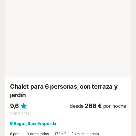
Chalet para 6 personas, con terraza y
jardín
9,6
266 €
desde
por noche
5
opiniones
Begur, Baix Empordà
6 pers.
3 dormitorios
172 m²
2 km de la costa