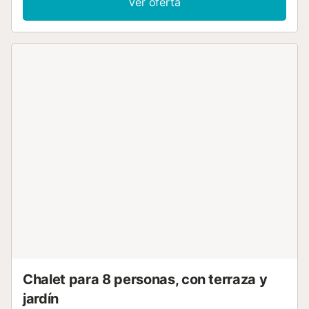
Ver oferta
piscina privada de 5 x 3m con zona de porche. Dispone
de espacio de aparcamiento para dos coches....
Chalet para 8 personas, con terraza y
jardín