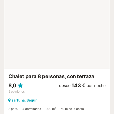
por un profesional. A menos que se indique lo contrario, los
servicios como la limpieza, la ropa de cama, las toallas,
etc. no están incluidos en el precio de este alquiler. Si se
admiten mascotas (información en el anuncio), pueden
aplicarse suplementos. Sólo están presentes los equipos
específicamente mencionados en este anuncio. Los
equipos no mencionados no se consideran presentes. A
menos que exista una estación de carga eléctrica en el
alojamiento, está prohibido cargar vehículos eléctricos....
Chalet para 8 personas, con terraza
8,0
143 €
desde
por noche
5
opiniones
sa Tuna, Begur
8 pers.
4 dormitorios
200 m²
50 m de la costa