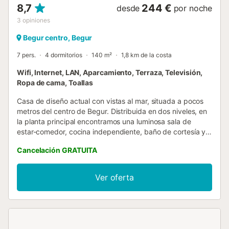
8,7
244 €
desde
por noche
3
opiniones
Begur centro, Begur
7 pers.
4 dormitorios
140 m²
1,8 km de la costa
Wifi, Internet, LAN, Aparcamiento, Terraza, Televisión,
Ropa de cama, Toallas
Casa de diseño actual con vistas al mar, situada a pocos
metros del centro de Begur. Distribuida en dos niveles, en
la planta principal encontramos una luminosa sala de
estar-comedor, cocina independiente, baño de cortesía y
una fantástica terraza desde cual podrá gozar de
Cancelación GRATUITA
fantásticas vistas. En la planta baja, encontramos tres
habitaciones dobles, una de ellas tipo suite con baño, una
habitación individual y baño completo. La casa dispone de
Ver oferta
piscina de 6x2m y plaza de parking para un coche.
Servicios opcionales a pagar en el sitio y reservar antes su
llegada: - Persona Extra con cama plegable : 120 € por
estancia - Welcome Pack : 200 € por estancia - 1h
Limpieza adicional : 25 € por estancia Estancia distribuida