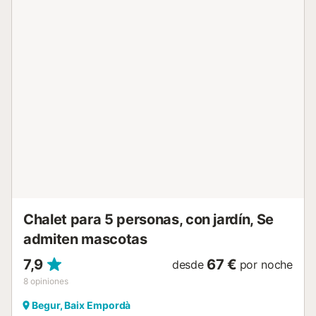
aparcamiento durante la estancia. En el interior
encontrarán una cocina abierta y totalmente equipada,
con una práctica barra americana. Este espacio comunica
con un cómodo salón comedor distribuido en dos niveles,
equipado con chimenea y televisión digital. La cocina
dispone de todo lo necesario para preparar las comidas
cómodamente durante la estancia. Por motivos de higiene
y salubridad, no se dejan productos alimentarios en la
casa, como sal, azúcar, aceite, café, agua u otros
productos similares. Desde el salón comedor se accede
directamente a la terraza jardín, un espacio ideal para
relajarse, disfrutar de comidas al aire libre o pasar
agradables momentos rodeados de naturaleza. La casa
ofrece una amplia habitación principal equipada con una...
Chalet para 5 personas, con jardín, Se
admiten mascotas
7,9
67 €
desde
por noche
8
opiniones
Begur, Baix Empordà