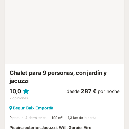
presentes los equipos específicamente mencionados en
este anuncio. Los equipos no mencionados no se
consideran presentes. A menos que exista una estación de
carga eléctrica en el alojamiento, está prohibido cargar
vehículos eléctricos....
Chalet para 9 personas, con jardín y
jacuzzi
10,0
287 €
desde
por noche
2
opiniones
Begur, Baix Empordà
9 pers.
4 dormitorios
199 m²
1,3 km de la costa
Piscina exterior, Jacuzzi, Wifi, Garaje, Aire