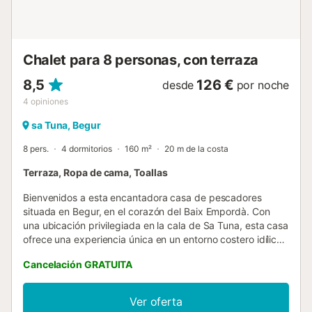
alojamiento. El salón comedor principal, de unos 34 m²,
dispone de ...
Chalet para 8 personas, con terraza
8,5
126 €
desde
por noche
4
opiniones
sa Tuna, Begur
8 pers.
4 dormitorios
160 m²
20 m de la costa
Terraza, Ropa de cama, Toallas
Bienvenidos a esta encantadora casa de pescadores
situada en Begur, en el corazón del Baix Empordà. Con
una ubicación privilegiada en la cala de Sa Tuna, esta casa
ofrece una experiencia única en un entorno costero idílico.
Sus espléndidas vistas al mar permiten disfrutar de la brisa
Cancelación GRATUITA
marina desde la comodidad de la terraza. La casa está
distribuida en tres plantas y ofrece un ambiente acogedor
y confortable para disfrutar de una estancia en familia o
Ver oferta
con amigos. En la planta entresuelo hay un recibidor, un