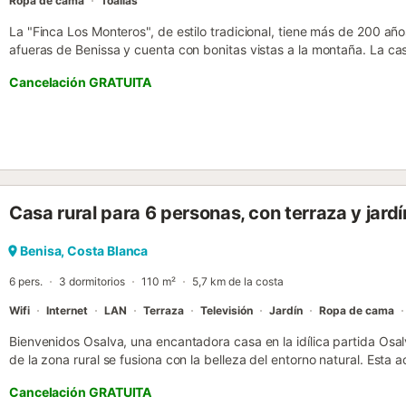
Ropa de cama
Toallas
La "Finca Los Monteros", de estilo tradicional, tiene más de 200 añ
afueras de Benissa y cuenta con bonitas vistas a la montaña. La c
paredes de piedra se compone de una sala de estar, una cocina bie
Cancelación GRATUITA
así como un baño adicional, por lo que tiene capacidad para 10 pers
incluyen Wi-Fi (apto para hacer videollamadas), una lavadora y una
una trona disponibles. Su amplia zona exterior privada incluye una pis
una terraza descubierta, un balcón y una barbacoa. El lugar perfect
veladas cenando al aire libre con sus seres queridos. Desde el balcón
hermosas vistas a la montaña que rodean la propiedad. Distancia a
cercano: 966m. Distancia a pie/en coche a la cafetería más cercana
Casa rural para 6 personas, con terraza y jardí
bar más cercano: 3,49km. Distancia a pie/en coche al supermercad
pie/en coche a la playa: 4,25km Cala de la Fustera. Distancia a pie
Aeropuerto de Alicante. Hay aparcamiento gratuito disponible en l
Benisa, Costa Blanca
bajo petición. El aire acondicionado no está disponible actualmente..
6 pers.
3 dormitorios
110 m²
5,7 km de la costa
Wifi
Internet
LAN
Terraza
Televisión
Jardín
Ropa de cama
Bienvenidos Osalva, una encantadora casa en la idílica partida Osal
de la zona rural se fusiona con la belleza del entorno natural. Esta
mediterráneo tiene capacidad para hasta seis personas y se encuen
Cancelación GRATUITA
ofreciendo unas vistas impresionantes a las montañas de Bernia y O