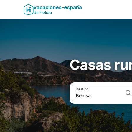
vacaciones-españa
de Holidu
Casas rur
Destino