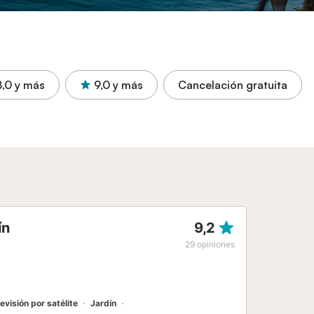
8,0
y más
9,0
y más
Cancelación gratuita
ín
9,2
29
opiniones
evisión por satélite
Jardín