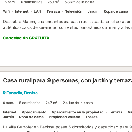
15 pers.
6 dormitorios
260 m²
6,8 km de la costa
Wifi
Internet
LAN
Terraza
Televisión
Jardín
Ropa de cama
Descubre Matimi, una encantadora casa rural situada en el corazón 
auténtico oasis de serenidad con vistas panorámicas al mar y a la
Esta propiedad se sumerge literalmente en la montaña, rodeada por
Cancelación GRATUITA
el único sonido audible es el melódico canto de los pájaros y el susur
refugio es el destino perfecto para aquellos que buscan unos días de
bullicio, con la posibilidad de explorar rutas de senderismo y vivir l
Matimi, una antigua casa rehabilitada para el confort moderno, le o
distribuidas en dos plantas. La planta baja cuenta con tres dormito
de matrimonio y una cama individual, un acogedor salón perfecto para
y un baño con ducha. Desde aquí, existe acceso directo a la piscina
Casa rural para 9 personas, con jardín y terraz
interior y el exterior. La planta superior cuenta con otros tres dorm
matrimonio. Tanto la cocina como espacio exterior están completa
estancia sea lo más cómoda posible. Además, la zona del Riu Rau es
Fanadix, Benisa
comedor y sala de estar, donde también hay un sofá cama. La casa 
9 pers.
5 dormitorios
247 m²
2,4 km de la costa
Internet
Aparcamiento
Aparcamiento en la propiedad
Terraza
Ai
Jardín
Ropa de cama
Propiedad vallada
Toallas
La villa Garrofer en Benissa posee 5 dormitorios y capacidad para 