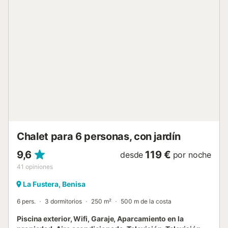
cenando al aire libre con sus seres queridos. Desde el
balcón y la terraza, podrá disfrutar de las hermosas vistas
a la montaña que rodean la propiedad. Distancia a pie/en
coche al restaurante más cercano: 966m. Distancia a
pie/en coche a la cafetería más cercana: 4,26km.
Distancia a pie/en coche al bar más cercano: 3,49km.
Distancia a pie/en coche al supermercado más cercano:
2,17km. Distancia a pie/en coche a la playa: 4,25km Cala
de la Fustera. Distancia a pie/en coche al aeropuerto: 89,3
Aeropuerto de Alicante. Hay aparcamiento gratuito
disponible en la propiedad. Se admiten mascotas bajo
petición. El aire acondicionado no está disponible
actualmente....
Chalet para 6 personas, con jardín
9,6
119 €
desde
por noche
41
opiniones
La Fustera, Benisa
6 pers.
3 dormitorios
250 m²
500 m de la costa
Piscina exterior, Wifi, Garaje, Aparcamiento en la