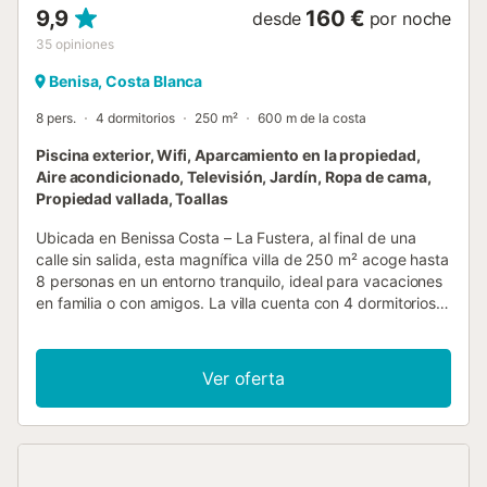
9,9
160 €
desde
por noche
35
opiniones
Benisa, Costa Blanca
8 pers.
4 dormitorios
250 m²
600 m de la costa
Piscina exterior, Wifi, Aparcamiento en la propiedad,
Aire acondicionado, Televisión, Jardín, Ropa de cama,
Propiedad vallada, Toallas
Ubicada en Benissa Costa – La Fustera, al final de una
calle sin salida, esta magnífica villa de 250 m² acoge hasta
8 personas en un entorno tranquilo, ideal para vacaciones
en familia o con amigos. La villa cuenta con 4 dormitorios
con aire acondicionado en la planta baja, 3 de ellos con
baño privado, además de un aseo de invitados. Todas las
habitaciones tienen camas de 2 metros; tres disponen de
Ver oferta
camas individuales que podéis juntar. Lavadora y
secadora a vuestra disposición. Disfrutaréis de un amplio y
luminoso salón con aire acondicionado, cocina totalmente
equipada (lavavajillas, horno, nevera, cafetera Nespresso,
cafetera de filtro) y sala de TV con futbolín, perfecta para