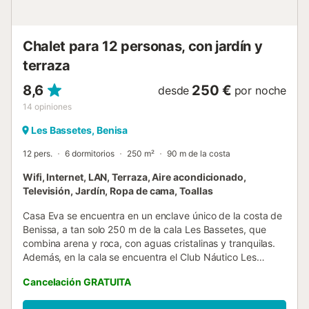
trnaquilidad en uno de los seis dorm...
Chalet para 12 personas, con jardín y
terraza
8,6
250 €
desde
por noche
14
opiniones
Les Bassetes, Benisa
12 pers.
6 dormitorios
250 m²
90 m de la costa
Wifi, Internet, LAN, Terraza, Aire acondicionado,
Televisión, Jardín, Ropa de cama, Toallas
Casa Eva se encuentra en un enclave único de la costa de
Benissa, a tan solo 250 m de la cala Les Bassetes, que
combina arena y roca, con aguas cristalinas y tranquilas.
Además, en la cala se encuentra el Club Náutico Les
Bassetes, donde se pueden practicar deportes acuáticos
Cancelación GRATUITA
como el kayak, la vela o el buceo. Desde este punto
también se puede acceder al paseo ecológico que bordea