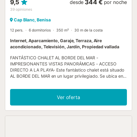
9,5
344 €
desde
por noche
39
opiniones
Cap Blanc, Benisa
12 pers.
6 dormitorios
350 m²
30 m de la costa
Internet, Aparcamiento, Garaje, Terraza, Aire
acondicionado, Televisión, Jardín, Propiedad vallada
FANTÁSTICO CHALET AL BORDE DEL MAR -
IMPRESIONANTES VISTAS PANORÁMICAS - ACCESO
DIRECTO A LA PLAYA- Este fantástico chalet está situado
AL BORDE DEL MAR en un lugar privilegiado. Se ubica en
una de las más hermosas calas de la Costa Blanca a tan
sólo 5 minutos del encantador pueblo pesquero de
Moraira, famoso por sus espectaculares playas de arena
Ver oferta
de aguas cristalinas. Su enclave sobre un pequeño
acantilado le permitirá disfrutar de unas
IMPRESIONANTES VISTAS PANORÁMICAS del mar y del
Parque Natural del Peñón de Ifach. Junto a la piscina se
encuentra la puerta que da ACCESO DIRECTO A LA
PLAYA, tan sólo unos pocos pasos le separan de las aguas