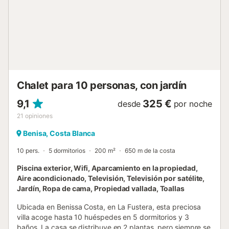
pensado para asegurar un alojamiento acogedor y
funcional. Si busca explorar la zona, en menos de 15
minutos en coche podrá sumergirse en el espectacular
casco antiguo de Benissa, descubrir sus encantadoras
calas o disfrutar de la variada oferta gastronómica. En los
restaurantes locales, podrá degustar delicias
mediterráneas como el arroz a banda y la paella de
marisco. La región de Benissa Costa es un para...
Chalet para 10 personas, con jardín
9,1
325 €
desde
por noche
21
opiniones
Benisa, Costa Blanca
10 pers.
5 dormitorios
200 m²
650 m de la costa
Piscina exterior, Wifi, Aparcamiento en la propiedad,
Aire acondicionado, Televisión, Televisión por satélite,
Jardín, Ropa de cama, Propiedad vallada, Toallas
Ubicada en Benissa Costa, en La Fustera, esta preciosa
villa acoge hasta 10 huéspedes en 5 dormitorios y 3
baños. La casa se distribuye en 2 plantas, pero siempre se