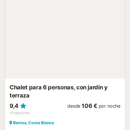
relajaros. En el exterior, el jardín privado invita al descanso
con piscina (calefacción disponible por un suplemento),
ducha exterior, terrazas cubiertas y descubiertas con
bonitas vistas al mar y la montaña. Podéis preparar
comidas al aire libre en la barbacoa de carbón. El patio,
con una segunda cocina equipada (lavavajillas, horno,
nevera, cafetera Nespresso, cafetera de filtro) y una gran
mesa de teca para 10 personas, es ideal para compartir
momentos agradables. Hamaca, columpios y tumbonas
completan la zona de relax. Para garantizar la tranquilidad,
no se permiten fiestas. Sábanas, toallas de baño y de
playa están incluidas en la tarifa de limpieza. La playa de
La Fustera está a 800 m a pie, con ...
Chalet para 6 personas, con jardín y
terraza
9,4
106 €
desde
por noche
16
opiniones
Benisa, Costa Blanca