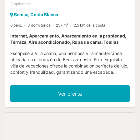
3
opiniones
Benisa, Costa Blanca
6 pers.
3 dormitorios
257 m²
2,5 km de la costa
Internet, Aparcamiento, Aparcamiento en la propiedad,
Terraza, Aire acondicionado, Ropa de cama, Toallas
Escápese a Villa Joana, una hermosa villa mediterránea
ubicada en el corazón de Benissa-costa. Esta exquisita
villa de vacaciones ofrece la combinación perfecta de lujo,
confort y tranquilidad, garantizando una escapada
inolvidable para usted y sus seres queridos. Al entrar en la
villa, será recibido por una acogedora sala de estar y un
elegante comedor. La cocina totalmente equipada ofrece
Ver oferta
comodidades modernas que incluyen nevera, congelador,
cocina de inducción, horno, microondas, lavavajillas,
cafetera Nespresso, tostadora, y hervidor de agua. Hay un
baño de invitados para su comodidad. Salga a la terraza
parcialmente cubierta y maravíllese con la acogedora
piscina rodeada por una terraza bañada por el sol,
perfecta para tomar el sol y disfrutar de refrescantes