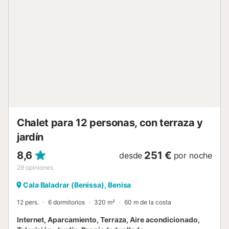
relajarse y disfrutar de las magníficas vistas, y tres
dormitorios dobles y dos baños. La planta inferior cuenta
con otro dormitorio con su propio baño. Además, la casa
cuenta con un espacio perfecto para pasar tardes
tranquilas, un mirador convertido en comedor, ideal para
deleitarse con los soleados días de la Costa Blanca y las
noches iluminadas por la suave luz lunar. Tanto los salones
como los dormitorios están equipados con aire
acondicionado para asegurar una estancia fresca y
cómoda. La terraza de Villa Vanilla, ubicada en la planta
baja, cuenta con una piscina privada y una acogedora
zona de barbacoa. Con varios sofás y mo...
Chalet para 12 personas, con terraza y
jardín
8,6
251 €
desde
por noche
29
opiniones
Cala Baladrar (Benissa), Benisa
12 pers.
6 dormitorios
320 m²
60 m de la costa
Internet, Aparcamiento, Terraza, Aire acondicionado,