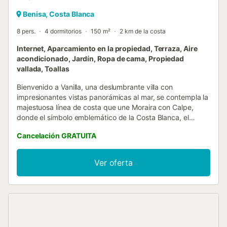
Benisa, Costa Blanca
8 pers.
4 dormitorios
150 m²
2 km de la costa
Internet, Aparcamiento en la propiedad, Terraza, Aire
acondicionado, Jardín, Ropa de cama, Propiedad
vallada, Toallas
Bienvenido a Vanilla, una deslumbrante villa con
impresionantes vistas panorámicas al mar, se contempla la
majestuosa línea de costa que une Moraira con Calpe,
donde el símbolo emblemático de la Costa Blanca, el
Peñón de Ifach, se alza junto al encantador Cap d’Or. Con
Cancelación GRATUITA
capacidad para hasta ocho personas, Villa Vanilla se
encuentra ubicada en una tranquila urbanización entre
Benissa y Moraira, a tan sólo 2 km del mar y de todos los
Ver oferta
servicios esenciales. En menos de 10 minutos, podrás
sumergirte en las maravillosas playas y calas de la región,
así como en las emocionantes rutas de snorkel que
algunas de ellas ofrecen. La villa se divide en dos plantas,
la primera cuenta con una cocina completamente
equipada, un salón-comedor con un rincón diseñado para