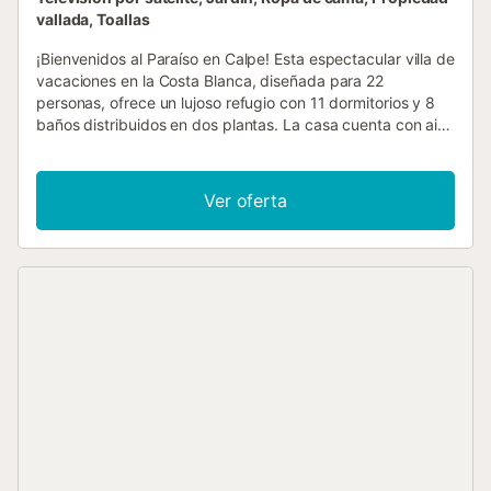
vallada, Toallas
¡Bienvenidos al Paraíso en Calpe! Esta espectacular villa de
vacaciones en la Costa Blanca, diseñada para 22
personas, ofrece un lujoso refugio con 11 dormitorios y 8
baños distribuidos en dos plantas. La casa cuenta con aire
acondicionado en todos sus rincones, asegurando una
estadía confortable. Experiencia Interior Inigualable: La
PLANTA BAJA te recibe con una acogedora zona de relax,
Ver oferta
perfecta para disfrutar de momentos de tranquilidad. Más
adelante, un salón elegante con TV TDT/Sat te invita a la
diversión. A la izquierda, unos escalones te llevan a una
cocina completamente equipada con encanto y conectada
al lavadero. A la derecha del salón, otro par de escalones
te guían a un espacioso comedor con cocina integrada.
Además, esta planta cuenta con cinco dormitorios
matrimoniales, un dormitorio doble con dos camas
individuales y baño en suite, lavadero y aseo. La PLANTA
ALTA revela otra cocina bien equipada, un salón y
comedor, otro lavadero y seis dormitorios, incluyendo una
suite con baño y cuatro baños independientes con ducha.
Placeres al Aire Libre: Para los amantes del deporte, la villa