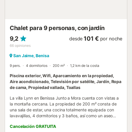
independientes, una con tres dormitorios, otra con dos
dormitorios y una tercera de un dormitorio. Dos de las
viviendas disponen de cocinas independientes. Las tres
viviendas, la piscina, los jardines y el pádel conforman una
única parcel...
Chalet para 9 personas, con jardín
9,2
101 €
desde
por noche
66
opiniones
San Jaime, Benisa
9 pers.
4 dormitorios
200 m²
1,2 km de la costa
Piscina exterior, Wifi, Aparcamiento en la propiedad,
Aire acondicionado, Televisión por satélite, Jardín, Ropa
de cama, Propiedad vallada, Toallas
La villa Lynn en Benissa Junto a Mora cuenta con vistas a
la montaña cercana. La propiedad de 200 m² consta de
una sala de estar, una cocina totalmente equipada con
lavavajillas, 4 dormitorios y 3 baños, así como un aseo
adicional, por lo que puede alojar a 9 personas. Los
Cancelación GRATUITA
servicios adicionales incluyen Wi-Fi de alta velocidad (apto