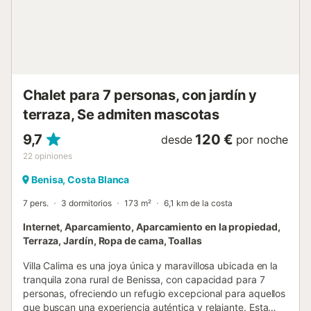
ofrece un cuarto exterior para almacenar hasta 20
bicicletas. Una cocina de verano completamente equipada
con futbolín y comedor para 22 personas se convierte en
el epicentro de las reuniones. Afuera, una barbacoa de
obra, una piscina privada de 10x5 y entretenimiento como
mesa de ping-...
Chalet para 7 personas, con jardín y
terraza, Se admiten mascotas
9,7
120 €
desde
por noche
22
opiniones
Benisa, Costa Blanca
7 pers.
3 dormitorios
173 m²
6,1 km de la costa
Internet, Aparcamiento, Aparcamiento en la propiedad,
Terraza, Jardín, Ropa de cama, Toallas
Villa Calima es una joya única y maravillosa ubicada en la
tranquila zona rural de Benissa, con capacidad para 7
personas, ofreciendo un refugio excepcional para aquellos
que buscan una experiencia auténtica y relajante. Esta