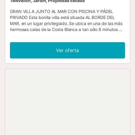
Televisión, Jardín, Propiedad vallada
GRAN VILLA JUNTO AL MAR CON PISCINA Y PÁDEL
PRIVADO Esta bonita villa está situada AL BORDE DEL
MAR, en un lugar privilegiado. Se ubica en una de las más
hermosas calas de la Costa Blanca a tan sólo 8 minutos del
encantador pueblo pesquero de Moraira famoso por sus
espectaculares playas de arena de aguas cristalinas. Su
excelente ubicación le permitirá disfrutar de unas
Ver oferta
BONITAS VISTAS del mar y del Parque Natural del Peñón
de Ifach. Junto a la villa se encuentran las escaleras que
dan acceso directo a la playa. Unos pocos pasos le
separan de las aguas cristalinas de esta tranquila cala,
ideal para el buceo dado la gran cantidad de flora y fauna
que atesora. Esta bonita villa es muy amplia, confortable y
luminosa. Ideal para familias con niños. Dispone de una
gran piscina privada, pista de pádel privada, zona de
barbacoa, zona de juegos para niños, extenso jardín con
numerosos árboles y de un parking para 4 coches. En la
parte superior de una de las viviendas hay una pequeña
terraza solárium, desde donde usted podrá tomar el sol y
disfrutar de unas fantásticas vistas panorámicas del mar y
las montañas. La villa está compuesta por tres viviendas