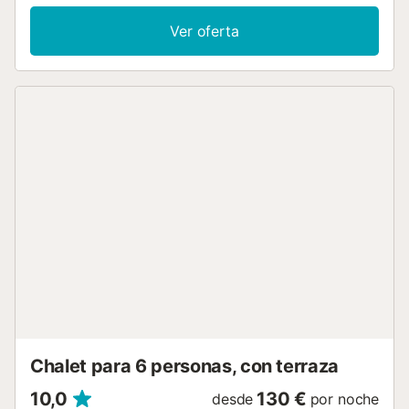
para videollamadas), aire acondicionado, calefacción,
lavadora y secadora. Lo más destacado de este
Ver oferta
alojamiento es su zona exterior privada con piscina, jardín,
terraza descubierta, balcón, barbacoa, parque infantil y
ducha exterior. hay 2 plazas de parking disponibles en la
propiedad. Se admiten familias con niños. No se admiten
grupos de jóvenes. Las puertas son anchas y de fácil
acceso. Hay cámaras de seguridad y/o dispositivos de
grabación de audio en las instalaciones....
Chalet para 6 personas, con terraza
10,0
130 €
desde
por noche