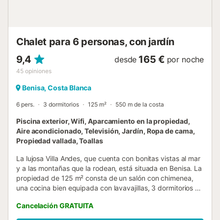
exterior, pasará dos mesas de 6 asientos, el sofá del salón
y las tumbonas a la piscina que está en funcionamiento los
365 días del año. También puedes hacer una barbacoa
aquí. Además, la zona exterior ...
Chalet para 6 personas, con jardín
9,4
165 €
desde
por noche
45
opiniones
Benisa, Costa Blanca
6 pers.
3 dormitorios
125 m²
550 m de la costa
Piscina exterior, Wifi, Aparcamiento en la propiedad,
Aire acondicionado, Televisión, Jardín, Ropa de cama,
Propiedad vallada, Toallas
La lujosa Villa Andes, que cuenta con bonitas vistas al mar
y a las montañas que la rodean, está situada en Benisa. La
propiedad de 125 m² consta de un salón con chimenea,
una cocina bien equipada con lavavajillas, 3 dormitorios y
2 baños, por lo que puede acomodar a 6 personas. Los
Cancelación GRATUITA
servicios adicionales incluyen Wi-Fi de alta velocidad, aire
acondicionado en 2 dormitorios, ventiladores de techo en