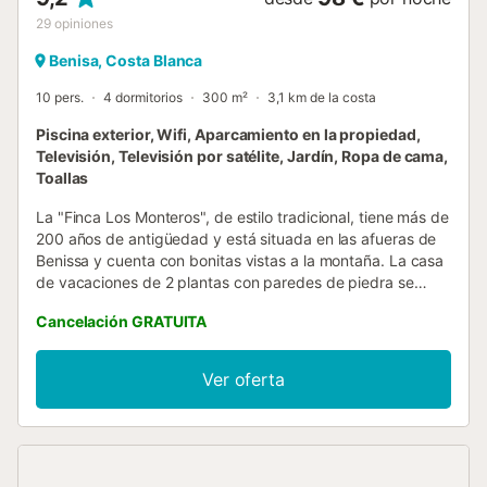
29
opiniones
Benisa, Costa Blanca
10 pers.
4 dormitorios
300 m²
3,1 km de la costa
Piscina exterior, Wifi, Aparcamiento en la propiedad,
Televisión, Televisión por satélite, Jardín, Ropa de cama,
Toallas
La "Finca Los Monteros", de estilo tradicional, tiene más de
200 años de antigüedad y está situada en las afueras de
Benissa y cuenta con bonitas vistas a la montaña. La casa
de vacaciones de 2 plantas con paredes de piedra se
compone de una sala de estar, una cocina bien equipada,
Cancelación GRATUITA
4 dormitorios y 3 baños, así como un baño adicional, por lo
que tiene capacidad para 10 personas. Los servicios
adicionales incluyen Wi-Fi (apto para hacer
Ver oferta
videollamadas), una lavadora y una televisión. También
hay una cuna y una trona disponibles. Su amplia zona
exterior privada incluye una piscina, un jardín, mobiliario de
jardín, una terraza descubierta, un balcón y una barbacoa.
El lugar perfecto para tomar el sol y pasar largas veladas