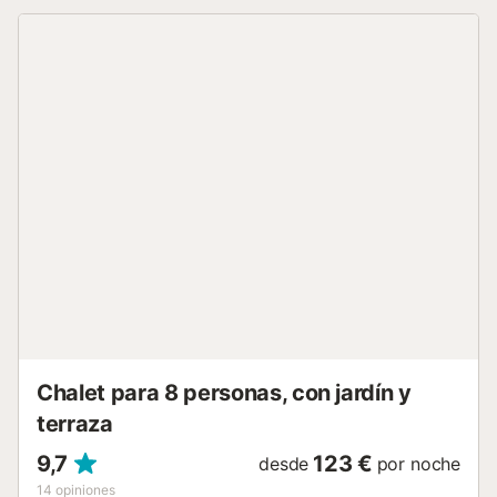
Hay una nevera, congelador, horno, microondas,
tostadora, exprimidor de cítricos, cocina de inducción de 3
hoyos. Hay una mesa redonda con capacidad para 4
personas y puedes preparar tu café de la mañana con la
máquina Nespresso-Krups. A pocos pasos de la cocina se
encuentra la sala de estar abierta con un cómodo sofá de
2 plazas, sillón, Smart TV y wifi gratuito (fibra óptica). Por
supuesto, hay aire acondicionado para calefacción y
refrigeración. Desde el salón tiene acceso directo a la zona
de la piscina privada. Refrésquese en la piscina de 6x3, o
relájese y descanse en una de las tumbonas. Y puedes
asar las mejores comidas en la barbacoa de gas.
Encontramos los dos dormitorios por el pasillo de la
entrada. A nuestra izquierda hay un dormitorio con una
cama doble, armario abierto, escritorio con dos sillas y
acceso al jardín. Hay un baño privado con ducha a ras de
suelo, inodoro, lavab...
Chalet para 8 personas, con jardín y
terraza
9,7
123 €
desde
por noche
14
opiniones