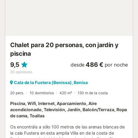
Sostenibilidad: paneles solares, cargadores eléctricos para
coches. Cámaras de seguridad sólo activas cuando no hay
nadie. Edad mínima del arrendatario principal: 25 años. TV
Vlaanderen disponible. Sistema de filtrado de agua....
Chalet para 20 personas, con jardín y
piscina
9,5
486 €
desde
por noche
20
opiniones
Cala de la Fustera (Benissa), Benisa
20 pers.
10 dormitorios
420 m²
150 m de la costa
Piscina, Wifi, Internet, Aparcamiento, Aire
acondicionado, Televisión, Jardín, Balcón/Terraza, Ropa
de cama, Toallas
Os encontráis a sólo 100 metros de las arenas blancas de
la cala Fustera en esta amplia Villa en de la costa de