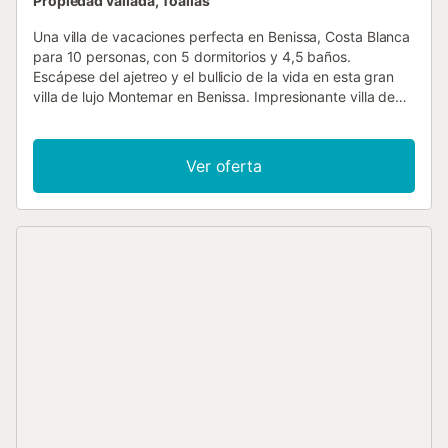
Propiedad vallada, Toallas
Una villa de vacaciones perfecta en Benissa, Costa Blanca
para 10 personas, con 5 dormitorios y 4,5 baños.
Escápese del ajetreo y el bullicio de la vida en esta gran
villa de lujo Montemar en Benissa. Impresionante villa de
nueva construcción amueblada al más alto nivel. ¡Todas las
instalaciones necesarias para unas merecidas vacaciones!
Esta villa de 5 dormitorios y 4 baños tiene mucho espacio
Ver oferta
para relajarse y divertirse. En Villa Montemar, la planta baja
es una sala de estar de lujo muy abierta con cocina en la
misma habitación. Junto a una mesa lateral donde poder
sentarse y disfrutar de una deliciosa comida en familia. O
relájese en el maravilloso y espacioso salón donde podrá
disfrutar de una estufa de leña. La hermosa cocina, que da
a la piscina, está completamente amueblada y equipada
con todos los equipos de lujo de Bosch. Las habitaciones
están equipadas con lujosas 2 camas Auping individuales,
los baños están equipados con un gran lavabo, ducha a
ras de suelo e inodoro. El baño principal también tiene una
gran bañera. Encontrará un dormitorio y un baño en la
planta baja, así como un aseo de invitados y los otros 4
dormitorios y 3 baños en la planta superior. Si sale al