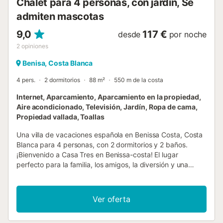
Chalet para 4 personas, con jardín, Se
marítimo, está a 15 mi...
admiten mascotas
9,0
117 €
desde
por noche
2
opiniones
Benisa, Costa Blanca
4 pers.
2 dormitorios
88 m²
550 m de la costa
Internet, Aparcamiento, Aparcamiento en la propiedad,
Aire acondicionado, Televisión, Jardín, Ropa de cama,
Propiedad vallada, Toallas
Una villa de vacaciones española en Benissa Costa, Costa
Blanca para 4 personas, con 2 dormitorios y 2 baños.
¡Bienvenido a Casa Tres en Benissa-costa! El lugar
perfecto para la familia, los amigos, la diversión y una
estancia relajante. Esta villa orientada al sur ofrece 2
dormitorios, 2 baños y una piscina privada. Además, se
encuentra a tan solo 10 minutos a pie de la idílica playa de
Ver oferta
Cala Advocat. Dentro de esta hermosa casa encontrará
una cocina completa para cocinar sus comidas frescas.