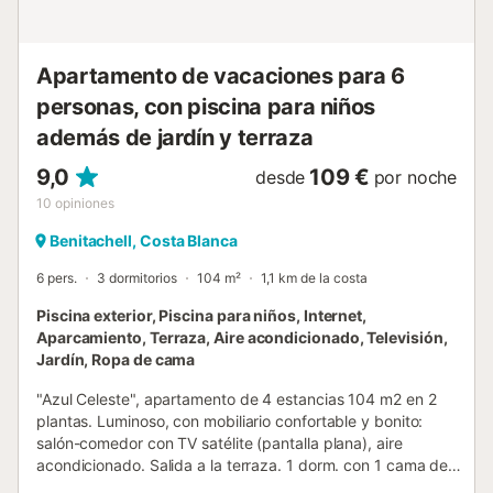
Apartamento de vacaciones para 6
personas, con piscina para niños
además de jardín y terraza
9,0
109 €
desde
por noche
10
opiniones
Benitachell, Costa Blanca
6 pers.
3 dormitorios
104 m²
1,1 km de la costa
Piscina exterior, Piscina para niños, Internet,
Aparcamiento, Terraza, Aire acondicionado, Televisión,
Jardín, Ropa de cama
"Azul Celeste", apartamento de 4 estancias 104 m2 en 2
plantas. Luminoso, con mobiliario confortable y bonito:
salón-comedor con TV satélite (pantalla plana), aire
acondicionado. Salida a la terraza. 1 dorm. con 1 cama de
matrimonio (1 x 160 cm, 200 cm de longitud), aire