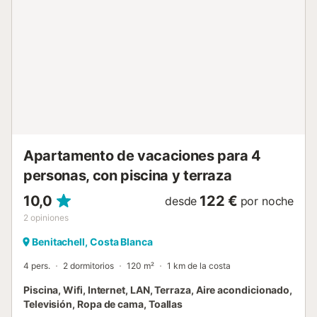
equipado con aire acondicionado, internet y televisión.
Para disfrutar y aprovechar el sol y el clima de la zona, la
urbanización cuenta con un jardín y una espectacular
piscina comunitaria. La zona de Benitachell es perfecta
para rutas de senderismo y gracias a su ubicación en
pocos minutos de coche pueden ir a visitar Javea, Moraira,
Benissa o Calpe que cuentan con un abanico de
posibilidades para que sus vacaciones sean inolvidables.
¡Reserva ya y viva la experiencia...
Apartamento de vacaciones para 4
personas, con piscina y terraza
10,0
122 €
desde
por noche
2
opiniones
Benitachell, Costa Blanca
4 pers.
2 dormitorios
120 m²
1 km de la costa
Piscina, Wifi, Internet, LAN, Terraza, Aire acondicionado,
Televisión, Ropa de cama, Toallas