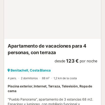
información * la playa más cercana a 4 kilómetros del
apartamento * el aeropuerto más cercano a 100 kilómetros
del apartamento * no se permite fumar * no se admiten
mascotas * El alojamiento es muy adecuado para familias
con niñosServicios e instalaciones incluidos en el precio del
alquiler del apartamento * internet (WiFi) * plancha y tabla
de planchar * ropa de cama y toallas * calefacc...
Apartamento de vacaciones para 4
personas, con terraza
123 €
desde
por noche
Benitachell, Costa Blanca
4 pers.
2 dormitorios
68 m²
1,2 km de la costa
Piscina exterior, Internet, Terraza, Televisión, Ropa de
cama
"Pueblo Panorama", apartamento de 3 estancias 68 m2.
Espacioso y luminoso, con mobiliario funcional y