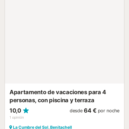
lavavajillas, 3 Placas de inducción, tostadora, hervidor de
agua eléctrico, microondas, cafetera eléctrica).
Ducha/WC. Terraza grande. Muebles de terraza. Vista
panorámica al mar y al paisaje. El alojamiento dispone de:
lavadora, plancha, trona, cuna hasta 2 años, secador de
pelo. Internet (Wifi, gratis). Plaza de aparcamiento....
Apartamento de vacaciones para 4
personas, con piscina y terraza
10,0
64 €
desde
por noche
1
opinión
La Cumbre del Sol, Benitachell