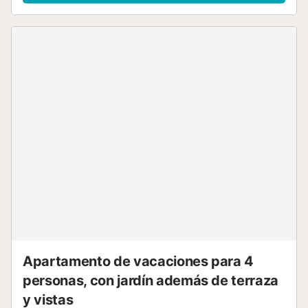
eléctrico y microondas. Además, podrás usar la lavadora y
la secadora, lo que te permitirá viajar con menos equipaje.
El apartamento cuenta con una amplia terraza donde
podrás comer y cenar mientras disfrutas de las vistas al
Mediterráneo, así como una zona solárium equipada con
tumbonas y sombrilla. El edificio dispone de una agradable
piscina comunitaria. Las calas más bonitas de la Costa
Blanca se encuentran a poca distancia en coche y podrás
descubrir encantadores pueblos costeros como
Benitachell, Moraira o Jávea, entre otros....
Apartamento de vacaciones para 4
personas, con jardín además de terraza
y vistas