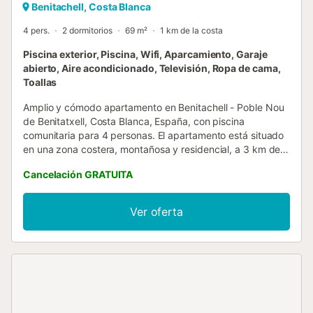
Benitachell, Costa Blanca
4 pers.
2 dormitorios
69 m²
1 km de la costa
Piscina exterior, Piscina, Wifi, Aparcamiento, Garaje
abierto, Aire acondicionado, Televisión, Ropa de cama,
Toallas
Amplio y cómodo apartamento en Benitachell - Poble Nou
de Benitatxell, Costa Blanca, España, con piscina
comunitaria para 4 personas. El apartamento está situado
en una zona costera, montañosa y residencial, a 3 km de
la playa de Cala Moraig. El apartamento cuenta con 2
Cancelación GRATUITA
dormitorios y 1 baño. La proximidad a la playa y a
actividades deportivas hace que sea un apartamento
perfecto para pasar sus vacaciones en España con familia
Ver oferta
o amigos. Interior del apartamento - salón/comedor con
aire acondicionado y televisión - 2 dormitorios y 1 baño -
televisión por cable (Smart TV) - lavadero con lavadora y
secadora - El acceso al piso es solo desde el exterior.
Cocina - cocina abierta con placa de inducción, horno
eléctrico, microondas, lavavajillas, frigorífico-congelador,
cafetera y tostadora Dormitorios y baños - dormitorio con