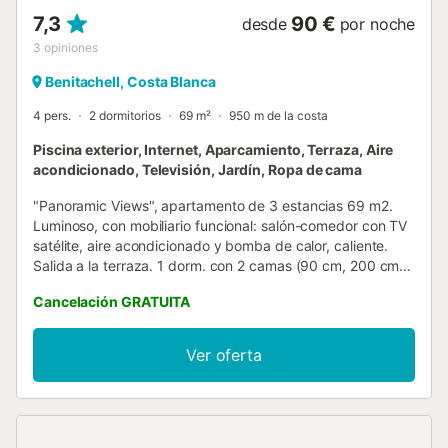
7,3
90 €
desde
por noche
3
opiniones
Benitachell, Costa Blanca
4 pers.
2 dormitorios
69 m²
950 m de la costa
Piscina exterior, Internet, Aparcamiento, Terraza, Aire
acondicionado, Televisión, Jardín, Ropa de cama
"Panoramic Views", apartamento de 3 estancias 69 m2.
Luminoso, con mobiliario funcional: salón-comedor con TV
satélite, aire acondicionado y bomba de calor, caliente.
Salida a la terraza. 1 dorm. con 2 camas (90 cm, 200 cm
de longitud), aire acondicionado y bomba de calor,
Cancelación GRATUITA
caliente. 1 dorm. con 1 cama de matrimonio (160 cm, 200
cm de longitud). Cocina abierta (horno, 4 placas de
vitrocerámica, tostadora, hervidor de agua eléctrico,
Ver oferta
microondas, congelador, cafetera eléctrica). Ducha/WC.
Terraza grande parcialmente cubierta. Muebles de terraza.
Vista panorámica espléndida al mar y al paisaje. El
alojamiento dispone de: lavadora, plancha, secador de
pelo. Internet (Wifi, gratis). A tener en cuenta: apartamento