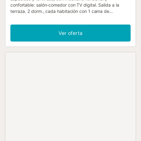
confortable: salón-comedor con TV digital. Salida a la
terraza. 2 dorm., cada habitación con 1 cama de
matrimonio (1 x 160 cm, 200 cm de longitud). Cocina
abierta (horno, lavavajillas, 3 placas de vitrocerámica,
tostadora, hervidor de agua eléctrico, microondas,
Ver oferta
cafetera eléctrica). Baño/WC, WC separado. Ningún tipo
de calefacción. Terraza grande. Muebles de terraza,
rincón para sentarse. Vista panorámica bonita al mar y a la
localidad. El alojamiento dispone de: lavadora, plancha,
secador de pelo. Internet (Wifi, gratis). A tener en cuenta:
casa para no fumadores....