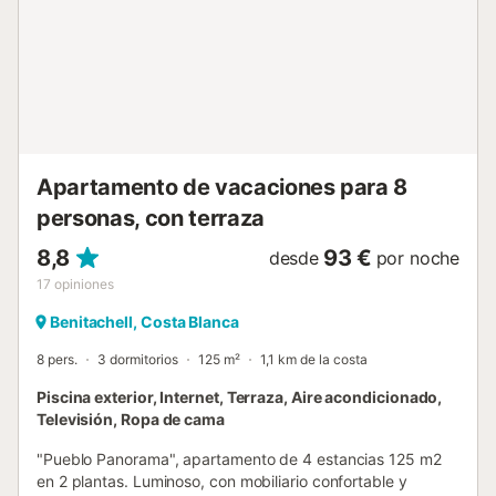
cómodos asientos, en el círculo de sus seres queridos. La
sombra la proporcionan dos grandes toldos. La piscina
comunitaria no está lejos. Aquí podrá refrescarse en el
agua fresca y nadar unos largos. Hay un total de 5
piscinas en la residencia de vacaciones, por lo que nunca
están abarrotadas (acceso con llave privada). Los
restaur...
Apartamento de vacaciones para 8
personas, con terraza
8,8
93 €
desde
por noche
17
opiniones
Benitachell, Costa Blanca
8 pers.
3 dormitorios
125 m²
1,1 km de la costa
Piscina exterior, Internet, Terraza, Aire acondicionado,
Televisión, Ropa de cama
"Pueblo Panorama", apartamento de 4 estancias 125 m2
en 2 plantas. Luminoso, con mobiliario confortable y