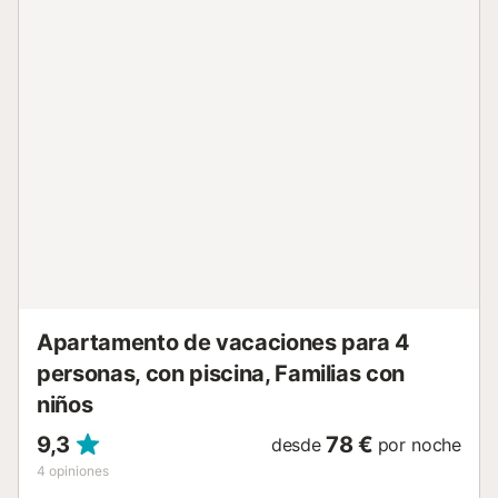
para no fumadores. VT-511591-A // Reg. Nr.:
ESFCTU00000303800005183500000000000000000VT-
511591-A3...
Apartamento de vacaciones para 4
personas, con piscina, Familias con
niños
9,3
78 €
desde
por noche
4
opiniones