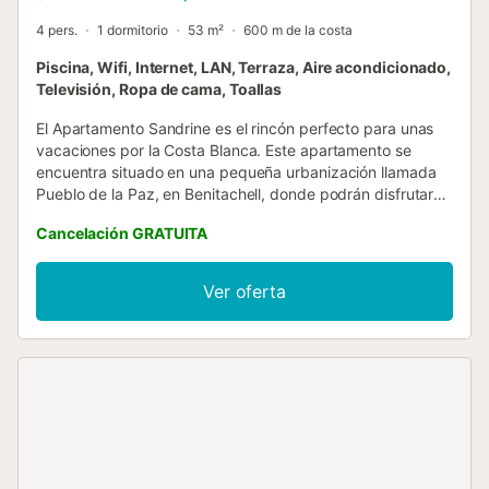
4 pers.
1 dormitorio
53 m²
600 m de la costa
Piscina, Wifi, Internet, LAN, Terraza, Aire acondicionado,
Televisión, Ropa de cama, Toallas
El Apartamento Sandrine es el rincón perfecto para unas
vacaciones por la Costa Blanca. Este apartamento se
encuentra situado en una pequeña urbanización llamada
Pueblo de la Paz, en Benitachell, donde podrán disfrutar
su estancia con total tranquilidad, rodeados por la
Cancelación GRATUITA
naturaleza mediterránea de la zona y a solo 1,8 kilometros
de la famosa Cala Moraig y sus aguas cristalinas. Este
apartamento es muy luminoso, tiene capacidad para
Ver oferta
cuatro personas y está decorado de forma moderna y
elegante. Dispone de una habitación de matrimonio con
mesitas y un amplio armario, salón-comedor equipado con
un sofá cama y un cuarto de baño con bañera. La cocina,
abierta al salón-comedor, está totalmente equipada.
Además, el apartamento dispone de 2 terrazas privadas,
una cuenta con una pequeña mesa exterior y, la otra
cuenta con dos sillones en los que descansar tras un largo
día de playa o turismo por la zona. El apartamento está