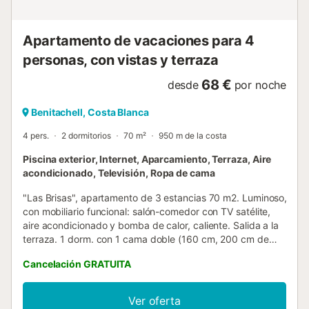
Apartamento de vacaciones para 4
personas, con vistas y terraza
68 €
desde
por noche
Benitachell, Costa Blanca
4 pers.
2 dormitorios
70 m²
950 m de la costa
Piscina exterior, Internet, Aparcamiento, Terraza, Aire
acondicionado, Televisión, Ropa de cama
"Las Brisas", apartamento de 3 estancias 70 m2. Luminoso,
con mobiliario funcional: salón-comedor con TV satélite,
aire acondicionado y bomba de calor, caliente. Salida a la
terraza. 1 dorm. con 1 cama doble (160 cm, 200 cm de
longitud), aire acondicionado y bomba de calor, caliente. 1
Cancelación GRATUITA
dorm. con 2 camas (90 cm, 200 cm de longitud). Pequeña
cocina abierta (horno, 4 placas de vitrocerámica,
microondas, congelador, cafetera eléctrica). Ducha/WC.
Ver oferta
Terraza grande parcialmente cubierta. Muebles de terraza.