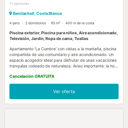
11
opiniones
Benitachell, Costa Blanca
4 pers.
2 dormitorios
65 m²
400 m de la costa
Piscina exterior, Piscina para niños, Aire acondicionado,
Televisión, Jardín, Ropa de cama, Toallas
Apartamento 'La Cumbre' con vistas a la montaña, piscina
compartida de uso comunitario y aire acondicionado. Un
espacio acogedor ideal para disfrutar de unas vacaciones
tranquilas rodeado de naturaleza. Aviso importante: la hora
límite de llegada es las 18:00 h. Las llegadas fuera de este
Cancelación GRATUITA
horario podrán conllevar un cargo adicional disponible por
un suplemento....
Ver oferta