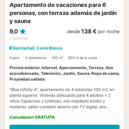
Apartamento de vacaciones para 6
personas, con terraza además de jardín
y sauna
9,0
138 €
desde
por noche
2
opiniones
Benitachell, Costa Blanca
6 pers.
3 dormitorios
100 m²
800 m de la costa
Piscina exterior, Internet, Aparcamiento, Terraza, Aire
acondicionado, Televisión, Jardín, Sauna, Ropa de cama,
Propiedad vallada
"Blue Infinity 4", apartamento de 4 estancias 100 m2, en
planta superior. Vivienda adecuada para 4 adultos + 2
niños. Espacioso y luminoso, con mobiliario bonito y
moderno: salón-comedor abierto con TV digital, aire
acondicionado y bomba de calor, caliente. Salida a la
Cancelación GRATUITA
terraza. 1 dorm. con 1 cama de matrimonio (160 cm, 200
cm de longitud), ducha/WC, doble lavabo, TV, aire