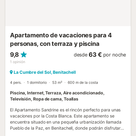
de parking disponibles en la propiedad y hay
aparcamiento gratuito disponible en la calle. No se
permiten mascotas. El apartamento está situado 2 niveles
por debajo de la planta baja (hay que subir unos
escalones). Esta propiedad tiene normas estrictas d...
Apartamento de vacaciones para 4
personas, con terraza y piscina
9,8
63 €
desde
por noche
1
opinión
La Cumbre del Sol, Benitachell
4 pers.
1 dormitorio
53 m²
600 m de la costa
Piscina, Internet, Terraza, Aire acondicionado,
Televisión, Ropa de cama, Toallas
El Apartamento Sandrine es el rincón perfecto para unas
vacaciones por la Costa Blanca. Este apartamento se
encuentra situado en una pequeña urbanización llamada
Pueblo de la Paz, en Benitachell, donde podrán disfrutar
su estancia con total tranquilidad, rodeados por la