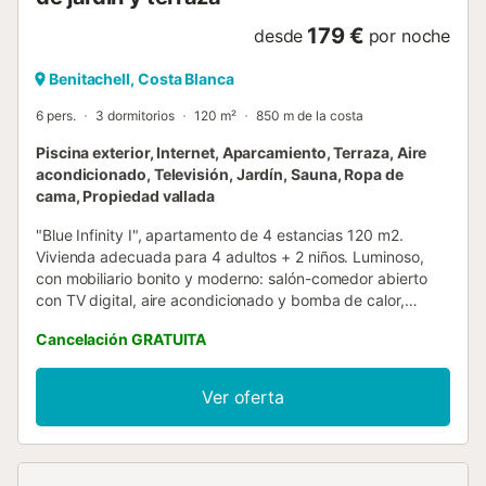
179 €
desde
por noche
Benitachell, Costa Blanca
6 pers.
3 dormitorios
120 m²
850 m de la costa
Piscina exterior, Internet, Aparcamiento, Terraza, Aire
acondicionado, Televisión, Jardín, Sauna, Ropa de
cama, Propiedad vallada
"Blue Infinity I", apartamento de 4 estancias 120 m2.
Vivienda adecuada para 4 adultos + 2 niños. Luminoso,
con mobiliario bonito y moderno: salón-comedor abierto
con TV digital, aire acondicionado y bomba de calor,
caliente. Salida a la terraza. 1 dorm. con 1 cama de
Cancelación GRATUITA
matrimonio (1 x 160 cm, 200 cm de longitud), ducha/WC,
doble lavabo, aire acondicionado y bomba de calor,
caliente. Salida a la terraza. 1 dorm. con 1 cama de
Ver oferta
matrimonio (1 x 160 cm, 200 cm de longitud), aire
acondicionado y bomba de calor, caliente. 1 dorm. con 2
camas (90 cm, 200 cm de longitud), aire acondicionado y
bomba de calor, caliente. Cocina abierta (horno,