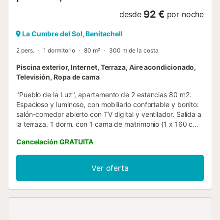
92 €
desde
por noche
La Cumbre del Sol, Benitachell
2 pers.
1 dormitorio
80 m²
300 m de la costa
Piscina exterior, Internet, Terraza, Aire acondicionado,
Televisión, Ropa de cama
"Pueblo de la Luz", apartamento de 2 estancias 80 m2.
Espacioso y luminoso, con mobiliario confortable y bonito:
salón-comedor abierto con TV digital y ventilador. Salida a
la terraza. 1 dorm. con 1 cama de matrimonio (1 x 160 cm,
200 cm de longitud), aire acondicionado, ventilador y
Cancelación GRATUITA
bomba de calor, caliente. Cocina abierta (horno, 3 Placas
de inducción, tostadora, hervidor de agua eléctrico,
microondas, congelador, cafetera eléctrica). Ducha/WC.
Ver oferta
Terraza grande. Muebles de terraza, tumbonas, rincón
para sentarse. Vista bonita al mar y a la localidad. El
alojamiento dispone de: lavadora, plancha, trona, cuna
hasta 2 años, secador de pelo. Internet (Wifi, gratis). A
tener en cuenta: casa para no fumadores. R000000002...