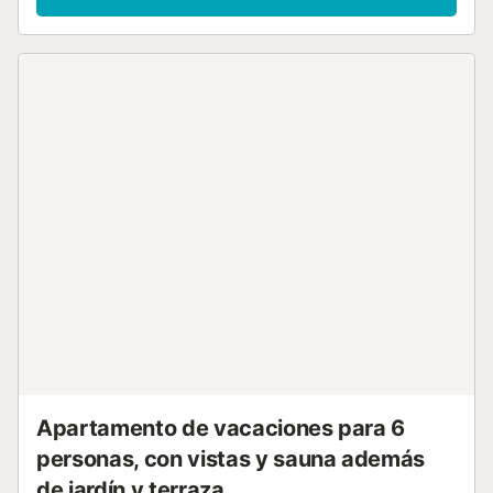
Vista panorámica espléndida al mar y al paisaje. El
alojamiento dispone de: lavadora, plancha, secador de
pelo. Internet (Wifi, gratis). A tener en cuenta: apartamento
para no fumadores. VT-461883-A // Reg. Nr.:
ESFCTU00000303800005180400000000000000000VT-
461883-A1...
Apartamento de vacaciones para 6
personas, con vistas y sauna además
de jardín y terraza