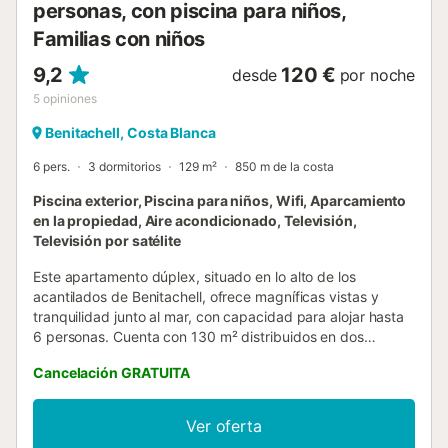
personas, con piscina para niños,
Familias con niños
9,2
120 €
desde
por noche
5
opiniones
Benitachell, Costa Blanca
6 pers.
3 dormitorios
129 m²
850 m de la costa
Piscina exterior, Piscina para niños, Wifi, Aparcamiento
en la propiedad, Aire acondicionado, Televisión,
Televisión por satélite
Este apartamento dúplex, situado en lo alto de los
acantilados de Benitachell, ofrece magníficas vistas y
tranquilidad junto al mar, con capacidad para alojar hasta
6 personas. Cuenta con 130 m² distribuidos en dos
plantas, con 3 dormitorios y 2 baños. Incluye wifi, aire
Cancelación GRATUITA
acondicionado, televisión por satélite y una zona de
trabajo. El baño está equipado con secador de pelo,
toallas y papel higiénico. La cocina dispone de horno,
Ver oferta
placa de cocina, frigorífico, cafetera, tetera, hervidor