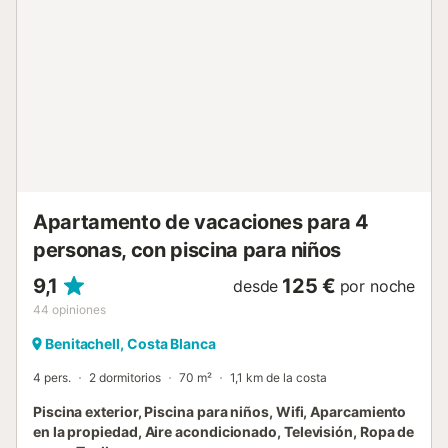
cama de matrimonio y aire acondicionado - dormitorio con
2 camas individuales y ventilador - baño con lavabo
individual, ducha, inodoro y secador de pelo Exterior del
apartamento - piscina comunitaria - plaza de
aparcamiento comunitaria Más información - la orilla o
costa más cercana está a menos de 3 kilómetros del
apartamento - la playa más cercana: Cala Moraig (a
menos de 3 kilómetros del apartamento) - el aeropuerto
más cercano: Alicante (a menos de 100 kilómetros del
apartamento) - segundo aeropuerto más cercano: Valencia
(a menos de 100 kilómetros del apart...
Apartamento de vacaciones para 4
personas, con piscina para niños
9,1
125 €
desde
por noche
44
opiniones
Benitachell, Costa Blanca
4 pers.
2 dormitorios
70 m²
1,1 km de la costa
Piscina exterior, Piscina para niños, Wifi, Aparcamiento
en la propiedad, Aire acondicionado, Televisión, Ropa de