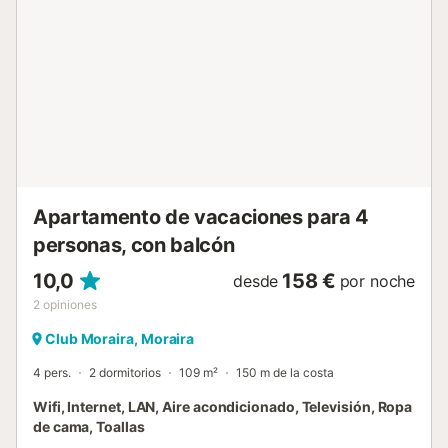
septiembre), jardín, mobiliario de jardín, piscina infantil,
parque infantil y ducha exterior. Distancia andando/en
coche al restaurante más cercano: 96m. Distancia
andando/en coche a la cafetería más cercana: 355m.
Distancia andando/en coche al bar más cercano: 342m.
Distancia andando/en coche al supermercado más
cercano: 50m. Distancia andando/en coche a la playa:
611m Platja de l'Ampolla. Aeropuerto más cercano: 94km
Aeropuerto de Alicante. La play...
Apartamento de vacaciones para 4
personas, con balcón
10,0
158 €
desde
por noche
2
opiniones
Club Moraira, Moraira
4 pers.
2 dormitorios
109 m²
150 m de la costa
Wifi, Internet, LAN, Aire acondicionado, Televisión, Ropa
de cama, Toallas