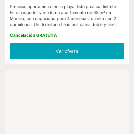
Precioso apartamento en la playa, listo para su disfrute
Este acogedor y moderno apartamento de 68 m² en
Moraira, con capacidad para 4 personas, cuenta con 2
dormitorios. Un dormitorio tiene una cama doble y aire
acondicionado, mientras que el segundo dormitorio tiene
Cancelación GRATUITA
una litera; ambas habitaciones disponen de amplios
armarios. Desde la terraza se puede disfrutar de vistas al
mar, lo que crea un ambiente perfecto para unas
Ver oferta
vacaciones relajantes. Cerca de todas las tiendas, por lo
que no necesitará usar su vehículo para desplazarse....