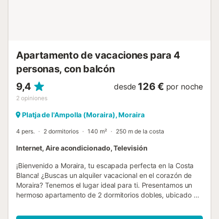
una estancia agradable: un amplio ascensor, una terraza
comunitaria, una lavadora, Wi-Fi, un secador de pelo, un
balcón, una zona infantil, una bomba de calor, aire
acondicionado en el salón y un ventilador garantizan el
máximo confort. La piscina comunitaria con piscina infantil
en la azotea invita a relajarse y jugar, y hay un garaje
Apartamento de vacaciones para 4
subterráneo en el mismo edificio disponible para su
personas, con balcón
vehículo. El entretenimiento tambié...
9,4
126 €
desde
por noche
2
opiniones
Platja de l'Ampolla (Moraira), Moraira
4 pers.
2 dormitorios
140 m²
250 m de la costa
Internet, Aire acondicionado, Televisión
¡Bienvenido a Moraira, tu escapada perfecta en la Costa
Blanca! ¿Buscas un alquiler vacacional en el corazón de
Moraira? Tenemos el lugar ideal para ti. Presentamos un
hermoso apartamento de 2 dormitorios dobles, ubicado a
tan solo 200 metros de la playa. Este apartamento es el
sueño de todo amante del sol y el mar. Imagina despertar