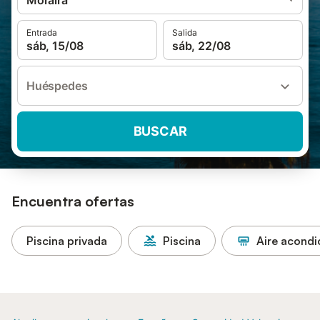
Moraira
Entrada
Salida
sáb, 15/08
sáb, 22/08
Huéspedes
BUSCAR
Encuentra ofertas
Piscina privada
Piscina
Aire acond