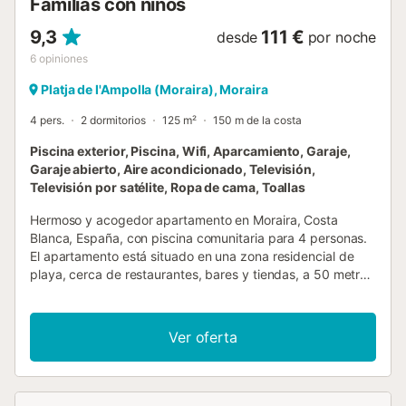
Familias con niños
9,3
111 €
desde
por noche
6
opiniones
Platja de l'Ampolla (Moraira), Moraira
4 pers.
2 dormitorios
125 m²
150 m de la costa
Piscina exterior, Piscina, Wifi, Aparcamiento, Garaje,
Garaje abierto, Aire acondicionado, Televisión,
Televisión por satélite, Ropa de cama, Toallas
Hermoso y acogedor apartamento en Moraira, Costa
Blanca, España, con piscina comunitaria para 4 personas.
El apartamento está situado en una zona residencial de
playa, cerca de restaurantes, bares y tiendas, a 50 metros
de la playa Playa Platgetes y a 50 metros del Mar
Mediterráneo. El apartamento cuenta con 2 dormitorios, 1
baño y 1 aseo para invitados, distribuidos en 2 niveles. El
Ver oferta
alojamiento ofrece un jardín comunitario con césped,
árboles y hermosas vistas al mar, la piscina y el jardín. La
proximidad a la playa, lugares para ir de compras,
actividades deportivas, instalaciones de entretenimiento,