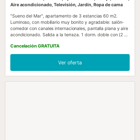
Aire acondicionado, Televisión, Jardín, Ropa de cama
"Sueno del Mar", apartamento de 3 estancias 60 m2.
Luminoso, con mobiliario muy bonito y agradable: salón-
comedor con canales internacionales, pantalla plana y aire
acondicionado. Salida a la terraza. 1 dorm. doble con (2 x
90 cm, 200 cm de longitud), ducha/WC y aire
Cancelación GRATUITA
acondicionado. 1 dorm. con 2 camas (90 cm, 200 cm de
longitud), aire acondicionado. Cocina abierta (horno,
lavavajillas, 4 placas de vitrocerámica, microondas,
Ver oferta
congelador, cafetera eléctrica). Ducha/WC. Calefacción,
aire caliente. Balcón. Muebles de terraza. El alojamiento
dispone de: lavadora, plancha. Internet (Wifi, gratis).
Garaje. A tener en cuenta: adecuado para familias
apartamento que da al patio. Apartamento para no
fumadores. AT-458126-A // Reg. Nr.:
ESFCTU0000030380008562940000000000000CV-
VUT0458126-A1...