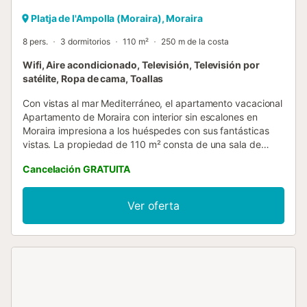
Platja de l'Ampolla (Moraira), Moraira
8 pers.
3 dormitorios
110 m²
250 m de la costa
Wifi, Aire acondicionado, Televisión, Televisión por
satélite, Ropa de cama, Toallas
Con vistas al mar Mediterráneo, el apartamento vacacional
Apartamento de Moraira con interior sin escalones en
Moraira impresiona a los huéspedes con sus fantásticas
vistas. La propiedad de 110 m² consta de una sala de
estar con un sofá cama para 2 personas, una cocina, 3
Cancelación GRATUITA
dormitorios y 1 baño, por lo que puede alojar a 8 personas.
Los servicios adicionales incluyen Wi-Fi de alta velocidad
(apto para videollamadas) con un espacio de trabajo
Ver oferta
dedicado para la oficina en casa, una smart TV con
servicios de streaming, aire acondicionado, así como una
lavadora. El edificio en el que se encuentra el alojamiento
dispone de ascensor. Este apartamento de vacaciones
cuenta con un balcón privado para relajarse por la noche.
Los enlaces de transporte público se encuentran a poca
distancia a pie. Hay aparcamiento gratuito en la calle. Se