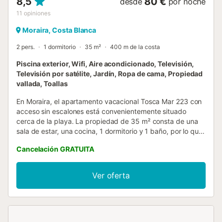
8,5
80 €
desde
por noche
11
opiniones
Moraira, Costa Blanca
2 pers.
1 dormitorio
35 m²
400 m de la costa
Piscina exterior, Wifi, Aire acondicionado, Televisión,
Televisión por satélite, Jardín, Ropa de cama, Propiedad
vallada, Toallas
En Moraira, el apartamento vacacional Tosca Mar 223 con
acceso sin escalones está convenientemente situado
cerca de la playa. La propiedad de 35 m² consta de una
sala de estar, una cocina, 1 dormitorio y 1 baño, por lo que
puede alojar a 2 personas. Los servicios adicionales
Cancelación GRATUITA
incluyen Wi-Fi de alta velocidad (apto para videollamadas)
con un espacio de trabajo dedicado para la oficina en
casa, un televisor, aire acondicionado, un ventilador, así
Ver oferta
como una lavadora. También hay una cuna disponible. El
edificio en el que se encuentra el alojamiento dispone de
ascensor. Este apartamento ofrece acceso a un espacio
exterior compartido con piscina, jardín y terraza
descubierta. La piscina está abierta de abril al 15 de