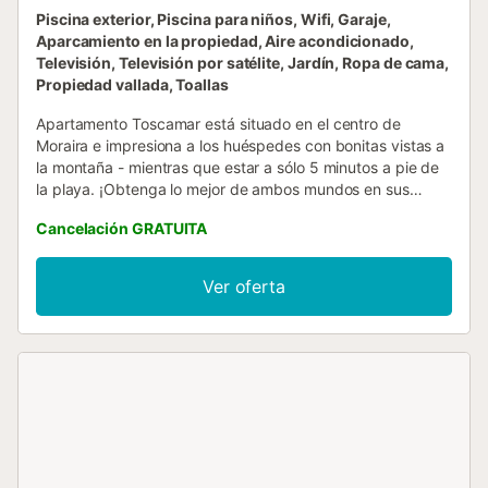
Piscina exterior, Piscina para niños, Wifi, Garaje,
Aparcamiento en la propiedad, Aire acondicionado,
Televisión, Televisión por satélite, Jardín, Ropa de cama,
Propiedad vallada, Toallas
Apartamento Toscamar está situado en el centro de
Moraira e impresiona a los huéspedes con bonitas vistas a
la montaña - mientras que estar a sólo 5 minutos a pie de
la playa. ¡Obtenga lo mejor de ambos mundos en sus
vacaciones! El apartamento vacacional de 78 m² consta
Cancelación GRATUITA
de un salón, una cocina muy bien equipada, 2 dormitorios
(el salón tiene un sofá cama apto para 2 personas) y 1
baño, por lo que puede alojar a 6 personas. Los servicios
Ver oferta
adicionales incluyen Wi-Fi (apto para videollamadas), aire
acondicionado, ventilador, lavadora, televisión (en inglés y
español), así como libros y juguetes para niños. El
apartamento cuenta con 100 CD (y un reproductor de CD)
y un número similar de DVD (y un reproductor de DVD).
Hay una trona y una cuna disponibles por un suplemento.
El apartamento vacacional dispone de una zona exterior
privada con terraza cubierta y balcón. También hay una
zona exterior compartida con piscina (abierta de junio a