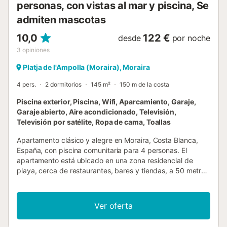
personas, con vistas al mar y piscina, Se
admiten mascotas
10,0
122 €
desde
por noche
3
opiniones
Platja de l'Ampolla (Moraira), Moraira
4 pers.
2 dormitorios
145 m²
150 m de la costa
Piscina exterior, Piscina, Wifi, Aparcamiento, Garaje,
Garaje abierto, Aire acondicionado, Televisión,
Televisión por satélite, Ropa de cama, Toallas
Apartamento clásico y alegre en Moraira, Costa Blanca,
España, con piscina comunitaria para 4 personas. El
apartamento está ubicado en una zona residencial de
playa, cerca de restaurantes, bares y tiendas, a 50 metros
de la playa Platgetes y a 50 metros del Mar Mediterráneo.
El apartamento cuenta con 2 dormitorios, 2 baños y 1 aseo
de cortesía, distribuidos en 2 niveles. El alojamiento ofrece
Ver oferta
un jardín comunitario con césped y árboles, y hermosas
vistas al mar, la piscina y el jardín. La cercanía a la playa,