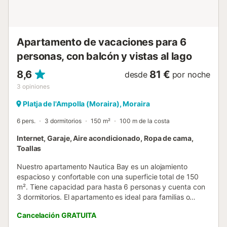
una acogedora barra de desayuno, perfecta para aquellos
que prefieren cocinar por su cuenta. El salón está
amueblado con los más altos estándares con un gran
televisor de 42 pulgadas ...
Apartamento de vacaciones para 6
personas, con balcón y vistas al lago
8,6
81 €
desde
por noche
3
opiniones
Platja de l'Ampolla (Moraira), Moraira
6 pers.
3 dormitorios
150 m²
100 m de la costa
Internet, Garaje, Aire acondicionado, Ropa de cama,
Toallas
Nuestro apartamento Nautica Bay es un alojamiento
espacioso y confortable con una superficie total de 150
m². Tiene capacidad para hasta 6 personas y cuenta con
3 dormitorios. El apartamento es ideal para familias o
grupos que desean pasar unas vacaciones relajantes
Cancelación GRATUITA
cerca de la playa. La ubicación del alojamiento es