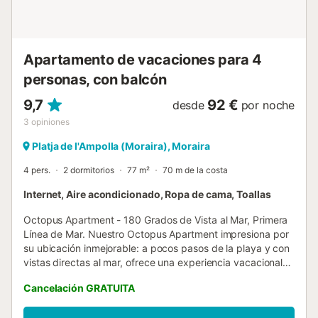
cercana: L'Ampolla (a menos de 1000 metros del
apartamento) - aeropuerto más...
Apartamento de vacaciones para 4
personas, con balcón
9,7
92 €
desde
por noche
3
opiniones
Platja de l'Ampolla (Moraira), Moraira
4 pers.
2 dormitorios
77 m²
70 m de la costa
Internet, Aire acondicionado, Ropa de cama, Toallas
Octopus Apartment - 180 Grados de Vista al Mar, Primera
Línea de Mar. Nuestro Octopus Apartment impresiona por
su ubicación inmejorable: a pocos pasos de la playa y con
vistas directas al mar, ofrece una experiencia vacacional
de primera clase. Disfrute de la suave brisa marina en el
Cancelación GRATUITA
balcón protegido del sol en el tercer piso y de una vista
fantástica que promete pura relajación. El salón, bañado