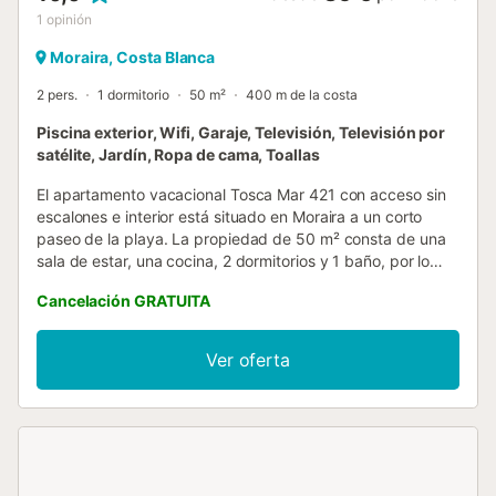
1
opinión
Moraira, Costa Blanca
2 pers.
1 dormitorio
50 m²
400 m de la costa
Piscina exterior, Wifi, Garaje, Televisión, Televisión por
satélite, Jardín, Ropa de cama, Toallas
El apartamento vacacional Tosca Mar 421 con acceso sin
escalones e interior está situado en Moraira a un corto
paseo de la playa. La propiedad de 50 m² consta de una
sala de estar, una cocina, 2 dormitorios y 1 baño, por lo
que puede alojar a 2 personas. Los servicios adicionales
Cancelación GRATUITA
incluyen Wi-Fi de alta velocidad (apto para videollamadas)
con un espacio de trabajo dedicado para la oficina en
casa, una televisión, un ventilador, así como una lavadora.
Ver oferta
También hay una cuna disponible. Este alojamiento no
dispone de: aire acondicionado. El edificio en el que se
encuentra el alojamiento dispone de ascensor. Este alquiler
de vacaciones cuenta con un balcón privado para
relajarse por la noche. Esta propiedad ofrece acceso a un
espacio exterior compartido con piscina (abierta sólo de