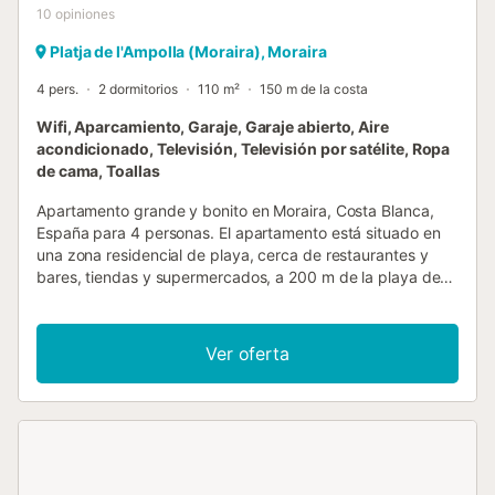
10
opiniones
Platja de l'Ampolla (Moraira), Moraira
4 pers.
2 dormitorios
110 m²
150 m de la costa
Wifi, Aparcamiento, Garaje, Garaje abierto, Aire
acondicionado, Televisión, Televisión por satélite, Ropa
de cama, Toallas
Apartamento grande y bonito en Moraira, Costa Blanca,
España para 4 personas. El apartamento está situado en
una zona residencial de playa, cerca de restaurantes y
bares, tiendas y supermercados, a 200 m de la playa de
L'Ampolla y a 0,2 km del Mediterráneo. El apartamento
cuenta con 2 dormitorios, 1 baño y 1 aseo para invitados,
distribuidos en 2 niveles. Su comodidad y la cercanía a la
Ver oferta
playa, lugares para comprar, actividades deportivas,
instalaciones de entretenimiento, lugares para salir,
atractivos y cultura, hacen de este un excelente
apartamento para disfrutar de sus vacaciones en España
con familia o amigos. Interior del apartamento
Apartamento de 2 niveles salón/comedor con aire