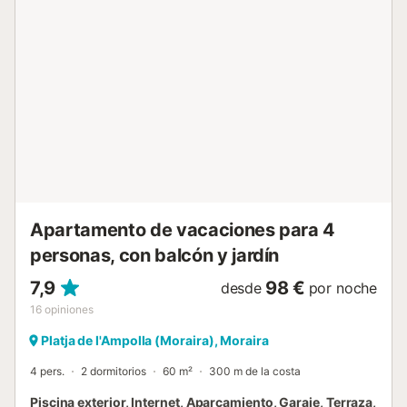
admite un animal de compañía. No se permite fumar ni
celebrar eventos. Esta propiedad tiene directrices para
ayudar a los huéspedes con la correcta separación de
residuos. Se proporciona más información in situ. Este
alquiler cuenta con características de ahorro de luz y
agua....
Apartamento de vacaciones para 4
personas, con balcón y jardín
7,9
98 €
desde
por noche
16
opiniones
Platja de l'Ampolla (Moraira), Moraira
4 pers.
2 dormitorios
60 m²
300 m de la costa
Piscina exterior, Internet, Aparcamiento, Garaje, Terraza,