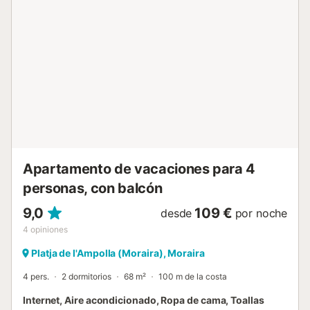
abril al 15 de octubre, de 10.00 a 15.00 y de 17.00 a
21.00), jardín y terraza descubierta. La propiedad está
ubicada en la playa, a poca distancia a pie de los medios
de transporte público y a 15 minutos a pie de una pista de
tenis. Hay aparcamiento gratuito disponible en la calle y
una plaza de aparcamiento disponible en un garaje. No se
permiten mascotas, fumar ni celebrar eventos. Hay
cámaras de seguridad y/o dispositivos de grabación de
audio en las instalaciones. Este alquiler cuenta con
características de ahorro de luz y agua....
Apartamento de vacaciones para 4
personas, con balcón
9,0
109 €
desde
por noche
4
opiniones
Platja de l'Ampolla (Moraira), Moraira
4 pers.
2 dormitorios
68 m²
100 m de la costa
Internet, Aire acondicionado, Ropa de cama, Toallas