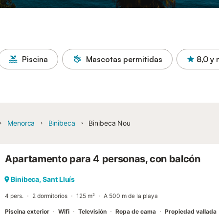
Piscina
Mascotas permitidas
8,0
y 
Menorca
Binibeca
Binibeca Nou
Apartamento para 4 personas, con balcón
Binibeca, Sant Lluís
4 pers.
2 dormitorios
125 m²
A 500 m de la playa
Piscina exterior
Wifi
Televisión
Ropa de cama
Propiedad vallada