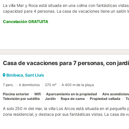
La villa Mar y Roca está situada en una colina con fantásticas vista
capacidad para 4 personas. La casa de vacaciones tiene un salón l
madera oscura en el techo, una cocina bien equipada, 2 dormitorio
Cancelación GRATUITA
Fi, ventiladores y televisión. Lo más destacado del alojamiento es l
a los huéspedes con una piscina de 28 m², que invita a los visitantes 
como una preciosa zona de comedor con vistas al mar. Aquí podrá o
vida cotidiana y disfrutar de unas relajantes vacaciones. Una selec
después de 300 m o 5 minutos a pie y el supermercado más cercan
distancia. La playa de arena blanca Cala Binibequer espera a los vi
pie de la propiedad. Hay aparcamiento disponible en la calle. Hay 
Casa de vacaciones para 7 personas, con jard
Hay una segunda cuna disponible por un suplemento. No se admite
Binibeca, Sant Lluís
7 pers.
4 dormitorios
270 m²
A 400 m de la playa
Piscina exterior
Wifi
Aparcamiento en la propiedad
Aire acondicio
Televisión por satélite
Jardín
Ropa de cama
Propiedad vallada
To
A solo 250 m del mar, la villa Los Arcos está situada en el pequeño 
zona residencial, y destaca por sus fantásticas vistas. La casa de
estar, una cocina bien equipada, 4 dormitorios y 3 baños, ofrecie
dispone de Wi-Fi, aire acondicionado, televisión, cuna y trona. La te