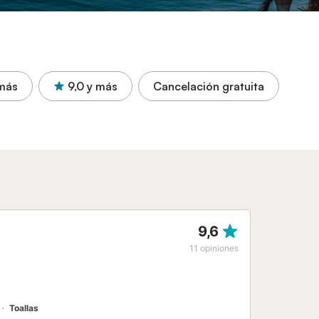
más
9,0
y más
Cancelación gratuita
9,6
11
opiniones
Toallas