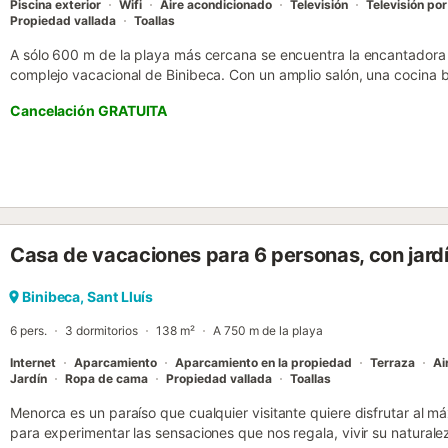
Piscina exterior
Wifi
Aire acondicionado
Televisión
Televisión por
Propiedad vallada
Toallas
A sólo 600 m de la playa más cercana se encuentra la encantadora vil
complejo vacacional de Binibeca. Con un amplio salón, una cocina b
baños (uno de ellos en suite) distribuidos en 2 plantas, la casa de
Cancelación GRATUITA
totalmente climatizada, tiene capacidad para 6 personas. También d
por satélite, así como de plazas de aparcamiento disponibles en la 
trona de pago. Una segunda cuna está disponible, si se solicita, por
fantásticas vistas al entorno mediterráneo, podrá pasar unas vacaci
mobiliario de jardín, la barbacoa y la piscina. Restaurantes y bares
El centro de Binibeca con numerosas tiendas y restaurantes está a 7
Torret, se puede llegar en pocos minutos en coche. Las sábanas y las
Casa de vacaciones para 6 personas, con jardí
Hay una parada de autobús a 500 m de la casa. No se admiten ani
Binibeca, Sant Lluís
6 pers.
3 dormitorios
138 m²
A 750 m de la playa
Internet
Aparcamiento
Aparcamiento en la propiedad
Terraza
Ai
Jardín
Ropa de cama
Propiedad vallada
Toallas
Menorca es un paraíso que cualquier visitante quiere disfrutar al
para experimentar las sensaciones que nos regala, vivir su naturalez