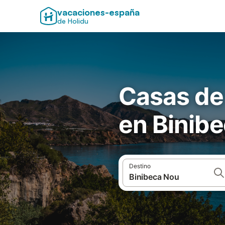
vacaciones-españa
de Holidu
Casas de
en Binib
Destino