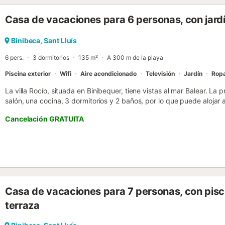
la piscina. Un punto destacado de Villa Beatriz es su gran piscina, 
Casa de vacaciones para 6 personas, con jard
que los huéspedes disfruten de agradables baños y tomen el sol 
exteriores están estratégicamente ubicadas alrededor de la zona de
entorno ideal para que los huéspedes se relajen, lean un libro o sim
Binibeca, Sant Lluís
Su buena ubicación en Binibeca garantiza un fácil acceso a la playa
6 pers.
3 dormitorios
135 m²
A 300 m de la playa
huéspedes disfrutar de actividades junto al mar, paseos tranquilos o
Piscina exterior
Wifi
Aire acondicionado
Televisión
Jardín
Rop
La villa Rocío, situada en Binibequer, tiene vistas al mar Balear. La
salón, una cocina, 3 dormitorios y 2 baños, por lo que puede alojar 
adicionales incluyen Wi-Fi, televisión, aire acondicionado y lavado
Cancelación GRATUITA
disponibles. Este alojamiento dispone de zona exterior privada con p
terraza cubierta y ducha exterior. Los huéspedes también pueden 
compartida con barbacoa. Hay aparcamiento gratuito en la calle. N
eventos. Se proporcionan toallas de playa/piscina....
Casa de vacaciones para 7 personas, con pisc
terraza