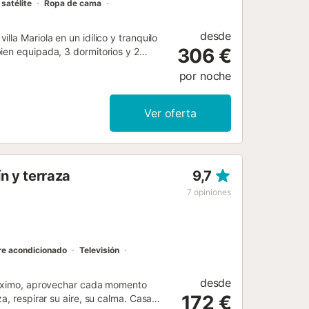
 satélite
Ropa de cama
desde
la Mariola en un idílico y tranquilo
306 €
ien equipada, 3 dormitorios y 2
 vacaciones, amueblada con gusto y
por noche
ispone de Wi-Fi gratuito y televisión
calle. Hay una cuna gratuita y una
 un suplemento. En la terraza, con
Ver oferta
ones realmente relajantes gracias al
 se encuentran en las inmediaciones.
50 m y, al igual que la playa de Cala
 toallas están incluidas en el precio.
n y terraza
9,7
males de compañía....
7
opiniones
re acondicionado
Televisión
desde
 máximo, aprovechar cada momento
172 €
a, respirar su aire, su calma. Casa