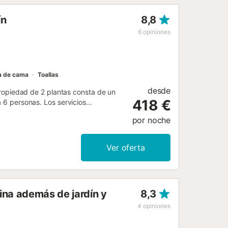
que ofrece un refrescante refugio para
ín
8,8
del Mediterráneo. Cómodas tumbonas
 la piscina, proporcionando un
6
opiniones
plemente disfruten del sereno entorno.
 cercana, permitiendo a los
 simplemente relajarse ...
a de cama
Toallas
desde
 propiedad de 2 plantas consta de un
418 €
a 6 personas. Los servicios
ra. También hay una cuna y una trona
por noche
iscina, jardín, terraza descubierta,
acceder a una zona exterior
o se permiten mascotas ni celebrar
Ver oferta
ina además de jardín y
8,3
4
opiniones