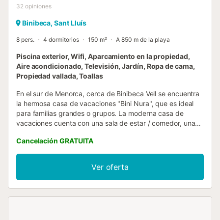
32
opiniones
Binibeca, Sant Lluís
8 pers.
4 dormitorios
150 m²
A 850 m de la playa
Piscina exterior, Wifi, Aparcamiento en la propiedad,
Aire acondicionado, Televisión, Jardín, Ropa de cama,
Propiedad vallada, Toallas
En el sur de Menorca, cerca de Binibeca Vell se encuentra
la hermosa casa de vacaciones "Bini Nura", que es ideal
para familias grandes o grupos. La moderna casa de
vacaciones cuenta con una sala de estar / comedor, una
cocina muy bien equipada con lavavajillas, 4 dormitorios (2
Cancelación GRATUITA
con 2 camas individuales cada uno), así como 3 baños y
tiene capacidad para 8 personas. Las comodidades
también incluyen Wi-Fi, aire acondicionado, una smart TV,
Ver oferta
una cama de bebé, una cuna y una trona. También hay
café de filtro y una cafetera Nespresso. Además, la casa
cuenta con un amplio jardín con 2 terrazas amuebladas
(abierta y cubierta) y barbacoa, así como una ducha
exterior y una piscina privada, que invita a darse un