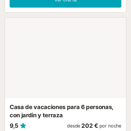
este popular complejo turístico se encuentra a solo 5
minutos a pie, lo cual es perfecto para quienes no desean
alquilar un coche. Conocida por su costa rocosa y sus
pequeñas calas, Binibeca es una excelente opción para
quienes disfrutan del snorkel, ya que las costas rebosan
de colorida vida marina que habita en las rocas. Las
puertas del patio dan acceso desde la espaciosa terraza
al acogedor y hogareño salón, lleno de luz natural y
contiguo a la cocina totalmente equipada con armarios de
madera y acceso directo al exterior. Ideal para grupos de
hasta ocho personas, la Villa Bini Fleur cuenta con tres
dormitorios dobles en la planta baja y un dormitorio
principal doble en la primera planta, que goza de su
propia terraza balcón y baño en suite. *Debido a la
celebración de San Juan, todas las reservas que incluyan
las fechas del 22 al 24 de junio solo se aceptarán para
familias....
Casa de vacaciones para 6 personas,
con jardín y terraza
9,5
202 €
desde
por noche