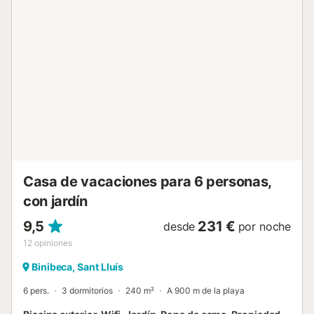
refrescante chapuzón. Relájese en una de las terrazas y
disfrute de las fantásticas vistas al mar. Gracias a su
excelente ubicación, podrá llegar a todo en pocos minutos
a pie: el supermercado más cercano está a sólo 130 m (2
minutos a pie), en un radio de 140 m encontrará una
selección de restaurantes y cafeterías (2 minutos a pie). En
110 m o 1 minuto a pie puede llegar a una piscina natural.
No se permiten fiestas, música alta ni eventos. La
propiedad está ubicada en una zona tranquila por lo que
es ideal para familias y gente tranquila. Hay aparcamiento
disponible en la propiedad. Número de licencia:
ET0906ME Nombre: Bini Nura...
Casa de vacaciones para 6 personas,
con jardín
9,5
231 €
desde
por noche
12
opiniones
Binibeca, Sant Lluís
6 pers.
3 dormitorios
240 m²
A 900 m de la playa