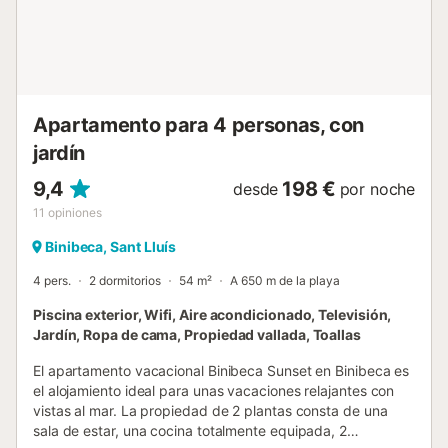
restaurantes, bares y cafeterías. El supermercado más
cercano se encuentra a 2 minutos a pie de la propiedad
(140 m). Una pequeña bahía, donde se puede nadar en el
agua cristalina, está justo en su puerta, a sólo 1 minuto a
pie de la propiedad (76 m). Hay aparcamiento en la ca...
Apartamento para 4 personas, con
jardín
9,4
198 €
desde
por noche
11
opiniones
Binibeca, Sant Lluís
4 pers.
2 dormitorios
54 m²
A 650 m de la playa
Piscina exterior, Wifi, Aire acondicionado, Televisión,
Jardín, Ropa de cama, Propiedad vallada, Toallas
El apartamento vacacional Binibeca Sunset en Binibeca es
el alojamiento ideal para unas vacaciones relajantes con
vistas al mar. La propiedad de 2 plantas consta de una
sala de estar, una cocina totalmente equipada, 2