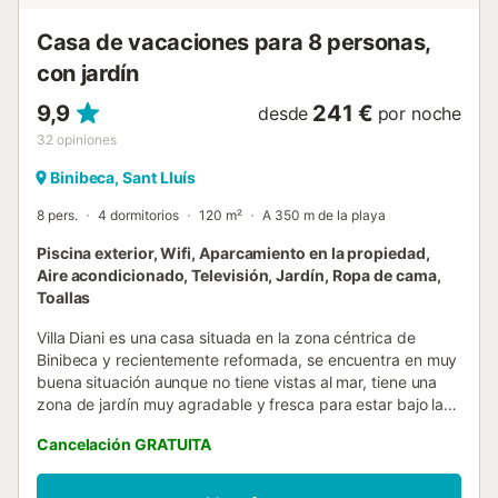
romanos Características adicionales de la piscina:
Tumbonas y zona de comedor junto a la...
Casa de vacaciones para 8 personas,
con jardín
9,9
241 €
desde
por noche
32
opiniones
Binibeca, Sant Lluís
8 pers.
4 dormitorios
120 m²
A 350 m de la playa
Piscina exterior, Wifi, Aparcamiento en la propiedad,
Aire acondicionado, Televisión, Jardín, Ropa de cama,
Toallas
Villa Diani es una casa situada en la zona céntrica de
Binibeca y recientemente reformada, se encuentra en muy
buena situación aunque no tiene vistas al mar, tiene una
zona de jardín muy agradable y fresca para estar bajo la
sombra de los árboles. Se encuentra a tan solo unos 500m
Cancelación GRATUITA
aprox. de la playa de arena blanca de Binibeca y cerca de
la zona de Cala Torret donde podrá encontrar una gran
variedad de restaurantes así como bares, supermercado y