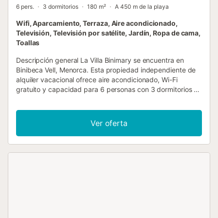
6 pers.
3 dormitorios
180 m²
A 450 m de la playa
Wifi, Aparcamiento, Terraza, Aire acondicionado,
Televisión, Televisión por satélite, Jardín, Ropa de cama,
Toallas
Descripción general La Villa Binimary se encuentra en
Binibeca Vell, Menorca. Esta propiedad independiente de
alquiler vacacional ofrece aire acondicionado, Wi-Fi
gratuito y capacidad para 6 personas con 3 dormitorios y
2 baños. Dispone de piscina privada (orientación suroeste)
con barbacoa y vistas al mar. A poca distancia a pie de la
playa y de los restaurantes. Salón El salón cuenta con TV
Ver oferta
vía satélite, zona de comedor, sofás cómodos y Wi-Fi
gratuito. Hay puertas que dan a la terraza de la piscina.
Cocina La cocina está equipada con encimera de granito,
tostadora, cafetera, lavadora, lavavajillas, microondas,
frigorífico, placa y horno. También hay una barbacoa
exterior. Dormitorios La Villa Binimary tiene 3 dormitorios
con aire acondicionado: Dormitorio 1 con aire
acondicionado y cama de matrimonio. Baño en suite.
Dormitorio 2 con aire acondicionado y 2 camas
individuales. Dormitorio 3 con aire acondicionado y 2