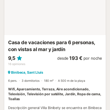
camas individuales. (Cuna de viaje y trona disponibles de
forma gratuita). Baños La Villa Binimary tiene 2 baños:
Baño 1 (en suite) con bañera y WC. Baño 2 (baño familiar)
con ducha y WC. Piscina Tamaño de la piscina privada:
8,0 m x 4,0 m Profundidades: Zona poco profunda = 1,00
m; Zona profunda = 2,00 m Orientación: Suroeste Acceso
a la piscina: Escalones romanos Características adicionales
de la piscina: Hamacas y zona de comedor junto a la
Casa de vacaciones para 6 personas,
piscina. Información a...
con vistas al mar y jardín
9,5
193 €
desde
por noche
16
opiniones
Binibeca, Sant Lluís
6 pers.
3 dormitorios
180 m²
A 500 m de la playa
Wifi, Aparcamiento, Terraza, Aire acondicionado,
Televisión, Televisión por satélite, Jardín, Ropa de cama,
Toallas
Descripción general Villa Binibety se encuentra en Binibeca