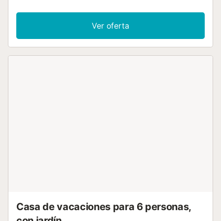
dormitorios y 1 baño, por lo que puede alojar a 4 personas.
Los servicios adicionales incluyen Wi-Fi de alta velocidad
(apto para videollamadas), televisión, aire acondicionado,
Ver oferta
lavadora y secadora. Este alojamiento dispone de terraza
privada y acceso a instalaciones compartidas, como
piscina y jardín. La propiedad está ubicada en cerca de la
playa y los enlaces de transporte público están a poca
distancia. Hay aparcamiento gratuito disponible en la calle.
No se permiten mascotas, fumar ni celebrar eventos. Esta
propiedad tiene directrices para ayudar a los huéspedes
con la correcta separación de residuos. Más información
se proporciona en el sitio....
Casa de vacaciones para 6 personas,
con jardín