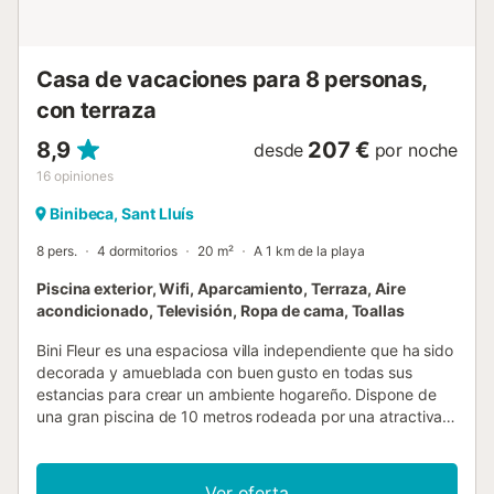
Con su arquitectura blanca y calles estrechas, Binibequer
Vell parece sacado de un cuento. Los visitantes pueden
perderse en su laberinto de calle...
Casa de vacaciones para 8 personas,
con terraza
8,9
207 €
desde
por noche
16
opiniones
Binibeca, Sant Lluís
8 pers.
4 dormitorios
20 m²
A 1 km de la playa
Piscina exterior, Wifi, Aparcamiento, Terraza, Aire
acondicionado, Televisión, Ropa de cama, Toallas
Bini Fleur es una espaciosa villa independiente que ha sido
decorada y amueblada con buen gusto en todas sus
estancias para crear un ambiente hogareño. Dispone de
una gran piscina de 10 metros rodeada por una atractiva
terraza con una zona de comedor al aire libre, ideal para
barbacoas. La villa está convenientemente ubicada a poca
distancia de la playa, tiendas y restaurantes. El centro de
Ver oferta