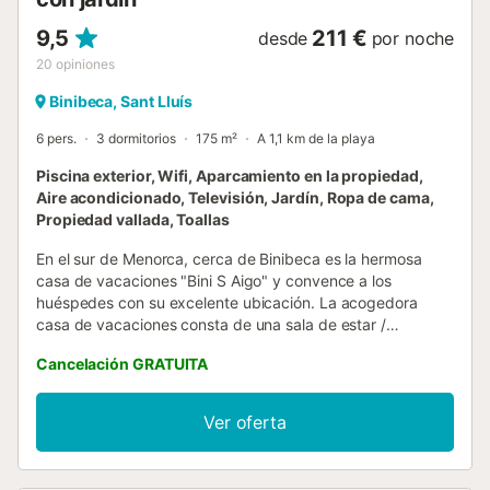
9,5
211 €
desde
por noche
20
opiniones
Binibeca, Sant Lluís
6 pers.
3 dormitorios
175 m²
A 1,1 km de la playa
Piscina exterior, Wifi, Aparcamiento en la propiedad,
Aire acondicionado, Televisión, Jardín, Ropa de cama,
Propiedad vallada, Toallas
En el sur de Menorca, cerca de Binibeca es la hermosa
casa de vacaciones "Bini S Aigo" y convence a los
huéspedes con su excelente ubicación. La acogedora
casa de vacaciones consta de una sala de estar /
comedor, una cocina muy bien equipada con lavavajillas, 3
Cancelación GRATUITA
dormitorios (2 con 2 camas individuales cada uno), así
como 2 baños y por lo tanto puede alojar a 6 personas.
Los servicios adicionales incluyen Wi-Fi, aire
Ver oferta
acondicionado, lavadora, smartTV, cuna y trona. También
se ofrece café de filtro y una cafetera Nespresso. Además,
la casa cuenta con una amplia zona exterior; desde un