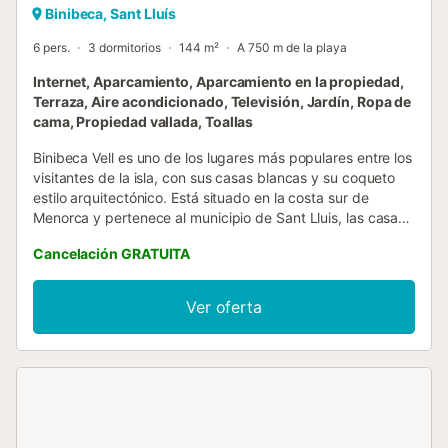
Binibeca, Sant Lluís
6 pers.
3 dormitorios
144 m²
A 750 m de la playa
Internet, Aparcamiento, Aparcamiento en la propiedad,
Terraza, Aire acondicionado, Televisión, Jardín, Ropa de
cama, Propiedad vallada, Toallas
Binibeca Vell es uno de los lugares más populares entre los
visitantes de la isla, con sus casas blancas y su coqueto
estilo arquitectónico. Está situado en la costa sur de
Menorca y pertenece al municipio de Sant Lluis, las casas
menorquinas totalmente encaladas son su seña de
Cancelación GRATUITA
identidad, no hay grandes hoteles, no hay bullicio ni
agobios. Los dos puntos de partida más importantes son
el famoso "Pueblo de Pescadores", que concentra la
Ver oferta
infraestructura a su alrededor, restaurantes, pequeñas
tiendas, supermercados, también algun alquiler de coches
o heladería, y la bonita playa con su pequeño pinar y sus
merenderos. “Vela Llatina” está a unos 10-15 minutos
andando de ambos lugares, lo que es muy conveniente y
significa asimismo que su ubicación es perfectamente
tranquila. La casa está situada en la parte algo elevada de