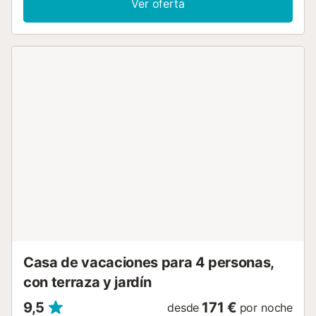
Ver oferta
panadería. El famoso pueblo pesquero de Binibeca Vell
está a aprox. un km, donde se puede ir andando. Villa
Diani dispone de 4 dormitorios dobles, dos de ellos con
cama de matrimonio, y dos con dos camas individuales
cada uno. Tiene 3 baños, dos de ellos en suite y el tercero
compartido por las otras dos habitaciones. Todas las
habitaciones tienen aire acondicionado. La cocina también
es muy cómoda y recientemente renovada en un estilo
moderno, abierta al comedor con todos los
electrodomésticos necesarios para que pueda cocinar sus
comidas favoritas durante su estancia. El salón dispone de
cómodos sofás donde podrá pasar el tiempo viendo la
televisión o escuchando su música favorita. Tiene varios
desniveles por lo que no es recomendable para personas
con movilidad reducida . En el exterior encontramos una
terraza con mesa y sillas con bonitas vistas al jardín, luego
la zona de la piscina con tumbonas, una zona de barbacoa
y una pérgola ...
Casa de vacaciones para 4 personas,
con terraza y jardín
9,5
171 €
desde
por noche