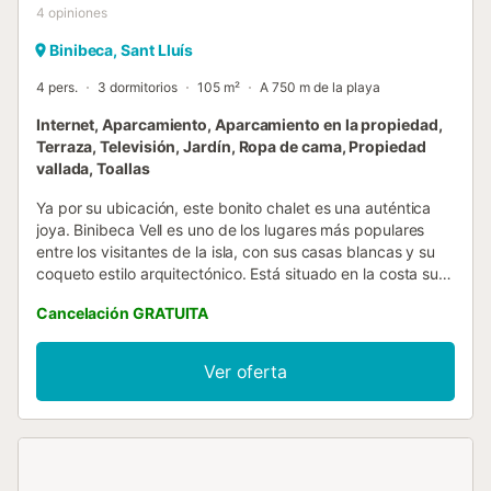
4
opiniones
Binibeca, Sant Lluís
4 pers.
3 dormitorios
105 m²
A 750 m de la playa
Internet, Aparcamiento, Aparcamiento en la propiedad,
Terraza, Televisión, Jardín, Ropa de cama, Propiedad
vallada, Toallas
Ya por su ubicación, este bonito chalet es una auténtica
joya. Binibeca Vell es uno de los lugares más populares
entre los visitantes de la isla, con sus casas blancas y su
coqueto estilo arquitectónico. Está situado en la costa sur
de Menorca y pertenece al municipio de Sant Lluis, las
Cancelación GRATUITA
casas menorquinas totalmente encaladas son su seña de
identidad, no hay grandes hoteles, no hay bullicio ni
agobios. Los dos puntos de partida más importantes son
Ver oferta
el famoso "Pueblo de Pescadores", que concentra la
infraestructura a su alrededor, restaurantes, pequeñas
tiendas, supermercados, también algún alquiler de coches
o heladería, y la bonita playa con su pequeño pinar,
merenderos, alquiler de kayaks y sombrillas en temporada