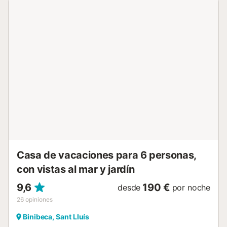
balcón, un jardín con 2 terrazas amuebladas (abierta y
cubierta) y una barbacoa, hasta una ducha exterior y una
piscina privada, todo está incluido. Relájese y refrésquese
mientras disfruta del impresionante panorama del mar y
las montañas. A 200 m a pie (2 minutos) hay una pequeña
selección de restaurantes y cafeterías, y el supermercado
más cercano también se encuentra allí. Está a sólo 350 m
de una piscina natural en el mar (4 minutos a pie), la
siguiente playa más grande, Cala Binibeca, está a 1,6 km o
4 minutos en coche. No se permiten fiestas, música alta o
eventos. La propiedad está ubicada en una zona tranquila
por lo que es ideal para familias y gente tranquila. Hay
plazas de aparcamiento disponibles en la propiedad.
Número de licencia: ET0990ME Nombre: Bini S Aigo...
Casa de vacaciones para 6 personas,
con vistas al mar y jardín
9,6
190 €
desde
por noche
26
opiniones
Binibeca, Sant Lluís