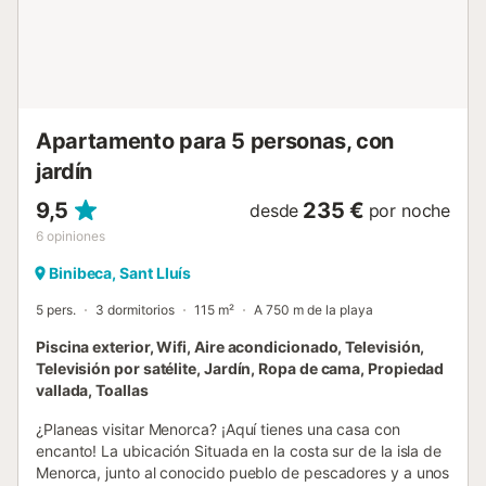
metros del famoso pueblo de pescadores de Binibeca Vell
dnnde hay varios restaurantes. Y también de la playa de
arena de Binibeca Nou. En los alrededores a unos pocos
kilómetros encontrara las playas de Binisafua y Punta
Prima. A 6 km el pueblo de San Luis y a 12 Km. de...
Apartamento para 5 personas, con
jardín
9,5
235 €
desde
por noche
6
opiniones
Binibeca, Sant Lluís
5 pers.
3 dormitorios
115 m²
A 750 m de la playa
Piscina exterior, Wifi, Aire acondicionado, Televisión,
Televisión por satélite, Jardín, Ropa de cama, Propiedad
vallada, Toallas
¿Planeas visitar Menorca? ¡Aquí tienes una casa con
encanto! La ubicación Situada en la costa sur de la isla de
Menorca, junto al conocido pueblo de pescadores y a unos