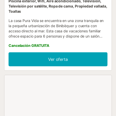
Piscina exterior, Wifi, Aire acondicionado, Televisión,
Televisión por satélite, Ropa de cama, Propiedad vallada,
Toallas
La casa Pura Vida se encuentra en una zona tranquila en
la pequeña urbanización de Binibèquer y cuenta con
acceso directo al mar. Esta casa de vacaciones familiar
ofrece espacio para 6 personas y dispone de un salón
confortable, una cocina bien equipada, 3 dormitorios
Cancelación GRATUITA
climatizados y 2 baños. Además, cuenta con Wi-Fi,
televisión por satélite, una trona y una cuna. Podrá
encontrar plazas de aparcamiento en la misma calle. En la
Ver oferta
terraza con increíbles vistas al mar y al entorno
mediterráneo hay una piscina de 30m², una mesa y una
barbacoa para relajarse durante horas. Encontrará
restaurantes, bares y tiendas a unos 5 minutos a pie, y la
bahía de Cala Torret con su playa de arena fina está a sólo
unos minutos en coche o a 12 minutos a pie....