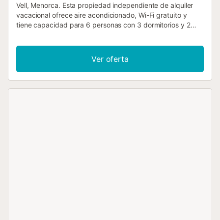
Vell, Menorca. Esta propiedad independiente de alquiler
vacacional ofrece aire acondicionado, Wi-Fi gratuito y
tiene capacidad para 6 personas con 3 dormitorios y 2
baños. Hay una piscina privada (orientación suroeste) con
barbacoa y vistas al mar. A poca distancia de la playa y los
restaurantes. Salón El salón tiene zona de comedor, sofás
Ver oferta
cómodos, TV vía satélite y Wi-Fi gratuito. Hay puertas que
dan a la terraza de la piscina con vistas al mar. Cocina La
cocina cuenta con tostadora, cafetera, encimera de
granito, lavadora, lavavajillas, microondas, refrigerador,
cocina/vitrocerámica y horno. También hay una barbacoa
exterior. Dormitorios Villa Binibety tiene 3 dormitorios con
aire acondicionado: Dormitorio 1 tiene aire acondicionado
con cama de matrimonio. Baño en suite. Dormitorio 2 tiene
aire acondicionado con 2 camas individuales. Dormitorio 3
tiene aire acondicionado con 2 camas individuales. (Cuna
de viaje y trona disponibles de forma gratuita). Baños Villa
Binibety tiene 2 baños: Baño 1 (en suite) tiene ducha y WC.
Baño 2 (baño familiar) tiene ducha y WC. Piscina Tamaño
de la piscina privada: 8,0 m x 4,0 m Profundidades: Zona
poco profunda = 1,00 m; Zona profunda = 2,00 m
Orientación: Suroeste Acceso a la piscina: Escalones