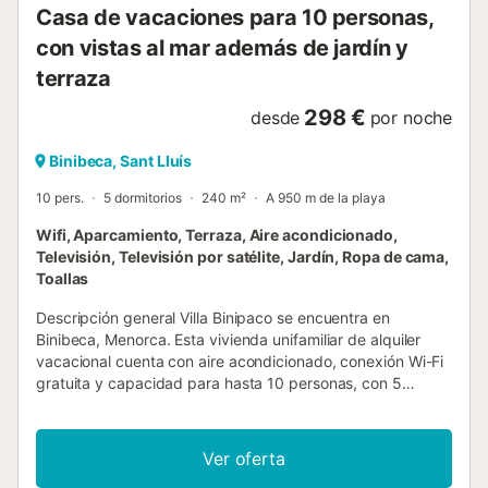
Casa de vacaciones para 10 personas,
con vistas al mar además de jardín y
terraza
298 €
desde
por noche
Binibeca, Sant Lluís
10 pers.
5 dormitorios
240 m²
A 950 m de la playa
Wifi, Aparcamiento, Terraza, Aire acondicionado,
Televisión, Televisión por satélite, Jardín, Ropa de cama,
Toallas
Descripción general Villa Binipaco se encuentra en
Binibeca, Menorca. Esta vivienda unifamiliar de alquiler
vacacional cuenta con aire acondicionado, conexión Wi-Fi
gratuita y capacidad para hasta 10 personas, con 5
dormitorios y 3 baños. Dispone de una piscina privada
(orientada al suroeste) con barbacoa. Se encuentra a poca
distancia a pie de la playa y de los restaurantes. Salón El
Ver oferta
salón dispone de aire acondicionado, televisión por