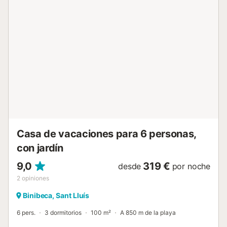
alta. Bini Luna está a unos 10-15 minutos andando de
ambos lugares, lo que es muy conveniente y significa
asimismo que su ubicación es perfectamente tranquila. La
casa está situada en la parte algo elevada de Binibeca Vell
y su terraza ofrece una amplia vista sobre la bonita
urbanización hasta el mar. Con su hermoso contraste entre
el radiante blanco menorquín y las vigas de madera
natural, Bini Luna es un hermoso ejemplo del estilo de vida
mediterráneo, una casa realmente acogedora y
confortable. El dormitorio principal tiene cama de
matrimonio y baño en suite. Los otros dos dormitorios
tienen camas individuales y comparten un baño. Cada
dormitorio está equipado con ...
Casa de vacaciones para 6 personas,
con jardín
9,0
319 €
desde
por noche
2
opiniones
Binibeca, Sant Lluís
6 pers.
3 dormitorios
100 m²
A 850 m de la playa