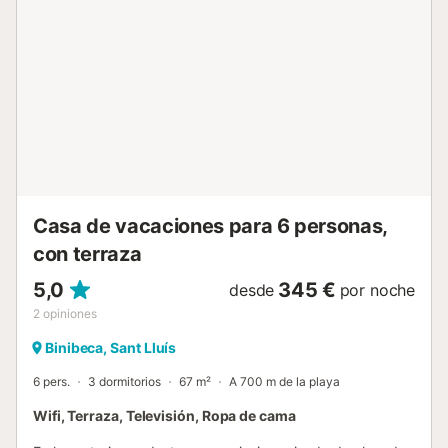
Binibeca Vell y su terraza del primer piso ofrece una amplia
vista sobre la bonita urbanización hasta el mar. Se trata de
una villa de estilo moderno. En la planta baja tiene cocina,
salón-comedor, dos dormitorios y un baño. En la planta de
arriba, un dormitorio con baño en suite. Los 3 dormitorios
tienen aire acondicionado. En el exterior la villa tiene
piscina privada y una bonita terraza solarium situada en
primera planta que, como ya mencionamos, tiene unas
vistas maravillosas de toda la costa de Binibeca.
Recomendamos disfrutar de la puesta de sol desde aquí.
...
Casa de vacaciones para 6 personas,
con terraza
5,0
345 €
desde
por noche
2
opiniones
Binibeca, Sant Lluís
6 pers.
3 dormitorios
67 m²
A 700 m de la playa
Wifi, Terraza, Televisión, Ropa de cama