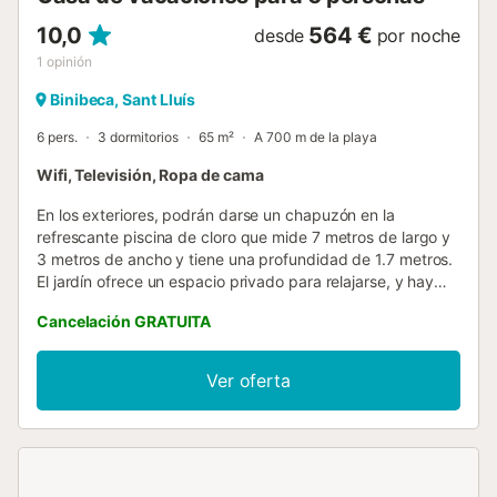
10,0
564 €
desde
por noche
1
opinión
Binibeca, Sant Lluís
6 pers.
3 dormitorios
65 m²
A 700 m de la playa
Wifi, Televisión, Ropa de cama
En los exteriores, podrán darse un chapuzón en la
refrescante piscina de cloro que mide 7 metros de largo y
3 metros de ancho y tiene una profundidad de 1.7 metros.
El jardín ofrece un espacio privado para relajarse, y hay
dos porches: uno frente a la casa, con una mesa y bancos
Cancelación GRATUITA
de obra, y otro junto a la piscina, con una mesa para
disfrutar de un café al aire libre o de una deliciosa
barbacoa. La propiedad se encuentra vallada y tiene
Ver oferta
vecinos directos. En el interior, el salón está equipado con
televisión para el entretenimiento de los huéspedes. El
comedor, abierto a la cocina de vitrocerámica, ofrece un
ambiente acogedor para disfrutar de las comidas en
familia. La lavandería, ubicada en el baño, está equipada