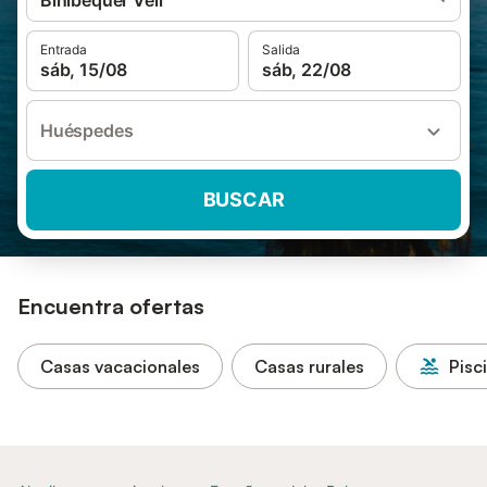
Binibequer Vell
Entrada
Salida
sáb, 15/08
sáb, 22/08
Huéspedes
BUSCAR
Encuentra ofertas
Casas vacacionales
Casas rurales
Pisc