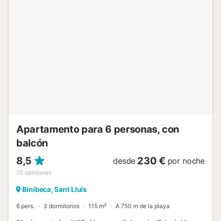
con lavadora, plancha y tabla para planchar para mayor
comodidad. La casa cuenta con tres dormitorios en la
planta baja, todos equipados con ventiladores y armarios.
Dos de los dormitorios tienen camas individuales, mientras
que el tercero tiene una cama doble y una cuna
disponible. Hay dos baños con ducha en esta planta, uno
de ellos en suite. En la planta de arriba, una coqueta y
pequeña zona de estar es perfecta para desconectar con
una buena lectura. Con su arquitectura distintiva y calles
serpenteantes, Binibequer Vell emana un encanto sin igual.
Los visitantes se deleitan explorando sus callejones
laberínticos y descubriendo plazas acogedoras y rincones
pintoresc...
Apartamento para 6 personas, con
balcón
8,5
230 €
desde
por noche
10
opiniones
Binibeca, Sant Lluís
6 pers.
3 dormitorios
115 m²
A 750 m de la playa