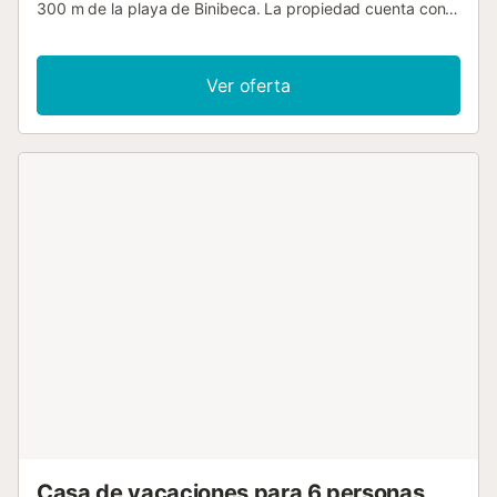
300 m de la playa de Binibeca. La propiedad cuenta con
amplias terrazas con impresionantes vistas al mar, jardín
con piscina privada y barbacoa. Hay acceso a varias calas
naturales para tomar el sol y bañarse a solo 50 m de la
Ver oferta
casa. En la urbanización encontrarás varios
supermercados, una heladería, tiendas de artesanía,
cafeterías, bares y restaurantes. Servicios y zonas
comunes Distribuida en dos plantas y totalmente
amueblada, la casa dispone de 3 dormitorios: dos dobles,
uno de ellos con cama de matrimonio, televisión y aire
acondicionado, otro con 2 camas y aire acondicionado, y
uno individual con ventilador. También dispone de dos
baños, cocina totalmente equipada (lavavajillas,
microondas, etc.), salón/comedor con televisión, Canal
Satélite, un ventilador de techo y otro de pie, y lavadero....
Casa de vacaciones para 6 personas