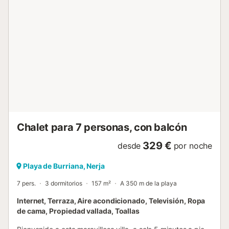
mangos. Su posición elevada ofrece increíbles vistas al
mar y a la montaña desde el amanecer hasta el atardecer.
Las áreas de estar principales se encuentran en una sola
planta, con la suite principal ubicada en su propio nivel
superior. Este espectacular dormitorio principal cuenta con
tres paredes de cristal que ofrecen impresionantes vistas
panorámicas desde el amanecer hasta el atardecer.
Inundado de luz natural durante todo el día, proporciona
un paisaje ininterrumpido del mar y la montaña. La suite
también incluye un baño en suite espacioso y elegante,
creando un lujoso retiro privado. Al entrar en la propiedad,
un acogedor patio andaluz con una fuente tradicional
Chalet para 7 personas, con balcón
marca el tono de su estancia. En el interior, la villa ofrece
una ac...
329 €
desde
por noche
Playa de Burriana, Nerja
7 pers.
3 dormitorios
157 m²
A 350 m de la playa
Internet, Terraza, Aire acondicionado, Televisión, Ropa
de cama, Propiedad vallada, Toallas