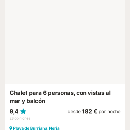
vistas al mar y a la montaña después de haber pasado un
día activo en la playa. Distancia andando/en coche al
restaurante más cercano: 555m. Distancia andando/en
coche a la cafetería más cercana: 626m. Distancia
andando/en coche al bar más cercano: 690m. Distancia
andando/en coche al supermercado más cercano: 829m.
Distancia andando/en coche a la playa: 850m Playa de
Burriana. Distancia al aeropuerto: 71,5km Aeropuerto de
Málaga-Costa del Sol. Hay aparcamiento gratuito
disponible en la calle. No se admiten mascotas. El depósito
debe abonarse en efectivo a la llegada. Tenga en cuenta
que puede haber regulaciones gubernamentales sobre el
agua en vigor en el momento de su visita, lo que puede
afectar el uso de la piscina, el r...
Chalet para 6 personas, con vistas al
mar y balcón
9,4
182 €
desde
por noche
28
opiniones
Playa de Burriana, Nerja