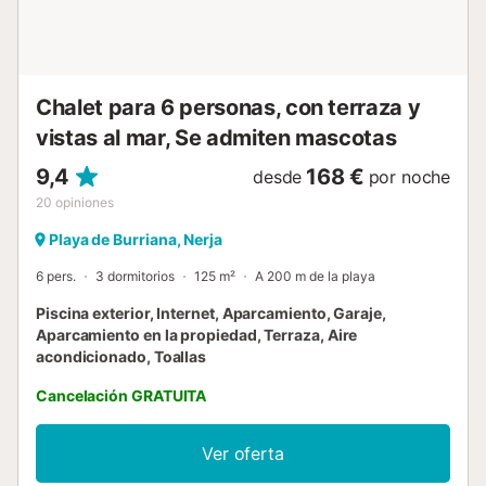
Cuando tengas hambre, puedes, por ejemplo, probar la
famosa paella de Ayo, cocinada a fuego abi...
Chalet para 6 personas, con terraza y
vistas al mar, Se admiten mascotas
9,4
168 €
desde
por noche
20
opiniones
Playa de Burriana, Nerja
6 pers.
3 dormitorios
125 m²
A 200 m de la playa
Piscina exterior, Internet, Aparcamiento, Garaje,
Aparcamiento en la propiedad, Terraza, Aire
acondicionado, Toallas
Cancelación GRATUITA
Ver oferta