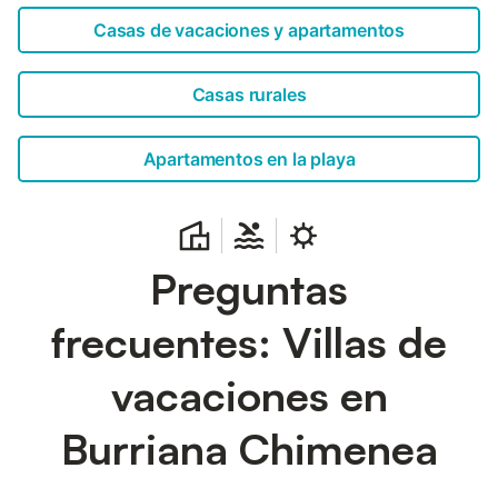
cómodamente. 1ª planta: casa con 2 dormitorios, 2 baños
Casas de vacaciones y apartamentos
y lavadero. 2ª planta: entrada de la casa, cocina, salón,
zona de comedor, diseño abierto y aseo....
Casas rurales
Apartamentos en la playa
Preguntas
frecuentes: Villas de
vacaciones en
Burriana Chimenea