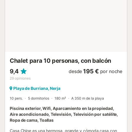
piscina y maravillosas vistas al mar y a la costa. Desde el
salón/comedor, una escalera conduce a una terraza en la
azotea desde la cual hay impresionantes vistas
panorámicas. Bajando desde el recibidor, hay tres
dormitorios, dos dobles (con dos camas individuales) que
comparten un baño completo y un gran dormitorio doble
(tamaño King) con baño en suite. Desde el dormitorio
doble, las puertas del patio se abren a la piscina y a la
amplia zona de terraza. Las instalaciones incluyen una
cocina totalmente equipada con horno/...
Chalet para 10 personas, con balcón
9,4
195 €
desde
por noche
29
opiniones
Playa de Burriana, Nerja
10 pers.
5 dormitorios
180 m²
A 350 m de la playa
Piscina exterior, Wifi, Aparcamiento en la propiedad,
Aire acondicionado, Televisión, Televisión por satélite,
Ropa de cama, Toallas
Casa Chloe es una hermosa, grande y cómoda casa con