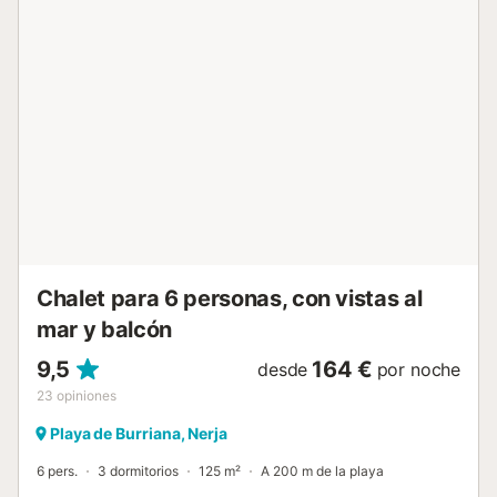
de escaleras lleva al piso superior, donde hay un aseo, un
amplio salón-comedor y una cocina totalmente equipada.
Las puertas del patio dan a una gran terraza con vistas a
la piscina y maravillosas vistas al mar y a la costa. Desde la
terraza, una escalera de caracol conduce a una azotea
desde la que se disfrutan impresionantes vistas
panorámicas. Bajando desde el hall de entrada, hay tres
dormitorios: dos habitaciones dobles que comparten un
baño completo y un gran dormitorio principal con cama
King Size y baño en suite. Desde el dormitorio principal, las
puertas del patio se abren a la piscina y a la gran terraza.
Las instalaciones incluyen una cocina totalmente equip...
Chalet para 6 personas, con vistas al
mar y balcón
9,5
164 €
desde
por noche
23
opiniones
Playa de Burriana, Nerja
6 pers.
3 dormitorios
125 m²
A 200 m de la playa