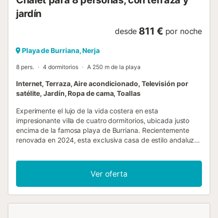
impresionantes vistas al mar. Amplia terraza co...
jardín
811 €
desde
por noche
Playa de Burriana, Nerja
8 pers.
4 dormitorios
A 250 m de la playa
Internet, Terraza, Aire acondicionado, Televisión por
satélite, Jardín, Ropa de cama, Toallas
Experimente el lujo de la vida costera en esta
impresionante villa de cuatro dormitorios, ubicada justo
encima de la famosa playa de Burriana. Recientemente
renovada en 2024, esta exclusiva casa de estilo andaluz
ofrece la combinación perfecta de confort moderno y
encanto tradicional, ideal para familias, parejas o grupos
que buscan una estancia inolvidable. La villa cuenta con
Ver oferta
cuatro amplios dormitorios dobles y cuatro baños
contemporáneos, garantizando comodidad y privacidad
para cada huésped. En el exterior, encontrará una piscina
privada, varias terrazas, un patio andaluz y un hermoso
jardín lleno de árboles de aguacate, naranjas, limones y