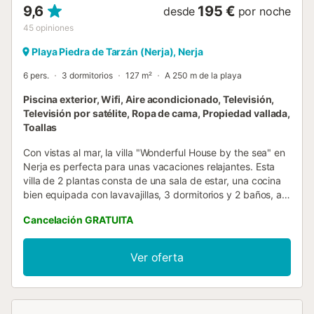
9,6
195 €
desde
por noche
45
opiniones
Playa Piedra de Tarzán (Nerja), Nerja
6 pers.
3 dormitorios
127 m²
A 250 m de la playa
Piscina exterior, Wifi, Aire acondicionado, Televisión,
Televisión por satélite, Ropa de cama, Propiedad vallada,
Toallas
Con vistas al mar, la villa "Wonderful House by the sea" en
Nerja es perfecta para unas vacaciones relajantes. Esta
villa de 2 plantas consta de una sala de estar, una cocina
bien equipada con lavavajillas, 3 dormitorios y 2 baños, así
como un aseo adicional, por lo que puede alojar a 6
Cancelación GRATUITA
personas (incluyendo adultos, niños y bebés). Los
servicios adicionales incluyen Wi-Fi, aire acondicionado,
lavadora y televisión. Lo más destacado de este
Ver oferta
alojamiento es su zona exterior privada con piscina,
balcón, barbacoa y ducha exterior. También tiene a su
disposición una zona exterior compartida con mobiliario de
jardín. Relájese en su piscina privada y disfrute de las