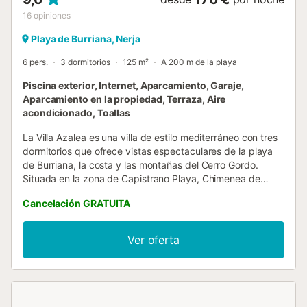
16
opiniones
Playa de Burriana, Nerja
6 pers.
3 dormitorios
125 m²
A 200 m de la playa
Piscina exterior, Internet, Aparcamiento, Garaje,
Aparcamiento en la propiedad, Terraza, Aire
acondicionado, Toallas
La Villa Azalea es una villa de estilo mediterráneo con tres
dormitorios que ofrece vistas espectaculares de la playa
de Burriana, la costa y las montañas del Cerro Gordo.
Situada en la zona de Capistrano Playa, Chimenea de
Nerja, sobre la famosa playa de Burriana, esta hermosa
Cancelación GRATUITA
propiedad goza de las mismas vistas espectaculares al
mar que sus casas hermanas, Dos Ardillas, Las Brisas y El
Paraíso. La playa de Burriana, con su gran variedad de
Ver oferta
bares y restaurantes, se encuentra a solo 9 minutos a pie,
y el centro de Nerja a unos 30 minutos a pie o 5 minutos
en coche o en transporte público local. Se accede a la
propiedad a través de unos pocos escalones que
conducen a un hall de entrada. Desde aquí, un corto tramo