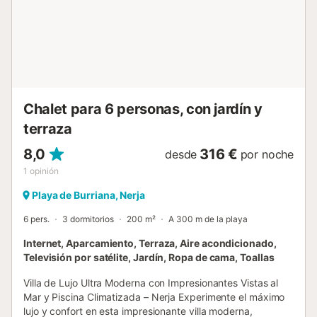
panorámicas. Bajando desde el hall de entrada, hay tres
dormitorios, dos con camas individuales que comparten un
baño completo y un gran dormitorio principal con cama
Kingsize y baño en suite. Desde el dormitorio doble, las
puertas del patio se abren a la piscina y a la gran zona de
terraza. Las instalaciones incluyen una cocina totalmente
e...
Chalet para 6 personas, con jardín y
terraza
8,0
316 €
desde
por noche
1
opinión
Playa de Burriana, Nerja
6 pers.
3 dormitorios
200 m²
A 300 m de la playa
Internet, Aparcamiento, Terraza, Aire acondicionado,
Televisión por satélite, Jardín, Ropa de cama, Toallas
Villa de Lujo Ultra Moderna con Impresionantes Vistas al
Mar y Piscina Climatizada – Nerja Experimente el máximo
lujo y confort en esta impresionante villa moderna,