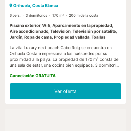
Orihuela, Costa Blanca
6 pers.
3 dormitorios
170 m²
200 m de la costa
Piscina exterior, Wifi, Aparcamiento en la propiedad,
Aire acondicionado, Televisión, Televisión por satélite,
Jardín, Ropa de cama, Propiedad vallada, Toallas
La villa Luxury next beach Cabo Roig se encuentra en
Orihuela Costa e impresiona a los huéspedes por su
proximidad a la playa. La propiedad de 170 m² consta de
una sala de estar, una cocina bien equipada, 3 dormitorios
y 2 baños, así como un aseo adicional y por lo tanto puede
Cancelación GRATUITA
acomodar a 6 personas. Los servicios adicionales incluyen
Wi-Fi de alta velocidad (apto para videollamadas) con un
espacio de trabajo dedicado para la oficina en casa, una
Ver oferta
televisión, aire acondicionado, una lavadora, así como una
secadora. Bienvenido a nuestro alquiler de vacaciones con
un tentador espacio exterior privado. Dese un refrescante
chapuzón en la piscina, disfrute del exuberante jardín,
relájese en la terraza descubierta, encuentre sombra en la
terraza cubierta, saboree delicias a la parrilla en la
barbacoa y enjuáguese en la ducha exterior. La propiedad