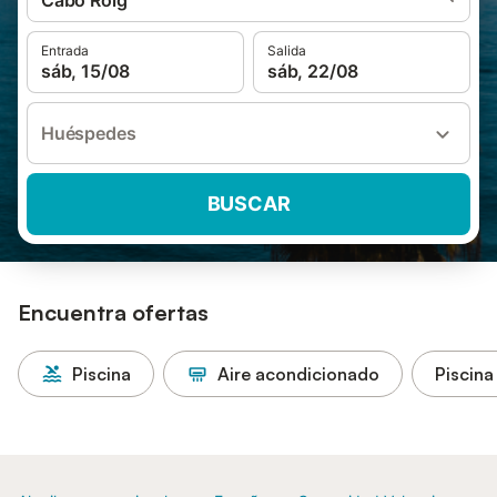
Cabo Roig
Entrada
Salida
sáb, 15/08
sáb, 22/08
Huéspedes
BUSCAR
Encuentra ofertas
Piscina
Aire acondicionado
Piscina