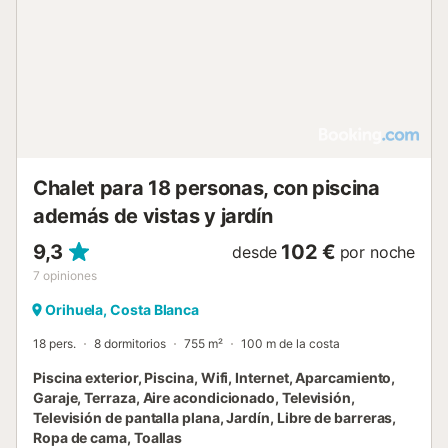
está ubicada en cerca de la playa y los enlaces de
transporte público están a poca distancia. Hay una plaza
de aparcamiento disponible en la propiedad y hay
aparcamiento gratuito disponible en la calle. No se
permiten mascotas ni fumar en la propiedad. La propiedad
no dispone de escalones en su acceso ni en su interior. Se
proporcionan toallas de playa/piscina. Este alquiler cuenta
con características de ahorro de luz y agua. La
electricidad de esta propiedad se genera en parte
Chalet para 18 personas, con piscina
mediante paneles fotovoltaicos. Se han utilizado
además de vistas y jardín
materiales soste...
9,3
102 €
desde
por noche
7
opiniones
Orihuela, Costa Blanca
18 pers.
8 dormitorios
755 m²
100 m de la costa
Piscina exterior, Piscina, Wifi, Internet, Aparcamiento,
Garaje, Terraza, Aire acondicionado, Televisión,
Televisión de pantalla plana, Jardín, Libre de barreras,
Ropa de cama, Toallas