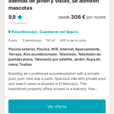
además de jardín y vistas, Se admiten
mascotas
9,8
306 €
desde
por noche
13
opiniones
Playa Moncayo, Guardamar del Segura
6 pers.
3 dormitorios
150 m²
400 m de la costa
Piscina exterior, Piscina, Wifi, Internet, Aparcamiento,
Terraza, Aire acondicionado, Televisión, Televisión de
pantalla plana, Televisión por satélite, Jardín, Ropa de
cama, Toallas
Boasting air-conditioned accommodation with a private
pool, pool view and a patio, Spacious villa with private pool
and beach views is situated in El Moncayo. This
beachfront property offers access to a balcony, free
private parking and free WiFi....
Ver oferta