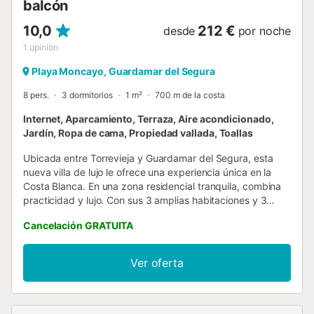
balcón
10,0
212 €
desde
por noche
1
opinión
Playa Moncayo, Guardamar del Segura
8 pers.
3 dormitorios
1 m²
700 m de la costa
Internet, Aparcamiento, Terraza, Aire acondicionado,
Jardín, Ropa de cama, Propiedad vallada, Toallas
Ubicada entre Torrevieja y Guardamar del Segura, esta
nueva villa de lujo le ofrece una experiencia única en la
Costa Blanca. En una zona residencial tranquila, combina
practicidad y lujo. Con sus 3 amplias habitaciones y 3
modernos baños, es ideal para alojar a familias y amigos
Cancelación GRATUITA
con total comodidad. Disfrute de la piscina privada
climatizada para relajarse durante todo el año, o acceda al
solárium equipado con cocina, perfecto para veladas
Ver oferta
agradables con vistas impresionantes. A solo 5 minutos a
pie de la playa de arena fina "Playa del Campo", y cerca
de las atracciones de Guardamar del Segura y Torrevieja,
la ubicación es perfecta para explorar la región. La