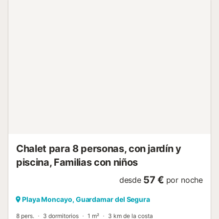
dormitorios tiene su propio baño privado. Una terraza que
da acceso a los dos dormitorios del primer piso. Esta villa
tiene capacidad para 8 personas. Podrá disfrutar de una
terraza soleada frente a la piscina, así como de un espacio
para comer en la parte trasera de la villa. Es ideal para
acoger a familias y amigos en total confort. Disfrute de la
piscina privada y climatizada para relajarse durante todo
el año, o acceda al solárium equipado con cocina, perfecto
para veladas agradables con vistas impresionantes. Hay
un lugar para aparcar el coche en la villa. A solo 5 minutos
a pie de la playa de arena fina "Playa del Campo", y cerca
de las atracciones de Guardamar del Segura y Torrevieja,
la ubicación es perfecta para explorar la región. La reserva
natural de la Laguna de la Mata, cercana, asegur...
Chalet para 8 personas, con jardín y
piscina, Familias con niños
57 €
desde
por noche
Playa Moncayo, Guardamar del Segura
8 pers.
3 dormitorios
1 m²
3 km de la costa