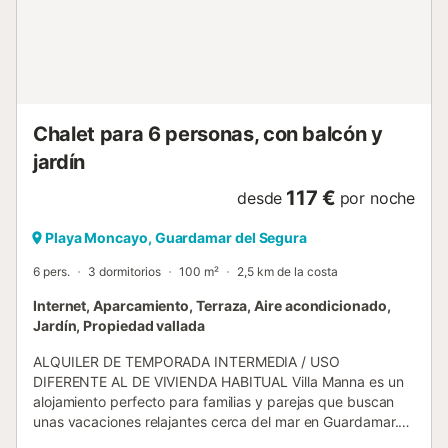
impresionantes. Hay un lugar para aparcar el coche en la
villa. A solo 5 minutos a pie de la playa de arena fina
"Playa del Campo", y cerca de las atracciones de
Guardamar del Segura y Torrevieja, la ubicación es
perfecta para explorar la zona. La reserva natural de la
Laguna de la Mata, cercana, ga...
Chalet para 6 personas, con balcón y
jardín
117 €
desde
por noche
Playa Moncayo, Guardamar del Segura
6 pers.
3 dormitorios
100 m²
2,5 km de la costa
Internet, Aparcamiento, Terraza, Aire acondicionado,
Jardín, Propiedad vallada
ALQUILER DE TEMPORADA INTERMEDIA / USO
DIFERENTE AL DE VIVIENDA HABITUAL Villa Manna es un
alojamiento perfecto para familias y parejas que buscan
unas vacaciones relajantes cerca del mar en Guardamar.
Esta villa de reciente construcción está amueblada con un