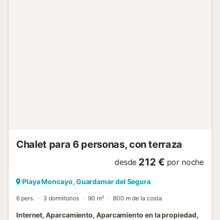
cercana reserva natural de la Laguna de la Mata garantiza
un entorno tranquilo. El aeropuerto de Alicante se
encuentra a menos de 30 minutos. Los grupos de jóvenes
menores de 25 años no están permitidos. Solo podrán
alojarse si el titular tiene 25 años. Se requiere un depósito
de garantía para esta villa. El importe se indica antes de la
validación de la reserva y el pago....
Chalet para 6 personas, con terraza
212 €
desde
por noche
Playa Moncayo, Guardamar del Segura
6 pers.
3 dormitorios
90 m²
800 m de la costa
Internet, Aparcamiento, Aparcamiento en la propiedad,