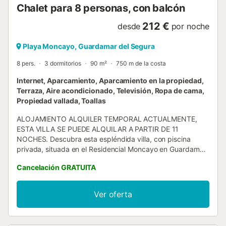
Chalet para 8 personas, con balcón
212 €
desde
por noche
Playa Moncayo, Guardamar del Segura
8 pers.
3 dormitorios
90 m²
750 m de la costa
Internet, Aparcamiento, Aparcamiento en la propiedad,
Terraza, Aire acondicionado, Televisión, Ropa de cama,
Propiedad vallada, Toallas
ALOJAMIENTO ALQUILER TEMPORAL ACTUALMENTE,
ESTA VILLA SE PUEDE ALQUILAR A PARTIR DE 11
NOCHES. Descubra esta espléndida villa, con piscina
privada, situada en el Residencial Moncayo en Guardamar
del Segura. Esta villa moderna le ofrece una experiencia
Cancelación GRATUITA
única en la Costa Blanca. En una zona residencial tranquila,
combina practicidad y lujo. La villa consta de un salón,
comedor y una cocina totalmente equipada. Dispone de
Ver oferta
aire acondicionado, calefacción, televisión y wifi. Con sus
tres dormitorios compuestos por camas de matrimonio y
sus 3 baños, así como un sofá cama doble. Uno de los