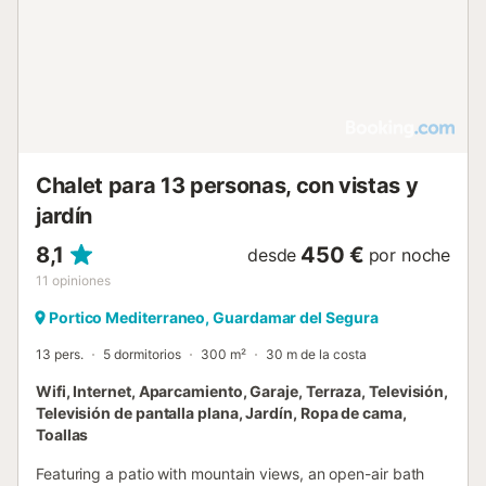
relajado, puede acceder a la piscina comunitaria, donde
podrá refrescarse y socializar con otros residentes. La
ubicación de la casa es simplemente inmejorable, situada
junto a la laguna de La Mata, una hermosa zona natural
que invita a la tranquilidad y la conexión con la naturaleza.
Además, su proximidad a las impresionantes playas de
Guardamar del Segura, con sus extensas franjas de arena
blanca, ...
Chalet para 13 personas, con vistas y
jardín
8,1
450 €
desde
por noche
11
opiniones
Portico Mediterraneo, Guardamar del Segura
13 pers.
5 dormitorios
300 m²
30 m de la costa
Wifi, Internet, Aparcamiento, Garaje, Terraza, Televisión,
Televisión de pantalla plana, Jardín, Ropa de cama,
Toallas
Featuring a patio with mountain views, an open-air bath