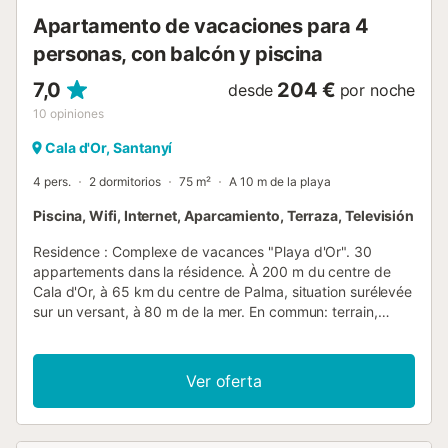
Apartamento de vacaciones para 4
personas, con balcón y piscina
7,0
204 €
desde
por noche
10
opiniones
Cala d'Or, Santanyí
4 pers.
2 dormitorios
75 m²
A 10 m de la playa
Piscina, Wifi, Internet, Aparcamiento, Terraza, Televisión
Residence : Complexe de vacances "Playa d'Or". 30
appartements dans la résidence. À 200 m du centre de
Cala d'Or, à 65 km du centre de Palma, situation surélevée
sur un versant, à 80 m de la mer. En commun: terrain,
jardin sur plusieurs niveaux avec plantes et arbres, piscine
cloturée (60 m2, profondeur 100 - 240 cm, disponibilité
saisonnière: 01.Jan. - 31.Dec.). Douche extérieure,
Ver oferta
terrasse, parking public possible dans la rue.
Supermarché, restaurant, bar 100 m, arrêt de bus 3 km,
plage de sable "Cala Gran" 80 m. Veuillez noter: