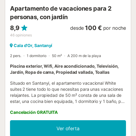
observar a los niños jugar. Sin embargo, no tiene p...
Apartamento de vacaciones para 2
personas, con jardín
8,9
100 €
desde
por noche
46
opiniones
Cala d'Or, Santanyí
2 pers.
1 dormitorio
50 m²
A 200 m de la playa
Piscina exterior, Wifi, Aire acondicionado, Televisión,
Jardín, Ropa de cama, Propiedad vallada, Toallas
Situado en Santanyi, el apartamento vacacional White
suites 2 tiene todo lo que necesitas para unas vacaciones
relajantes. La propiedad de 50 m² consta de una sala de
estar, una cocina bien equipada, 1 dormitorio y 1 baño, por
lo que puede alojar a 2 personas. Los servicios adicionales
Cancelación GRATUITA
incluyen Wi-Fi de alta velocidad (apto para hacer
videollamadas) con un espacio de trabajo dedicado para
la oficina en casa, así como aire acondicionado. También
Ver oferta
hay disponible una cuna y una trona. Su zona exterior