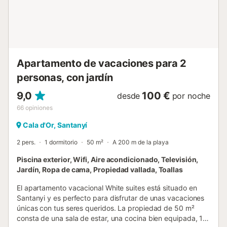
a 200 m y un supermercado se puede llegar después de
270 m o un corto paseo. El propietario de la casa pide un
consumo de electricidad responsable y sostenible, de lo
contrario pueden surgir costes adicionales. La propiedad
está equipada con un sistema de alarma. El huésped debe
enviar la hora de llegada con 5 días de ante...
Apartamento de vacaciones para 2
personas, con jardín
9,0
100 €
desde
por noche
66
opiniones
Cala d'Or, Santanyí
2 pers.
1 dormitorio
50 m²
A 200 m de la playa
Piscina exterior, Wifi, Aire acondicionado, Televisión,
Jardín, Ropa de cama, Propiedad vallada, Toallas
El apartamento vacacional White suites está situado en
Santanyi y es perfecto para disfrutar de unas vacaciones
únicas con tus seres queridos. La propiedad de 50 m²
consta de una sala de estar, una cocina bien equipada, 1