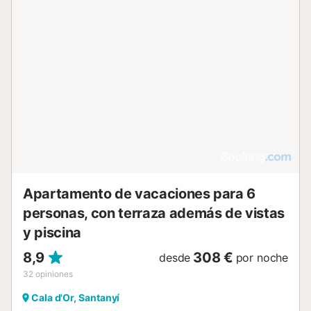
Para las familias, hay disponible una trona y cunas, y el
diseño es apto para alérgicos y libre de humos. En el
exterior, encontrará una terraza y un patio con mobiliario
de jardín, con vistas al mar, al jardín y a la piscina. La
propiedad incluye una piscina exterior con vistas,
tumbonas y una zona de piscina vallada. Hay
aparcamiento disponible en las instalaciones y en la calle.
No se admiten mascotas, no se permiten eventos y está
prohibido fumar en todo el alojamiento. Las actividades
cercanas incluyen windsurf, buceo, snorkel, senderismo,
ciclismo, pesca y minigolf, con un campo de golf a menos
de 3 km....
Apartamento de vacaciones para 6
personas, con terraza además de vistas
y piscina
8,9
308 €
desde
por noche
32
opiniones
Cala d'Or, Santanyí