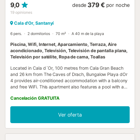
9,0
379 €
desde
por noche
19
opiniones
Cala d'Or, Santanyí
6 pers.
2 dormitorios
70 m²
A 40 m de la playa
Piscina, Wifi, Internet, Aparcamiento, Terraza, Aire
acondicionado, Televisión, Televisión de pantalla plana,
Televisión por satélite, Ropa de cama, Toallas
Located in Cala d´Or, 100 metres from Cala Gran Beach
and 26 km from The Caves of Drach, Bungalow Playa dOr
4 provides air-conditioned accommodation with a balcony
and free WiFi. This apartment also features a pool with a
view....
Cancelación GRATUITA
Ver oferta