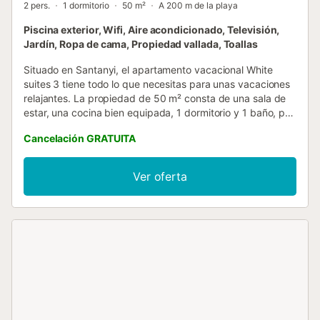
2 pers.
1 dormitorio
50 m²
A 200 m de la playa
Piscina exterior, Wifi, Aire acondicionado, Televisión,
Jardín, Ropa de cama, Propiedad vallada, Toallas
Situado en Santanyi, el apartamento vacacional White
suites 3 tiene todo lo que necesitas para unas vacaciones
relajantes. La propiedad de 50 m² consta de una sala de
estar, una cocina bien equipada, 1 dormitorio y 1 baño, por
lo que puede alojar a 2 personas. Los servicios adicionales
Cancelación GRATUITA
incluyen Wi-Fi de alta velocidad (apto para hacer
videollamadas) con un espacio de trabajo dedicado para
la oficina en casa, así como aire acondicionado. También
Ver oferta
hay disponible una cuna y una trona. Lo más destacado
de este alojamiento es su zona exterior privada con
terraza descubierta y balcón. La propiedad tiene acceso a
una zona exterior compartida que incluye una piscina, un
jardín, una terraza cubierta, una barbacoa y una ducha
exterior. Los enlaces de transporte público se encuentran
a poca distancia a pie. Hay aparcamiento gratuito
disponible en la calle. No se admiten animales de
compañía. La propiedad no tiene escalones en el interior.
Hay cámaras de seguridad y/o dispositivos de grabación