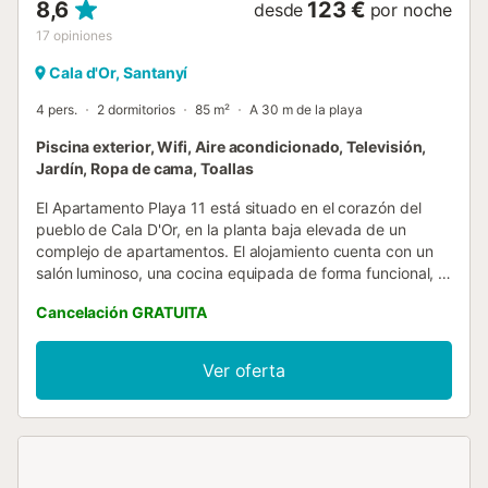
8,6
123 €
desde
por noche
17
opiniones
Cala d'Or, Santanyí
4 pers.
2 dormitorios
85 m²
A 30 m de la playa
Piscina exterior, Wifi, Aire acondicionado, Televisión,
Jardín, Ropa de cama, Toallas
El Apartamento Playa 11 está situado en el corazón del
pueblo de Cala D'Or, en la planta baja elevada de un
complejo de apartamentos. El alojamiento cuenta con un
salón luminoso, una cocina equipada de forma funcional, 2
dormitorios, 2 baños (ambos en suite), así como un medio
Cancelación GRATUITA
baño, por lo que puede alojar a 4 personas. También
dispone de Wi-Fi, aire acondicionado, una smart TV, una
cuna y una trona. Una terraza privada amueblada y un
Ver oferta
jardín con piscina compartida, equipada con cómodas
tumbonas y sombrillas, permiten refrescarse en los días
calurosos. Lo más destacado del alojamiento es el acceso
directo desde el jardín a Cala Gran, una maravillosa bahía
de aguas turquesas y playa de arena blanca. Aquí los