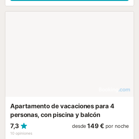
plana y aire acondicionado. Para familias, se ofrecen trona
y cuna. La propiedad es para no fumadores y dispone de
WiFi, lavadora y plancha. En el exterior, encontrará una
terraza y un balcón con mobiliario de jardín y vistas al mar
y al jardín. Los huéspedes tienen acceso a una piscina
exterior con vistas, tumbonas y solárium. Hay
aparcamiento disponible en la calle y se puede organizar
un servicio de traslado al aeropuerto. Las actividades
cercanas incluyen tenis, golf a menos de 3 km, windsurf,
buceo, esnórquel, senderismo, ciclismo y equitación. La
zona de Caló des Pou se sitúa a 1000 m y hay un parque
acuático en las proximidades....
Apartamento de vacaciones para 4
personas, con piscina y balcón
7,3
149 €
desde
por noche
10
opiniones