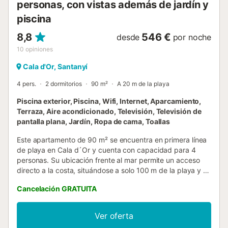
personas, con vistas además de jardín y
piscina
8,8
546 €
desde
por noche
10
opiniones
Cala d'Or, Santanyí
4 pers.
2 dormitorios
90 m²
A 20 m de la playa
Piscina exterior, Piscina, Wifi, Internet, Aparcamiento,
Terraza, Aire acondicionado, Televisión, Televisión de
pantalla plana, Jardín, Ropa de cama, Toallas
Este apartamento de 90 m² se encuentra en primera línea
de playa en Cala d´Or y cuenta con capacidad para 4
personas. Su ubicación frente al mar permite un acceso
directo a la costa, situándose a solo 100 m de la playa y a
400 m del centro de la ciudad. El interior dispone de 2
Cancelación GRATUITA
dormitorios con una cama king size y una cama individual,
2 baños y un salón con sofá cama. La cocina está
equipada con horno, lavavajillas, microondas y cafetera,
Ver oferta
mientras que la zona de estar incluye televisión de pantalla