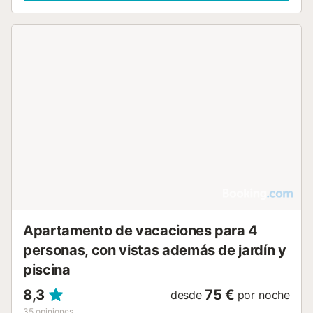
privada incluye una terraza descubierta y un balcón.
También hay una zona exterior compartida con piscina,
jardín, terraza cubierta, barbacoa y ducha exterior. Los
enlaces de transporte público se encuentran a poca
distancia a pie. Hay aparcamiento gratuito disponible en la
calle. No se admiten animales de compañía. La propiedad
no tiene escalones en el interior. Hay cámaras de
seguridad y/o dispositivos de grabación de audio en las
instalaciones:. Se proporcionan toallas de playa/piscina.
Esta propiedad tiene directrices para ayudar a los
huéspedes con la correcta separación de residuos. Se
proporciona más información en el establecimiento. Este
establecimiento dispone de iluminación de bajo
consumo....
Apartamento de vacaciones para 4
personas, con vistas además de jardín y
piscina
8,3
75 €
desde
por noche
35
opiniones