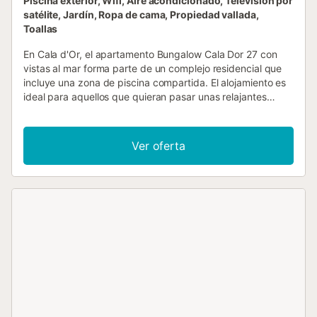
Piscina exterior, Wifi, Aire acondicionado, Televisión por
satélite, Jardín, Ropa de cama, Propiedad vallada,
Toallas
En Cala d'Or, el apartamento Bungalow Cala Dor 27 con
vistas al mar forma parte de un complejo residencial que
incluye una zona de piscina compartida. El alojamiento es
ideal para aquellos que quieran pasar unas relajantes
vacaciones de playa y no quieran perderse ni la piscina ni
el mar. El acogedor y luminoso apartamento dispone de un
salón/comedor, una moderna cocina americana muy bien
Ver oferta
equipada, 2 dormitorios (uno con 2 camas individuales y
otro con 3 camas individuales) y 2 cuartos de baño, por lo
que tiene capacidad para 5 personas. Las comodidades
también incluyen Wi-Fi, aire acondicionado, televisión por
satélite, una cuna y una trona. En el exterior hay un balcón
con zona de comedor y tumbonas. Ya sea bajo la sombra
de una sombrilla o directamente bajo los cálidos rayos del
sol, aquí podrá relajarse y olvidarse del estrés de la vida
cotidiana. Lo más destacado de este alojamiento en
primera línea de playa es la vista de la bahía de Cala Gran,
cuyas aguas turquesas y arena blanca están a sólo 300
metros a pie. Una selección de restaurantes se encuentra