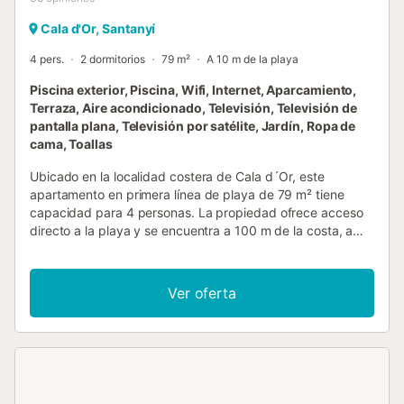
Cala d'Or, Santanyí
4 pers.
2 dormitorios
79 m²
A 10 m de la playa
Piscina exterior, Piscina, Wifi, Internet, Aparcamiento,
Terraza, Aire acondicionado, Televisión, Televisión de
pantalla plana, Televisión por satélite, Jardín, Ropa de
cama, Toallas
Ubicado en la localidad costera de Cala d´Or, este
apartamento en primera línea de playa de 79 m² tiene
capacidad para 4 personas. La propiedad ofrece acceso
directo a la playa y se encuentra a 100 m de la costa, a
300 m del centro de la ciudad y a 1 km de Caló des Pou,
lo que proporciona un entorno práctico para su estancia. El
apartamento cuenta con 2 dormitorios, equipados con una
Ver oferta
cama king-size y una cama doble, además de un sofá
cama en la zona de estar. Dispone de 2 baños, una cocina
totalmente equipada con lavavajillas, horno y microondas,
y un comedor. Los servicios interiores incluyen aire
acondicionado, calefacción, insonorización, WiFi, televisión
de pantalla plana con servicios de streaming y lavadora.