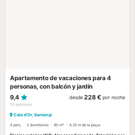
sueños de vacaciones se hacen realidad y el estrés
cotidiano se olvida rápidamente. El centro de Cala D'Or
con tiendas, restaurantes y bares se puede llegar a pie en
3 minutos. Es posible organizar una cuna de viaje en el
apartamento. Hay aparcamiento disponible en la calle....
Apartamento de vacaciones para 4
personas, con balcón y jardín
9,4
228 €
desde
por noche
33
opiniones
Cala d'Or, Santanyí
4 pers.
2 dormitorios
80 m²
A 20 m de la playa