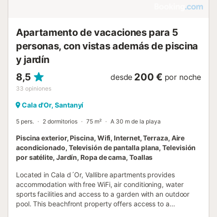
Apartamento de vacaciones para 5
personas, con vistas además de piscina
y jardín
8,5
200 €
desde
por noche
33
opiniones
Cala d'Or, Santanyí
5 pers.
2 dormitorios
75 m²
A 30 m de la playa
Piscina exterior, Piscina, Wifi, Internet, Terraza, Aire
acondicionado, Televisión de pantalla plana, Televisión
por satélite, Jardín, Ropa de cama, Toallas
Located in Cala d´Or, Vallibre apartments provides
accommodation with free WiFi, air conditioning, water
sports facilities and access to a garden with an outdoor
pool. This beachfront property offers access to a
balcony....