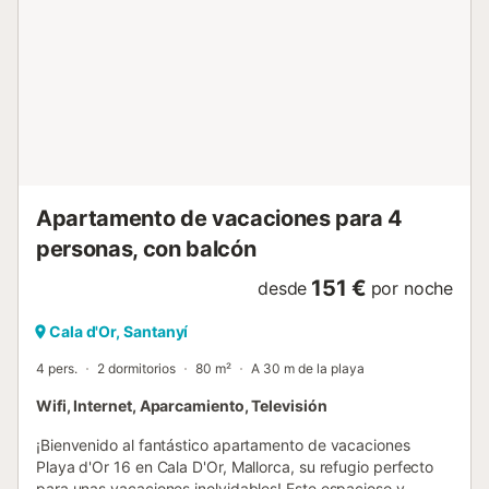
de audio en las instalaciones:. Se proporcionan toallas de
playa/piscina. Esta propiedad tiene directrices para
ayudar a los huéspedes con la correcta separación de
residuos. Se proporciona más información en el
establecimiento. Este establecimiento dispone de
iluminación de bajo consumo....
Apartamento de vacaciones para 4
personas, con balcón
151 €
desde
por noche
Cala d'Or, Santanyí
4 pers.
2 dormitorios
80 m²
A 30 m de la playa
Wifi, Internet, Aparcamiento, Televisión
¡Bienvenido al fantástico apartamento de vacaciones
Playa d'Or 16 en Cala D'Or, Mallorca, su refugio perfecto
para unas vacaciones inolvidables! Este espacioso y