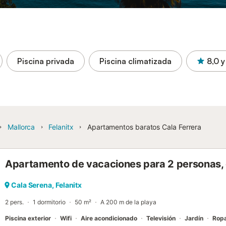
Piscina privada
Piscina climatizada
8,0
y
Mallorca
Felanitx
Apartamentos baratos Cala Ferrera
Apartamento de vacaciones para 2 personas, 
Cala Serena, Felanitx
2 pers.
1 dormitorio
50 m²
A 200 m de la playa
Piscina exterior
Wifi
Aire acondicionado
Televisión
Jardín
Rop