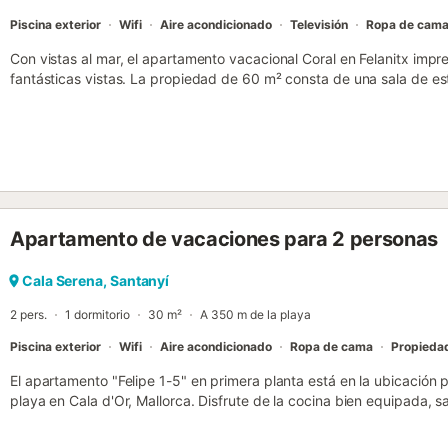
Piscina exterior
Wifi
Aire acondicionado
Televisión
Ropa de cam
Con vistas al mar, el apartamento vacacional Coral en Felanitx imp
fantásticas vistas. La propiedad de 60 m² consta de una sala de es
dormitorios y 1 baño, por lo que puede alojar hasta 4 personas. Los 
de alta velocidad apto para videollamadas, televisión, aire acondici
vacacional cuenta con una zona exterior privada con terraza cubie
acceso a instalaciones compartidas como piscina, terraza descubie
está ubicada cerca de la playa y los enlaces de transporte público 
aparcamiento gratuito en la calle. No se permiten mascotas, fumar ni
Apartamento de vacaciones para 2 personas
Cala Serena, Santanyí
2 pers.
1 dormitorio
30 m²
A 350 m de la playa
Piscina exterior
Wifi
Aire acondicionado
Ropa de cama
Propiedad
El apartamento "Felipe 1-5" en primera planta está en la ubicación
playa en Cala d'Or, Mallorca. Disfrute de la cocina bien equipada, 
apartamento tiene capacidad para 2 personas. Los servicios adicion
videollamadas) y una unidad de aire acondicionado en la sala de est