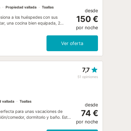
a
Propiedad vallada
Toallas
desde
150 €
resiona a los huéspedes con sus
tar, una cocina bien equipada, 2
por noche
servicios adicionales incluyen Wi-Fi
onado y lavadora. Este alquiler
rta. Además, los huéspedes tienen
Ver oferta
rta y ducha exterior. La propiedad
están a poca distancia. Hay
 celebrar eventos....
7,7
51
opiniones
 vallada
Toallas
desde
74 €
 perfecta para unas vacaciones de
salón/comedor, dormitorio y baño. Este
por noche
ales incluyen Wi-Fi (apto para
ar. Bajo petición, se puede