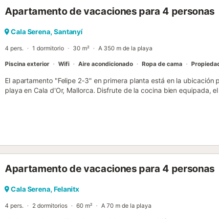
Apartamento de vacaciones para 4 personas
Cala Serena, Santanyí
4 pers.
1 dormitorio
30 m²
A 350 m de la playa
Piscina exterior
Wifi
Aire acondicionado
Ropa de cama
Propiedad
El apartamento "Felipe 2-3" en primera planta está en la ubicación
playa en Cala d'Or, Mallorca. Disfrute de la cocina bien equipada,
personas, dormitorio y baño. Este apartamento tiene capacidad pa
caracol para acceder a la habitación en la primera planta. Los servi
para videollamadas) y una unidad de aire acondicionado en la sala d
proporcionar una cuna y una trona. Disfrute de la zona exterior com
terraza descubierta. No se permiten mascotas en este establecimie
la calle. Las toallas están incluidas. Los huéspedes pueden solicita
toallas a partir de la 7ª noche de estancia. Este inmueble no dispon
Apartamento de vacaciones para 4 personas
habitaciones. Sólo se admitirán en el apartamento los huéspedes que
caso de encontrar más personas de las permitidas, todos deberán 
reembolso....
Cala Serena, Felanitx
4 pers.
2 dormitorios
60 m²
A 70 m de la playa