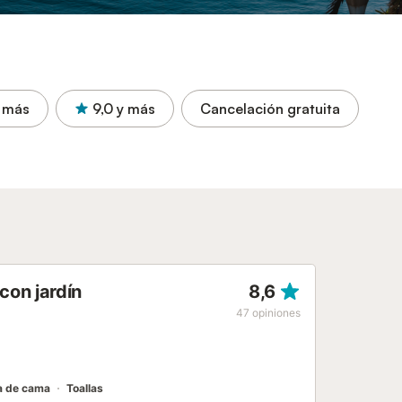
 más
9,0
y más
Cancelación gratuita
con jardín
8,6
47
opiniones
a de cama
Toallas