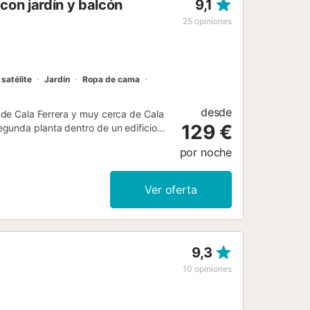
on jardín y balcón
9,1
25
opiniones
 satélite
Jardín
Ropa de cama
desde
 de Cala Ferrera y muy cerca de Cala
129 €
gunda planta dentro de un edificio
ento puede alojar hasta 4 personas.
por noche
ente equipada, 2 dormitorios con
 para unas vacaciones perfectas:
 pelo, además de cuna y trona. En el
Ver oferta
permercado y restaurantes a pocos
allas incluidas....
9,3
10
opiniones