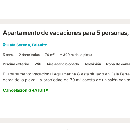
para su uso. Hay aparcamiento gratuito disponible en la calle. No s
celebrar eventos....
Apartamento de vacaciones para 5 personas,
Cala Serena, Felanitx
5 pers.
2 dormitorios
70 m²
A 300 m de la playa
Piscina exterior
Wifi
Aire acondicionado
Televisión
Ropa de cam
El apartamento vacacional Aquamarina 8 está situado en Cala Ferrer
cerca de la playa. La propiedad de 70 m² consta de un salón con 
cocina, 2 dormitorios y 2 baños, y tiene capacidad para hasta 5 pe
Cancelación GRATUITA
adicionales se incluyen Wi-Fi, TV y aire acondicionado. También ha
disponer de una caja fuerte por un coste adicional. Disfrutad de un
así como del acceso a una zona exterior compartida que cuenta con
en la calle. No se admiten mascotas. Tened en cuenta que hay gallo
vuestra estancia....