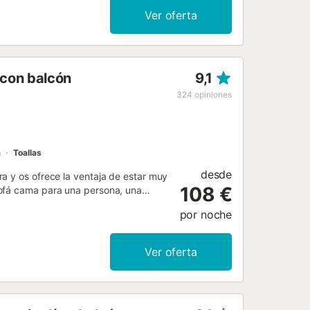
e permiten mascotas, fumar ni
Ver oferta
 con balcón
9,1
324
opiniones
a
Toallas
desde
a y os ofrece la ventaja de estar muy
108 €
sofá cama para una persona, una
rsonas. Entre las comodidades
por noche
y una cuna disponible. Podéis
a zona exterior privada con balcón,
 piscina. Hay aparcamiento gratuito
Ver oferta
s en la zona que podríais oír durante