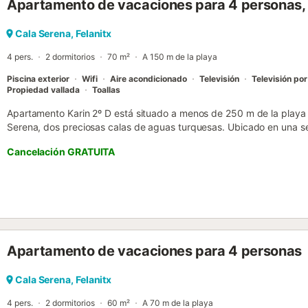
Apartamento de vacaciones para 4 personas, c
Cala Serena, Felanitx
4 pers.
2 dormitorios
70 m²
A 150 m de la playa
Piscina exterior
Wifi
Aire acondicionado
Televisión
Televisión por
Propiedad vallada
Toallas
Apartamento Karin 2º D está situado a menos de 250 m de la playa
Serena, dos preciosas calas de aguas turquesas. Ubicado en una se
de tres plantas con zona exterior y piscina comunitaria, el apartam
Cancelación GRATUITA
Dispone de salón-comedor con sofá cama, cocina americana totalm
camas individuales y baño completo. Ofrece todas las comodidades
Wi-Fi, aire acondicionado, Smart TV, lavadora, cafetera, secador de
exterior, cuenta con un balcón amueblado ideal para relajarse. Su
minutos a pie. Aparcamiento disponible en la calle. Ropa de cama y to
Apartamento de vacaciones para 4 personas
Cala Serena, Felanitx
4 pers.
2 dormitorios
60 m²
A 70 m de la playa