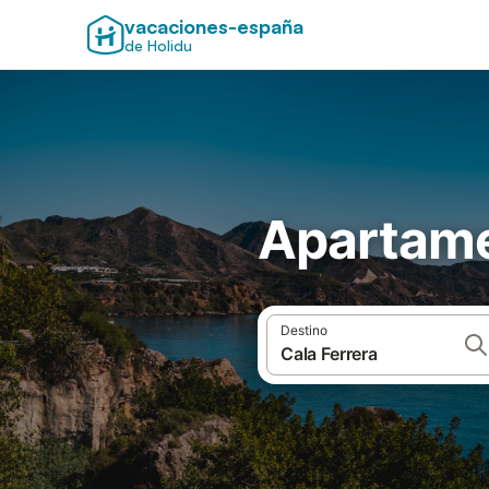
vacaciones-españa
de Holidu
Apartame
Destino