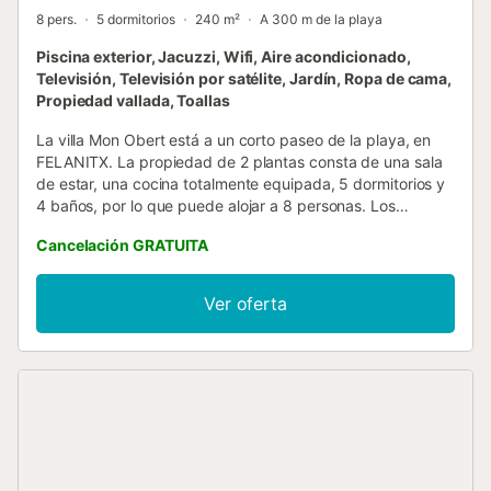
8 pers.
5 dormitorios
240 m²
A 300 m de la playa
Piscina exterior, Jacuzzi, Wifi, Aire acondicionado,
Televisión, Televisión por satélite, Jardín, Ropa de cama,
Propiedad vallada, Toallas
La villa Mon Obert está a un corto paseo de la playa, en
FELANITX. La propiedad de 2 plantas consta de una sala
de estar, una cocina totalmente equipada, 5 dormitorios y
4 baños, por lo que puede alojar a 8 personas. Los
servicios adicionales incluyen Wi-Fi de alta velocidad (apto
Cancelación GRATUITA
para videollamadas) con un espacio de trabajo dedicado
para hacer videollamadas, una televisión, aire
acondicionado, una lavadora, toallas de playa/piscina, así
Ver oferta
como libros y juguetes para niños. También hay
disponibles 2 cunas y 2 tronas. Esta villa dispone de un
espacio exterior privado con piscina, bañera de
hidromasaje, jardín, terraza descubierta, terraza cubierta,
balcón y barbacoa. A 2 minutos a pie del alojamiento están
las playas de Cala Serena, Cala Ferrera y Cala Esmeralda y
a 4 km se encuentra el campo de golf Vall D'Or. El puerto
deportivo de Marina Cala d'Or está a 3 km, donde hay
muchos restaurantes y bares. Los enlaces de transporte