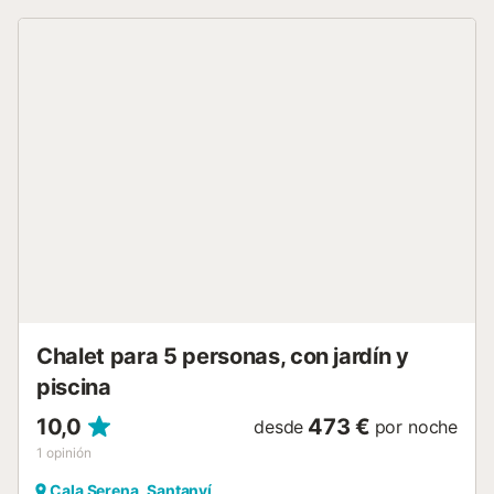
completa con una barbacoa fija para disfrutar de comidas
al aire libre. El interior de la casa es funcional y confortable.
En la planta baja se sitúa el salón-comedor de concepto
abierto, equipado con televisión, satélite y DVD. La cocina
independiente cuenta con vitrocerámica. En este nivel
también hay un aseo de cortesía. Hay tres dormitorios: uno
con cama de matrimonio, armarios y baño en suite con
ducha y bidet que está en la planta baja, y dos dormitorios
con camas individuales, ambos con armarios en la primera
planta. Todos los dormitorios disponen de aire
acondicionado y calefacción por gasoil, lo que garantiza el
confort durante todo el año. Además, hay un segundo
baño completo con ducha. La vivienda cuenta con
lavadora, plancha y tabla de planchar, así como cuna para
quienes viajen con bebé. La ubicación de la casa...
Chalet para 5 personas, con jardín y
piscina
10,0
473 €
desde
por noche
1
opinión
Cala Serena, Santanyí