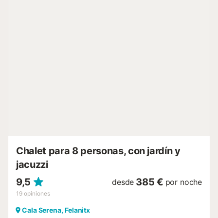
compartida. Suite privada (acceso exterior) con cama de
matrimonio, A/C, nevera y cuarto de ducha en suite. En el
exterior: Ducha. Barbacoa de obra. Mesa de ping pong.
Terrazas cubiertas y descubiertas. Aparcamiento privado.
Piscina privada (11.5m x 5m) con escalera romana y
sección circular poco profunda. "Privilegiada" es la única
forma de describir esta espléndida propiedad: privilegiada
en términos de estilo, decoración y sus excelentes
instalaciones pero, quizás sobre todo, privilegiada en
términos de ubicación. Enclavada en un bello paisaje a las
afueras de Cala d'Or, Sa Marina se encuentra en un
terreno privado de casi nueve acres y está a pocos
cientos de metros a pie de dos de las playas de cala más
bonitas de la costa este. La cala Sa Nau, favorita de los
huéspedes de Vintage ...
Chalet para 8 personas, con jardín y
jacuzzi
9,5
385 €
desde
por noche
19
opiniones
Cala Serena, Felanitx