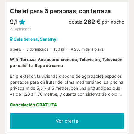
Chalet para 6 personas, con terraza
9,1
262 €
desde
por noche
27
opiniones
Cala Serena, Santanyí
6 pers.
3 dormitorios
130 m²
A 250 m de la playa
Wifi, Terraza, Aire acondicionado, Televisión, Televisión
por satélite, Ropa de cama
En el exterior, la vivienda dispone de agradables espacios
pensados para disfrutar del clima mediterráneo. La piscina
privada mide 5,5 x 3,5 metros, con una profundidad que
va de 1,20 a 1,70 metros, y cuenta con sistema de cloro y
una práctica ducha exterior. Junto a la piscina se
Cancelación GRATUITA
encuentra una terraza amueblada con sofá, perfecta para
relajarse durante el día. Además, la casa ofrece un porche
cubierto, una segunda terraza y un balcón en la planta
Ver oferta
superior. El jardín combina zona pavimentada y césped,
todo ello vallado para mayor comodidad y privacidad, y se