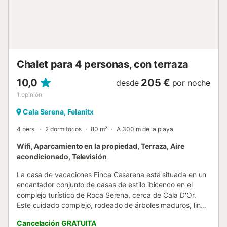
recomendar las bodegas de los alrededores, la imponente
Iglesia de San Miguel dentro del pueblo de Felanitx y los
cercanos castillos "Castell de Santueri" y "Monasterio de
San Salvador". Si estás buscando un curso de buceo,
puedes reservar clases en la escuela de buceo MDS, que
está a solo 2,3km ... Los amantes del golf tienen el campo
Chalet para 4 personas, con terraza
de golf Cala d´Or a la vuelta de la esquina ... Nota: - Punto
de carga de coche...
10,0
205 €
desde
por noche
1
opinión
Cala Serena, Felanitx
4 pers.
2 dormitorios
80 m²
A 300 m de la playa
Wifi, Aparcamiento en la propiedad, Terraza, Aire
acondicionado, Televisión
La casa de vacaciones Finca Casarena está situada en un
encantador conjunto de casas de estilo ibicenco en el
complejo turístico de Roca Serena, cerca de Cala D'Or.
Este cuidado complejo, rodeado de árboles maduros, linda
con una reserva natural y ofrece un ambiente tranquilo. La
Cancelación GRATUITA
escarpada costa está a sólo unos pasos de la casa y