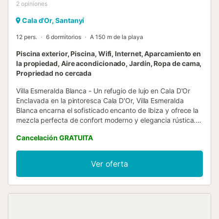
2
opiniones
Cala d'Or, Santanyí
12 pers.
6 dormitorios
A 150 m de la playa
Piscina exterior, Piscina, Wifi, Internet, Aparcamiento en
la propiedad, Aire acondicionado, Jardín, Ropa de cama,
Propriedad no cercada
Villa Esmeralda Blanca - Un refugio de lujo en Cala D'Or
Enclavada en la pintoresca Cala D'Or, Villa Esmeralda
Blanca encarna el sofisticado encanto de Ibiza y ofrece la
mezcla perfecta de confort moderno y elegancia rústica.
Situada a un corto paseo de Cala Ferrera y de las doradas
Cancelación GRATUITA
arenas de la playa de Cala Esmeralda, esta impresionante
villa ofrece fácil acceso a los supermercados locales,
tiendas y una gran variedad de deliciosos restaurantes. La
Ver oferta
villa está rodeada por un jardín muy bien cuidado, que
ofrece una abundancia de espacio al aire libre perfecto
para la relajación y el entretenimiento. La planta baja
cuenta con una acogedora sala de estar y comedor de
planta abierta, con carácter atemporal y acceso directo a
la terraza delantera con sombra y patio lateral, ideal para