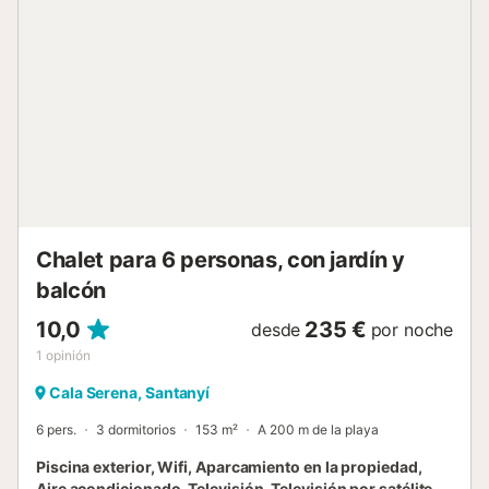
que cuenta con dos parrillas de barbacoa integradas y un
horno de leña. Hay un encantador ambiente rústico donde
relajarse con amigos y familiares y disfrutar de una
deliciosa barbacoa al final del día. Puede comprar
productos frescos y crujientes en el mercado de Felanitx o
Santanyí. Si no tiene nada más que hacer, puede lanzarse
a la piscina o poner a prueba sus habilidades en la mesa
de ping-pong. En definitiva, el extenso jardín de estilo
marítimo ofrece muchas oportunidades para que los niños
se desahoguen y se diviertan. Es tan fácil como dejarles
sueltos. La distribución de la casa la hace ideal para do...
Chalet para 6 personas, con jardín y
balcón
10,0
235 €
desde
por noche
1
opinión
Cala Serena, Santanyí
6 pers.
3 dormitorios
153 m²
A 200 m de la playa
Piscina exterior, Wifi, Aparcamiento en la propiedad,
Aire acondicionado, Televisión, Televisión por satélite,