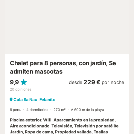
privada hay una amplia piscina rodeada de una terraza
con tumbonas y palmeras. Aquí podrás relajarte en un
entorno idílico. Disfruta de unas vacaciones perfectas en la
terraza cubierta con comidas preparadas en la parrilla o
desafíate en una partida de ping-pong. Para los más
pequeños hay un patio de juegos. Gracias a su ubicación
ideal, la casa es perfecta para unas vacaciones variadas.
Las bahías de Cala Mitjana y Cala Sa Nau están a sólo 850
m y 1 km, respectivamente, y se pueden alcanzar en
pocos minutos en coche, al igual que el campo de golf V...
Chalet para 8 personas, con jardín, Se
admiten mascotas
9,9
229 €
desde
por noche
20
opiniones
Cala Sa Nau, Felanitx
8 pers.
4 dormitorios
270 m²
A 600 m de la playa
Piscina exterior, Wifi, Aparcamiento en la propiedad,
Aire acondicionado, Televisión, Televisión por satélite,
Jardín, Ropa de cama, Propiedad vallada, Toallas