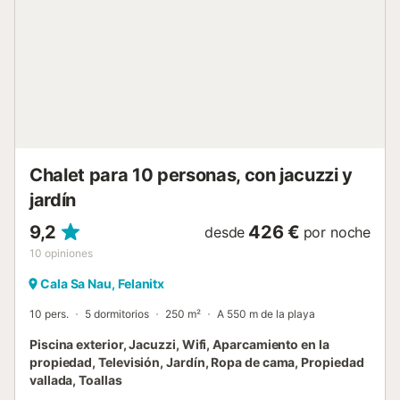
público están a poca distancia y hay una pista de tenis a
15 minutos a pie. Hay aparcamiento gratuito en la calle. Se
admite un animal de compañía. No se permite fumar ni
celebrar eventos....
Chalet para 10 personas, con jacuzzi y
jardín
9,2
426 €
desde
por noche
10
opiniones
Cala Sa Nau, Felanitx
10 pers.
5 dormitorios
250 m²
A 550 m de la playa
Piscina exterior, Jacuzzi, Wifi, Aparcamiento en la
propiedad, Televisión, Jardín, Ropa de cama, Propiedad
vallada, Toallas