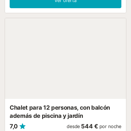
Ver oferta
barbacoa de obra les invita a preparar ricas recetas a la
brasa para luego degustarlas bajo el porche,
acompañados del horizonte. Algunas sencillas zonas de
césped harán que los más pequeños de la casa se
diviertan jugando y correteando libremente a su alrededor.
Con sus estancias distribuidas en una altura, esta vivienda
cuenta con una sala de estar abiertas a la zona de
comedor, una en cada planta, con confortables sofás y
sillones donde podrán reunirse todos disfrutando de la
televisión por satélite y de las inigualables vistas hacia la
terraza y el mar a través de los grandes ventanales. El
salón abre paso hacia la cocina, equipada con encimera
de gas y todo lo que puedan necesitar para elaborar sus
menús favoritos. En este mismo espacio tienen una
lavadora, plancha y tabla de planchar. Hay un baño con
ducha y tres habitaciones con armario, una de ellas con
una cama doble y baño en-suite con bañera, y otras dos
con dos camas individuales juntas. Si se a...
Chalet para 12 personas, con balcón
además de piscina y jardín
7,0
544 €
desde
por noche