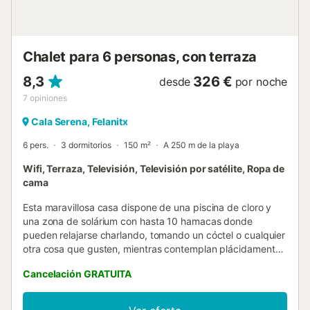
hermosa vista al mar. El alojamiento está muy bien situado:
las playas están a sólo 20 minutos a pie o a 5 minutos en
coche, el campo de golf a 15 minutos en coche y una
ciudad con...
Chalet para 6 personas, con terraza
8,3
326 €
desde
por noche
7
opiniones
Cala Serena, Felanitx
6 pers.
3 dormitorios
150 m²
A 250 m de la playa
Wifi, Terraza, Televisión, Televisión por satélite, Ropa de
cama
Esta maravillosa casa dispone de una piscina de cloro y
una zona de solárium con hasta 10 hamacas donde
pueden relajarse charlando, tomando un cóctel o cualquier
otra cosa que gusten, mientras contemplan plácidamente
el ir y venir de las barcas, los yates y lanchas que navegan
Cancelación GRATUITA
por el levante mallorquín. La piscina tiene unas
dimensiones de 5 m x 6 m y una profundidad que va de
0.80 m hasta 1.80 m. Junto a ella, una estupenda