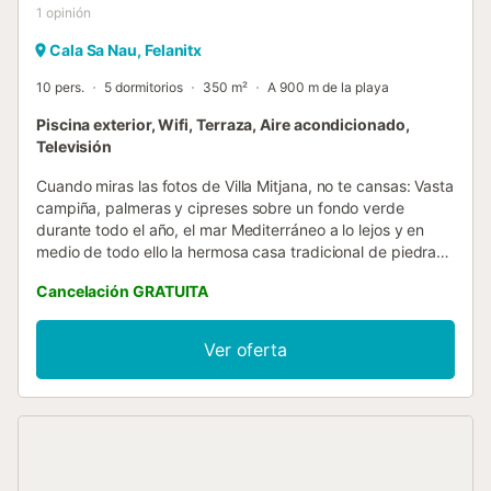
1
opinión
Cala Sa Nau, Felanitx
10 pers.
5 dormitorios
350 m²
A 900 m de la playa
Piscina exterior, Wifi, Terraza, Aire acondicionado,
Televisión
Cuando miras las fotos de Villa Mitjana, no te cansas: Vasta
campiña, palmeras y cipreses sobre un fondo verde
durante todo el año, el mar Mediterráneo a lo lejos y en
medio de todo ello la hermosa casa tradicional de piedra
de cantera con molduras blancas, ventanas de madera,
Cancelación GRATUITA
contraventanas verdes y las tejas de arcilla típicas de la
región. Mitjana es una de esas hermosas piezas clásicas
de Mallorca que tanto nos gustan, y está cerca de la
Ver oferta
playa. Las proporciones de la propiedad están
perfectamente realizadas y justo al lado del magnífico
edificio principal, con su terraza cubierta y amplio espacio
para un comedor exterior, se encuentra una piscina de
casi 80 m². El baño exterior, muy práctico, está integrado
en la estructura de ladrillo de la cocina exterior adyacente,