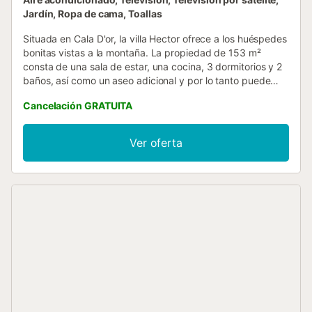
Jardín, Ropa de cama, Toallas
Situada en Cala D'or, la villa Hector ofrece a los huéspedes
bonitas vistas a la montaña. La propiedad de 153 m²
consta de una sala de estar, una cocina, 3 dormitorios y 2
baños, así como un aseo adicional y por lo tanto puede
acomodar a 6 personas. Los servicios adicionales incluyen
Cancelación GRATUITA
Wi-Fi, televisión, aire acondicionado, lavadora y secadora.
Una cuna y una trona también están disponibles. Este
alquiler de vacaciones cuenta con un espacio privado al
Ver oferta
aire libre con piscina, jardín, balcón y barbacoa. El
alojamiento goza de una ubicación perfecta a poca
distancia de la playa de Cala Ferrera. Hay una plaza de
aparcamiento disponible en el recinto. No se permiten
mascotas, fumar ni celebrar eventos. El uso del aire
acondicionado es gratuito de 21:00 a 7:00 y de 14:00 a
16:00....