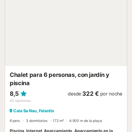
comer al aire libre. La moderna cocina, totalmente
equipada, también se abre a la terraza junto a la piscina,
garantizando un flujo perfecto entre el interior y el exterior.
En este nivel, encontrará dos dormitorios elegantemente
amueblados, uno con dos camas individuales y otro doble,
que comparten un elegante cuarto de ducha. Una
acogedora sala de estar secundaria conduce a una sala
de juegos con una mesa de billar, donde podrá relajarse y
disfrutar de la diversión familiar. Un cuarto de ducha
independiente añade comodidad a esta planta. Las
escaleras interiores conducen a la primera planta, donde
l...
Chalet para 6 personas, con jardín y
piscina
8,5
322 €
desde
por noche
45
opiniones
Cala Sa Nau, Felanitx
6 pers.
3 dormitorios
172 m²
A 900 m de la playa
Piscina, Internet, Aparcamiento, Aparcamiento en la