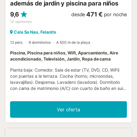
además de jardín y piscina para niños
9,6
471 €
desde
por noche
10
opiniones
Cala Sa Nau, Felanitx
12 pers.
6 dormitorios
A 500 m de la playa
Piscina, Piscina para niños, Wifi, Aparcamiento, Aire
acondicionado, Televisión, Jardín, Ropa de cama
Planta baja: Comedor. Sala de estar (TV, DVD, CD, WiFi)
con puertas a la terraza. Cocina (horno, microondas,
lavavajillas). Despensa. Lavadero (lavadora). Dormitorio
con cama de matrimonio (A/C) con cuarto de baño en suite
(bañera de hidromasaje). Dormitorio con dos camas
individuales (A/C). Cuarto de ducha. Calefacción central
en toda la casa (se paga en el destino). Primera planta:
Ver oferta
Dormitorio con cama de matrimonio (A/C) con cuarto de
baño en suite (y ducha separada), vestidor y terraza
solarium. Dos dormitorios con dos camas individuales (A/C)
con baño en suite, vestidor y acceso a la terraza