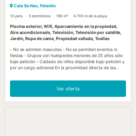
Cala Sa Nau, Felanitx
10 pers.
5 dormitorios
190 m²
A 700 m de la playa
Piscina exterior, Wifi, Aparcamiento en la propiedad,
Aire acondicionado, Televisión, Televisión por satélite,
Jardín, Ropa de cama, Propiedad vallada, Toallas
- No se admiten mascotas - No se permiten eventos ni
fiestas - Grupos con huéspedes menores de 25 años sólo
bajo petición - Cuidado de niños disponible bajo petición y
por un cargo adicional En la proximidad directa de las
pequeñas bahías vírgenes de Cala Mitjana y Cala Sa Nau,
la "Finca Sanau" se encuentra justo a las afueras de la
popular localidad de Cala d'Or. La casa inspira con su
Ver oferta
arquitectura: tiene una elegante torre redonda, en la que
se encuentran algunas de las habitaciones. La finca consta
de un salón elegantemente amueblado con vigas de
madera, una cocina muy bien equipada con lavavajillas, 5
dormitorios y 3 baños, por lo que en ella se pueden alojar
10 personas. Los servicios adicionales incluyen Wi-Fi, aire
acondicionado, calefacción, chimenea, televisión por
satélite, cuna y trona (bajo petición). En la zona exterior