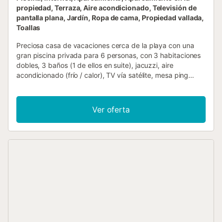
propiedad, Terraza, Aire acondicionado, Televisión de
pantalla plana, Jardín, Ropa de cama, Propiedad vallada,
Toallas
Preciosa casa de vacaciones cerca de la playa con una
gran piscina privada para 6 personas, con 3 habitaciones
dobles, 3 baños (1 de ellos en suite), jacuzzi, aire
acondicionado (frío / calor), TV vía satélite, mesa ping
pong, zona de barbacoa cubierta, enorme jardín con una
hermosa zona de piscina, plazas de aparcamiento
privadas en la propiedad, cerca de Cala Mitjana, Cala
Ver oferta
D'Or, Mallorca Nuestra propiedad se encuentra entre
Felanitx y Cala D'Or, a solo 3 minutos de la playa. En sólo 3
km encontrará algunos supermercados bien surtidos y
algunos buenos restaurantes y bares típicos mallorquines.
En la siguiente ciudad más grande, Felanitx, también hay
muchos productos locales como vino y cerámica para
comprar. Esta zona produce una serie de vinos blancos de
muy buena calidad. En Sa Plaça (plaza del mercado) el
mercado semanal tiene lugar todos los domingos, y hay
puestos de flores y productos frescos todos los días
excepto los lunes. Como consejos de excursión, podemos